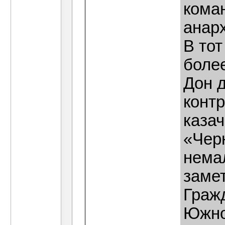
кома
анар
В то
более
Дон д
конт
казач
«Чер
нема
заме
Граж
Южно