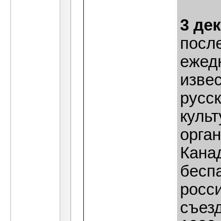
3 де
после
ежед
извес
русс
куль
орга
Кана
бесп
росс
съезд