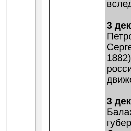
всле
3 де
Петр
Серг
1882
росс
движ
3 де
Бала
губе