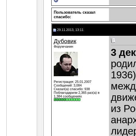
Пользователь сказал
cпасибо:
29.11.2013, 13:11
Дубовик
Форумчанин
3 де
роди
1936
Регистрация: 25.01.2007
межд
Сообщений: 3,084
Сказал(а) спасибо: 938
Поблагодарили 2,365 раз(а) в
движ
1,384 сообщениях
из Ро
анар
лиде