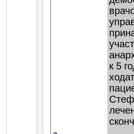
врач
управ
прин
участ
анарх
к 5 г
хода
паци
Стеф
лечен
сконч