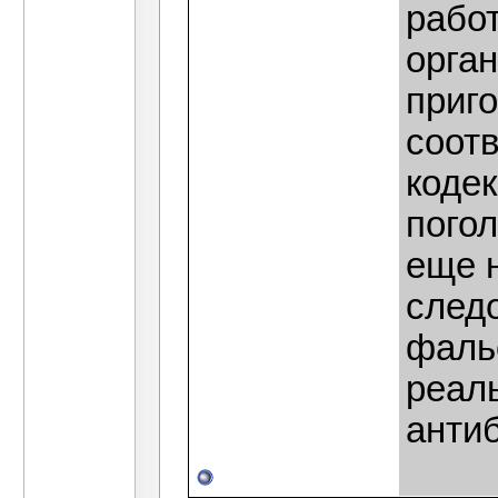
работ
орган
приг
соот
кодек
пого
еще 
след
фаль
реал
анти