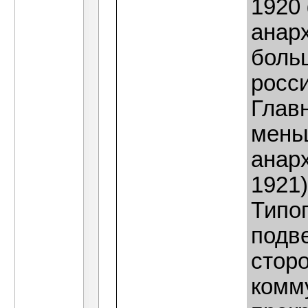
1920
анар
боль
росс
Глав
мень
анарх
1921)
Типо
подв
стор
комм