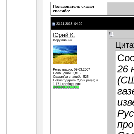
Пользователь сказал
cпасибо:
23.11.2013, 04:29
Юрий К.
Форумчанин
Цита
Со
26 
Регистрация: 09.03.2007
Сообщений: 2,815
Сказал(а) спасибо: 525
(СШ
Поблагодарили 2,297 раз(а) в
1,171 сообщениях
газ
изв
Рус
про