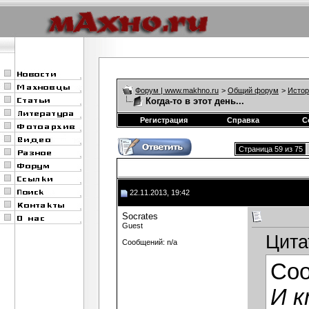
Форум | www.makhno.ru
>
Общий форум
>
Истор
Когда-то в этот день...
Регистрация
Справка
С
Страница 59 из 75
22.11.2013, 19:42
Socrates
Guest
Цита
Сообщений: n/a
Со
И к