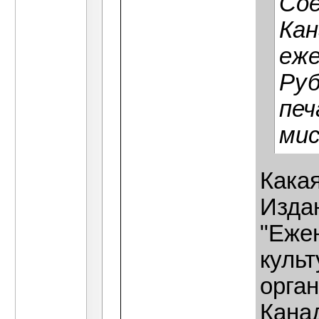
Со
Кан
еже
Руб
печ
мис
Кака
Изда
"Еже
куль
орга
Кана