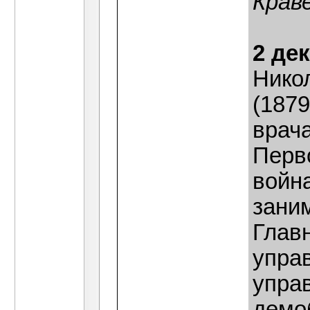
Крав
2 де
Нико
(1879
врача
Перв
война
зани
Глав
упра
упра
демо