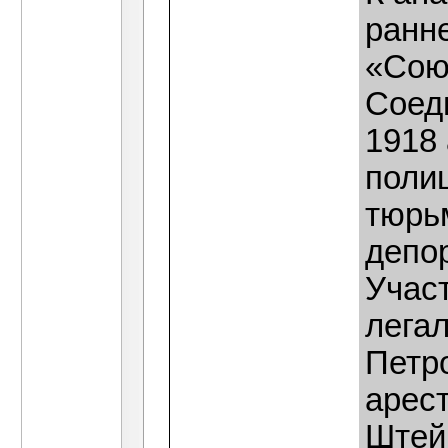
ранн
«Сою
Соед
1918
полиц
тюрь
депо
Учас
лега
Петро
арес
Штей