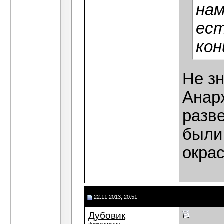
нам
ест
кон
Не з
Анарх
разве
были
окра
22.11.2013, 20:51
Дубовик