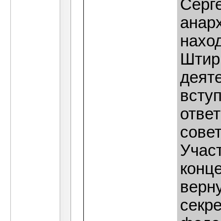
Серге
анар
нахо
Штир
деяте
вступ
отве
совет
Учас
конц
верну
секр