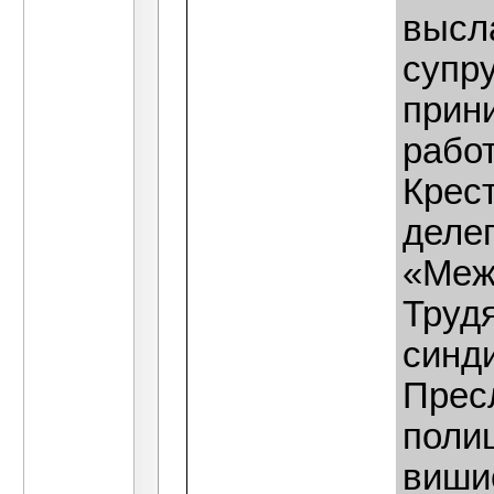
высл
супр
прин
рабо
Крес
деле
«Меж
Труд
синд
Прес
поли
виши