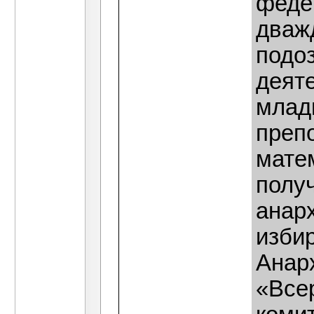
феде
дваж
подо
деяте
млад
преп
мате
получ
анарх
изби
Анар
«Все