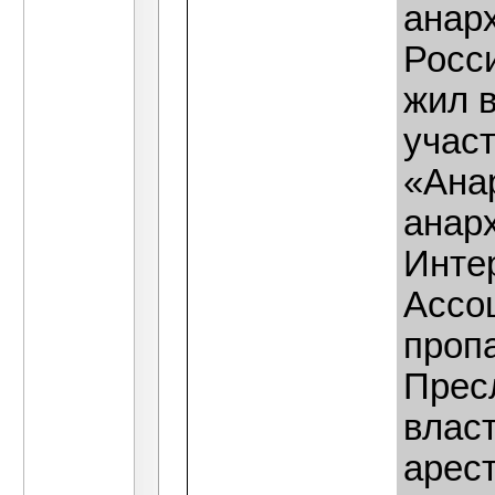
анар
Росси
жил 
участ
«Ана
анар
Инте
Ассо
проп
Прес
власт
арес