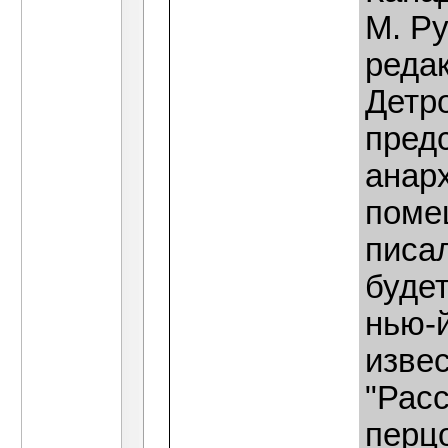
М. Ру
редак
Детро
пред
анарх
поме
писал
буде
нью-
извес
"Расс
перцо