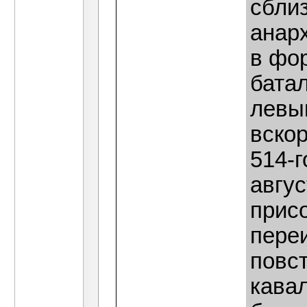
сблиз
анар
в фо
бата
левы
вско
514-г
авгус
прис
пере
повс
кавал