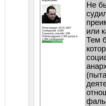
Форумчанин
Не б
суди
преи
Регистрация: 25.01.2007
или 
Сообщений: 3,084
Сказал(а) спасибо: 938
Поблагодарили 2,365 раз(а) в
Тем б
1,384 сообщениях
кото
социа
анар
(пыт
деят
отно
фаль