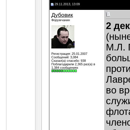
29.11.2013, 13:09
Дубовик
Форумчанин
2 де
(нын
М.Л. 
Регистрация: 25.01.2007
боль
Сообщений: 3,084
Сказал(а) спасибо: 938
Поблагодарили 2,365 раз(а) в
прот
1,384 сообщениях
Лавр
во в
служ
флот
член