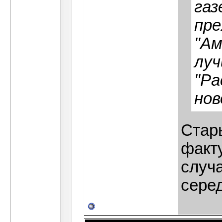
газ
пре
"Ам
луч
"Ра
нов
Стары
факту
случа
сере