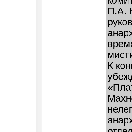
коми
П.А.
руко
анар
врем
мисти
К кон
убеж
«Пла
Махн
неле
анар
отде