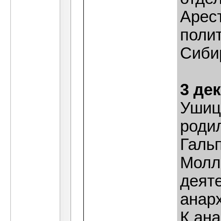
Арест
полит
Сибир
3 де
Ушиц
роди
Гальп
Молл
деят
анар
К ан