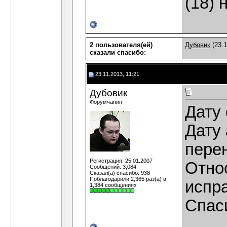
(18) 
2 пользователя(ей)
Дубовик
(23.1
сказали cпасибо:
23.11.2013, 11:21
Дубовик
Форумчанин
Дату
Дату
перен
Регистрация: 25.01.2007
Отно
Сообщений: 3,084
Сказал(а) спасибо: 938
Поблагодарили 2,365 раз(а) в
испр
1,384 сообщениях
Спаси