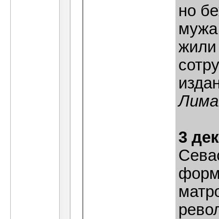
но б
мужа
жили 
сотр
издан
Лима
3 де
Сева
форм
матр
рево