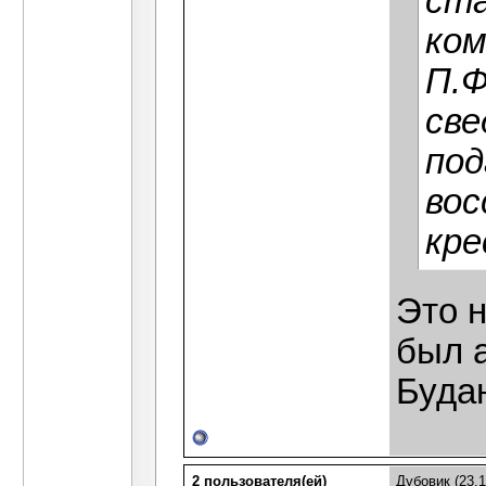
ст
ком
П.Ф
све
под
вос
кре
Это 
был а
Будан
2 пользователя(ей)
Дубовик
(23.1