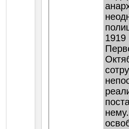
анар
неод
поли
1919
Перво
Октя
сотру
непо
реал
пост
нему.
осво