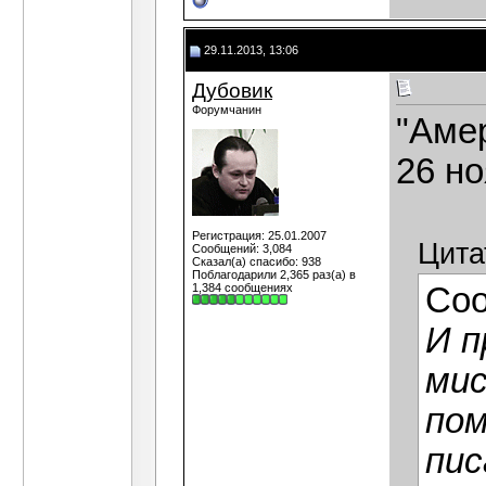
29.11.2013, 13:06
Дубовик
Форумчанин
"Амер
26 но
Регистрация: 25.01.2007
Цита
Сообщений: 3,084
Сказал(а) спасибо: 938
Поблагодарили 2,365 раз(а) в
1,384 сообщениях
Со
И п
мис
пом
пис