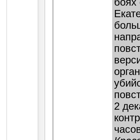
боях
Екат
боль
напр
повс
верс
орган
убийс
повст
2 де
контр
часов