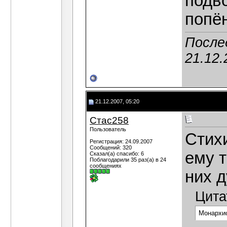
подв
попё
Послед
21.12.
21.12.2007, 05:20
Стас258
Пользователь
Стихи
Регистрация: 24.09.2007
Сообщений: 320
ему т
Сказал(а) спасибо: 6
Поблагодарили 35 раз(а) в 24
сообщениях
них д
Цита
Монархис