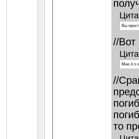
получ
Цита
Вы прост
//Вот
Цита
Мне б о 
//Сра
пред
погиб
погиб
то пр
Цита