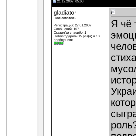
21.12.2007, 05:03
gladiator
Пользователь
Я чё 
Регистрация: 27.01.2007
Сообщений: 107
эмоц
Сказал(а) спасибо: 1
Поблагодарили 15 раз(а) в 10
сообщениях
чело
стиха
мусо
исто
Украи
котор
сыгр
роль?