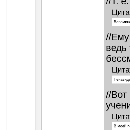
//Т. 
Цита
Вспомина
//Ему
ведь
бесс
Цита
Ненавиде
//Вот
учен
Цита
В моей п