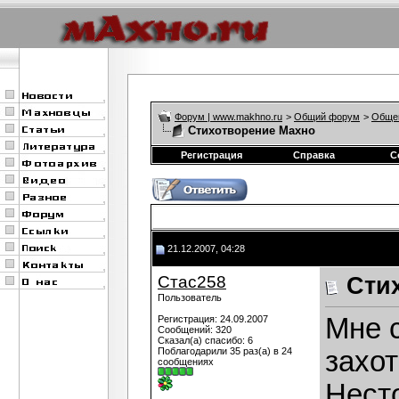
Форум | www.makhno.ru
>
Общий форум
>
Обще
Стихотворение Махно
Регистрация
Справка
С
21.12.2007, 04:28
Стас258
Сти
Пользователь
Мне 
Регистрация: 24.09.2007
Сообщений: 320
Сказал(а) спасибо: 6
Поблагодарили 35 раз(а) в 24
захо
сообщениях
Несто