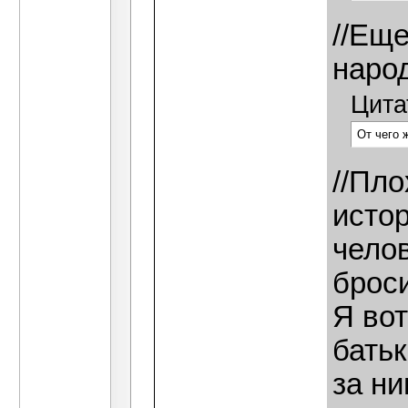
//Еще
народ
Цита
От чего 
//Пло
исто
челов
брос
Я вот
батьк
за ни