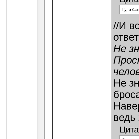
Ну, а ба
//И в
отве
Не зн
Прос
челов
Не зн
броса
Навер
ведь 
Цита