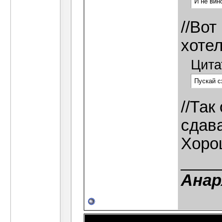
И не вин
//Вот
хоте
Цита
Пускай с
//Так
сдав
Хоро
____
Анар