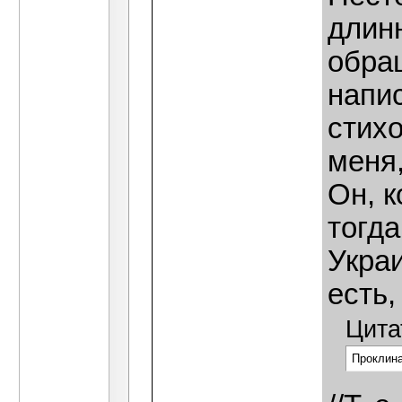
длинн
обра
напис
стихо
меня,
Он, к
тогда
Украи
есть,
Цита
Проклина