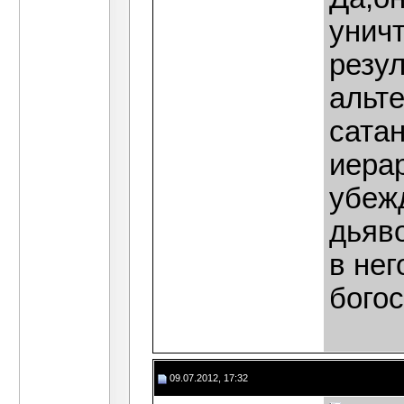
унич
резул
альте
сата
иера
убеж
дьяв
в нег
бого
09.07.2012, 17:32