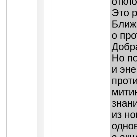
откло
Это 
Ближн
о про
Добра
Но п
и эне
проти
митин
знани
из но
однов