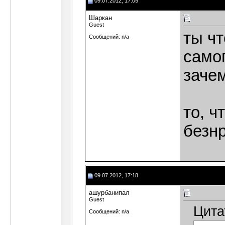
09.07.2012, 17:05
Шаркан
Guest
ты чт
Сообщений: n/a
самог
заче
то, ч
безн
09.07.2012, 17:18
ашурбанипал
Guest
Цита
Сообщений: n/a