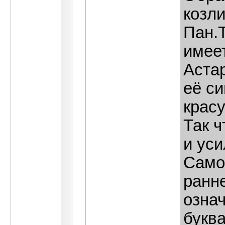
козл
Пан.Т
имее
Аста
её с
красу
Так ч
и уси
Само 
ранне
означ
буква