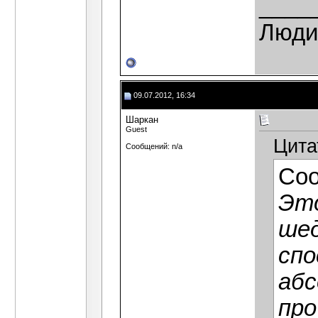
____
Люди,
09.07.2012, 16:34
Шаркан
Guest
Цита
Сообщений: n/a
Со
Это
шед
спо
аб
про