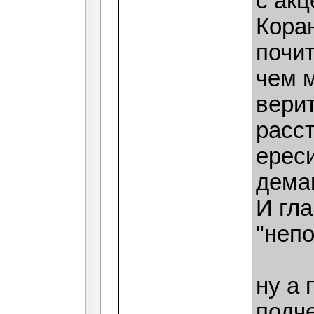
с акц
Коран
почи
чем м
верит
расст
ереси
демаг
И гла
"непо
ну а 
подч