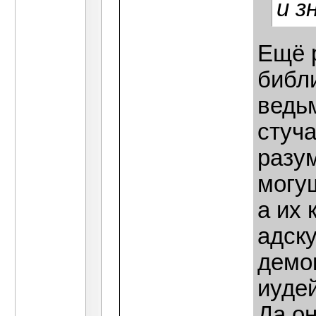
и з
Ещё р
библ
ведьм
стуча
разу
могу
а их
адск
демо
иудей
Да,он