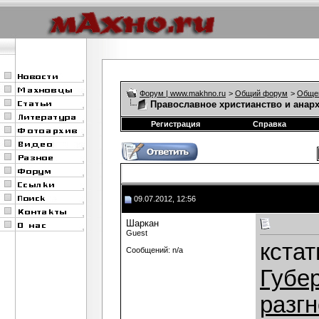
Форум | www.makhno.ru
>
Общий форум
>
Обще
Православное христианство и анар
Регистрация
Справка
09.07.2012, 12:56
Шаркан
Guest
кстат
Сообщений: n/a
Губер
разг