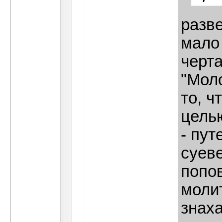
разве
мало
черт
"Мол
то, ч
цель
- пут
суев
попов
молит
знах