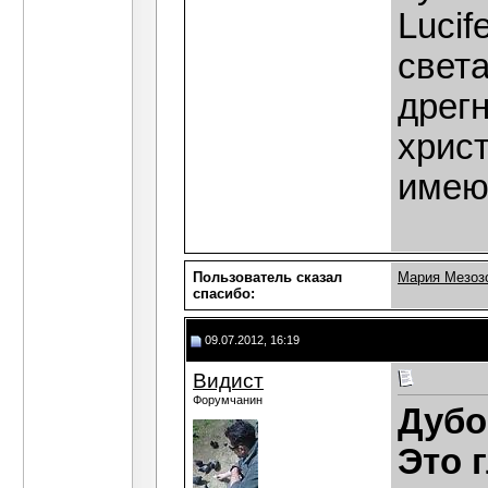
Lucif
света
дрегн
христ
имеют
Пользователь сказал
Мария Мезоз
cпасибо:
09.07.2012, 16:19
Видист
Форумчанин
Дубо
Это 