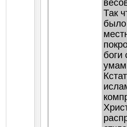
весов
Так ч
было 
мест
покр
боги
умам
Кстат
исла
комп
Христ
расп