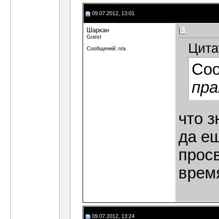
09.07.2012, 13:01
Шаркан
Guest
Цита
Сообщений: n/a
Со
пра
что з
да е
прос
врем
09.07.2012, 13:24