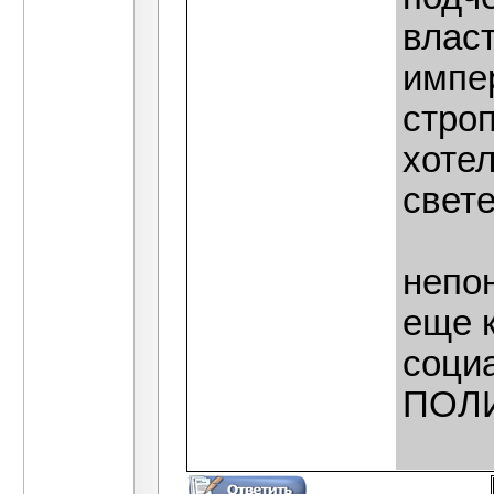
влас
импе
стро
хоте
свете
непо
еще 
социа
ПОЛИ