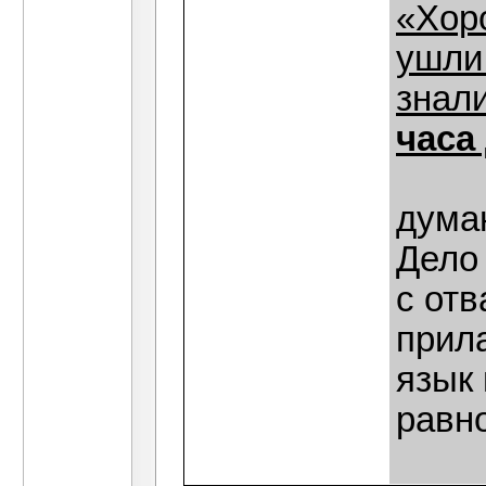
«Хор
ушли 
знал
часа
думаю
Дело
с отв
прила
язык 
равно