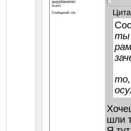
ашурбанипал
Guest
Цита
Сообщений: n/a
Со
ты 
рам
зач
то,
осу
Хочеш
шли 
Я тут