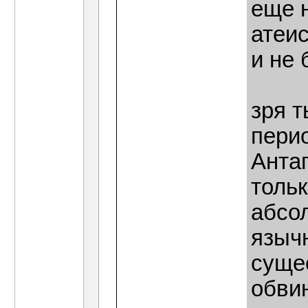
еще н
атеис
и не 
зря т
перио
Антаг
толь
абсол
языч
суще
обвин