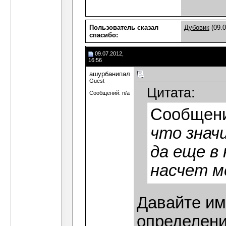
Пользователь сказал
Дубовик
(09.0
cпасибо:
09.07.2012,
16:56
ашурбанипал
Guest
Цитата:
Сообщений: n/a
Сообщен
что знач
да еще в
насчет м
Давайте им
определени