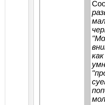
Со
раз
мал
че
"Мо
вни
как
умн
"пр
суе
поп
мол