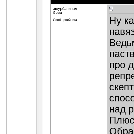
ашурбанипал
Guest
Ну к
Сообщений: n/a
навя
Ведь
паст
про д
репр
скеп
спос
над 
Плюс
Обра