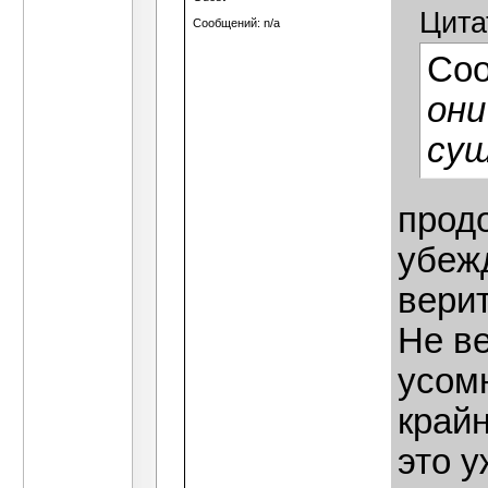
Цита
Сообщений: n/a
Со
они
сущ
прод
убежд
вери
Не ве
усомн
крайн
это у