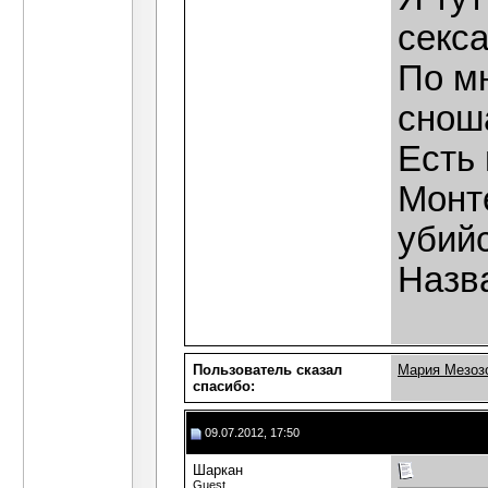
секса
По м
сноша
Есть
Монт
убий
Назва
Пользователь сказал
Мария Мезоз
cпасибо:
09.07.2012, 17:50
Шаркан
Guest