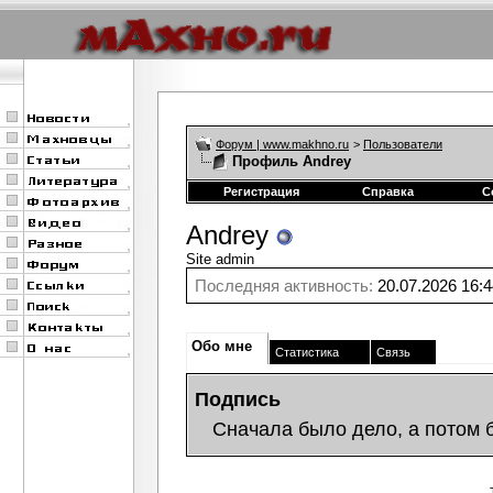
Форум | www.makhno.ru
>
Пользователи
Профиль Andrey
Регистрация
Справка
С
Andrey
Site admin
Последняя активность:
20.07.2026
16:4
Обо мне
Статистика
Связь
Подпись
Сначала было дело, а потом 