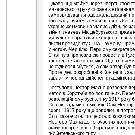
Цікаво, що майже через чверть столітт
махновського руху справа з втіленням 
самоврядування одержала цікавий пов
того часу, вчитель і мовознавець Кость
української мови навчались діти, по зак
війни, знавець Магдебурзького права 
минулого, опрацював Концепцію незале
листи президенту США Трумену, Прем’
Уінстону Черчілю, Першому секретаре
Сталіну з пропозицією провести в Гу
конгрес незалежних міст. Однак цьому
не судилося збутися, а сам автор був 
Проте ідеї, розроблені в Концепції, з
зараз – у період здійснення адміністр
Поступово Нестор Махно розпочав пер
методів боротьби до політичних. Пере
революційному русі влітку 1917 року 
Спілок Радами на місцях. Сам Нестор
серпні 1917 року, що революція потра
Слід зазначити, що це стало ключовим
Нестора Махна до тогочасних політичн
активної практичної боротьби з тоді
гнобительського типу.