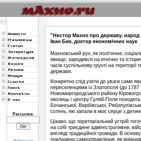
"Нестор Махно про державу, народ 
Іван Бик, доктор економічних наук
Махновський рух, як політичне, соціал
явище, зародився на етнічно та істор
часів суспільному грунті на території 
держави.
Конкретно слід узяти до уваги саме я
переселенцями із Златополя (до 1787 р
Новомиргородського району Кіровоград
околиць і центру Гуляй-Поля походять
Бочанської, Вербівської, Рябопупівсько
сотень, які запали в моє серце з дитин
Рассылка:
Цікаво, що територіальний устрій тог
на собі триєдине адміністративне, війс
вигляді традиційної громади. В основ
покладено самоуправління, як врівно
Избранная