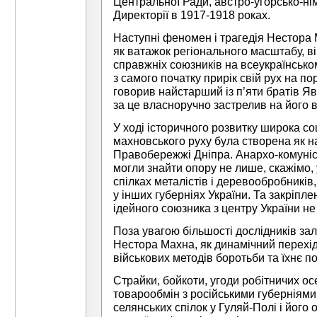
Центральної Ради, австро-угорсько-нім
Директорії в 1917-1918 роках.
Наступні феномен і трагедія Нестора 
як ватажок регіонального масштабу, він
справжніх союзників на всеукраїнсько
з самого початку прирік свій рух на по
говорив найстарший із п’яти братів Я
за це власноручно застрелив на його в
У ході історичного розвитку широка со
махновського руху була створена як на
Правобережжі Дніпра. Анархо-комуніс
могли знайти опору не лише, скажімо, 
спілках металістів і деревообробників,
у інших губерніях України. Та закріпле
ідейного союзника з центру України не
Поза увагою більшості дослідників з
Нестора Махна, як динамічний перехід
військових методів боротьби та їхнє п
Страйки, бойкоти, угоди робітничих ос
товарообмін з російськими губерніями
селянських спілок у Гуляй-Полі і його