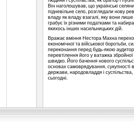
людини і суспільства, як оратор і публі
Він наголошував, що українські селяни
підневільне село, розглядали нову ре
владу як владу взагалі, яку вони лише
грабує їх різними податками та набира
якихось інших насильницьких дій.
Вражає вміння Нестора Махна переход
економічної та військової боротьби, с
переконання перед будь-якою аудитор
перевтілення його у ватажка збройної
швидко. Його бачення нового суспільс
основах самоврядування, сукупності в
держави, народовладдя і суспільства,
сьогодні.