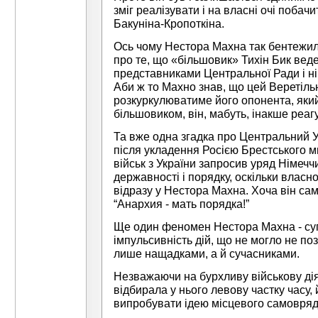
зміг реалізувати і на власні очі побачи
Бакуніна-Кропоткіна.
Ось чому Нестора Махна так бентежил
про те, що «більшовик» Тихін Бик вед
представниками Центральної Ради і н
Аби ж то Махно знав, що цей Веретільн
розкуркулюватиме його опонента, який,
більшовиком, він, мабуть, інакше реаг
Та вже одна згадка про Центральний Ур
після укладення Росією Брестського м
військ з України запросив уряд Німеч
державності і порядку, оскільки власно
відразу у Нестора Махна. Хоча він са
“Анархия - мать порядка!”
Ще один феномен Нестора Махна - суп
імпульсивність дій, що не могло не поз
лише нащадками, а й сучасниками.
Незважаючи на бурхливу військову дія
відбирала у нього левову частку часу, 
випробувати ідею місцевого самовря