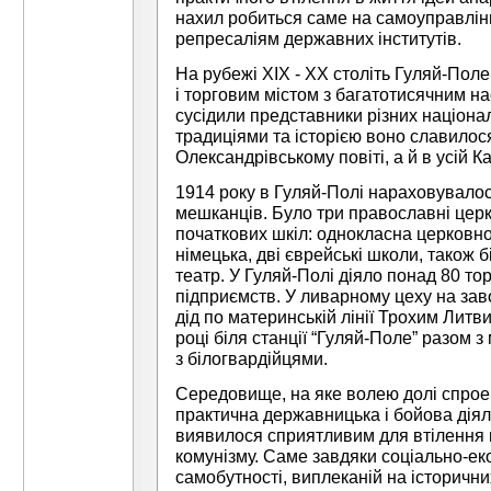
нахил робиться саме на самоуправлінн
репресаліям державних інститутів.
На рубежі XIX - XX століть Гуляй-По
і торговим містом з багатотисячним н
сусідили представники різних націона
традиціями та історією воно славилос
Олександрівському повіті, а й в усій К
1914 року в Гуляй-Полі нараховувалос
мешканців. Було три православні церкв
початкових шкіл: однокласна церковн
німецька, дві єврейські школи, також 
театр. У Гуляй-Полі діяло понад 80 т
підприємств. У ливарному цеху на за
дід по материнській лінії Трохим Литв
році біля станції “Гуляй-Поле” разом 
з білогвардійцями.
Середовище, на яке волею долі спрое
практична державницька і бойова діял
виявилося сприятливим для втілення в
комунізму. Саме завдяки соціально-еко
самобутності, виплеканій на історични