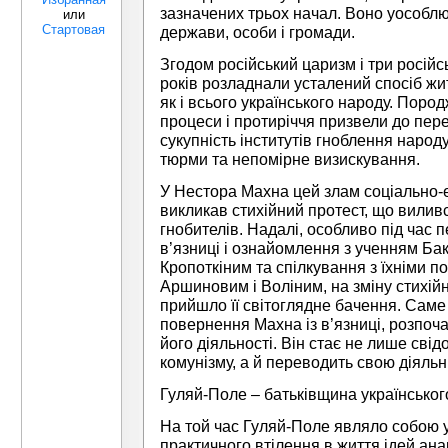
зазначених трьох начал. Воно уособлю
или
Стартовая
держави, особи і громади.
Згодом російський царизм і три російсь
років розладнали усталений спосіб жи
як і всього українського народу. Поро
процеси і протиріччя призвели до пе
сукупність інститутів гноблення народу,
тюрми та непомірне визискування.
У Нестора Махна цей злам соціально-е
викликав стихійний протест, що вилив
гнобителів. Надалі, особливо під час 
в’язниці і ознайомлення з ученням Баку
Кропоткіним та спілкування з їхніми п
Аршиновим і Воліним, на зміну стихій
прийшло її світоглядне бачення. Саме т
повернення Махна із в’язниці, розпоч
його діяльності. Він стає не лише св
комунізму, а й переводить свою діяльн
Гуляй-Поле – батьківщина українсько
На той час Гуляй-Поле являло собою у
практичного втілення в життя ідей ана