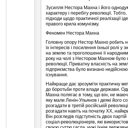
Зусилля Нестора Махна і його однодум
характеру і перебігу революції. Тобто,
підходи щодо практичної реалізації ід
правого крила комунізму.
Феномен Нестора Махна
Головну опору Нестор Махно робить н
їх інтересів і посилення їхньої ролі у
на землю та проголошенні її народни
року на чолі з Нестором Махном було 
революції. Приватну власність на земл
підприємства було визнано недійсною,
існування.
Найкраще дає зрозуміти практичну мет
до боротьби проти влади держави. Од
Махна полягає в тому, що він, не маючи
яку мали Ленін-Ульянов і деякі його со
розгадати в третій російській революці
розгадати навіть на початку ХХ, найкри
Він розгледів підступність двох партій -
соціал-революціонерів, які використо
своєю суттю гасла, чужі їхнім державн