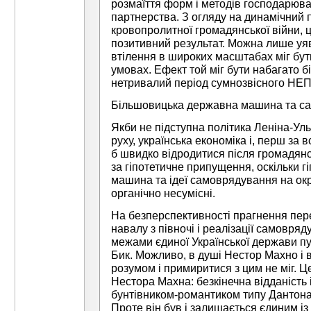
розмаїття форм і методів господарюва
партнерства. З огляду на динамічний п
кровопролитної громадянської війни, 
позитивний результат. Можна лише уяв
втілення в широких масштабах міг бут
умовах. Ефект той міг бути набагато б
нетривалий період сумнозвісного НЕП
Більшовицька державна машина та с
Якби не підступна політика Леніна-У
руху, українська економіка і, перш за в
б швидко відродитися після громадянс
за гіпотетичне припущення, оскільки
машина та ідеї самоврядування на окр
органічно несумісні.
На безперспективності прагнення пер
навалу з півночі і реалізації самовря
межами єдиної Української держави п
Бик. Можливо, в душі Нестор Махно і в
розумом і примиритися з цим не міг. 
Нестора Махна: безкінечна відданість і
бунтівником-романтиком типу Дантона,
Проте він був і залишається єдиним із