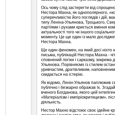
Ось чому слід застерегти від спрощен
Нестора Махна, як однополярного, «к
суперечливістю його поглядів і дій, 
типу Леніна-Ульянова, Троцького, Св
партіями і рухами криється вміння комп
актуальності того чи іншого соціальног
моменту. Це ще один із мало дослідж
Нестора Махна.
Ще один феномен, на який досі ніхто н
письма, публікацій Нестора Махна - чі
сповнений логіки і сарказму, зокрема 
Ульянова. Порівняємо із стилем оста
уривчастим, дратівливим, наповненим
скидається на істерію.
Як відомо, Ленін-Ульянов паплюжив сво
публічно і безкарно ображав їх. Згада
вченого Богданова, якого цей інтеліге
«Матеріалізм і емпіріокритицизм», піс
діяльність.
Нестор Махно відстоює своє ідейне кр