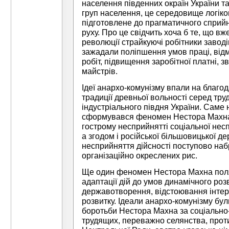
населення південних окраїн України та
груп населення, це середовище логіко
підготовлене до прагматичного сприйн
руху. Про це свідчить хоча б те, що вж
революції страйкуючі робітники заводі
зажадали поліпшення умов праці, відм
робіт, підвищення заробітної платні, 
майстрів.
Ідеї анархо-комунізму впали на благода
традиції древньої вольності серед тру
індустріального півдня України. Саме 
сформувався феномен Нестора Махна, 
гострому несприйнятті соціальної несп
а згодом і російської більшовицької д
несприйняття дійсності поступово наб
організаційно окреслених рис.
Ще один феномен Нестора Махна поля
адаптації дій до умов динамічного роз
державотворення, відстоювання інтере
розвитку. Ідеали анархо-комунізму бу
боротьби Нестора Махна за соціально-
трудящих, переважно селянства, прот