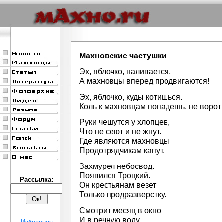
Махновские частушки
Эх, яблочко, наливается,
А махновцы вперед продвигаются!
Эх, яблочко, куды котишься.
Коль к махновцам попадешь, не ворот
Руки чешутся у хлопцев,
Что не сеют и не жнут.
Где являются махновцы
Продотрядчикам капут.
Захмурел небосвод.
Появился Троцкий.
Рассылка:
Он крестьянам везет
Только продразверстку.
Смотрит месяц в окно
И в речную воду.
Избранная