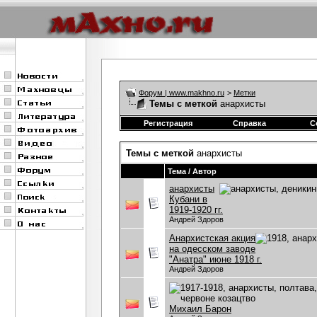
Форум | www.makhno.ru
>
Метки
Темы с меткой
анархисты
Регистрация
Справка
С
Темы с меткой
анархисты
Тема / Автор
анархисты
Кубани в
1919-1920 гг.
Андрей Здоров
Анархистская акция
на одесском заводе
"Анатра" июне 1918 г.
Андрей Здоров
Михаил Барон