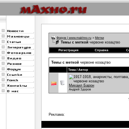
Форум | www.makhno.ru
>
Метки
Темы с меткой
червоне козацтво
Регистрация
Справка
С
Темы с меткой
червоне козацтво
Тема / Автор
Михаил Барон
Андрей Здоров
Реклама: