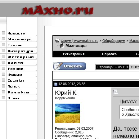
Форум | www.makhno.ru
>
Общий форум
>
Махно
Махновцы
Регистрация
Справка
С
Страница 52 из 113
«
Пер
12.06.2012, 23:35
Юрий К.
Форумчанин
Цитата:
Сообщен
о Христо
Да, тоже
Регистрация: 09.03.2007
Сообщений: 2,815
немало 
Сказал(а) спасибо: 525