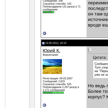
Сообщений: 208
переимен
Сказал(а) спасибо: 142
Поблагодарили 131 раз(а) в 71
последст
сообщениях
он там о
источник
вроде ещ
14.06.2012, 18:10
Юрий К.
Форумчанин
Цитата:
Сообщен
Тут скор
на "Перш
уже не з
Регистрация: 09.03.2007
Сообщений: 2,815
Сказал(а) спасибо: 525
Но ведь 
Поблагодарили 2,297 раз(а) в
1,171 сообщениях
Более то
корпус? 