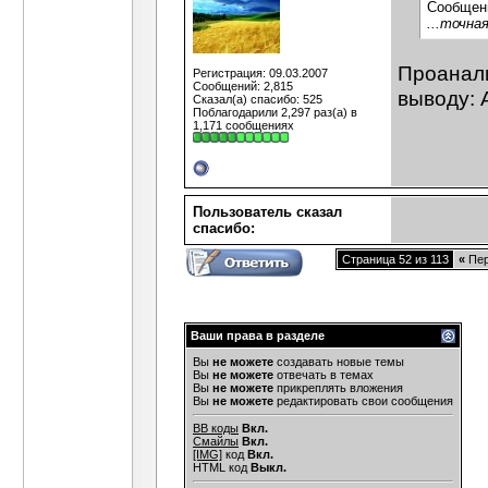
Сообщен
...точна
Проанали
Регистрация: 09.03.2007
Сообщений: 2,815
выводу: 
Сказал(а) спасибо: 525
Поблагодарили 2,297 раз(а) в
1,171 сообщениях
Пользователь сказал
cпасибо:
Страница 52 из 113
«
Пер
Ваши права в разделе
Вы
не можете
создавать новые темы
Вы
не можете
отвечать в темах
Вы
не можете
прикреплять вложения
Вы
не можете
редактировать свои сообщения
BB коды
Вкл.
Смайлы
Вкл.
[IMG]
код
Вкл.
HTML код
Выкл.