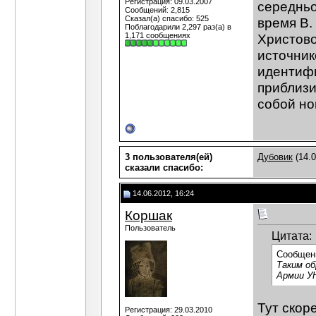
Регистрация: 09.03.2007
середньог
Сообщений: 2,815
Сказал(а) спасибо: 525
время В.
Поблагодарили 2,297 раз(а) в
1,171 сообщениях
Христово
источник
идентифи
приблизи
собой но
3 пользователя(ей)
Дубовик
(14.0
сказали cпасибо:
14.06.2012, 16:24
Коршак
Пользователь
Цитата:
Сообщен
Таким об
Армии У
Тут скор
Регистрация: 29.03.2010