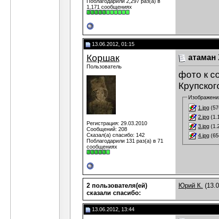
Поблагодарили 2,297 раз(а) в
1,171 сообщениях
13.06.2012, 01:15
Коршак
атаман
Пользователь
фото к с
Крупског
Изображени
1.jpg
(57
2.jpg
(1.
Регистрация: 29.03.2010
3.jpg
(1.
Сообщений: 208
Сказал(а) спасибо: 142
4.jpg
(65
Поблагодарили 131 раз(а) в 71
сообщениях
2 пользователя(ей)
Юрий К.
(13.0
сказали cпасибо:
13.06.2012, 13:44