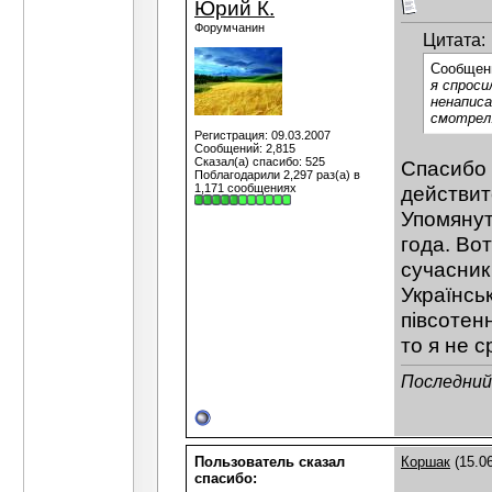
Юрий К.
Форумчанин
Цитата:
Сообщен
я спроси
ненаписа
смотрел
Регистрация: 09.03.2007
Сообщений: 2,815
Сказал(а) спасибо: 525
Спасибо 
Поблагодарили 2,297 раз(а) в
1,171 сообщениях
действит
Упомянут
года. Вот
сучасник 
Українсь
півсотен
то я не 
Последний 
Пользователь сказал
Коршак
(15.06
cпасибо: