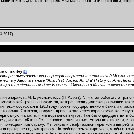
 моей книге «Адъютант генерала Май-Маевского». Эти персонажи, скорее
3.2017)
ие от
santey
нтерес вызывают экспроприации анархистов в советской Москве осенью
 есть у Аврича в книге "Anarchist Voices: An Oral History Of Anarchism in
ов) и в следственном деле Борзенко. Очевидно в Москве и окрестностя
ний анархиста М. Шульмайстера (П. Аврич): "...я стал работать в транс
 московской группы анархистов, которая проводила экспроприации так ж
й «экс» состоялся в 1918 году против государственного банка и страхов
н товарищ, Стокозов, получил право входа через охраняемую железную
ерь самую малость, и мы ворвались внутрь. Там было двадцать пять бо
не двигаться. «Кто вы?» — спросил один из них. Но мы не ответили, и он
и помещали под стражу. Мы открыли сейф газовой горелкой и выгребли 
ы оператор не поднял тревогу. Потребовалось четыре часа, чтобы откры
организовать еще один, в Текстильном Союзе, но он не удался. Я дал Аб