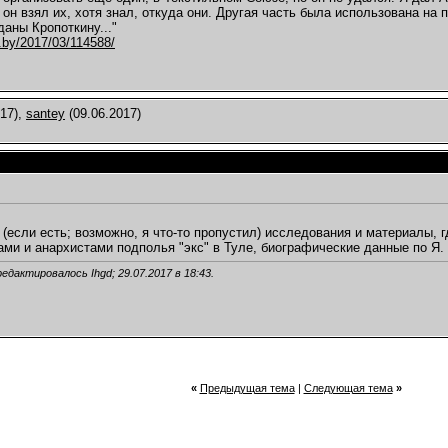
 он взял их, хотя знал, откуда они. Другая часть была использована н
даны Кропоткину..."
t.by/2017/03/114588/
017),
santey
(09.06.2017)
 (если есть; возможно, я что-то пропустил) исследования и материалы, 
ми и анархистами подполья "экс" в Туле, биографические данные по Я. 
редактировалось Ihgd; 29.07.2017 в
18:43
.
«
Предыдущая тема
|
Следующая тема
»