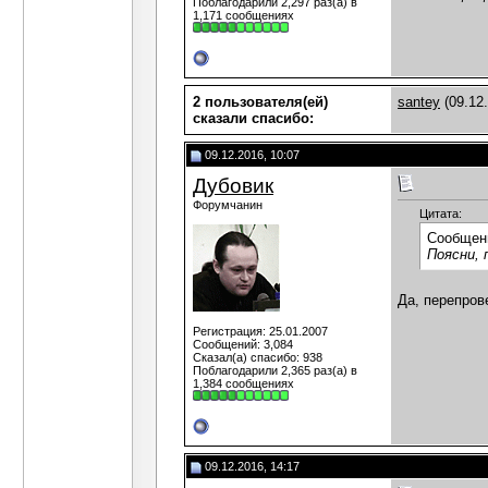
Поблагодарили 2,297 раз(а) в
1,171 сообщениях
2 пользователя(ей)
santey
(09.12
сказали cпасибо:
09.12.2016, 10:07
Дубовик
Форумчанин
Цитата:
Сообщен
Поясни, 
Да, перепрове
Регистрация: 25.01.2007
Сообщений: 3,084
Сказал(а) спасибо: 938
Поблагодарили 2,365 раз(а) в
1,384 сообщениях
09.12.2016, 14:17