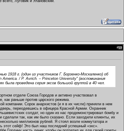
 всего, Луговик и Улановский.
#
59
 1918 г. (один из участников Г. Борзенко-Москаленко) об
 America. / P. Avrich. – Princeton University" (воспоминания
х была проведена серия эксов большой группой в 40 чел.
портном отделе Союза Городов и активно участвовал в
е, как раньше против царского режима.
ой компании. Сорок анархистов (и я в их числе) приняли в нем
 дверь, переодевшись в офицера Красной Армии. Охранник
льшевистских солдат, но один из нас продемонстрировал бомбу и
и сделали так, как им было сказано. Если заходили клиенты, их
несколько миллионов рублей. Я стоял возле коммутатора и
ть этот сейф! Это был наш последний успешный «экс».
бе Гордину часть денег, чтобы он потратил их для своей газеты