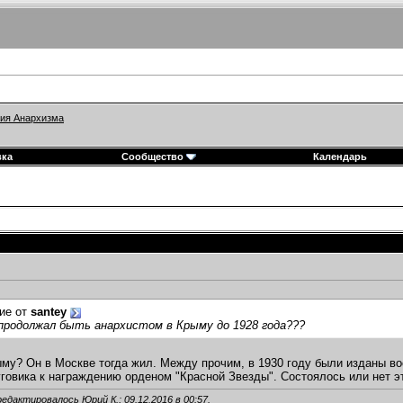
ия Анархизма
вка
Сообщество
Календарь
ие от
santey
продолжал быть анархистом в Крыму до 1928 года???
му? Он в Москве тогда жил. Между прочим, в 1930 году были изданы в
говика к награждению орденом "Красной Звезды". Состоялось или нет эт
редактировалось Юрий К.; 09.12.2016 в
00:57
.