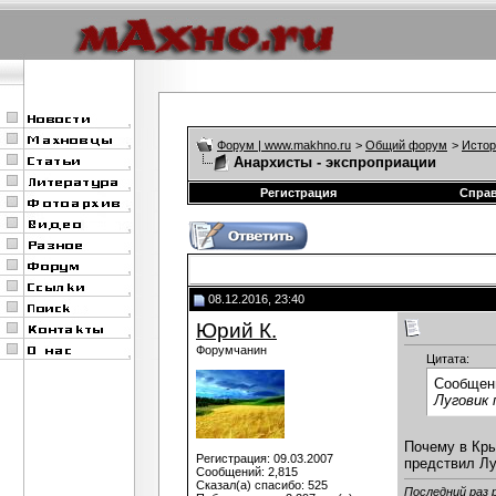
Форум | www.makhno.ru
>
Общий форум
>
Истор
Анархисты - экспроприации
Регистрация
Спра
08.12.2016, 23:40
Юрий К.
Форумчанин
Цитата:
Сообщен
Луговик 
Почему в Кры
Регистрация: 09.03.2007
предствил Лу
Сообщений: 2,815
Сказал(а) спасибо: 525
Последний раз 