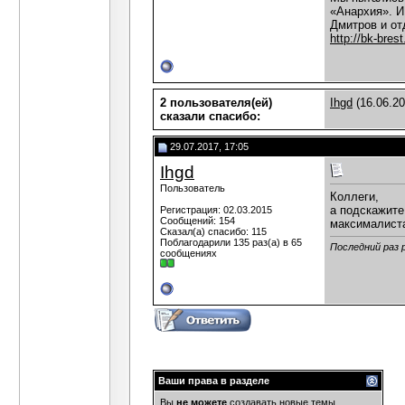
«Анархия». И
Дмитров и от
http://bk-bres
2 пользователя(ей)
Ihgd
(16.06.2
сказали cпасибо:
29.07.2017, 17:05
Ihgd
Пользователь
Коллеги,
а подскажите
Регистрация: 02.03.2015
Сообщений: 154
максималиста
Сказал(а) спасибо: 115
Поблагодарили 135 раз(а) в 65
Последний раз 
сообщениях
Ваши права в разделе
Вы
не можете
создавать новые темы