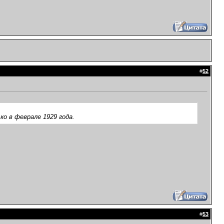
#
52
ко в феврале 1929 года.
#
53