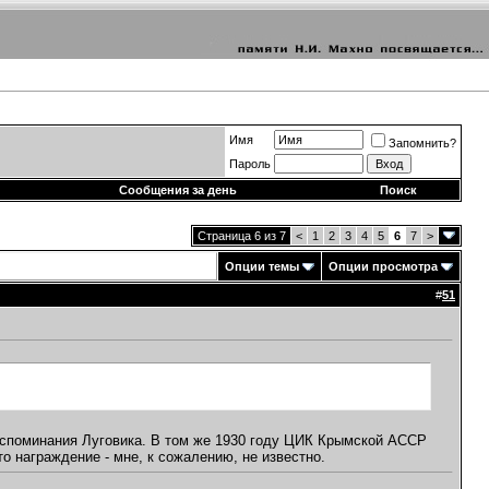
Имя
Запомнить?
Пароль
Сообщения за день
Поиск
Страница 6 из 7
<
1
2
3
4
5
6
7
>
Опции темы
Опции просмотра
#
51
оспоминания Луговика. В том же 1930 году ЦИК Крымской АССР
о награждение - мне, к сожалению, не известно.