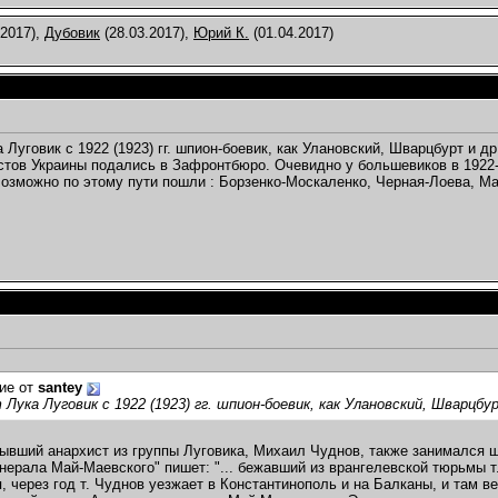
.2017),
Дубовик
(28.03.2017),
Юрий К.
(01.04.2017)
 Луговик с 1922 (1923) гг. шпион-боевик, как Улановский, Шварцбурт и др
стов Украины подались в Зафронтбюро. Очевидно у большевиков в 1922-
озможно по этому пути пошли : Борзенко-Москаленко, Черная-Лоева, Ма
ие от
santey
Лука Луговик с 1922 (1923) гг. шпион-боевик, как Улановский, Шварцбу
ывший анархист из группы Луговика, Михаил Чуднов, также занимался ш
нерала Май-Маевского" пишет: "... бежавший из врангелевской тюрьмы т
, через год т. Чуднов уезжает в Константинополь и на Балканы, и там в