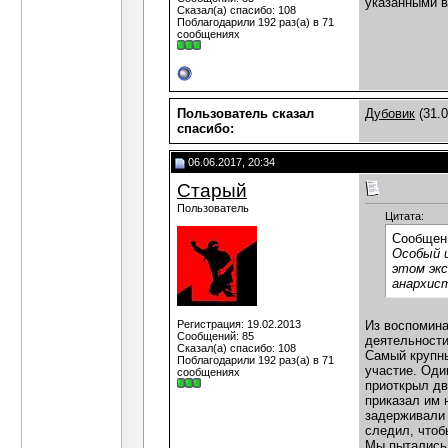
указанными в
Сказал(а) спасибо: 108
Поблагодарили 192 раз(а) в 71
сообщениях
Пользователь сказал
Дубовик
(31.0
cпасибо:
06.06.2017, 20:34
Старый
Пользователь
Цитата:
Сообщен
Особый и
этом эксе
анархист
Регистрация: 19.02.2013
Из воспомина
Сообщений: 85
деятельности
Сказал(а) спасибо: 108
Самый крупны
Поблагодарили 192 раз(а) в 71
участие. Оди
сообщениях
приоткрыл дв
приказал им 
задерживали 
следил, чтоб
Мы пытались 