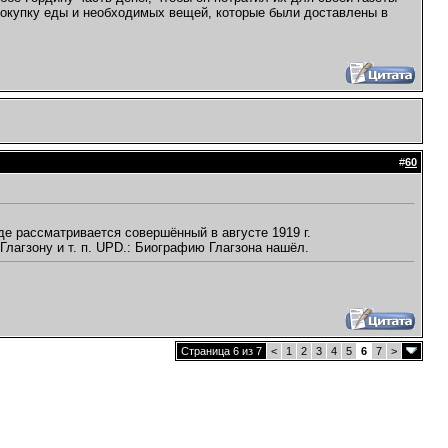
а покупку еды и необходимых вещей, которые были доставлены в
#
60
где рассматривается совершённый в августе 1919 г.
Глагзону и т. п. UPD.: Биографию Глагзона нашёл.
Страница 6 из 7
<
1
2
3
4
5
6
7
>