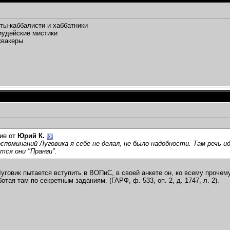
ты-каббалисти и хаббатники
иудейские мистики
квакеры
ие от
Юрий К.
споминаний Луговика я себе не делал, не было надобности. Там речь и
ся они "Пранги".
Луговик пытается вступить в ВОПиС, в своей анкете он, ко всему прочему
отая там по секретным заданиям. (ГАРФ, ф. 533, оп. 2, д. 1747, л. 2).