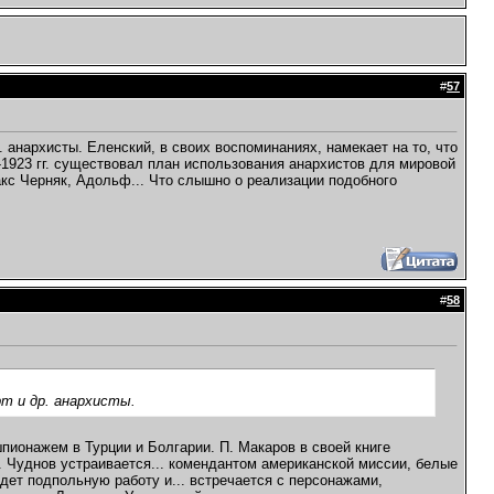
#
57
. анархисты. Еленский, в своих воспоминаниях, намекает на то, что
1923 гг. существовал план использования анархистов для мировой
кс Черняк, Адольф... Что слышно о реализации подобного
#
58
рт и др. анархисты.
пионажем в Турции и Болгарии. П. Макаров в своей книге
. Чуднов устраивается... комендантом американской миссии, белые
едет подпольную работу и... встречается с персонажами,