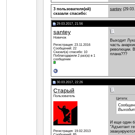
3 пользователя(ей)
santey
(29.03
сказали cпасибо:
29.03.2017, 21:56
santey
Новичок
Выходит Лука
часть анархи
Регистрация: 23.11.2016
Сообщений: 22
революции. В
Сказал(а) спасибо: 10
плана???
Поблагодарили 2 раз(а) в 1
сообщении
30.03.2017, 22:26
Старый
Пользователь
Цитата:
Сообщен
Выходит 
И еще один б
"Адъютант ге
Регистрация: 19.02.2013
эвакуируются
Сообщений: 85