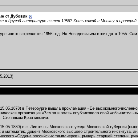
ие от
Дубовик
е в другой литературе взялся 1956? Хоть езжай в Москву и проверяй 
туре часто встречается 1956 год. На Новодевичьем стоит дата 1955. Сам
5.2013)
(15.05.1878) в Петербурге вышла прокламация «Ее высокомногочисленной
ническая организация «Земля и воля» опубликовала свой «обвинительн
. Степняком-Кравчинским.
15.05.1880) в с. Листвяны Московского уезда Московской губернии (нын
 и математик, доцент Московского высшего строительного института, ан
ческого «Ордена российских тамплиеров», рыцарь старшей степени, ру