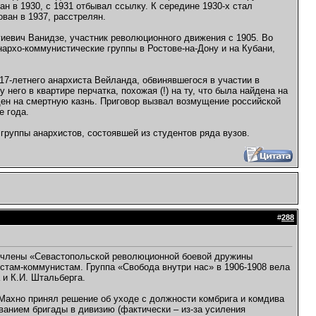
 в 1930, с 1931 отбывал ссылку. К середине 1930-х стал
ан в 1937, расстрелян.
гиевич Ванидзе, участник революционного движения с 1905. Во
архо-коммунистические группы в Ростове-на-Дону и на Кубани,
17-летнего анархиста Вейланда, обвинявшегося в участии в
его в квартире перчатка, похожая (!) на ту, что была найдена на
ден на смертную казнь. Приговор вызвал возмущение российской
е года.
группы анархистов, состоявшей из студентов ряда вузов.
#
288
м члены «Севастопольской революционной боевой дружины
истам-коммунистам. Группа «Свобода внутри нас» в 1906-1908 вела
 и К.И. Штальберга.
 Махно принял решение об уходе с должности комбрига и комдива
анием бригады в дивизию (фактически – из-за усиления