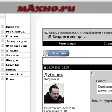
Форум | www.makhno.ru
>
Общий форум
>
Истор
Когда-то в этот день...
Регистрация
Спра
18.05.2013, 12:05
Дубовик
Форумчанин
Цитата:
Сообщен
Дата, на
Значит, буде
Регистрация: 25.01.2007
Сообщений: 3,084