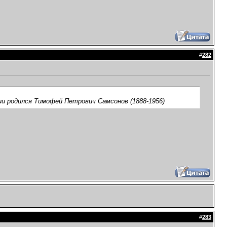
#
282
нии родился Тимофей Петрович Самсонов (1888-1956)
#
283