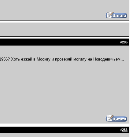
#
285
 1956? Хоть езжай в Москву и проверяй могилу на Новодевичьем...
#
286