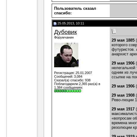
Пользователь сказал
cпасибо:
25.05.2013, 10:11
Дубовик
Форумчанин
29 мая 1885
(
которого сов
футуристов. 
анархист аре
29 мая 1906
(
нелегальной 
одним из луч
Регистрация: 25.01.2007
Сообщений: 3,084
ссылке на по
Сказал(а) спасибо: 938
Поблагодарили 2,365 раз(а) в
29 мая 1906
(
1,384 сообщениях
29 мая 1908
(
Рево-люции 1
29 мая 1917
(
максималиста
«вопросам об
времена мног
резолюции к
29 мая 1919
в