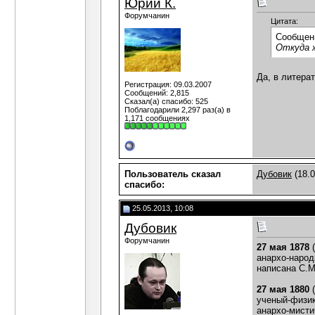
Юрий К.
Форумчанин
Цитата:
Сообщен
Откуда ж
Да, в литера
Регистрация: 09.03.2007
Сообщений: 2,815
Сказал(а) спасибо: 525
Поблагодарили 2,297 раз(а) в
1,171 сообщениях
Пользователь сказал
Дубовик
(18.0
cпасибо:
25.05.2013, 10:08
Дубовик
Форумчанин
27 мая 1878
анархо-народ
написана С.М
27 мая 1880
(
ученый-физик
анархо-мисти