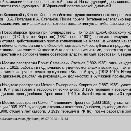
ой кампании со стороны советской власти). На следующий день совеща
ности командующего 1-й Украинской повстанческой дивизией.
з Казанской губернской тюрьмы бежала группа заключенных эсеров-макс
в» В.А. Потапаев и А. Степанов. После побега Потапаев нелегально ве
максималистов и анархистов, которая вела активную антибольшевистску
в Новосибирске Тройка при полпредстве ОГПУ по Западно-Сибирскому кр
ронов (З.С. Трунтов-Воронтов) (1887 – после 1931), анархист-коммунис
о отряда, действовавшего против колчаковцев на Алтае, избирался нач
 облисполкома Западно-сибирской партизанской республики и председат
становления советской власти был арестован чекистами, провел год в 
 крестьян на сопротивление советской власти, но был арестован. Сведе
в Москве расстрелян Борис Семенович Стоянов (1892-1938), один из ид
ист с 1912, работал в подпольных студенческих анархических группах 
калистских групп», редактор журнала «Вольный труд» (1918-1919). Нео
о движения, работал на руководящих должностях в бумажной промышле
в Иркутске расстрелян Михаил Григорьевич Куприянов (1887-1938), учас
в ПСР, участвовал в террористических актах. В 1907 перешел к эсерам-
еди шахтеров Донбасса. Арестован в 1910, отбыл 4 года каторги и 3 год
 Москве расстрелян Семен Филиппович Просянов (1883-1938), участник 
ции 1905-1907 руководил стачками шахтеров Донбасса, руководил бое-
1908, отбыл 9 лет каторги. В 1919 перешел в РКП(б), позже работал в 
редактировалось Дубовик; 06.07.2013 в
11:13
.