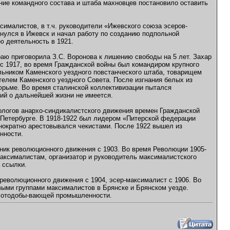
ние командного состава и штаба махновцев постановило оставить
ималистов, в т.ч. руководители «Ижевского союза эсеров-
рнулся в Ижевск и начал работу по созданию подпольной
ю деятельность в 1921.
аю приговорила З.С. Воронова к лишению свободы на 5 лет. Захар
т с 1917, во время Гражданской войны был командиром крупного
альником Каменского уездного повстанческого штаба, товарищем
елем Каменского уездного Совета. После изгнания белых из
тюрьме. Во время сталинской коллективизации пытался
ний о дальнейшей жизни не имеется.
еологов анархо-синдикалистского движения времен Гражданской
в Петербурге. В 1918-1922 был лидером «Питерской федерации
днократно арестовывался чекистами. После 1922 вышел из
нности.
тник революционного движения с 1903. Во время Революции 1905-
максималистам, организатор и руководитель максималистского
а ссылки.
революционного движения с 1904, эсер-максималист с 1906. Во
выми группами максималистов в Брянске и Брянском уезде.
золотодобы-вающей промышленности.