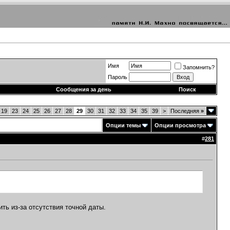
Имя
Запомнить?
Пароль
Сообщения за день
Поиск
19
23
24
25
26
27
28
29
30
31
32
33
34
35
39
>
Последняя
»
Опции темы
Опции просмотра
#
281
ить из-за отсутствия точной даты.