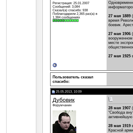
Одновременно
Регистрация: 25.01.2007
Сообщений: 3,084
информатором
Сказал(а) спасибо: 938
Поблагодарили 2,365 раз(а) в
27 мая 1889
1,384 сообщениях
время Револю
боевик. Арест
27 мая 1906
(
вооруженном 
месте экспро
общественнос
27 мая 1925
в
Пользователь сказал
cпасибо:
25.05.2013, 10:09
Дубовик
Форумчанин
28 мая 1907
(
“Свобода вну
активнейшую 
28 мая 1919
в
Красной арми