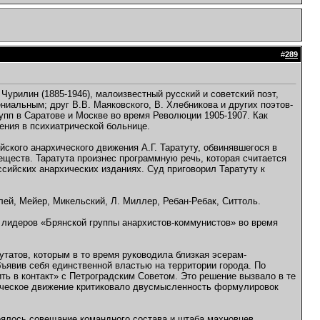
#
289
Чурилин (1885-1946), малоизвестный русский и советский поэт,
ниальным; друг В.В. Маяковского, В. Хлебникова и других поэтов-
упп в Саратове и Москве во время Революции 1905-1907. Как
ения в психиатрической больнице.
йского анархического движения А.Г. Таратуту, обвинявшегося в
еществ. Таратута произнес программную речь, которая считается
сийских анархических изданиях. Суд приговорил Таратуту к
лей, Мейер, Микельский, Л. Миллер, Ребан-Ребак, Ситтоль.
з лидеров «Брянской группы анархистов-коммунистов» во время
утатов, которым в то время руководила близкая эсерам-
ъявив себя единственной властью на территории города. По
ь в контакт» с Петроградским Советом. Это решение вызвало в те
хическое движение критиковало двусмысленность формулировок
оялось совещание командного состава и штаба махновцев,