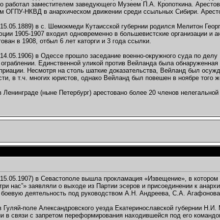
 работал заместителем заведующего Музеем П.А. Кропоткина. Арестован
 ОГПУ-НКВД в анархическом движении среди ссыльных Сибири. Арестов
(15.05.1889) в с. Шемокмеди Кутаисской губернии родился Мелитон Геор
ции 1905-1907 входил одновременно в большевистские организации и ан
ован в 1908, отбыл 6 лет каторги и 3 года ссылки.
14.05.1906) в Одессе прошло заседание военно-окружного суда по делу 
ограблении. Единственной уликой против Вейланда была обнаруженная у н
приации. Несмотря на столь шаткие доказательства, Вейланд был осуж
ти, в т.ч. многих юристов, однако Вейланд был повешен в ноябре того ж
 Ленинграде (ныне Петербург) арестовано более 20 членов нелегальной 
15.05.1907) в Севастополе вышла прокламация «Извещение», в которо
три нас”» заявляли о выходе из Партии эсеров и присоединении к анарх
боевую деятельность под руководством А.Н. Андреева, С.А. Агафонова
 Гуляй-поле Александровского уезда Екатеринославской губернии Н.И.
и в связи с запретом переформирования находившейся под его командов