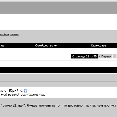
ия Анархизма
вка
Сообщество
Календарь
Страница 29 из 75
«
Первая
<
ие от
Юрий К.
 мой взгляд, сомнительная.
т "около 21 мая". Лучше упомянуть то, что достойно памяти, чем пропуст