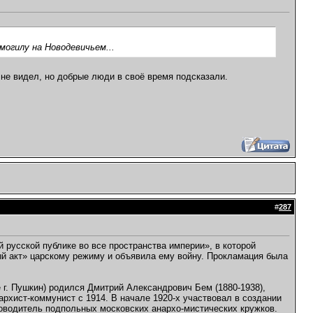
могилу на Новодевичьем...
 не видел, но добрые люди в своё время подсказали.
#
287
 русской публике во все пространства империи», в которой
ый акт» царскому режиму и объявила ему войну. Прокламация была
е г. Пушкин) родился Дмитрий Александрович Бем (1880-1938),
архист-коммунист с 1914. В начале 1920-х участвовал в создании
ководитель подпольных московских анархо-мистических кружков.