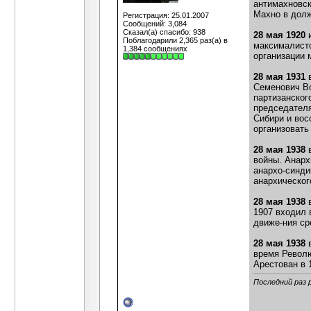
антимахновск
Махно в долж
Регистрация: 25.01.2007
Сообщений: 3,084
Сказал(а) спасибо: 938
28 мая 1920
и
Поблагодарили 2,365 раз(а) в
максималисто
1,384 сообщениях
организации 
28 мая 1931
Семенович Во
партизанског
председателя
Сибири и вос
организовать
28 мая 1938
войны. Анарх
анархо-синди
анархическог
28 мая 1938
1907 входил 
движе-ния ср
28 мая 1938
в
время Револю
Арестован в 
Последний раз 