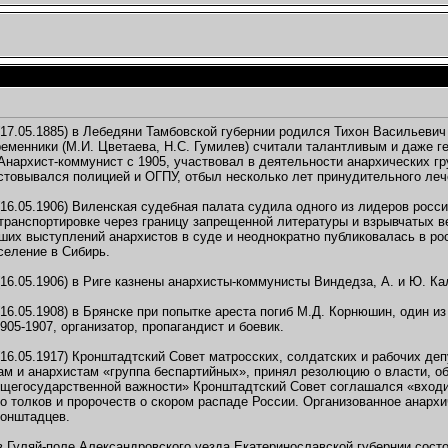
17.05.1885) в Лебедяни Тамбовской губернии родился Тихон Васильевич 
ременники (М.И. Цветаева, Н.С. Гумилев) считали талантливым и даже ге
Анархист-коммунист с 1905, участвовал в деятельности анархических гр
стовывался полицией и ОГПУ, отбыл несколько лет принудительного леч
16.05.1906) Виленская судебная палата судила одного из лидеров росси
транспортировке через границу запрещенной литературы и взрывчатых в
ших выступлений анархистов в суде и неоднократно публиковалась в рос
селение в Сибирь.
16.05.1906) в Риге казнены анархисты-коммунисты Виндедза, А. и Ю. Ка
16.05.1908) в Брянске при попытке ареста погиб М.Д. Корнюшин, один и
905-1907, организатор, пропагандист и боевик.
16.05.1917) Кронштадтский Совет матросских, солдатских и рабочих деп
м и анархистам «группа беспартийных», принял резолюцию о власти, об
щегосударственной важности» Кронштадтский Совет соглашался «входит
о толков и пророчеств о скором распаде России. Организованное анар
ронштадцев.
 Гуляй-поле Александровского уезда Екатеринославской губернии сост