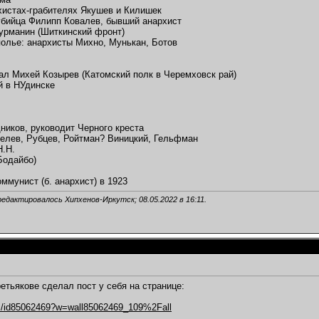
истах-грабителях Якушев и Килишек
убийца Филипп Ковалев, бывший анархист
урманин (Шиткинский фронт)
олье: анархисты Михно, Мунькан, Ботов
ал Михей Козырев (Катомский полк в Черемховск рай)
й в НУдинске
ников, руководит Черного креста
елев, Рубцев, Ройтман? Виницкий, Гельфман
Н.Н.
Бодайбо)
оммунист (б. анархист) в 1923
редактировалось Хипхенов-Иркутск; 08.05.2022 в
16:11
.
етьякове сделал пост у себя на странице:
om/id85062469?w=wall85062469_109%2Fall