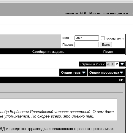
Имя
Запомнить?
Пароль
Сообщения за день
Поиск
Страница 2 из 2
<
1
2
Опции темы
Опции просмотра
#
11
ндр Бори́сович Яросла́вский человек известный. О нем даже
не упоминается. Но скорее всего, это именно так.
МВД и вроде контрразведка колчаковская о разных противниках