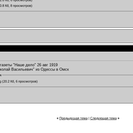
1.0 Кб, 6 просмотров)
0.8 Кб, 8 просмотров)
 газеты "Наше дело" 26 авг 1919
колай Васильевич" из Одессы в Омск
я
g
(20.2 Кб, 6 просмотров)
«
Предыдущая тема
|
Следующая тема
»