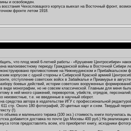
вины и освобожден.
 восстания Чехословацкого корпуса выехал на Восточный фронт, возмо
точном фронте летом 1918.
бщить, что плод моей 6-летней работы - «Крушение Центросибири» нако
ена малоизвестному периоду Гражданской войны в Восточной Сибири лет
еконструировано противостояние на Нижнеудинском и Прибайкальском 
ским корпусом с одной стороны и Сибирской Красной армией Центросиби
онте, отступление советских войск в Забайкалье и Приамурье в августе
азбору боевых действий, истории советских вооруженных формирований 
 в виде монографии, но не совсем классической. Главным для меня были
этому в ней много сражений, переворотов, убийств, отрядов, персоналий
ко неизвестные, т.е. не введенные в научный оборот.
 на средства автора в издательстве ИГУ с профессиональной редактуро
, 611 стр. Около 180 фотографий, 20 цветных карт и схем. Твердый пер
ексту (!).
го объема и маленького тиража (100 экз.) стоимость книги получилась вы
кутска добавится доставка по почте (до Москвы 400 руб.) На реализацию 
онуса готов предоставлять всем, кто приобретет книгу, исходники фотог