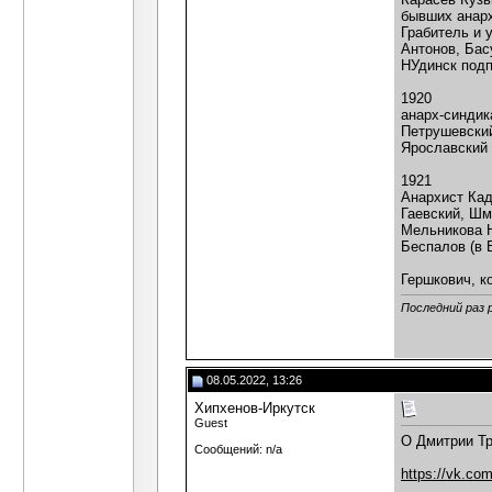
бывших анарх
Грабитель и 
Антонов, Бас
НУдинск подп
1920
анарх-синдик
Петрушевски
Ярославский
1921
Анархист Кад
Гаевский, Шм
Мельникова 
Беспалов (в 
Гершкович, к
Последний раз 
08.05.2022, 13:26
Хипхенов-Иркутск
Guest
О Дмитрии Тр
Сообщений: n/a
https://vk.c