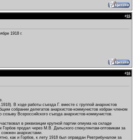
#
15
ябре 1918 г.
#
16
в.
1918). В ходе работы съезда Г. вместе с группой анархистов
бщем собрании делегатов анархистов-коммунистов избран членом
о созыву Всероссийского съезда анархистов-коммунистов.
участвовал в реквизиции крупной партии опиума на складе
м Горбов продал через М.В. Дальского спекулянтам-оптовикам за
л сожжен анархистами.
ятно, как и Горбов, к лету 1918 был оправдан Ревтрибуналом за