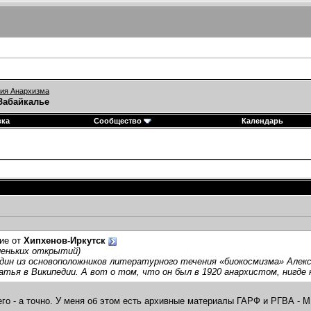
ия Анархизма
Забайкалье
вка
Сообщество
Календарь
ие от
Хипхенов-Иркутск
леньких открытий)
дин из основоположников литературного течения «биокосмизма» Алекса
тья в Википедии. А вот о том, что он был в 1920 анархистом, нигде 
его - а точно. У меня об этом есть архивные материалы ГАРФ и РГВА - 