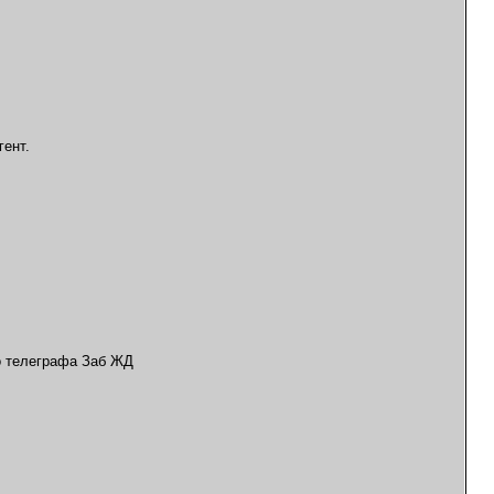
гент.
о телеграфа Заб ЖД