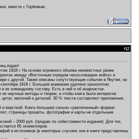
жно, вместе с Горбовым.
#
17
нец издан!
ом 1918 г. На основе огромного объема неизвестных ранее
фронтах между «Восточным отрядом чехословацких войск» и
ри с другой. Также описаны сопутствующие события в Якутии, на
-сентябре 1918 г. Большое внимание уделено хронологии,
и их командному составу. Есть в ней и об анархистах.
 не научные методы и теории, а чтобы книга была интересна
, цитат, мелочей и деталей. 30 % текста составляют приложения,
й и версткой. Книга большая) сильно «увеличенный» формат
еплет, страницы прошиты, фотографии и карты не отдельным
сокой – 2000 руб. (продаю по себестоимости издания). Для тех,
остается 85 экземпляров.
рафий и источников (в некоторых случаях они в книге представлены