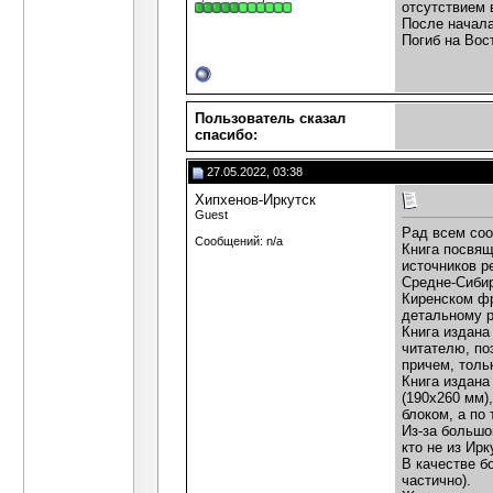
отсутствием 
После начала
Погиб на Вос
Пользователь сказал
cпасибо:
27.05.2022, 03:38
Хипхенов-Иркутск
Guest
Рад всем соо
Сообщений: n/a
Книга посвящ
источников р
Средне-Сибир
Киренском фр
детальному р
Книга издана
читателю, по
причем, толь
Книга издана
(190х260 мм)
блоком, а по т
Из-за большо
кто не из Ир
В качестве б
частично).