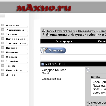
Форум | www.makhno.ru
>
Общий форум
>
Истор
Анархисты в Иркутской губернии и 
Регистрация
Спра
17.04.2022, 14:18
Сидоров-Кащеев
Guest
Цитата:
Сообщений: n/a
Сообщен
Пара ма
Поэт и о
есть ста
Не скорее вс