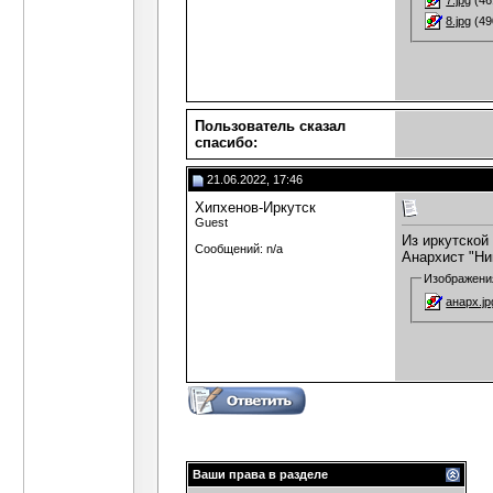
7.jpg
(46
8.jpg
(49
Пользователь сказал
cпасибо:
21.06.2022, 17:46
Хипхенов-Иркутск
Guest
Из иркутской
Сообщений: n/a
Анархист "Ни
Изображени
анарх.jp
Ваши права в разделе