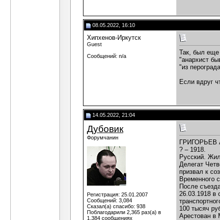
08.05.2022, 16:10
Хипхенов-Иркутск
Guest
Так, был еще
Сообщений: n/a
"анархист бы
"из пероград
Если вдруг ч
14.05.2022, 21:04
Дубовик
Форумчанин
ГРИГОРЬЕВ 
? – 1918.
Русский. Жил
Делегат Четв
призвал к со
Временного с
После съезда
26.03.1918 в
Регистрация: 25.01.2007
Сообщений: 3,084
транспортног
Сказал(а) спасибо: 938
100 тысяч ру
Поблагодарили 2,365 раз(а) в
Арестован в 
1,384 сообщениях