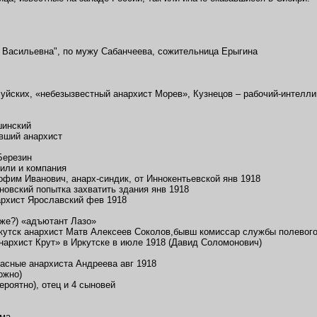
 Васильевна", по мужу Сабанчеева, сожительница Ерыгина
уйских, «небезызвестный анархист Морев», Кузнецов – рабочий-интелли
шинский
вший анархист
Березин
или и компания
фим Иванович, анарх-синдик, от Иннокентьевской янв 1918
новский попытка захватить здания янв 1918
рхист Ярославский фев 1918
 же?) «адъютант Лазо»
кутск анархист Матв Алексеев Соколов,бывш комиссар службы полевог
нархист Крут» в Иркутске в июле 1918 (Давид Соломонович)
расные анархиста Андреева авг 1918
ожно)
ероятно), отец и 4 сыновей
ьма