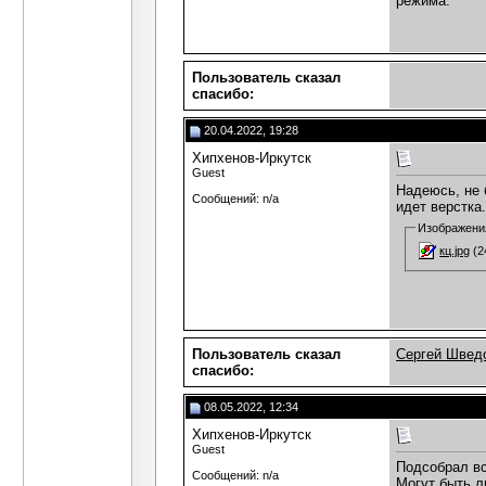
режима.
Пользователь сказал
cпасибо:
20.04.2022, 19:28
Хипхенов-Иркутск
Guest
Надеюсь, не 
Сообщений: n/a
идет верстка.
Изображени
кц.jpg
(2
Пользователь сказал
Сергей Швед
cпасибо:
08.05.2022, 12:34
Хипхенов-Иркутск
Guest
Подсобрал вс
Сообщений: n/a
Могут быть л