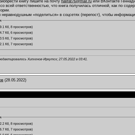
иобрести книгу пишите на почту
halifat76@mail.ru
или ВКонтакте Геннади
 со всей ответственностью, что книга получилась отличной, как по сод
ории.
 неравнодушным «поделиться» в соцсетях (перепост), чтобы информац
я
9.1 Кб, 8 просмотров)
4.7 Кб, 6 просмотров)
3.5 Кб, 7 просмотров)
2.1 Кб, 7 просмотров)
редактировалось Хипхенов-Иркутск; 27.05.2022 в
03:41
.
ов
(28.05.2022)
я
2.2 Кб, 8 просмотров)
6.7 Кб, 7 просмотров)