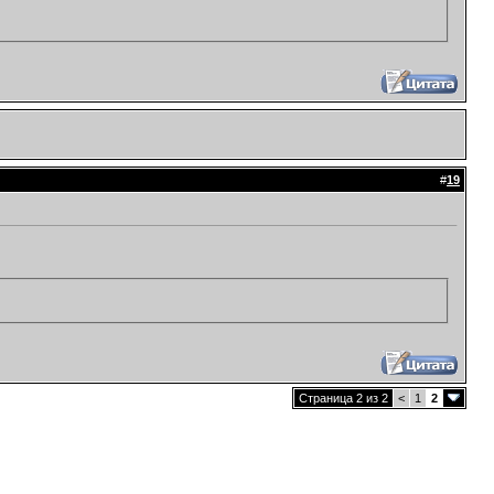
#
19
Страница 2 из 2
<
1
2