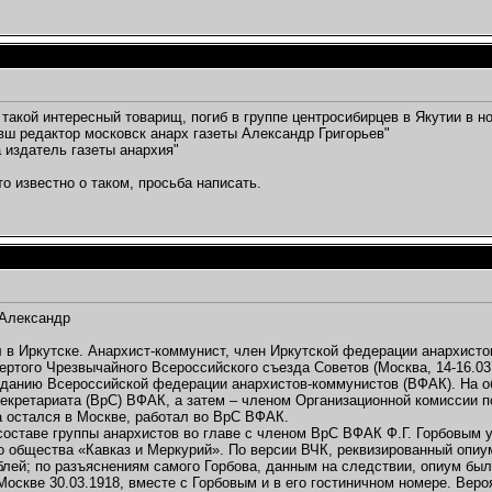
 такой интересный товарищ, погиб в группе центросибирцев в Якутии в но
вш редактор московск анарх газеты Александр Григорьев"
а издатель газеты анархия"
то известно о таком, просьба написать.
Александр
 в Иркутске. Анархист-коммунист, член Иркутской федерации анархисто
ертого Чрезвычайного Всероссийского съезда Советов (Москва, 14-16.03.
зданию Всероссийской федерации анархистов-коммунистов (ВФАК). На о
екретариата (ВрС) ВФАК, а затем – членом Организационной комиссии п
 остался в Москве, работал во ВрС ВФАК.
 составе группы анархистов во главе с членом ВрС ВФАК Ф.Г. Горбовым 
о общества «Кавказ и Меркурий». По версии ВЧК, реквизированный опиу
блей; по разъяснениям самого Горбова, данным на следствии, опиум бы
Москве 30.03.1918, вместе с Горбовым и в его гостиничном номере. Веро