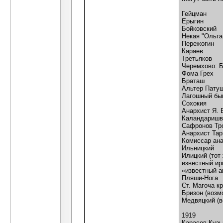
Гейцман
Ерыгин
Бойковский
Некая "Ольга
Пережогин
Караев
Третьяков
Черемхово: Б
Фома Грех
Браташ
Альтер Пату
Лагошный бы
Сохокия
Анархист Я. 
Каландаришв
Сафронов Тро
Анархист Тар
Комиссар ана
Ильницкий
Илицкий (тот
известный ир
«известный а
Пляши-Нога
Ст. Магоча к
Бризон (возм
Медвяцкий (в
1919
Карасев Куз