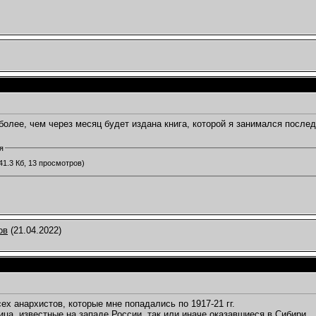
более, чем через месяц будет издана книга, которой я занимался послед
я
41.3 Кб, 13 просмотров)
ов
(21.04.2022)
ех анархистов, которые мне попадались по 1917-21 гг.
ица, известные на западе России, так или иначе оказавшиеся в Сибири.