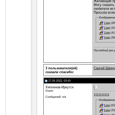
Желающие пр
Могу сказать
любителя ист
Просьба всем
Изображени
1.jpg
(28
2.jpg
(32
3.jpg
(41
4.jpg
(39
Последний раз 
3 пользователя(ей)
Сергей Швед
сказали cпасибо:
27.05.2022, 03:43
Хипхенов-Иркутск
Guest
1111111111
Сообщений: n/a
Изображени
5.jpg
(53
6.jpg
(33