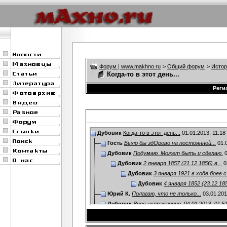
Форум | www.makhno.ru
>
Общий форум
>
Истор
Когда-то в этот день...
Реги
Дубовик
Когда-то в этот день...
01.01.2013,
11:18
Гость
Было бы здОрово на постоянной...
01.
Дубовик
Подумаю. Может быть и сделаю.
0
Дубовик
2 января 1857 (21.12.1856) в...
0
Дубовик
3 января 1921 в ходе боев с.
Дубовик
4 января 1852 (23.12.1851
Юрий К.
Полагаю, что не только...
03.01.20
Дубовик
Внес исправление.
04.01.2013,
01:5
Дубовик
5 января 1888 (24.12.1887) в...
0
Юрий К.
К сожалению, высылка 5 янва