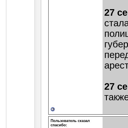
27 с
стала
полиц
губе
пере
арест
27 с
также
Пользователь сказал
cпасибо: