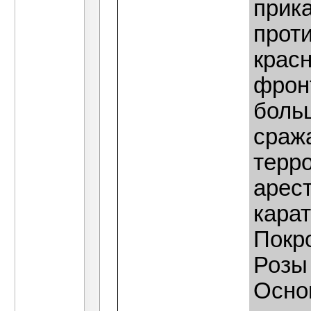
прик
прот
крас
фрон
боль
сраж
терр
арест
карат
Покр
Розы
Осно