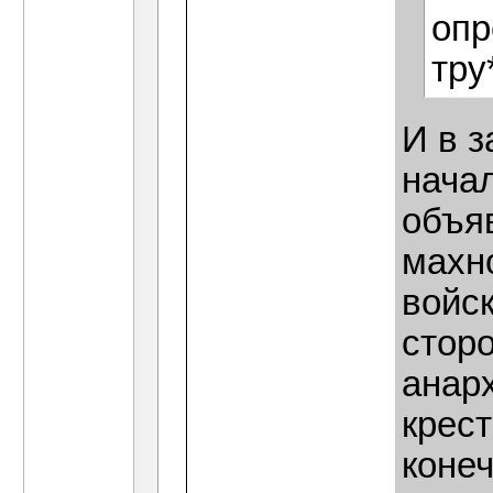
опр
тру
И в 
начал
объя
махн
войс
стор
анар
крест
конеч