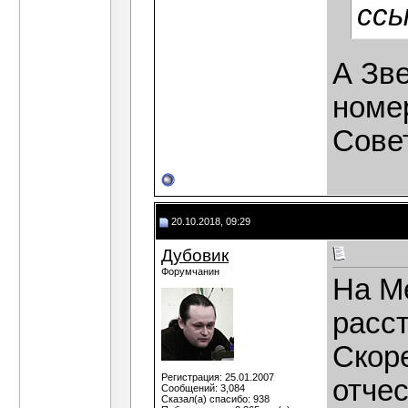
ссы
А Зве
номе
Совет
20.10.2018, 09:29
Дубовик
Форумчанин
На М
расст
Скор
Регистрация: 25.01.2007
отчес
Сообщений: 3,084
Сказал(а) спасибо: 938