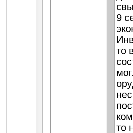
свы
9 с
эко
Инв
то 
сос
мог
ору
нес
пос
ком
то 