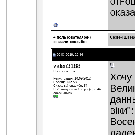
отно
оказ
4 пользователя(ей)
Сергей Швед
сказали cпасибо:
20.03.2019, 20:44
valeri3188
Пользователь
Хочу 
Регистрация: 10.09.2012
Сообщений: 58
Вели
Сказал(а) спасибо: 54
Поблагодарили 106 раз(а) в 44
сообщениях
данны
віки":
Восе
далек