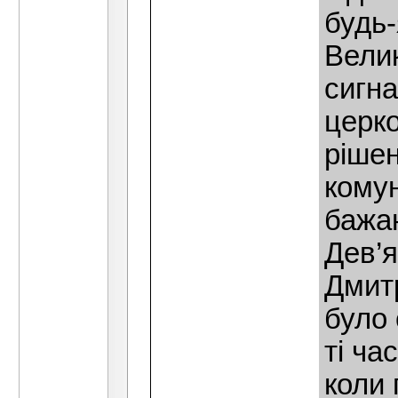
будь-
Велик
сигн
церко
рішен
кому
бажа
Дев’я
Дмит
було
ті ча
коли 