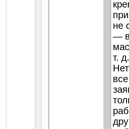
кре
при
не 
— в
мас
т. д
Нет
все
зая
тол
раб
дру