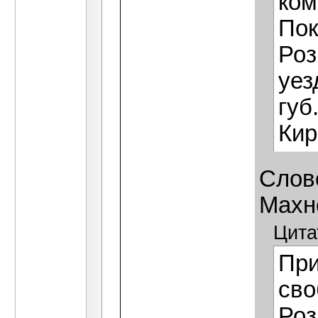
ком
Пок
Роз
уез
губ
Кир
Слов
Махн
Цита
При
сво
Роз