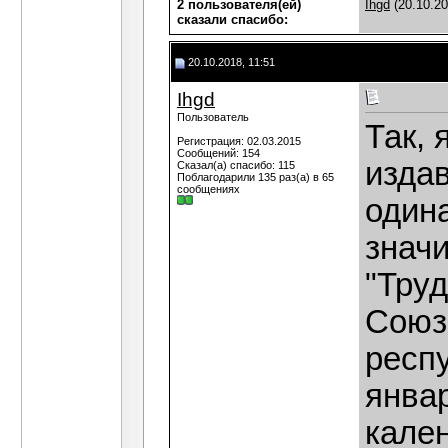
2 пользователя(ей)
Ihgd
(20.10.2
сказали cпасибо:
20.10.2018, 11:51
Ihgd
Пользователь
Так,
Регистрация: 02.03.2015
Сообщений: 154
издав
Сказал(а) спасибо: 115
Поблагодарили 135 раз(а) в 65
сообщениях
один
знач
"Труд
Союз
респу
январ
кален