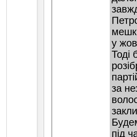
завжд
Петро
мешк
у жов
Тоді 
розіб
парті
за не
волос
закли
Будем
під ч