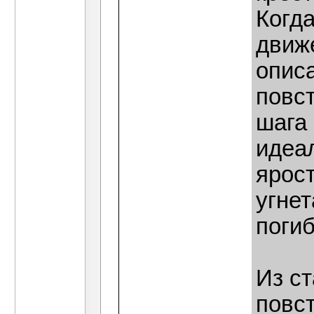
Когд
движе
описа
повс
шага
идеал
ярост
угнет
погиб
Из с
повс