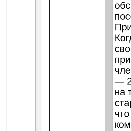
обс
пос
При
Ког
сво
при
чле
— 2
на 
ста
что
ком