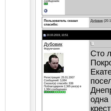
сообщениях
Пользователь сказал
Дубовик
(20.1
cпасибо:
20.03.2019, 10:51
Дубовик
Форумчанин
Сто л
Покр
Екат
Регистрация: 25.01.2007
посел
Сообщений: 3,084
Сказал(а) спасибо: 938
Поблагодарили 2,365 раз(а) в
Днеп
1,384 сообщениях
одна
крест