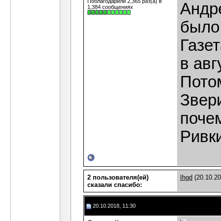
Поблагодарили 2,365 раз(а) в
Андре
1,384 сообщениях
было
Газе
в авг
Потом
Звери
почем
Ривк
2 пользователя(ей)
Ihgd
(20.10.2
сказали cпасибо:
20.10.2018, 11:30