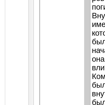
пог
Вну
име
кот
был
нач
она
вли
Ком
был
вну
был