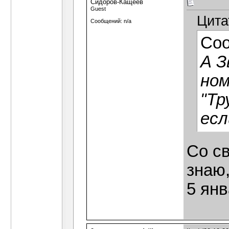
Сидоров-Кащеев
Guest
Цита
Сообщений: n/a
Со
А З
ном
"Тр
есл
Со св
знаю,
5 янв