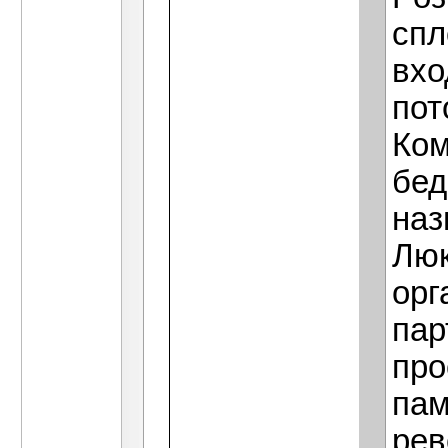
спл
вхо
пот
Ком
бед
наз
Люк
орг
пар
про
пам
рев