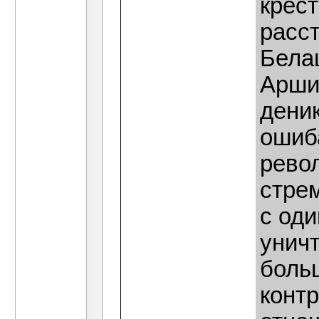
крест
расс
Белаш
Арши
деник
ошиба
рево
стрем
с од
унич
боль
конт