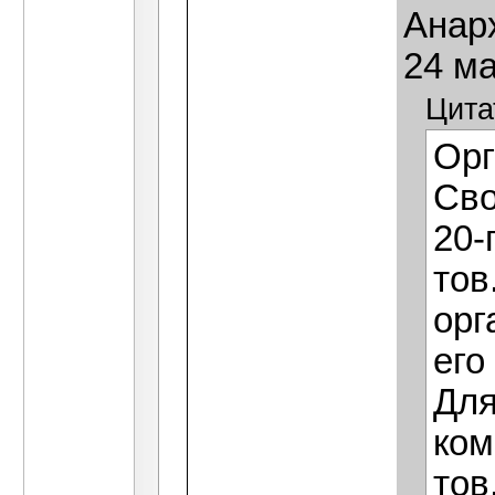
Анарх
24 ма
Цита
Орг
Сво
20-
тов
орг
его
Для
ком
тов