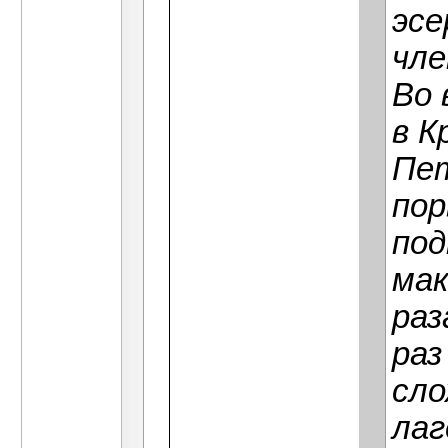
эсе
чле
Во 
в К
Пет
пор
под
мак
раз
раз
сло
лаг