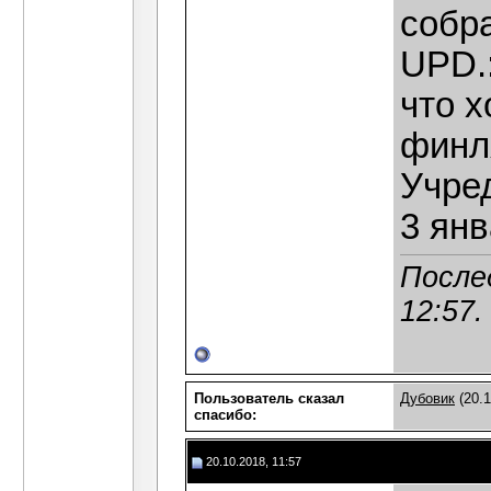
собр
UPD.:
что х
финл
Учре
3 янв
Послед
12:57
.
Пользователь сказал
Дубовик
(20.1
cпасибо:
20.10.2018, 11:57