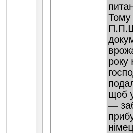
пита
Тому
П.П.Ш
докум
врожа
року 
госпо
подал
щоб у
— заб
прибу
німец