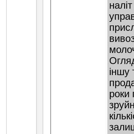
наліт
управ
присл
вивоз
моло
Огляд
іншу 
прода
роки 
зруйн
кільк
зали