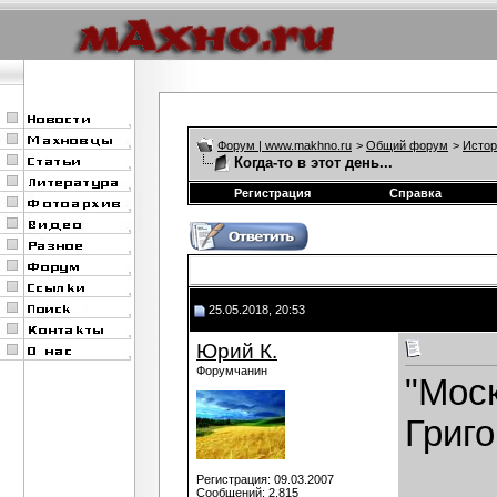
Форум | www.makhno.ru
>
Общий форум
>
Истор
Когда-то в этот день...
Регистрация
Справка
25.05.2018, 20:53
Юрий К.
Форумчанин
"Моск
Григ
Регистрация: 09.03.2007
Сообщений: 2,815