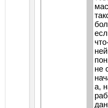
мас
так
бол
есл
что
ней
пон
не 
нач
а, 
раб
дан