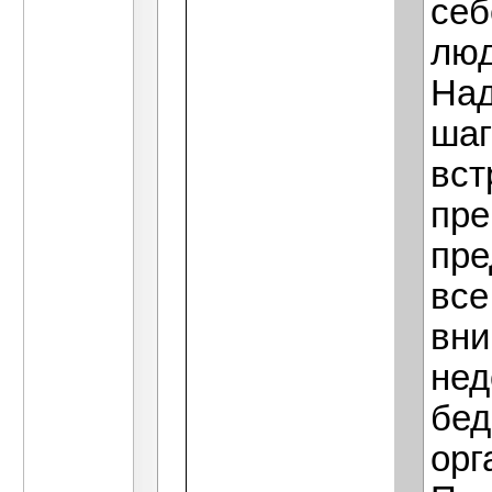
себ
люд
Над
шаг
вст
пре
пре
все
вни
нед
бед
орг