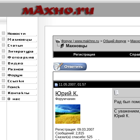
Форум | www.makhno.ru
>
Общий форум
>
Махно
Махновцы
Регистрация
Спра
11.05.2007, 01:57
Юрий К.
Форумчанин
Рад был помо
___________
С уважением
Юрий К.
Регистрация: 09.03.2007
Сообщений: 2,815
Сказал(а) спасибо: 525