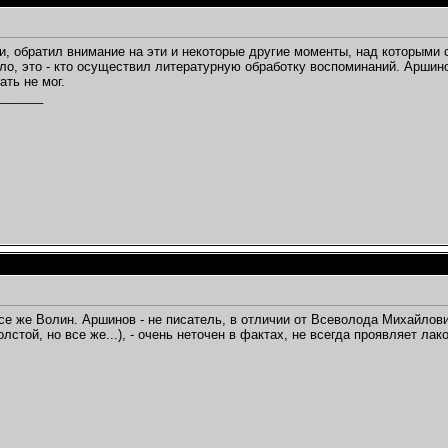
ти, обратил внимание на эти и некоторые другие моменты, над которыми 
ло, это - кто осуществил литературную обработку воспоминаний. Аршин
ать не мог.
_______
,
се же Волин. Аршинов - не писатель, в отличии от Всеволода Михайлович
лстой, но все же...), - очень неточен в фактах, не всегда проявляет лак