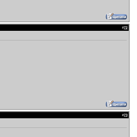
#
72
#
73