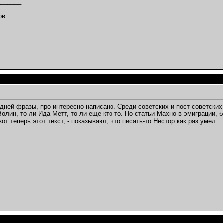
_______
,
ов
дней фразы, про интересно написано. Среди советских и пост-советских
 Волин, то ли Ида Метт, то ли еще кто-то. Но статьи Махно в эмиграции, 
вот теперь этот текст, - показывают, что писать-то Нестор как раз умел.