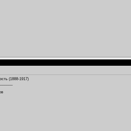
сть (1888-1917)
_______
,
ов