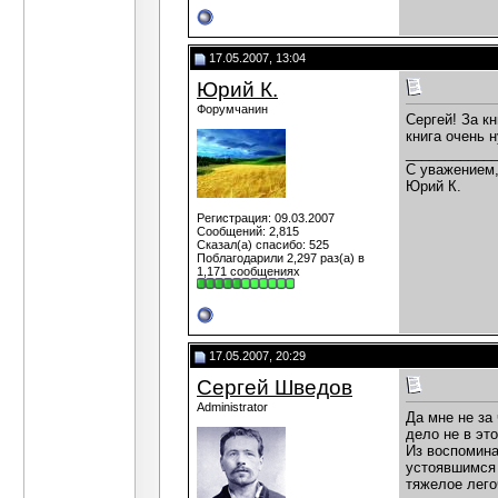
17.05.2007, 13:04
Юрий К.
Форумчанин
Сергей! За к
книга очень 
___________
С уважением
Юрий К.
Регистрация: 09.03.2007
Сообщений: 2,815
Сказал(а) спасибо: 525
Поблагодарили 2,297 раз(а) в
1,171 сообщениях
17.05.2007, 20:29
Сергей Шведов
Administrator
Да мне не за
дело не в эт
Из воспомина
устоявшимся 
тяжелое лего