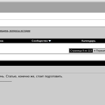
вщина, вопросы истории
вка
Сообщество
Календарь
Страница 8 из 113
«
Первая
чь. Статью, конечно же, стоит подготовить.
________
,