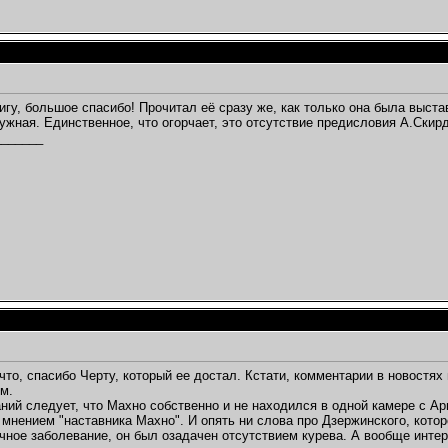
нигу, большое спасибо! Прочитал её сразу же, как только она была выст
нужная. Единственное, что огорчает, это отсутствие предисловия А.Скир
_______
,
 что, спасибо Черту, который ее достал. Кстати, комментарии в новостя
ом.
ний следует, что Махно собственно и не находился в одной камере с Ар
мнением "наставника Махно". И опять ни слова про Дзержинского, которо
чное заболевание, он был озадачен отсутствием курева. А вообще интер