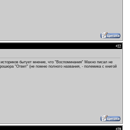
#
77
 историков бытует мнение, что "Воспоминания" Махно писал не
брошюра "Ответ" (не помню полного названия, - полемика с книгой
#
78