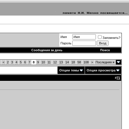
Имя
Запомнить?
Пароль
Сообщения за день
Поиск
<
2
3
4
5
6
7
8
9
10
11
12
13
14
18
58
108
>
Последняя
»
Опции темы
Опции просмотра
#
71