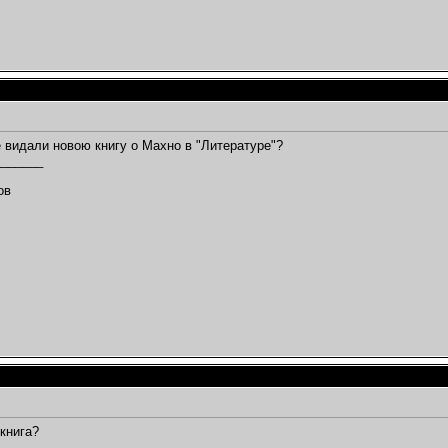
 видали новою книгу о Махно в "Литературе"?
_______
,
ов
 книга?