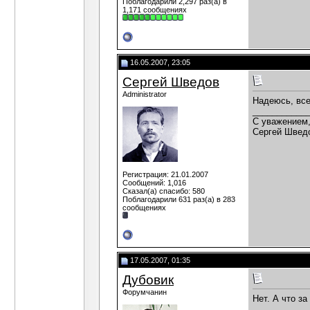
Поблагодарили 2,297 раз(а) в
1,171 сообщениях
16.05.2007, 23:05
Сергей Шведов
Administrator
Надеюсь, все
___________
C уважением
Сергей Швед
Регистрация: 21.01.2007
Сообщений: 1,016
Сказал(а) спасибо: 580
Поблагодарили 631 раз(а) в 283
сообщениях
17.05.2007, 01:35
Дубовик
Форумчанин
Нет. А что за