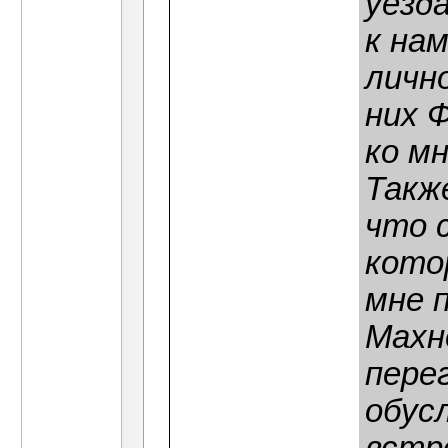
уезда
к на
личн
них 
ко м
Такж
что 
кото
мне 
Махн
пере
обус