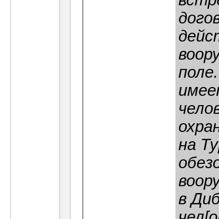
встр
дого
дейс
воор
поле.
имее
челов
охра
на Ту
обезо
воор
в Ди
чел[о