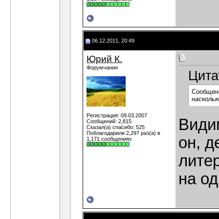
06.12.2011, 20:49
Юрий К.
Форумчанин
Цита
Сообщен
наскольк
Регистрация: 09.03.2007
Видим
Сообщений: 2,815
Сказал(а) спасибо: 525
Поблагодарили 2,297 раз(а) в
он, д
1,171 сообщениях
литер
на од