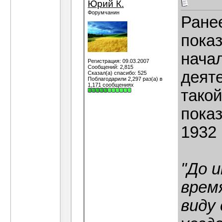
Юрий К.
Форумчанин
Ране
показ
нача
Регистрация: 09.03.2007
Сообщений: 2,815
деят
Сказал(а) спасибо: 525
Поблагодарили 2,297 раз(а) в
1,171 сообщениях
тако
пока
1932 г
"До и
время
виду