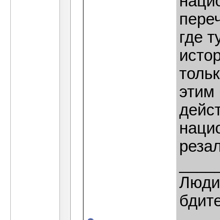
наци
переч
где т
исто
толь
этим 
дейс
наци
реза
____
Люди,
бдит