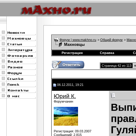
Форум | www.makhno.ru
>
Общий форум
>
Махно
Махновцы
Регистрация
Справка
С
Страница 42 из 113
«
06.12.2011, 19:21
Юрий К.
Форумчанин
Выпи
прав
Гуляй
Регистрация: 09.03.2007
Сообщений: 2,815