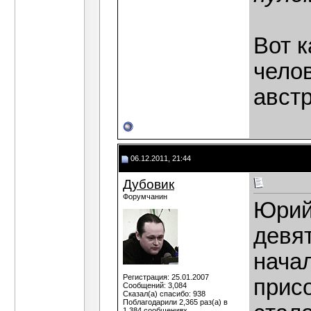
Вот к
челов
авст
06.12.2011, 21:44
Дубовик
Форумчанин
Юрий,
девя
начал
Регистрация: 25.01.2007
присо
Сообщений: 3,084
Сказал(а) спасибо: 938
Поблагодарили 2,365 раз(а) в
1,384 сообщениях