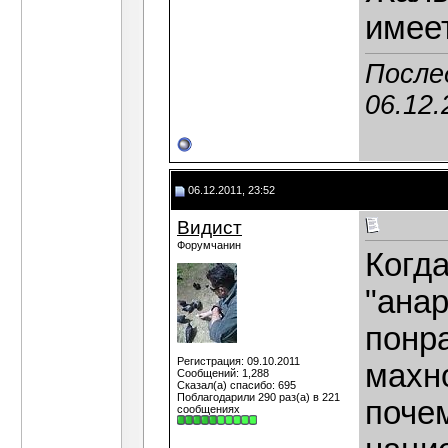
имее
После
06.12.
06.12.2011, 23:52
Видист
Форумчанин
Когд
"анар
понр
Регистрация: 09.10.2011
махн
Сообщений: 1,288
Сказал(а) спасибо: 695
Поблагодарили 290 раз(а) в 221
поче
сообщениях