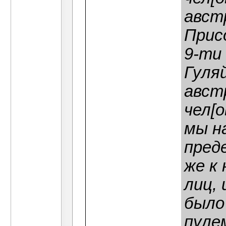
авст
Прис
9-ти
Гуля
авст
чел[
мы н
пред
же к
лиц, 
было 
пуле