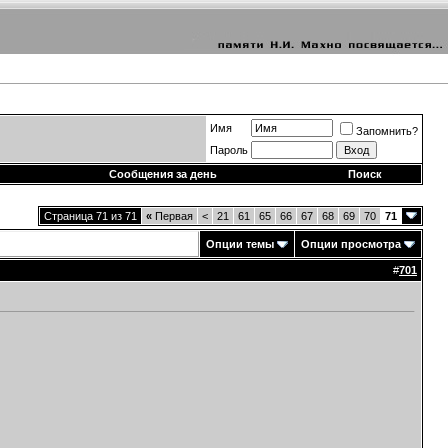
Имя
Запомнить?
Пароль
Сообщения за день
Поиск
Страница 71 из 71
«
Первая
<
21
61
65
66
67
68
69
70
71
Опции темы
Опции просмотра
#
701