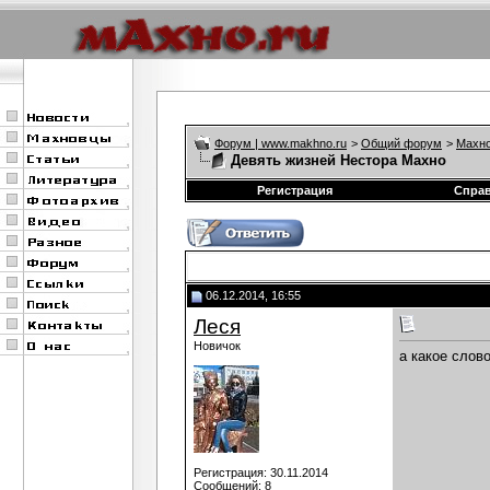
Форум | www.makhno.ru
>
Общий форум
>
Махно
Девять жизней Нестора Махно
Регистрация
Спра
06.12.2014, 16:55
Леся
Новичок
а какое слов
Регистрация: 30.11.2014
Сообщений: 8