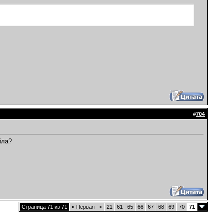
#
704
йла?
Страница 71 из 71
«
Первая
<
21
61
65
66
67
68
69
70
71