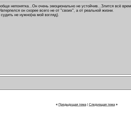
обще непонятка...Он очень эмоционально не устойчив...Злится всё время,
атерпелся он скорее всего не от "своих", а от реальной жизни.
 судить не нужно(на мой взгляд).
«
Предыдущая тема
|
Следующая тема
»