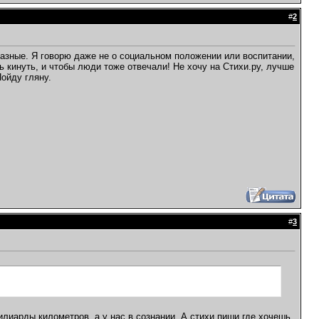
#
2
разные. Я говорю даже не о социальном положении или воспитании,
ть кинуть, и чтобы люди тоже отвечали! Не хочу на Стихи.ру, лучше
ойду гляну.
#
3
илиарды километров, а у нас в сознании. А стихи пиши где хочешь,