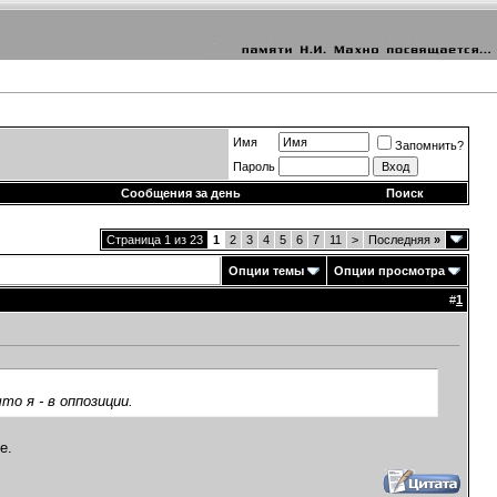
Имя
Запомнить?
Пароль
Сообщения за день
Поиск
Страница 1 из 23
1
2
3
4
5
6
7
11
>
Последняя
»
Опции темы
Опции просмотра
#
1
то я - в оппозиции.
е.