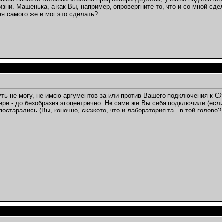
изни. Машенька, а как Вы, например, опровергните то, что и со мной сде
ня самого же и мог это сделать?
уть не могу, не имею аргументов за или против Вашего подключения к СЖ 
ре - до безобразия эгоцентрично. Не сами же Вы себя подключили (если э
остарались.(Вы, конечно, скажете, что и лаборатория та - в той голове?