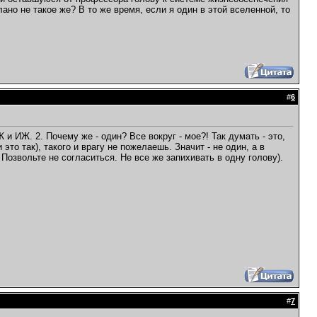
лано не такое же? В то же время, если я один в этой вселенной, то
#
6
и ИЖ. 2. Почему же - один? Все вокруг - мое?! Так думать - это,
то так), такого и врагу не пожелаешь. Значит - не один, а в
 Позвольте не согласиться. Не все же запихивать в одну голову).
#
7