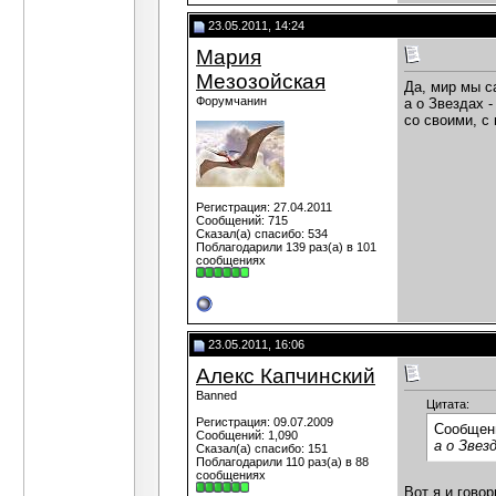
23.05.2011, 14:24
Мария
Мезозойская
Да, мир мы с
Форумчанин
а о Звездах 
со своими, с
Регистрация: 27.04.2011
Сообщений: 715
Сказал(а) спасибо: 534
Поблагодарили 139 раз(а) в 101
сообщениях
23.05.2011, 16:06
Алекс Капчинский
Banned
Цитата:
Регистрация: 09.07.2009
Сообщен
Сообщений: 1,090
а о Звез
Сказал(а) спасибо: 151
Поблагодарили 110 раз(а) в 88
сообщениях
Вот я и гово