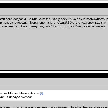
ами себе создаем, но мне кажется, что у всех изначально возможности 
- в первую очередь. Правильно - знать, Судьба! Хочу стихи свои куда-ни
 махновцами! Может, тему создать? Как смотрите? Или уже есть такая? П
ие от
Мария Мезозойская
дах - в первую очередь
рю о них, их то в первую очередь мы и создаем. Альфа Центавра не за м