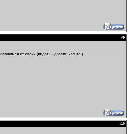
#
9
певшимся от своих (видать - довели чем-то!)
#
10