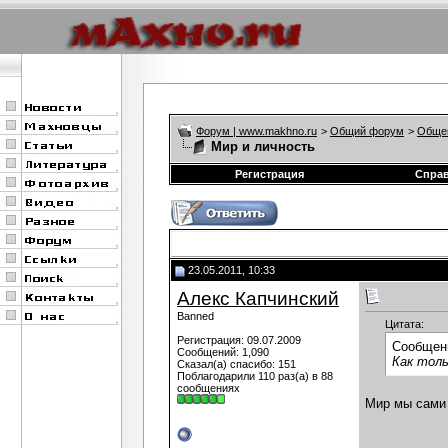
Форум | www.makhno.ru
>
Общий форум
>
Обще
Мир и личность
Регистрация
Спра
23.05.2011, 10:33
Алекс Капчинский
Banned
Цитата:
Регистрация: 09.07.2009
Сообщен
Сообщений: 1,090
Как толь
Сказал(а) спасибо: 151
Поблагодарили 110 раз(а) в 88
сообщениях
Мир мы сами 