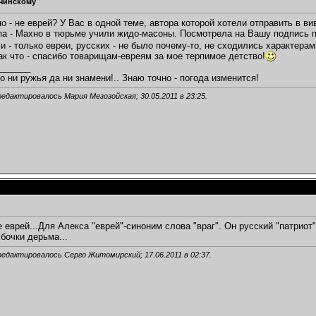
чинскому
 - не еврей? У Вас в одной теме, автора которой хотели отправить в вив
па - Махно в тюрьме учили жидо-масоны. Посмотрела на Вашу подпись 
 - только евреи, русских - не было почему-то, не сходились характерами
ак что - спасибо товарищам-евреям за мое терпимое детство!
_______
о ни ружья да ни знамени!.. Знаю точно - погода изменится!
редактировалось Мария Мезозойская; 30.05.2011 в
23:25
.
е еврей...Для Алекса "еврей"-синоним слова "враг". Он русский "патриот
 бочки дерьма...
редактировалось Серго Житомирский; 17.06.2011 в
02:37
.