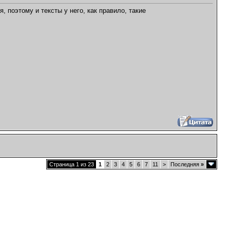
 поэтому и тексты у него, как правило, такие
Страница 1 из 23
1
2
3
4
5
6
7
11
>
Последняя
»