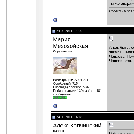
ты же анархис
Последний раз 
24.05.2011, 14:09
Мария
Мезозойская
А как быть, 
Форумчанин
значит - ниче
Чапаева. Пом
Чапаев ведь 
Регистрация: 27.04.2011
Сообщений: 715
Сказал(а) спасибо: 534
Поблагодарили 139 раз(а) в 101
сообщениях
24.05.2011, 16:18
Алекс Капчинский
Banned
В фантастиче