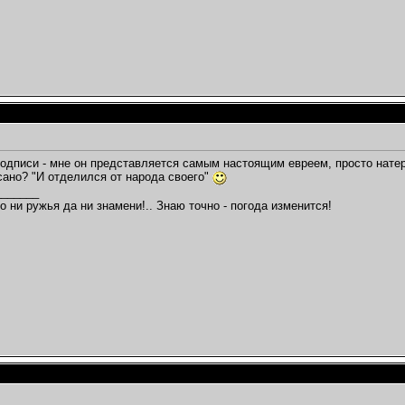
подписи - мне он представляется самым настоящим евреем, просто натер
сано? "И отделился от народа своего"
_______
о ни ружья да ни знамени!.. Знаю точно - погода изменится!