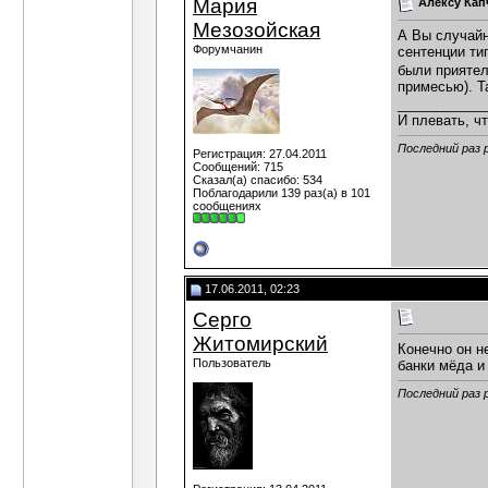
Мария
Алексу Кап
Мезозойская
А Вы случайно
Форумчанин
сентенции ти
были приятели
примесью). Т
___________
И плевать, чт
Последний раз 
Регистрация: 27.04.2011
Сообщений: 715
Сказал(а) спасибо: 534
Поблагодарили 139 раз(а) в 101
сообщениях
17.06.2011, 02:23
Серго
Житомирский
Конечно он н
Пользователь
банки мёда и
Последний раз 