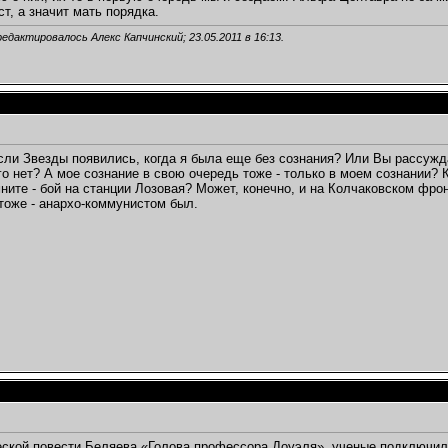
т, а значит мать порядка.
редактировалось Алекс Капчинский; 23.05.2011 в
16:13
.
если Звезды появились, когда я была еще без сознания? Или Вы рассуждае
го нет? А мое сознание в свою очередь тоже - только в моем сознании? К
ните - бой на станции Лозовая? Может, конечно, и на Колчаковском фронт
тоже - анархо-коммунистом был.
ской повести Беляева «Голова профессора Доуэля», ученые подключил