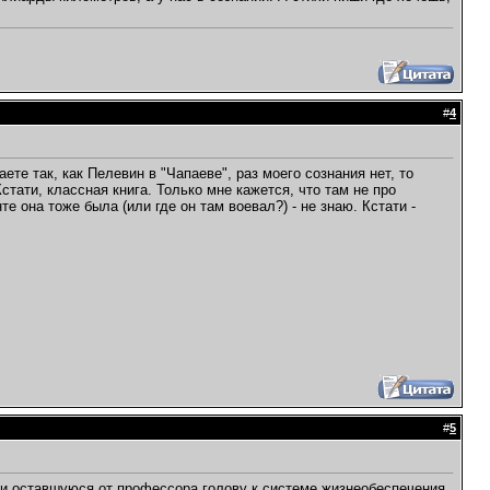
#
4
те так, как Пелевин в "Чапаеве", раз моего сознания нет, то
стати, классная книга. Только мне кажется, что там не про
е она тоже была (или где он там воевал?) - не знаю. Кстати -
#
5
и оставшуюся от профессора голову к системе жизнеобеспечения