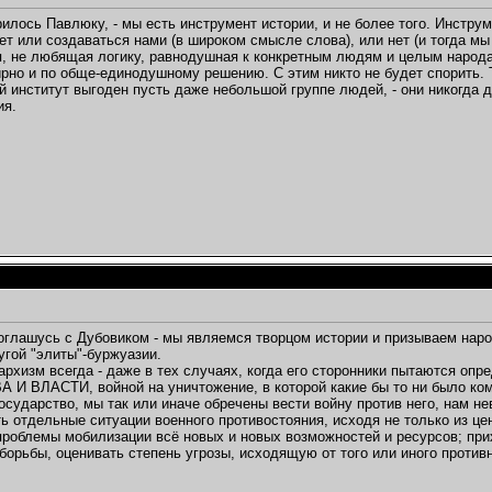
рилось Павлюку, - мы есть инструмент истории, и не более того. Инстр
т или создаваться нами (в широком смысле слова), или нет (и тогда мы 
, не любящая логику, равнодушная к конкретным людям и целым народа
рно и по обще-единодушному решению. С этим никто не будет спорить. То
 институт выгоден пусть даже небольшой группе людей, - они никогда д
ия.
оглашусь с Дубовиком - мы являемся творцом истории и призываем народ
угой "элиты"-буржуазии.
архизм всегда - даже в тех случаях, когда его сторонники пытаются о
И ВЛАСТИ, войной на уничтожение, в которой какие бы то ни было ком
осударство, мы так или иначе обречены вести войну против него, нам 
ь отдельные ситуации военного противостояния, исходя не только из це
проблемы мобилизации всё новых и новых возможностей и ресурсов; п
борьбы, оценивать степень угрозы, исходящую от того или иного против