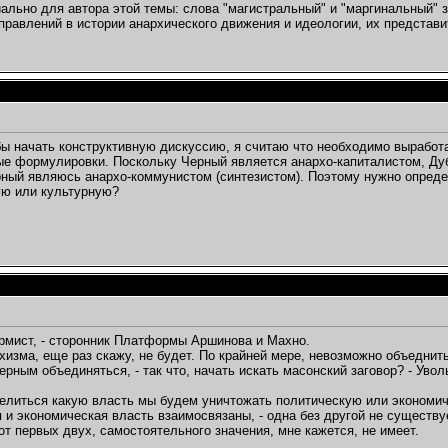
иально для автора этой темы: слова "магистральный" и "маргинальный" 
7.07.2008,
21:01
правлений в истории анархического движения и идеологии, их представител
.2008,
20:16
8,
22:54
008,
00:30
29.07.2008,
20:42
...
30.07.2008,
01:37
бы начать конструктивную дискуссию, я считаю что необходимо выработат
8,
19:20
е формулировки. Поскольку Черный является анархо-капиталистом, Дуб
ерный являюсь анархо-коммунистом (синтезистом). Поэтому нужно опред
.2008,
01:33
ую или культурную?
,
19:54
:53
екаю...
31.07.2008,
23:56
а...
01.08.2008,
12:50
.08.2008,
23:44
ый и...
02.08.2008,
01:53
2.08.2008,
16:19
рмист, - сторонник Платформы Аршинова и Махно.
08.2008,
09:06
хизма, еще раз скажу, не будет. По крайней мере, невозможно объеднит
..
03.08.2008,
14:25
рным объединяться, - так что, начать искать масонский заговор? - Уволь
...
03.08.2008,
19:03
елиться какую власть мы будем уничтожать политическую или экономи
 и экономическая власть взаимосвязаны, - одна без другой не существу
от первых двух, самостоятельного значения, мне кажется, не имеет.