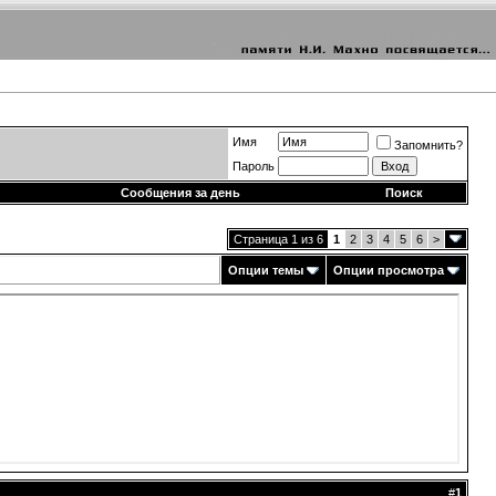
Имя
Запомнить?
Пароль
Сообщения за день
Поиск
Страница 1 из 6
1
2
3
4
5
6
>
Опции темы
Опции просмотра
#
1