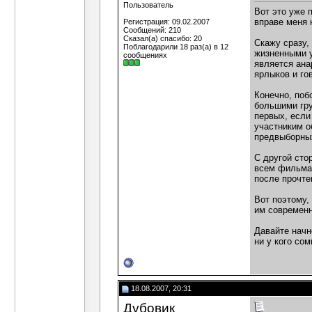
Пользователь
Вот это уже 
вправе меня 
Регистрация: 09.02.2007
Сообщений: 210
Сказал(а) спасибо: 20
Скажу сразу,
Поблагодарили 18 раз(а) в 12
жизненными у
сообщениях
является ана
ярлыков и гов
Конечно, поб
большими гру
первых, если
участниким о
предвыборных
С другой сто
всем фильма.
после прочте
Вот поэтому,
им современн
Давайте начн
ни у кого со
18.08.2007, 20:31
Дубовик