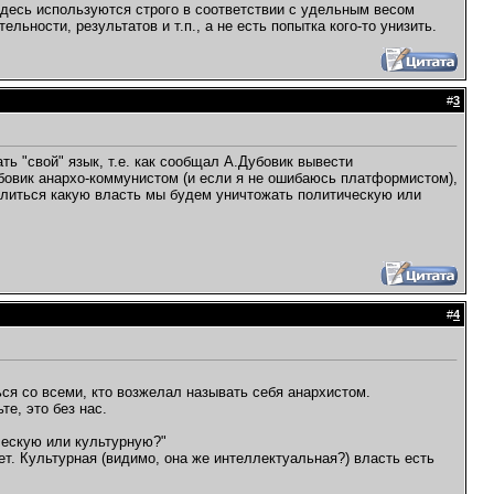
здесь используются строго в соответствии с удельным весом
ьности, результатов и т.п., а не есть попытка кого-то унизить.
#
3
ь "свой" язык, т.е. как сообщал А.Дубовик вывести
овик анархо-коммунистом (и если я не ошибаюсь платформистом),
елиться какую власть мы будем уничтожать политическую или
#
4
ься со всеми, кто возжелал называть себя анархистом.
те, это без нас.
ческую или культурную?"
ет. Культурная (видимо, она же интеллектуальная?) власть есть