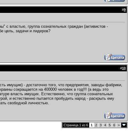
#
9
ы" с властью, группа сознательных граждан (активистов -
е цель, задачи и лидеров?
#
10
ть имущие) - достаточно того, что предприятия, заводы фабрики,
аины сокращается на 400000 человек в год!!! (а ведь это
татуре власть имущих. Естественно, что группа сознательных
турой, и естественно пытается пробудить народ - раскрыть ему
тать свободной личностью.
Страница 1 из 6
1
2
3
4
5
6
>