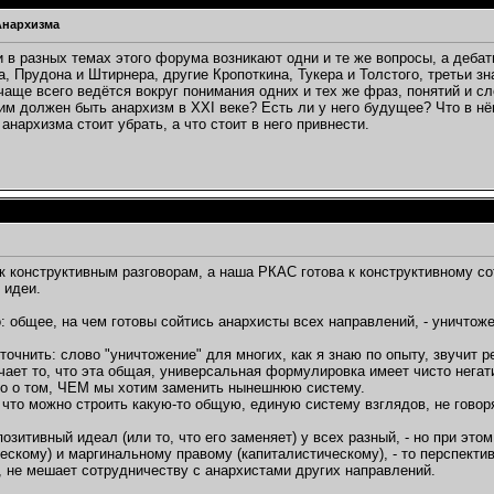
..
20.08.2007,
14:45
Анархизма
2007,
23:59
8.2007,
19:46
 в разных темах этого форума возникают одни и те же вопросы, а дебат
а, Прудона и Штирнера, другие Кропоткина, Тукера и Толстого, третьи 
33
чаще всего ведётся вокруг понимания одних и тех же фраз, понятий и сл
007,
15:26
ким должен быть анархизм в XXI веке? Есть ли у него будущее? Что в нё
9.2007,
01:19
анархизма стоит убрать, а что стоит в него привнести.
9.2007,
10:42
2007,
15:27
2007,
16:24
22
10.09.2007,
19:03
2007,
19:36
 к конструктивным разговорам, а наша РКАС готова к конструктивному 
:17
 идеи.
2007,
19:38
9:43
: общее, на чем готовы сойтись анархисты всех направлений, - уничтож
09.2007,
20:21
точнить: слово "уничтожение" для многих, как я знаю по опыту, звучит р
..
11.09.2007,
00:04
ает то, что эта общая, универсальная формулировка имеет чисто негат
007,
00:07
го о том, ЧЕМ мы хотим заменить нынешнюю систему.
что можно строить какую-то общую, единую систему взглядов, не говор
09
7,
01:36
позитивный идеал (или то, что его заменяет) у всех разный, - но при эт
2007,
11:37
ескому) и маргинальному правому (капиталистическому), - то перспектив
, не мешает сотрудничеству с анархистами других направлений.
2007,
15:25
008,
20:53