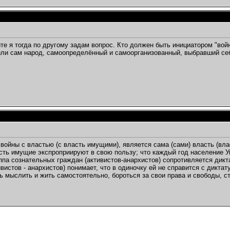
те я тогда по другому задам вопрос. Кто должен быть инициатором "войн
или сам народ, самоопределённый и самоорганизованный, выбравший себ
войны с властью (с власть имущими), является сама (сами) власть (влас
сть имущие экспроприируют в свою пользу; что каждый год население Укр
уппа сознательных граждан (активистов-анархистов) сопротивляется дик
ивистов - анархистов) понимает, что в одиночку ей не справится с дикта
ть мыслить и жить самостоятельно, бороться за свои права и свободы, с