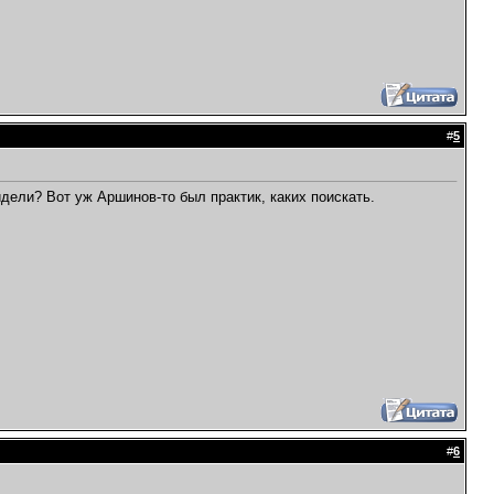
#
5
дели? Вот уж Аршинов-то был практик, каких поискать.
#
6