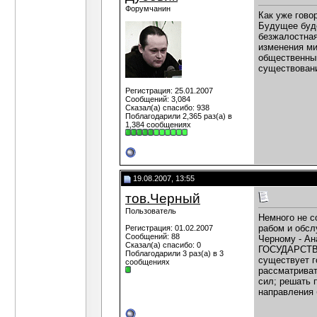
Форумчанин
Как уже гово
Будущее буде
безжалостная
изменения ми
общественный
существован
Регистрация: 25.01.2007
Сообщений: 3,084
Сказал(а) спасибо: 938
Поблагодарили 2,365 раз(а) в
1,384 сообщениях
19.08.2007, 13:55
тов.Черный
Пользователь
Немного не с
рабом и обсл
Регистрация: 01.02.2007
Сообщений: 88
Черному - Ан
Сказал(а) спасибо: 0
ГОСУДАРСТВА 
Поблагодарили 3 раз(а) в 3
существует г
сообщениях
рассматриват
сил; решать 
направления 