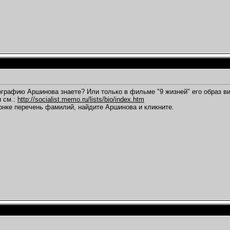
ографию Аршинова знаете? Или только в фильме "9 жизней" его образ ви
 см.:
http://socialist.memo.ru/lists/bio/index.htm
лонке перечень фамилий, найдите Аршинова и кликните.