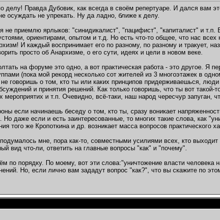
по делу! Правда Дубовик, как всегда в своём репертуаре. И дался вам э
не осуждать не упрекать. Ну да ладно, ближе к делу.
 я не приемлю ярлыков: "синидикалист", "пацифист", "капиталист" и т.п
стоями, ориентирами, опытом и т.д. Но есть что-то общее, что нас всех
рхизм! И каждый воспринимает его по разному, по разному и тракует, наз
орить просто об Анархизме, о его сути, идеях и цели в новом веке.
олтать на форуме это одно, а вот практическая работа - это другое. Я 
ппами (пока мой рекорд несколько сот жителей из 3 многоэтажек в одно
 не говоришь о том, кто ты или каких принципов придерживаешься, люд
бсуждений и принятия решений. Как только говоришь, что ты вот такой-то
 мероприятих и т.п. Очевидно, всё-таки, наш народ чересчур запуган, ч
роны если начинаешь беседу о том, кто ты, сразу воникает напряженност
 Но даже если и есть заинтересованные, то многих такие слова, как "уни
ния того же Кропоткина и др. возникает масса вопросов практического ха
 подумалось мне, пора как-то, совместными усилиями всех, кто выходит
ый вид что-ли, ответить на главные вопросы "как" и "почему".
ём по порядку. По моему, вот эти слова:"уничтожение власти человека 
мнений. Но, если лично вам зададут вопрос "как?", что вы скажите по эт