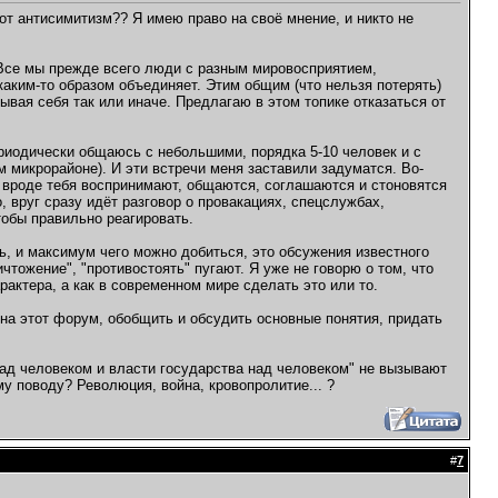
тот антисимитизм?? Я имею право на своё мнение, и никто не
. Все мы прежде всего люди с разным мировосприятием,
 каким-то образом объединяет. Этим общим (что нельзя потерять)
ывая себя так или иначе. Предлагаю в этом топике отказаться от
периодически общаюсь с небольшими, порядка 5-10 человек и с
м микрорайоне). И эти встречи меня заставили задуматся. Во-
и вроде тебя воспринимают, общаются, соглашаются и стоновятся
, вруг сразу идёт разговор о провакациях, спецслужбах,
тобы правильно реагировать.
ь, и максимум чего можно добиться, это обсужения известного
чтожение", "противостоять" пугают. Я уже не говорю о том, что
рактера, а как в современном мире сделать это или то.
 на этот форум, обобщить и обсудить основные понятия, придать
над человеком и власти государства над человеком" не вызывают
ому поводу? Революция, война, кровопролитие... ?
#
7