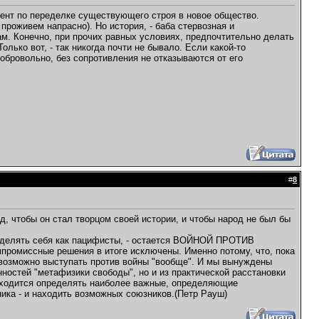
умент по переделке существующего строя в новое общество.
проживем напрасно). Но история, - баба стервозная и
м. Конечно, при прочих равных условиях, предпочтительно делать
лько вот, - так никогда почти не бывало. Если какой-то
обровольно, без сопротивления не отказываются от его
#
8
, чтобы он стал творцом своей истории, и чтобы народ не был бы
пределять себя как пацифисты, - остается ВОЙНОЙ ПРОТИВ
промиссные решения в итоге исключены. Именно потому, что, пока
невозможно выступать против войны "вообще". И мы вынуждены
нностей "метафизики свободы", но и из практической расстановки
риходится определять наиболее важные, определяющие
ника - и находить возможных союзников.(Петр Рауш)