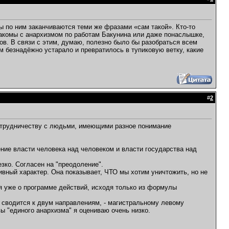
ы по ним заканчиваются теми же фразами «сам такой». Кто-то
знакомы с анархизмом по работам Бакунина или даже понаслышке,
ов. В связи с этим, думаю, полезно было бы разобраться всем
м безнадёжно устарало и превратилось в тупиковую ветку, какие
#
2
сотрудничеству с людьми, имеющими разное понимание
ение власти человека над человеком и власти государства над
езко. Согласен на "преодоление".
ивный характер. Она показывает, ЧТО мы хотим уничтожить, но не
я уже о программе действий, исходя только из формулы
ом сводится к двум направлениям, - магистральному левому
ы "единого анархизма" я оцениваю очень низко.