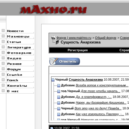
Форум | www.makhno.ru
>
Общий форум
>
Совре
Сущность Анархизма
Регистрация
Спра
Черный
Сущность Анархизма
10.08.2007,
21:59
Дубовик
Всегда готов к конструктивным...
тов.Черный
Для того чтобы начать...
17.08
Дубовик
Да, я платформист, -...
18.08.2007
Дубовик
Нарек, вы биографию Аршинова...
1
Черный
Вот это уже по делу! Правда...
18.0
Дубовик
Как уже говорилось Павлюку, -...
18
тов.Черный
Немного не соглашусь с...
19.08
Черный
Хрошо, давайте я тогда по...
19.08.
10.08.2007, 21:59