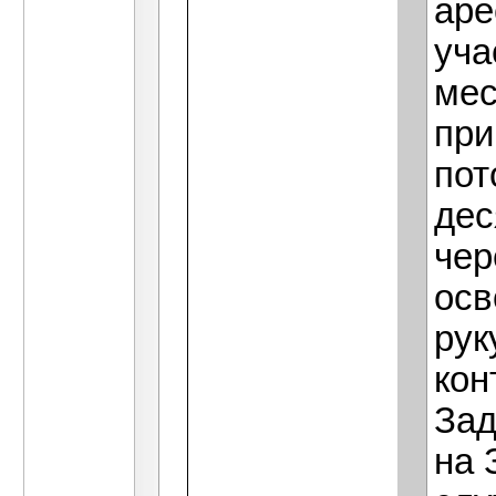
аре
уча
мес
при
пот
дес
чер
осв
рук
кон
Зад
на 