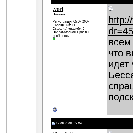
wert
Новичок
http:
Регистрация: 05.07.2007
Сообщений: 11
dr=4
Сказал(а) спасибо: 0
Поблагодарили 1 раз в 1
сообщении
всем 
что в
идет
Бесса
спраш
подс
17.06.2008, 02:09