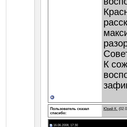
восп
Красн
расс
макси
разо
Сове
К сож
воспо
зафи
Пользователь сказал
Юрий К.
(02.0
cпасибо:
16.06.2008, 17:30