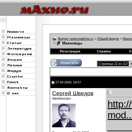
Форум | www.makhno.ru
>
Общий форум
>
Махно
Махновцы
Регистрация
Справка
С
Страница 22 из 113
«
27.04.2008, 18:57
Сергей Шведов
Administrator
http:
mod..
____