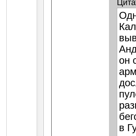
Цита
Одн
Кал
выв
Анд
он 
арм
дос
пул
раз
бег
в Г