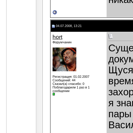
04.07.2008, 13:21
hort
Форумчанин
Суще
доку
Щуся
Регистрация: 01.02.2007
время
Сообщений: 44
Сказал(а) спасибо: 0
Поблагодарили 1 раз в 1
захо
сообщении
я зна
пары
Васил