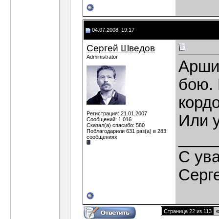
04.07.2008, 19:17
Сергей Шведов
Administrator
Аршин
бою. 
кордо
Регистрация: 21.01.2007
Или 
Сообщений: 1,016
Сказал(а) спасибо: 580
Поблагодарили 631 раз(а) в 283
____
сообщениях
C ув
Серг
Страница 22 из 113
«