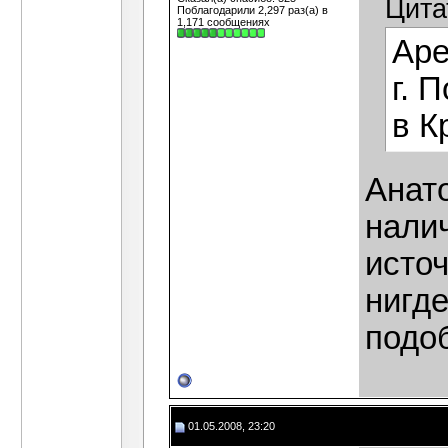
Цита
Поблагодарили 2,297 раз(а) в
1,171 сообщениях
Аре
г. 
в К
Анато
нали
исто
нигде
подо
01.05.2008, 23:20