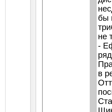
нес
бы 
три
не 
- Е
ряд
Пра
в р
Отт
пос
Ста
Щик