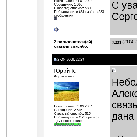
Регистрация: 21.01.2007
C ув
Сообщений: 1,016
Сказал(а) спасибо: 580
Поблагодарили 631 раз(а) в 283
Серг
сообщениях
2 пользователя(ей)
giorgi
(29.04.2
сказали cпасибо:
27.04.2008, 22:29
Юрий К.
Форумчанин
Небо
Алек
связь
Регистрация: 09.03.2007
Сообщений: 2,815
дана
Сказал(а) спасибо: 525
Поблагодарили 2,297 раз(а) в
1,171 сообщениях