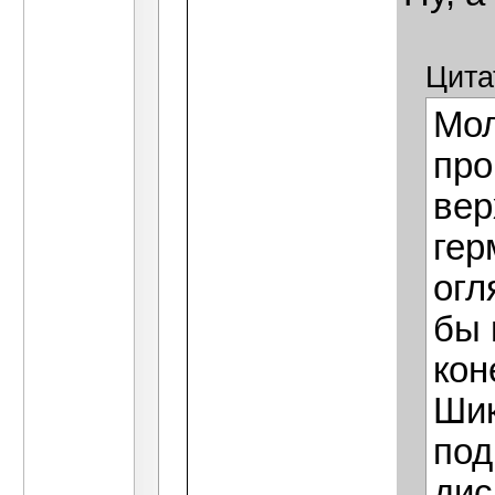
Цита
Мол
про
вер
гер
огл
бы 
кон
Шик
под
дис