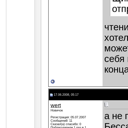
отп
чтен
хотел
може
себя 
конца
17.06.2008, 05:17
wert
Новичок
а не
Регистрация: 05.07.2007
Сообщений: 11
Бесс
Сказал(а) спасибо: 0
Поблагодарили 1 раз в 1