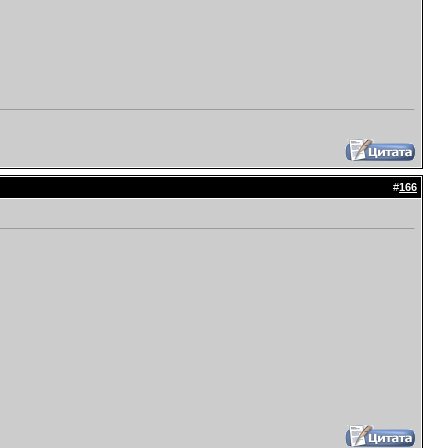
#
166