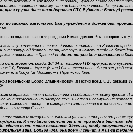
о было нечестно и, как после выяснилось, Буданов стоял во главе заг
ворил мне, вероятно, потому, что не был во мне уверен. Но просил пи
щицкая группа была ликвидирована ГПУ, Буданов и Белочуб расс
го,
по заданию известного Вам учреждения я должен был проехать
ть
»
.
тесь по заданию какого учреждения Белаш должен был совершить эту пое
а всю эту галиматью, я не мог дальше оставаться в Харькове среди э
 и литературной деятельности, которую я наметил себе на ближайшие
рьков и переехать в Краснодар.
Этот вопрос был согласован с Козе
й день моего отъезда, 1/II-34 г., славное ГПУ прекратило сущес
анов 1-й, Козлов и другие (8 чел.) были арестованы. Анархизм разбился
ашкент, а Корун (из Москвы) – в Нарымский Край»
.
акой
Козельский Борис Владимирович
известно всем. С 15 декабря 1
Р.
ними мещанские связи и иногда только поддакивал их возмущениям. В 
нее контрреволюционно настроенные, их слова и возмущения оставалис
л их развитию, проще – я смотрел на эти явления как на болезнь и не
 делал злоупотребления.
я я сам слишком омещанился, слишком увлекся в сторону от революци
осударства. И что было бы, если бы эти три года я был там, где
бы сделал очень много полезного. Здесь же, ввиду отсутствия с
ительная вина. Борьба шла, она идет и сейчас, а я из-за технич