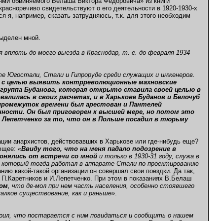
ми обвиняемого Белаша Виктора Федоровича» из книги
 красноречиво свидетельствуют о его деятельности в 1920-1930-х
ся я, например, сказать затрудняюсь, т.к. для этого необходим
выделен мной.
я вплоть до моего выезда в Краснодар, т. е. до февраля 1934
ате Югостали, Стали и Гипроруде среди служащих и инженеров.
ны с целью выявить контрреволюционные махновские
группа Буданова, которая открыто ставила своей целью в
алилась в своих расчетах, и в Харькове Буданов и Белочуб
 промежуток времени был арестован и Пантелей
нности. Он был приговорен к высшей мере, но потом это
н Лепетченко за то, что он в Польше посадил в тюрьму
ции анархистов, действовавших в Харькове или где-нибудь еще?
ующее:
«
Ввиду того, что на меня падало подозрение в
клонялись от встречи со мной
и только в 1930-31 году, служа в
 который тогда работал в аппарате Стали по проектированию
анию какой-такой организации он совершал свои поездки. Да так,
 П.Каретников и И.Лепетченко. При этом в показаниях В.Белаш
Пом
, что де-мол при нем часть населения, особенно стоявшего
жалкое существование, как и раньше»
.
рил, что постарается с ним повидаться и сообщить о нашем