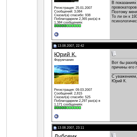
В показаниях
провокаторов
Регистрация: 25.01.2007
Сообщений: 3,084
Поэтому меня
Сказал(а) спасибо: 938
То ли он к 1
Поблагодарили 2,365 раз(а) в
психологичес
1,384 сообщениях
13.08.2007, 22:42
Юрий К.
Форумчанин
Вот бы разоб
причины его 
___________
С уважением
Юрий К.
Регистрация: 09.03.2007
Сообщений: 2,815
Сказал(а) спасибо: 525
Поблагодарили 2,297 раз(а) в
1,171 сообщениях
13.08.2007, 23:11
Дубовик