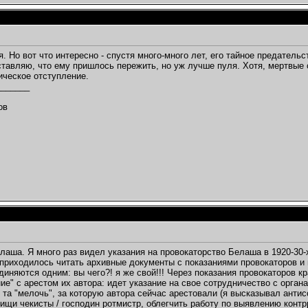
я. Но вот что интересно - спустя много-много лет, его тайное предател
тавляю, что ему пришлось пережить, но уж лучше пуля. Хотя, мертвые 
ическое отступление.
_______
,
ов
лаша. Я много раз видел указания на провокаторство Белаша в 1920-30-
приходилось читать архивные документы с показаниями провокаторов и ца
диняются одним: вы чего?! я же свой!!! Через показания провокаторов 
ие" с арестом их автора: идет указание на свое сотрудничество с орган
 та "мелочь", за которую автора сейчас арестовали (я высказывал антисо
рищи чекисты / господин ротмистр, облегчить работу по выявлению конт