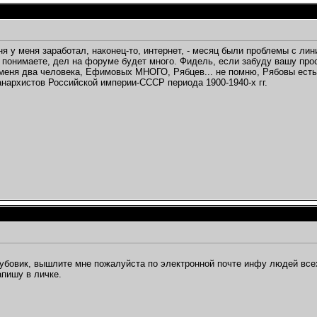
ня у меня заработал, наконец-то, интернет, - месяц были проблемы с лин
 понимаете, дел на форуме будет много. Фидель, если забуду вашу прос
меня два человека, Ефимовых МНОГО, Рябцев... не помню, Рябовы есть.
анархистов Российской империи-СССР периода 1900-1940-х гг.
бовик, вышлите мне пожалуйста по электронной почте инфу людей всех
пишу в личке.