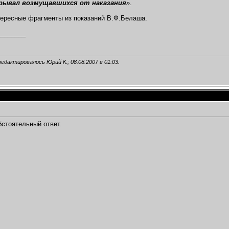
крывал возмущавшихся от наказания
»
.
тересные фрагменты из показаний В.Ф.Белаша.
________
,
редактировалось Юрий К.; 08.08.2007 в
01:03
.
бстоятельный ответ.