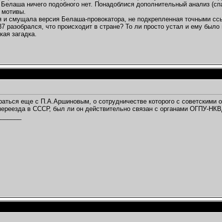
 Белаша ничего подобного нет. Понадоблися дополнительный анализ (с
 мотивы.
 и смущала версия Белаша-провокатора, не подкрепленная точными ссы
937 разобрался, что происходит в стране? То ли просто устал и ему было
кая загадка.
раться еще с П.А.Аршиновым, о сотрудничестве которого с советскими 
переезда в СССР, был ли он действительно связан с органами ОГПУ-НКВД
_______
,