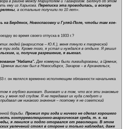
овора в районе между Мариуполем и Таганрогом. Белочуб об этом
сать ему из Харькова.
Переписка эта проводилась, и вскоре
треляны
, а остальные получили по 10 лет»
.
 на Бердянск, Новоспасовку и Гуляй-Поле, чтобы там кое-
здку во время своего отпуска в 1933 г.?
тих людей (анархистов – Ю.К.), меня тянуло к творческой
 три года. Кроме того, я устал и нуждался в отдыхе. Я решил
льским, и, получив разрешение, я выехал.
твование "Набата".
Две коммуны были ликвидированы, а Цемник,
. Цемник выслан был в Новосибирск, Захаров – в Архангельск,
933 г. он являлся временно исполняющим обязанности начальника
этом я глубоко виноват. Виноват и в том, что все эти знакомые
ь у меня под спудом. Я не передавал их куда следует и
 придавал им никакого значения – поэтому я не советский
онной борьбы.
Прожил три года и ничего не сделал хорошего
 есть контрреволюционно-анархическая среда, т. е. на
реды, я ленился и подло оторвался от революции. В этом
еских увлечений стоял в стороне и только наблюдал, даже