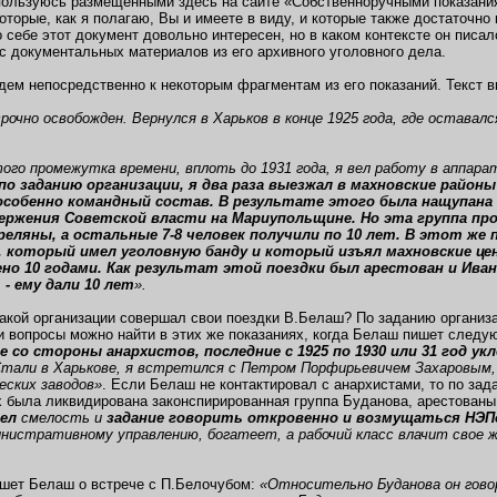
ользуюсь размещенными здесь на сайте «Собственноручными показания
которые, как я полагаю, Вы и имеете в виду, и которые также достаточно
о себе этот документ довольно интересен, но в каком контексте он писал
с документальных материалов из его архивного уголовного дела.
дем непосредственно к некоторым фрагментам из его показаний. Текст 
рочно освобожден. Вернулся в Харьков в конце 1925 года, где оставалс
ого промежутка времени, вплоть до 1931 года, я вел работу в аппар
по заданию организации, я два раза выезжал в махновские райо
особенно командный состав. В результате этого была нащупана 
вержения Советской власти на Мариупольщине. Но эта группа пров
еляны, а остальные 7-8 человек получили по 10 лет. В этот же
 который имел уголовную банду и который изъял махновские це
но 10 годами. Как результат этой поездки был арестован и Ива
 - ему дали 10 лет
».
акой организации совершал свои поездки В.Белаш? По заданию организа
и вопросы можно найти в этих же показаниях, когда Белаш пишет след
 со стороны анархистов, последние с 1925 по 1930 или 31 год у
Стали в Харькове, я встретился с Петром Порфирьевичем Захаровым,
еских заводов»
. Если Белаш не контактировал с анархистами, то по зад
х была ликвидирована законспирированная группа Буданова, арестованы
ел
смелость и
задание говорить откровенно и возмущаться НЭ
инистративному управлению, богатеет, а рабочий класс влачит свое 
пишет Белаш о встрече с П.Белочубом:
«Относительно Буданова он гово