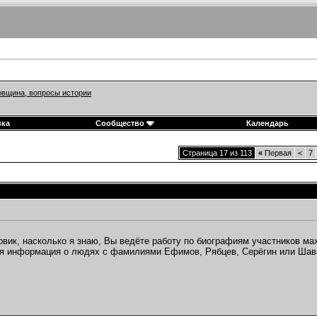
вщина, вопросы истории
вка
Сообщество
Календарь
Страница 17 из 113
«
Первая
<
7
вик, насколько я знаю, Вы ведёте работу по биографиям участников мах
я информация о людях с фамилиями Ефимов, Рябцев, Серёгин или Шавыр