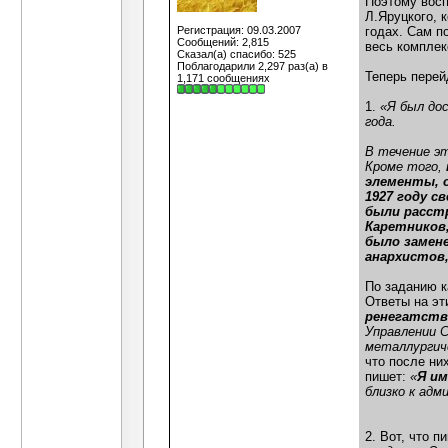
Поэтому восп
Л.Яруцкого, 
Регистрация: 09.03.2007
годах. Сам п
Сообщений: 2,815
весь комплек
Сказал(а) спасибо: 525
Поблагодарили 2,297 раз(а) в
Теперь перей
1,171 сообщениях
1.
«Я был дос
года.
В течение эт
Кроме того,
элементы, 
1927 году с
были расстр
Каретников,
было замене
анархистов,
По заданию к
Ответы на эт
ренегатстве
Управлении 
металлургич
что после ни
пишет:
«
Я им
близко к адм
2. Вот, что 