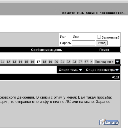
Имя
Запомнить?
Пароль
Сообщения за день
Поиск
11
12
13
14
15
16
17
18
19
20
21
22
23
27
67
>
Последняя
»
Опции темы
Опции просмотра
#
161
новского движения. В связи с этим у меняк Вам такая просьба:
ин, то отправке мне инфу о них по ЛС или на мыло. Заранее