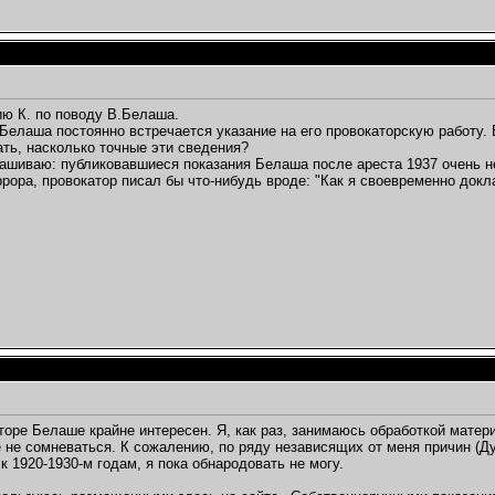
ю К. по поводу В.Белаша.
Белаша постоянно встречается указание на его провокаторскую работу.
ать, насколько точные эти сведения?
ашиваю: публиковавшиеся показания Белаша после ареста 1937 очень н
рора, провокатор писал бы что-нибудь вроде: "Как я своевременно докла
торе Белаше крайне интересен. Я, как раз, занимаюсь обработкой матер
не сомневаться. К сожалению, по ряду независящих от меня причин (Ду
к 1920-1930-м годам, я пока обнародовать не могу.