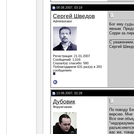
08.08.2007, 03:19
Сергей Шведов
Administrator
Бог ему судь
явным. Предс
Сорри за лир
___________
C уважением
Сергей Швед
Регистрация: 21.01.2007
Сообщений: 1,016
Сказал(а) спасибо: 580
Поблагодарили 631 раз(а) в 283
сообщениях
13.08.2007, 02:28
Дубовик
Форумчанин
По поводу Бе
версию. Мне 
Все они объе
"недоразумен
разъясняется
вас же, това