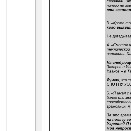
свидании. Эт
ничего не го
эта заговор
3.
«Кроме то
кого выяви
Не догадывае
4.
«Смотря н
технической
оставить Ха
На следующи
Захаров и Ив
Иванов – в Т
Думаю, кто т
СПО ГПУ УСС
5.
«Я имел с 
более или ме
способствова
гражданин, я
За это врем
на пользу г
Украине? Я 
моя непрост