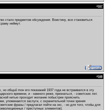
#
167
ьство стало предметом обсуждения. Воистину, все становиться
сраму неймут.
#
168
х, но
общий тон
его показаний 1937 года не встраивался в эту
рского времени, и - намного реже, признаться, - советских лет.
красной нитью проходит желание побыстрее прояснить
ами, упоминаются заслуги, с охранительной точки зрения
ветские фразы / предлагал пойти на экс, - но для того, чтобы для
рреволюционных / преступных элементов).