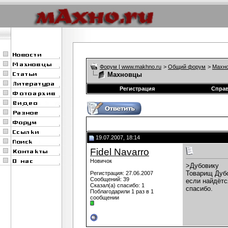
Форум | www.makhno.ru
>
Общий форум
>
Махно
Махновцы
Регистрация
Спра
19.07.2007, 18:14
Fidel Navarro
Новичок
>Дубовику
Товарищ Дубо
Регистрация: 27.06.2007
Сообщений: 39
если найдётс
Сказал(а) спасибо: 1
спасибо.
Поблагодарили 1 раз в 1
сообщении