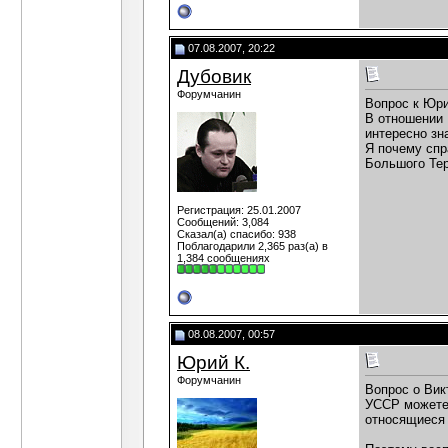
07.08.2007, 20:22
Дубовик
Форумчанин
Вопрос к Юри
В отношении 
интересно зн
Я почему спр
Большого Тер
Регистрация: 25.01.2007
Сообщений: 3,084
Сказал(а) спасибо: 938
Поблагодарили 2,365 раз(а) в
1,384 сообщениях
08.08.2007, 00:57
Юрий К.
Форумчанин
Вопрос о Вик
УССР можете 
относящиеся 