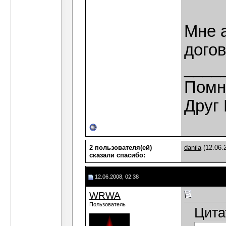
Мне а
дого
____
Помн
Друг 
2 пользователя(ей)
danila
(12.06.
сказали cпасибо:
12.06.2008, 02:38
WRWA
Пользователь
Цита