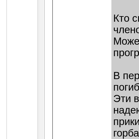
Кто с
члено
Может
прог
В пе
поги
Эти в
надею
прик
горба