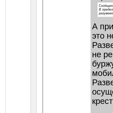
Сообщен
В предел
разумеет
А пр
это 
Разве
не р
бурж
моби
Разве
осущ
крес