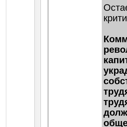
Оста
крит
Комм
рево
капи
укра
собс
труд
труд
долж
обще