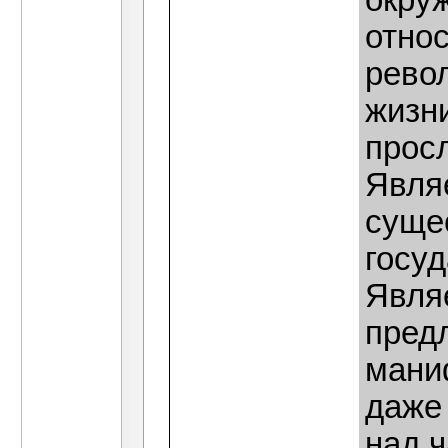
окруж
отно
рево
жизни
прос
Являе
суще
госу
Являе
пред
мани
даже 
над 