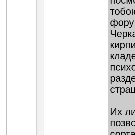
посмо
тобою
форум
Черка
кирпи
кладе
психо
разд
страш
Их л
позво
сорта