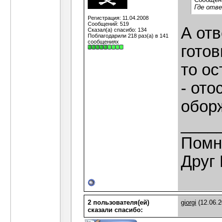
Где отве
Регистрация: 11.04.2008
Сообщений: 519
А отв
Сказал(а) спасибо: 134
Поблагодарили 218 раз(а) в 141
сообщениях
готов
то ос
- ото
обор
____
Помн
Друг 
2 пользователя(ей)
giorgi
(12.06.2
сказали cпасибо: