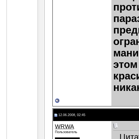
прот
пара
пред
огра
мани
этом
крас
ника
12.06.2008, 02:45
WRWA
Пользователь
Цита