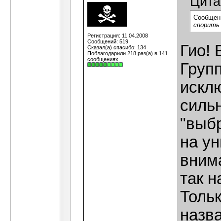
Цита
Сообщен
спорить 
Регистрация: 11.04.2008
Сообщений: 519
Гио! 
Сказал(а) спасибо: 134
Поблагодарили 218 раз(а) в 141
сообщениях
Груп
искл
сильн
"выб
на ун
внима
так 
Толь
назва