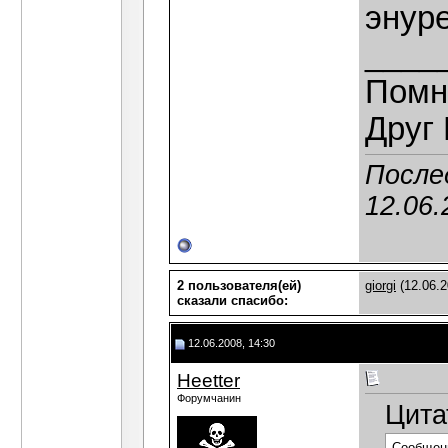
энуре
____
Помн
Друг 
После
12.06.
2 пользователя(ей)
giorgi
(12.06.2
сказали cпасибо:
12.06.2008, 14:30
Heetter
Форумчанин
Цита
Сообщен