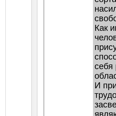
наси
свобо
Как и
челов
прис
спос
себя 
облас
И пр
труд
засве
являю