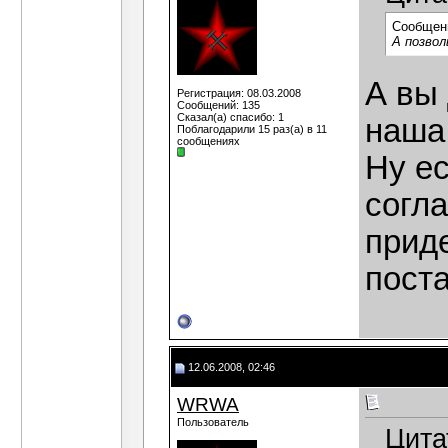
Сообщен
А позво
А вы 
Регистрация: 08.03.2008
Сообщений: 135
Сказал(а) спасибо: 1
наша
Поблагодарили 15 раз(а) в 11
сообщениях
Ну ес
согла
прид
поста
12.06.2008, 02:46
WRWA
Пользователь
Цита