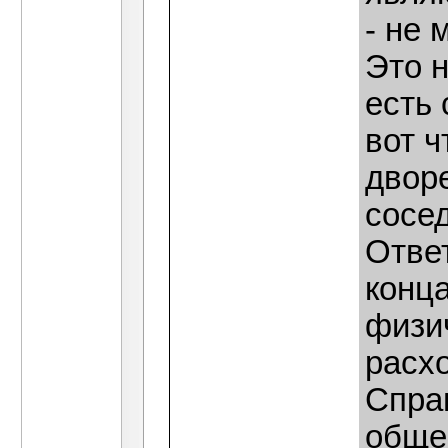
- не 
Это 
есть
вот ч
двор
сосе
Ответ
конц
физи
расхо
Спра
обще