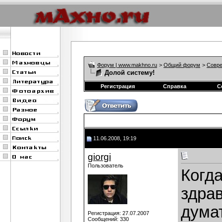
Форум | www.makhno.ru
>
Общий форум
>
Совре
Долой систему!
Регистрация
Справка
С
11.06.2008, 19:19
giorgi
Пользователь
Когда
здра
дума
Регистрация: 27.07.2007
Сообщений: 330