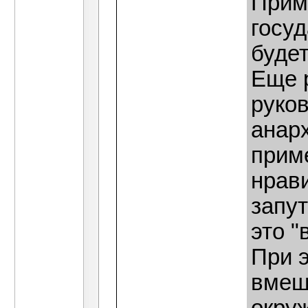
Прим
госуд
будет
Еще р
руко
анар
прим
нрав
запут
это "
При 
вмеш