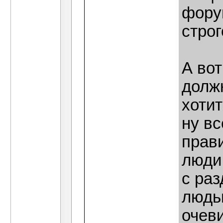
форум
строг
А вот
долж
хотит
ну в
прав
люди
с ра
людь
очев