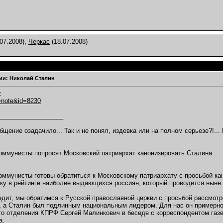
07.2008),
Черкас
(18.07.2008)
ии: Николай Сталин
:
a=note&id=8230
___________________
бщение озадачило... Так и не понял, издевка или на полном серьезе?!... 
оммунисты попросят Московский патриархат канонизировать Сталина
оммунисты готовы обратиться к Московскому патриархату с просьбой ка
ку в рейтинге наиболее выдающихся россиян, который проводится ныне 
едит, мы обратимся к Русской православной церкви с просьбой рассмотр
 а Сталин был подлинным национальным лидером. Для нас он примерно 
го отделения КПРФ Сергей Малинкович в беседе с корреспондентом газе
а.