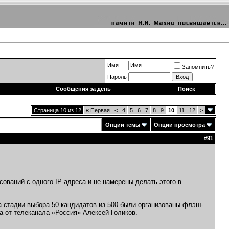
Имя
Запомнить?
Пароль
Сообщения за день
Поиск
Страница 10 из 12
«
Первая
<
4
5
6
7
8
9
10
11
12
>
Опции темы
Опции просмотра
#
91
сований с одного IP-адреса и не намерены делать этого в
а стадии выбора 50 кандидатов из 500 были организованы флэш-
а от телеканала «Россия» Алексей Голиков.