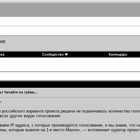
ние
вка
Сообщество
Календарь
! Читайте по губам...
»:
 российского варианта проекта решили не ограничивать количество голо
всех других видах голосования.
аем IP-адреса, с которых производится голосование, и мы знаем, что н
ины, которые вывели на 1-е место Махно», — вспоминает куратор проект