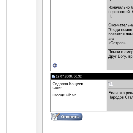
Изначально б
персонажей. 
II.
Окончательны
"Люди помнят
появятся пам
а-а
«Остров»
___________
Помни о смер
Друг Богу, вр
19.07.2008, 00:32
Сидоров-Кащеев
Guest
Если это реа
Сообщений: n/a
Народов Стал