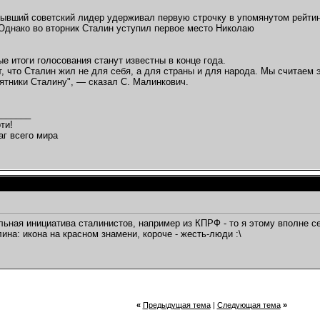
ывший советский лидер удерживал первую строчку в упомянутом рейтин
Однако во вторник Сталин уступил первое место Николаю
е итоги голосования станут известны в конце года.
, что Сталин жил не для себя, а для страны и для народа. Мы считаем э
ятники Сталину", — сказал С. Малинкович.
_______
ти!
аг всего мира
льная инициатива сталинистов, например из КПРФ - то я этому вполне се
ина: икона на красном знамени, короче - жесть-люди :\
«
Предыдущая тема
|
Следующая тема
»