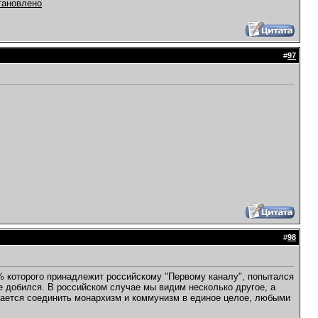
тановлено
#
97
#
98
0% которого принадлежит российскому "Первому каналу", попытался
е добился. В российском случае мы видим несколько другое, а
тается соединить монархизм и коммунизм в единое целое, любыми