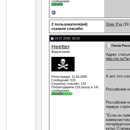
сообщениях
2 пользователя(ей)
Олег Рук
(19.
сказали cпасибо:
19.07.2008, 00:25
Heetter
Геном Росс
Форумчанин
Адрес статьи
http://ej.ru/?
___________
А вот это соо
Регистрация: 11.04.2008
Сообщений: 519
Сказал(а) спасибо: 134
Поблагодарили 218 раз(а) в 141
Российские к
сообщениях
Российские к
первую строч
"Если он поб
коммунистом,
петербургско
культ Сталин