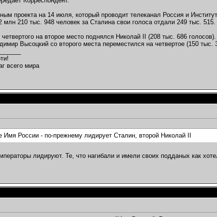
передает Корреспондент.
ным проекта на 14 июля, который проводит телеканал Россия и Институ
2 млн 210 тыс. 948 человек за Сталина свои голоса отдали 249 тыс. 515.
 четвертого на второе место поднялся Николай II (208 тыс. 686 голосов)
димир Высоцкий со второго места переместился на четвертое (150 тыс. 3
_______
ти!
аг всего мира
е Имя России - по-прежнему лидирует Сталин, второй Николай II
мператоры лидируют. Те, что нагибали и имели своих подданых как хот