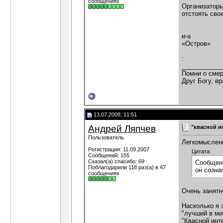
сообщениях
Организаторы
отстоять сво
и-а
«Остров»
:
___________
Помни о смер
Друг Богу, вр
13.07.2008, 11:51
Андрей Ляпчев
"квасной и
Пользователь
Легкомысленн
Регистрация: 11.09.2007
Цитата:
Сообщений: 155
Сказал(а) спасибо: 69
Сообщен
Поблагодарили 118 раз(а) в 47
он созна
сообщениях
Очень занятн
Насколько я 
"лучший в мир
"Квасной инт