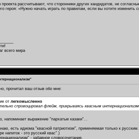
 проекта рассчитывают, что сторонники других кандидатов, не согласны
его героя: «Нужно начать играть по правилам, если вы хотите изменить 
_______
ти!
аг всего мира
нтернационализм"
о, прочитал ваш отзыв обо мне:
ие от
легкомысленно
тельно спровоцировал флейм, прикрываясь квасным интернационализм
о, напоминает выражение "пархатые казаки"...
знаю, есть идиома "квасной патриотизм", применяемая только к русским.
е напиток - это русский квас".)
ернационализм" - забавное словосочетание.