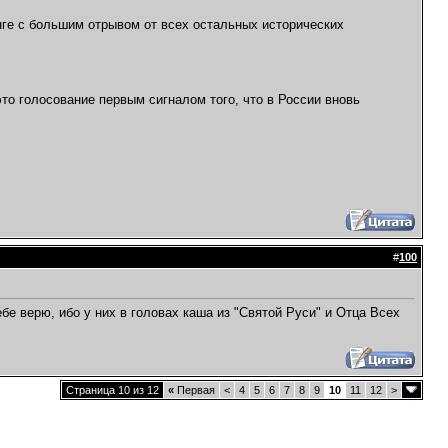
ге с большим отрывом от всех остальных исторических
то голосование первым сигналом того, что в России вновь
#
100
бе верю, ибо у них в головах каша из "Святой Руси" и Отца Всех
Страница 10 из 12
«
Первая
<
4
5
6
7
8
9
10
11
12
>