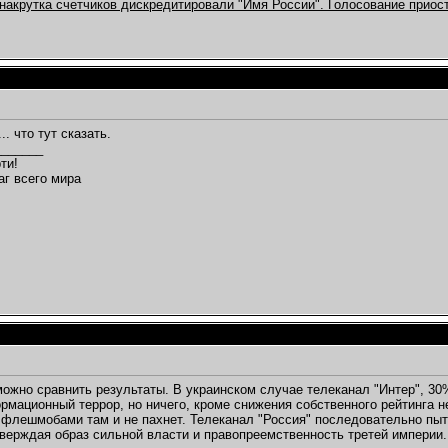
акрутка счетчиков дискредитировали "Имя России". Голосование приос
.. что тут сказать.
_______
ти!
аг всего мира
можно сравнить результаты. В украинском случае телеканал "Интер", 3
рмационный террор, но ничего, кроме снижения собственного рейтинга н
флешмобами там и не пахнет. Телеканал "Россия" последовательно пы
верждая образ сильной власти и правопреемственность третей империи.