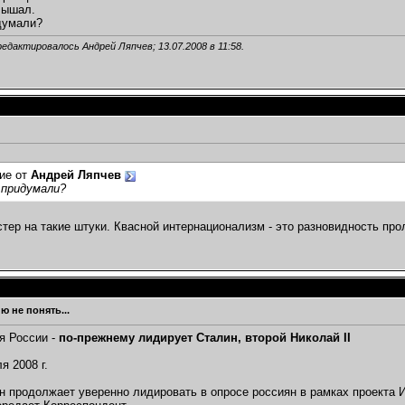
лышал.
думали?
редактировалось Андрей Ляпчев; 13.07.2008 в
11:58
.
ие от
Андрей Ляпчев
 придумали?
тер на такие штуки. Квасной интернационализм - это разновидность пр
ю не понять...
я России -
по-прежнему лидирует Сталин, второй Николай II
я 2008 г.
 продолжает уверенно лидировать в опросе россиян в рамках проекта И