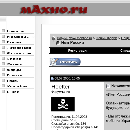
Форум | www.makhno.ru
>
Общий форум
>
Обще
Имя России
Регистрация
Спра
08.07.2008, 15:05
Heetter
Не удержусь
Форумчанин
«Имя Россия
....
Организаторы
будущем, во 
«Мы отслежив
Регистрация: 11.04.2008
Сообщений: 519
мобы из Укра
Сказал(а) спасибо: 134
Поблагодарили 218 раз(а) в 141