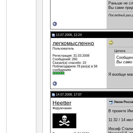
Раньше не с
Вы сами при
Последний раз 
13.07.2008, 12:24
легкомысленно
Пользователь
Цитата:
Регистрация: 31.03.2008
Сообщен
Сообщений: 260
Вы сами
Сказал(а) спасибо: 15
Поблагодарили 78 раз(а) в 58
сообщениях
Я вообще мас
14.07.2008, 17:07
Heetter
Умом Росси
Форумчанин
В проекте Им
11:32 / 14 июл
Иосиф Сталин