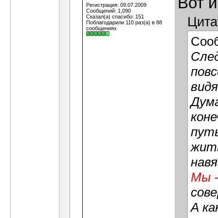
Вот и
Регистрация: 09.07.2009
Сообщений: 1,090
Сказал(а) спасибо: 151
Цита
Поблагодарили 110 раз(а) в 88
сообщениях
Соо
След
повс
видя
Дума
коне
путь
жить
навя
Мы -
сове
А ка