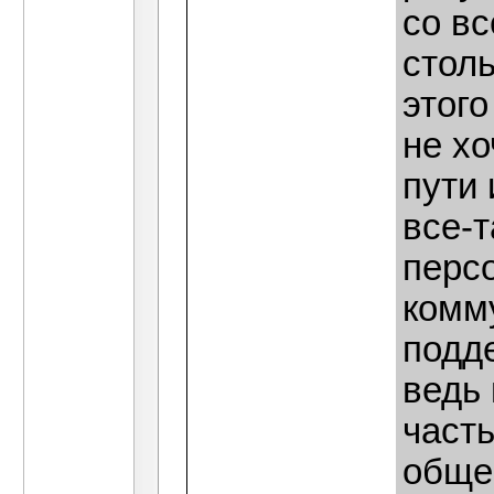
со в
столь
этого
не хо
пути
все-т
перс
комм
подде
ведь 
част
обще