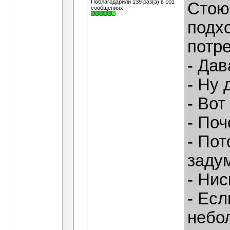
Поблагодарили 139 раз(а) в 101
Стою 
сообщениях
подх
потре
- Дав
- Ну 
- Вот
- Поч
- Пот
задум
- Нис
- Есл
небол