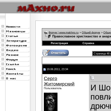
Форум | www.makhno.ru
>
Общий форум
>
Обще
Православное христианство и анар
Регистрация
Справка
Страница 48 
19.06.2011, 23:34
Серго
Житомирский
И Шо
Пользователь
повли
дрюч