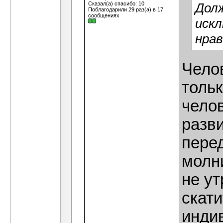
Сказал(а) спасибо: 10
Долж
Поблагодарили 29 раз(а) в 17
сообщениях
иск
нрав
Чело
тольк
челов
разви
пере
молн
не ут
скати
инди