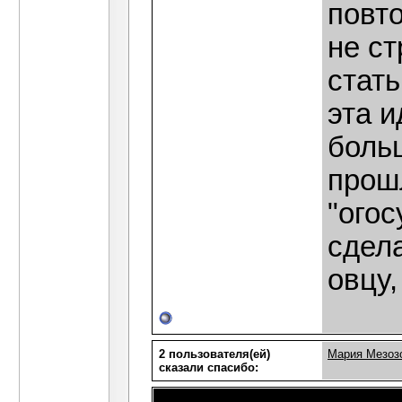
повт
не ст
стат
эта и
боль
прош
"ого
сдел
овцу,
2 пользователя(ей)
Мария Мезоз
сказали cпасибо: