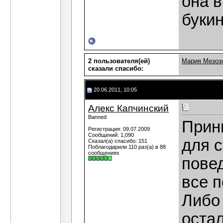
она в
букин
2 пользователя(ей)
Мария Мезоз
сказали cпасибо:
20.06.2011, 10:05
Алекс Капчинский
Banned
Прин
Регистрация: 09.07.2009
Сообщений: 1,090
для 
Сказал(а) спасибо: 151
Поблагодарили 110 раз(а) в 88
сообщениях
повед
все 
Либо
оста