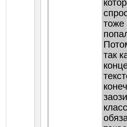
котор
спрос
тоже
попа
Пото
так к
конце
текст
конеч
заози
клас
обяза