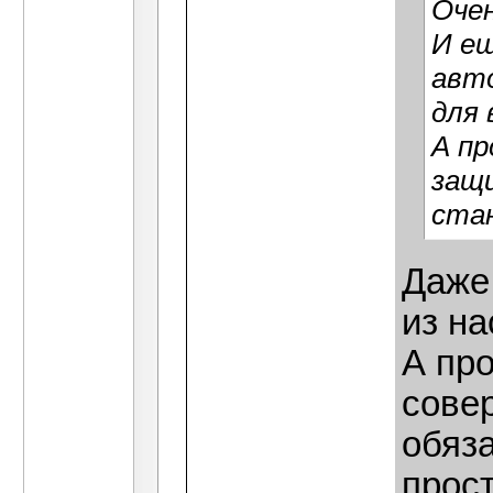
Очен
И ещ
авт
для 
А пр
защ
ста
Даже
из на
А пр
сове
обяза
прост