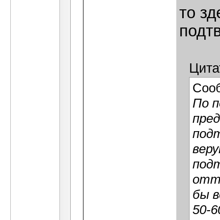
то зд
подт
Цита
Соо
По п
пред
под
веру
подт
отта
бы в
50-6