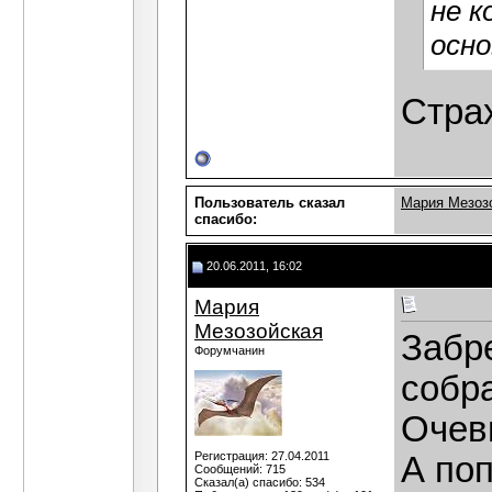
не к
осно
Страх
Пользователь сказал
Мария Мезоз
cпасибо:
20.06.2011, 16:02
Мария
Мезозойская
Забр
Форумчанин
собра
Очев
Регистрация: 27.04.2011
А поп
Сообщений: 715
Сказал(а) спасибо: 534