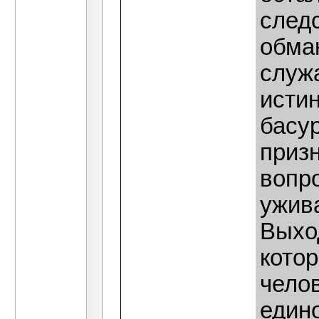
след
обма
служ
исти
басу
призн
вопро
ужива
Выход
кото
челов
един