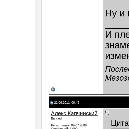
Ну и 
____
И пле
знаме
изме
После
Мезозо
21.06.2011, 09:45
Алекс Капчинский
Banned
Цита
Регистрация: 09.07.2009
Сообщений: 1,090