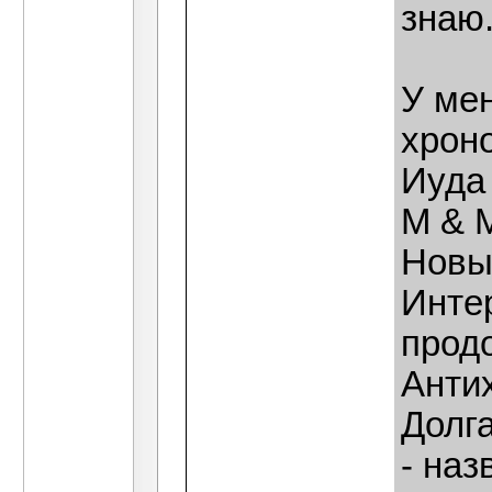
знаю.
У ме
хроно
Иуда 
М & М
Новый
Инте
продо
Антих
Долг
- наз