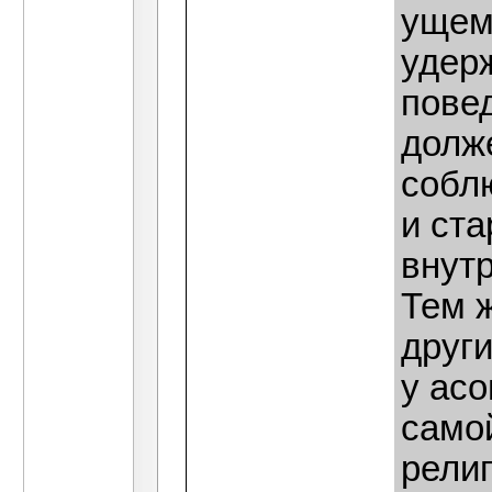
ущем
удерж
повед
долж
собл
и ст
внутр
Тем ж
други
у асо
само
религ