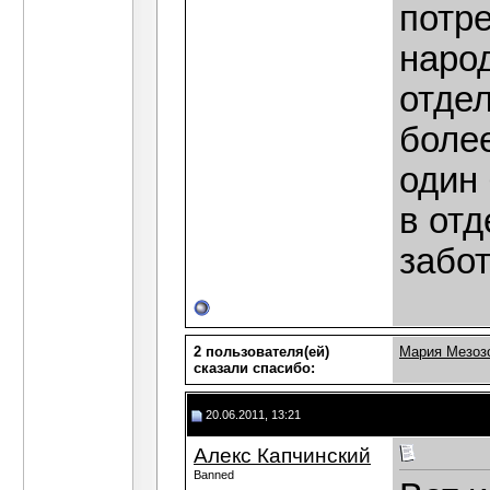
потр
народ
отдел
более
один 
в отд
забо
2 пользователя(ей)
Мария Мезоз
сказали cпасибо:
20.06.2011, 13:21
Алекс Капчинский
Banned