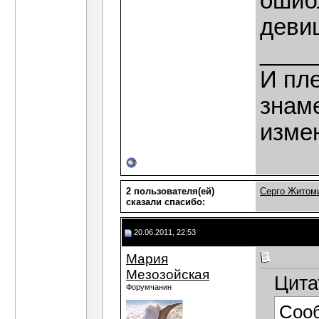
ошиб
деви
____
И пле
знаме
изме
2 пользователя(ей)
Серго Житом
сказали cпасибо:
20.06.2011, 22:53
Мария
Мезозойская
Цита
Форумчанин
Соо