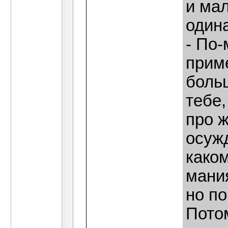
и мал
один
- По-
приме
больш
тебе,
про ж
осужд
каком
мани
но п
Потом