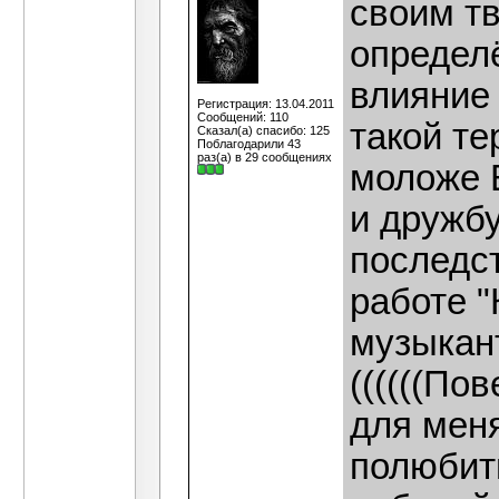
своим т
определ
влияние 
Регистрация: 13.04.2011
Сообщений: 110
такой те
Сказал(а) спасибо: 125
Поблагодарили 43
раз(а) в 29 сообщениях
моложе 
и дружбу
последст
работе 
музыкант
((((((По
для меня
полюбить