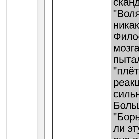
скан
"Воля
никак
Фило
мозга
пыта
"плёт
реакц
сильн
Боль
"Бор
ли эт