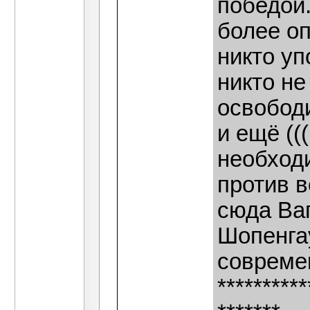
победой.
более оп
никто уп
никто не
освободи
и ещё ((
необход
против в
сюда Ва
Шопенга
современ
**********