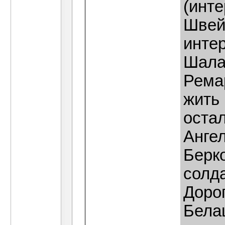
(инте
Швейк
интер
Шала
Ремар
жить 
оста
Анге
Берко
солд
Дорог
Бела