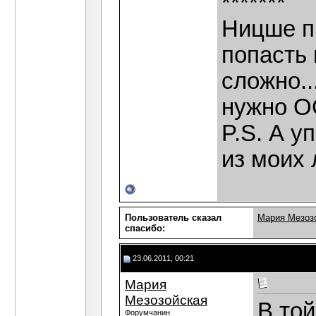
*******
Ницше п
попасть 
сложно..
нужно 
P.S. А у
из моих 
Пользователь сказал
Мария Мезоз
cпасибо:
23.06.2011, 00:21
Мария
Мезозойская
В той
Форумчанин