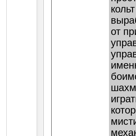
кольт
выра
от пр
управ
управ
имен
боимс
шахма
играт
котор
мисти
механ