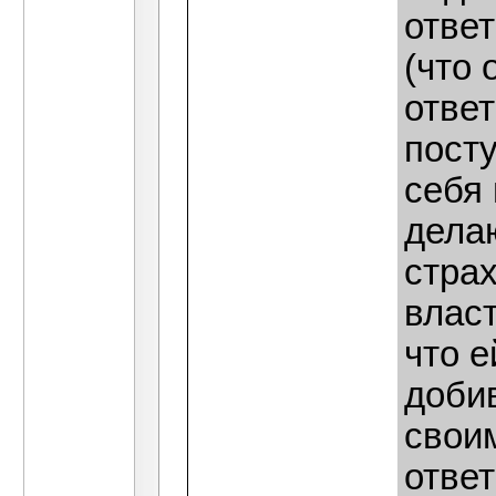
ответ
(что 
ответ
пост
себя 
дела
стра
власт
что е
доби
свои
ответ