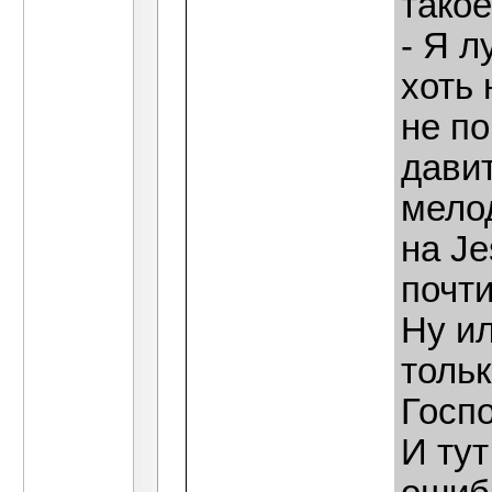
такое
- Я л
хоть 
не по
давит
мелод
на Je
почти
Ну ил
тольк
Госп
И тут