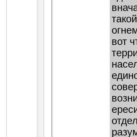
внач
такой
огнем
вот ч
терр
насе
един
совер
возн
ереси
отде
разу