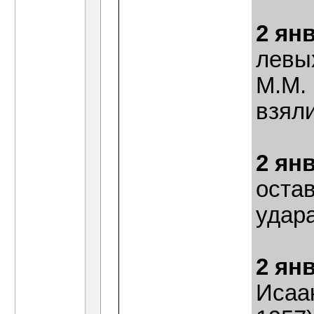
2 ян
левы
М.М.
взяли
2 ян
оста
удар
2 ян
Исаа