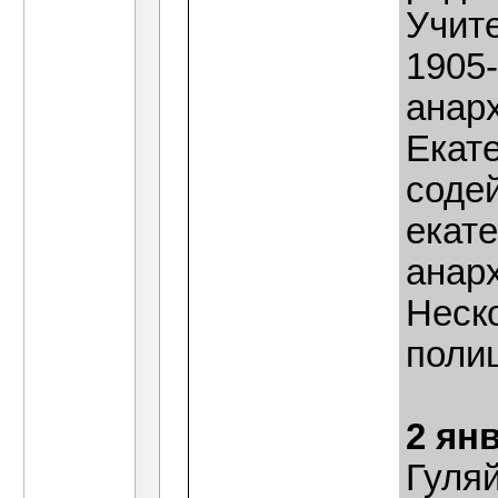
Учит
1905
анар
Екате
соде
екате
анар
Неск
поли
2 ян
Гуля