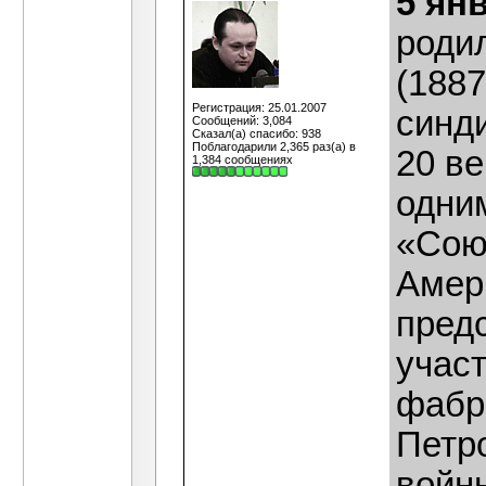
5 ян
роди
(1887
Регистрация: 25.01.2007
синд
Сообщений: 3,084
Сказал(а) спасибо: 938
Поблагодарили 2,365 раз(а) в
20 в
1,384 сообщениях
одни
«Сою
Амери
пред
учас
фабр
Петр
войн