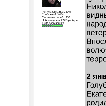
Никол
Регистрация: 25.01.2007
видн
Сообщений: 3,084
Сказал(а) спасибо: 938
Поблагодарили 2,365 раз(а) в
наро
1,384 сообщениях
петер
Впос
волю»
терро
2 ян
Голу
Екат
роди