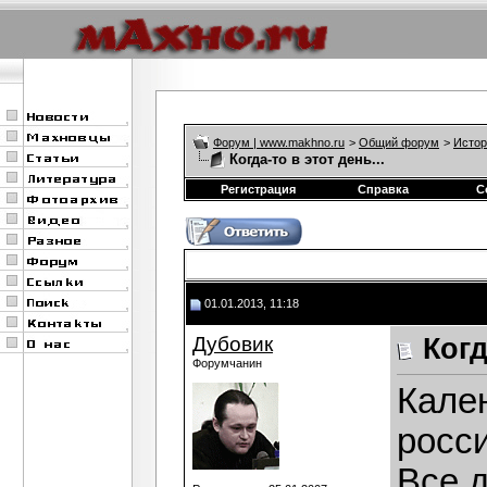
Форум | www.makhno.ru
>
Общий форум
>
Истор
Когда-то в этот день...
Регистрация
Справка
С
01.01.2013, 11:18
Дубовик
Когд
Форумчанин
Кале
росси
Все 