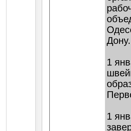
рабоч
объе
Одес
Дону.
1 янв
швей
обра
Перв
1 ян
заве