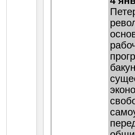
4 ян
Пете
рево
осно
рабо
прог
баку
суще
эконо
своб
само
пере
общи