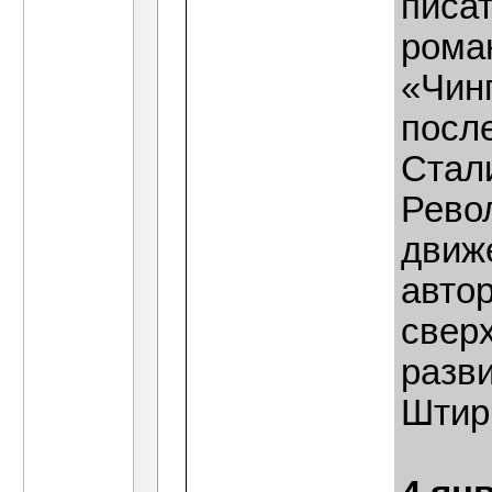
писат
роман
«Чин
посл
Стал
Рево
движ
авто
сверх
разв
Штир