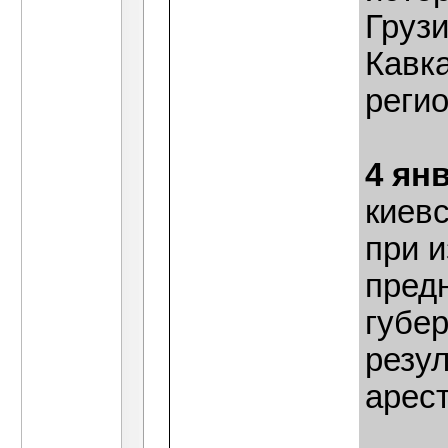
Груз
Кавк
регио
4 ян
киев
при 
пред
губе
резул
арест