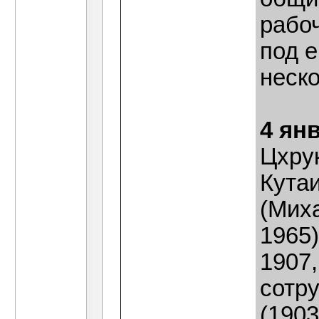
рабо
под 
неско
4 ян
Цхру
Кута
(Миха
1965)
1907,
сотр
(1903