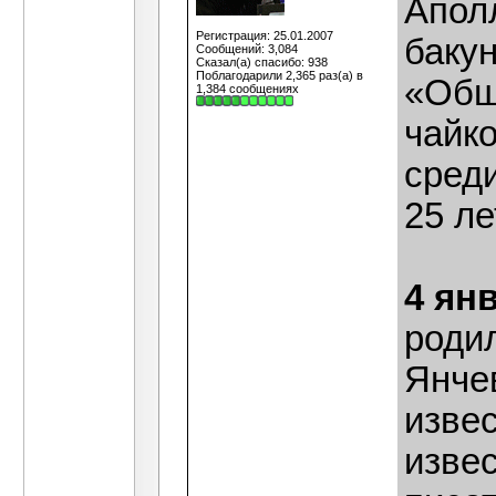
Апол
Регистрация: 25.01.2007
бакун
Сообщений: 3,084
Сказал(а) спасибо: 938
Поблагодарили 2,365 раз(а) в
«Общ
1,384 сообщениях
чайк
среди
25 ле
4 ян
роди
Янчев
изве
извес