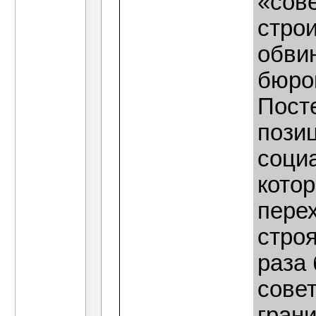
«сов
строи
обви
бюрок
Пост
пози
соци
кото
перех
стро
раза
совет
гран