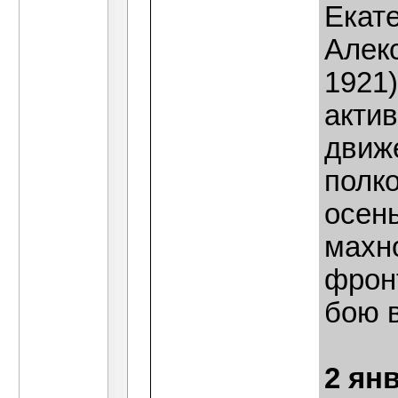
Екат
Алек
1921)
акти
движ
полко
осен
махн
фронт
бою в
2 ян