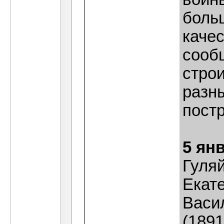
больш
каче
сооб
стро
разны
постр
5 ян
Гуля
Екат
Васи
(1891