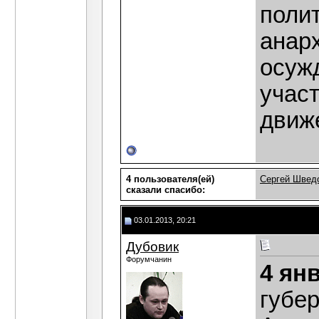
поли
анарх
осуж
учас
движ
4 пользователя(ей)
Сергей Швед
сказали cпасибо:
03.01.2013, 20:21
Дубовик
Форумчанин
4 ян
губе