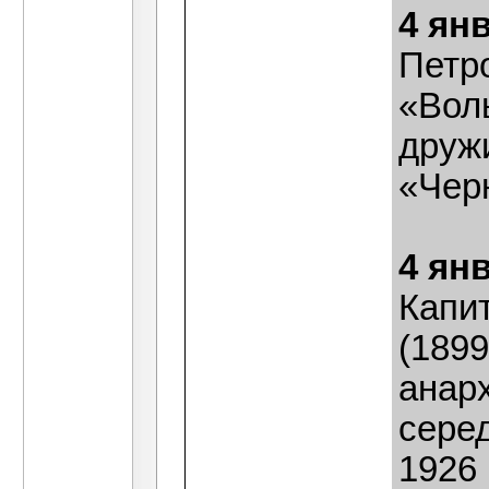
4 ян
Петр
«Вол
друж
«Чер
4 ян
Капи
(1899
анарх
серед
1926 