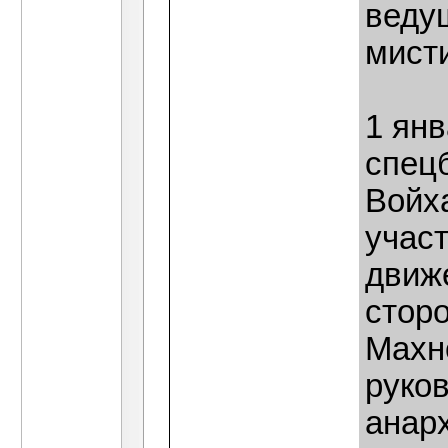
веду
мисти
1 янв
спец
Войха
участ
движ
стор
Махно
руко
анар