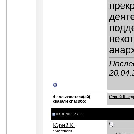
прек
деяте
подд
неко
анар
После
20.04.
4 пользователя(ей)
Сергей Швед
сказали cпасибо:
03.01.2013, 23:03
Юрий К.
Форумчанин