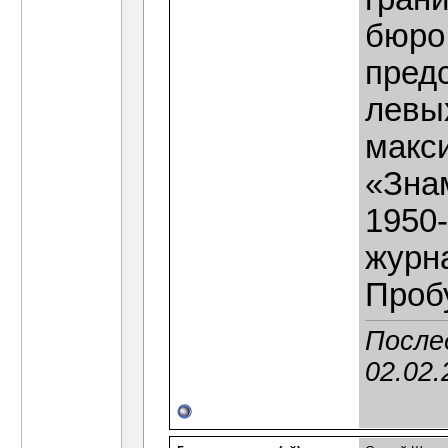
бюро
пред
левы
макс
«Знам
1950
журн
Проб
После
02.02.