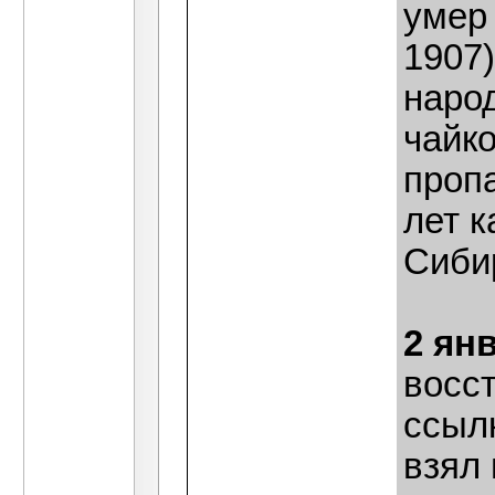
умер
1907)
наро
чайк
пропа
лет к
Сиби
2 ян
восс
ссылк
взял 