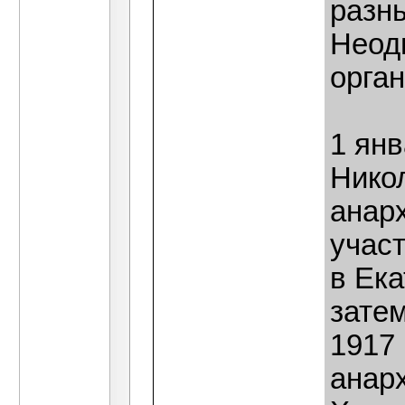
разны
Неод
орга
1 ян
Никол
анар
учас
в Ека
зате
1917 
анар