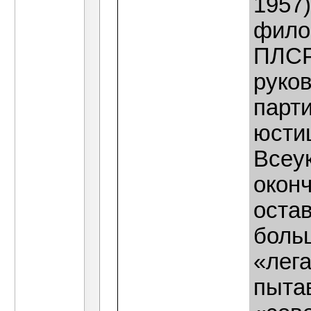
1957)
фило
ПЛСР
руко
парт
юстиц
Всеу
окон
оста
боль
«лега
пыта