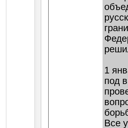
объе
русс
гран
Федер
реши
1 ян
под 
пров
вопр
борь
Все 