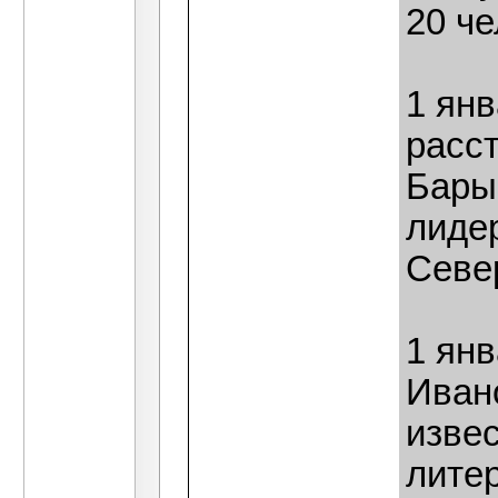
20 ч
1 ян
расс
Барыш
лиде
Север
1 янв
Ивано
извес
литер