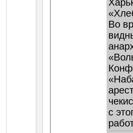
Харьк
«Хле
Во в
видн
анар
«Вол
Конф
«Наб
арес
чекис
с это
рабо