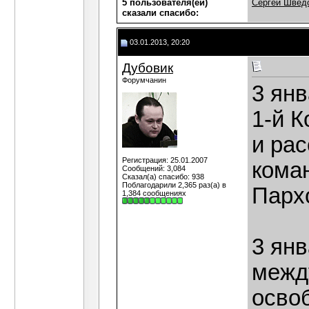
5 пользователя(ей)
Сергей Швед
сказали cпасибо:
03.01.2013, 20:20
Дубовик
Форумчанин
3 янв
1-й 
и ра
Регистрация: 25.01.2007
коман
Сообщений: 3,084
Сказал(а) спасибо: 938
Поблагодарили 2,365 раз(а) в
Парх
1,384 сообщениях
3 янв
межд
осво