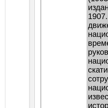
изда
1907.
движ
нацио
време
руко
наци
скат
сотр
наци
изве
истор