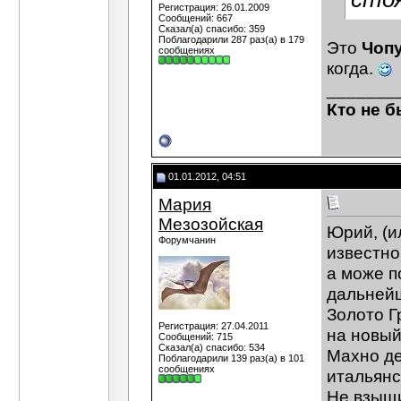
Регистрация: 26.01.2009
Сообщений: 667
Сказал(а) спасибо: 359
Поблагодарили 287 раз(а) в 179
Это
Чоп
сообщениях
когда.
_______
Кто не б
01.01.2012, 04:51
Мария
Мезозойская
Юрий, (и
Форумчанин
известно
а може п
дальнейш
Золото Г
Регистрация: 27.04.2011
на новый
Сообщений: 715
Сказал(а) спасибо: 534
Махно де
Поблагодарили 139 раз(а) в 101
сообщениях
итальянс
Не взыщи