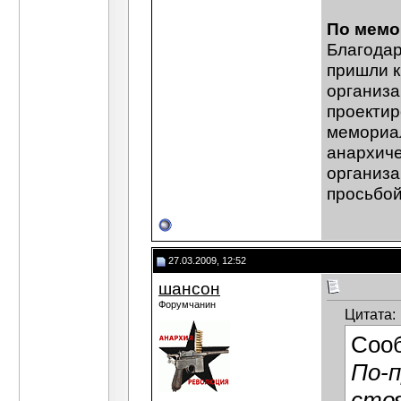
По мемо
Благодар
пришли к
организа
проектир
мемориа
анархиче
организа
просьбой
27.03.2009, 12:52
шансон
Форумчанин
Цитата:
Соо
По-
стоя