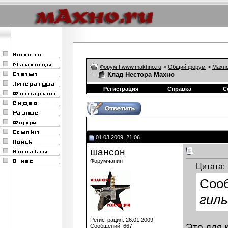
Форум | www.makhno.ru
>
Общий форум
>
Махно
Клад Нестора Махно
Регистрация
Справка
С
01.03.2009, 21:06
шансон
Форумчанин
Цитата:
Соо
гиль
Регистрация: 26.01.2009
Это для к
Сообщений: 667