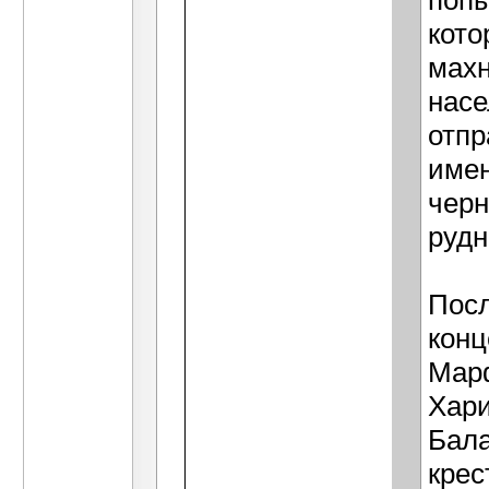
попы
кото
махн
насе
отпр
имен
черн
рудн
Посл
конц
Марф
Хари
Бала
крес