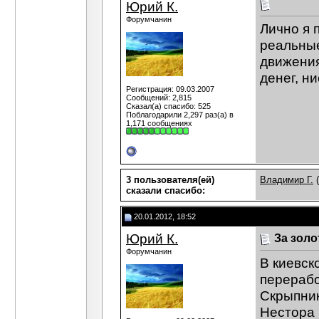
Юрий К.
Форумчанин
Лично я 
реальные
движения
денег, н
Регистрация: 09.03.2007
Сообщений: 2,815
Сказал(а) спасибо: 525
Поблагодарили 2,297 раз(а) в
1,171 сообщениях
3 пользователя(ей)
Владимир Г.
(
сказали cпасибо:
20.01.2012, 18:52
Юрий К.
За золо
Форумчанин
В киевск
перерабо
Скрыпник
Нестора 