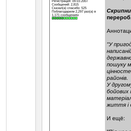
Регистрация: 09.03.2007
Сообщений: 2,815
Сказал(а) спасибо: 525
Скрипни
Поблагодарили 2,297 раз(а) в
1,171 сообщениях
перероб. 
Аннотаци
"У приго
написані
державно
пошуку 
цінносте
районів.
У другом
бойових 
матеріал
життя і д
И ещё: