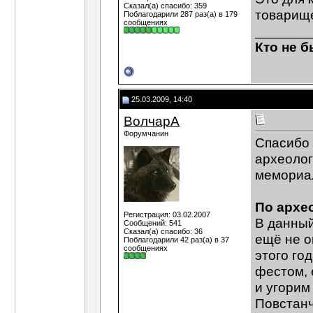
Сказал(а) спасибо: 359
товарище
Поблагодарили 287 раз(а) в 179
сообщениях
_______
Кто не б
25.03.2009, 14:40
ВолчарА
Форумчанин
Спасибо 
археолог
мемориа
По архе
Регистрация: 03.02.2007
В данный
Сообщений: 541
Сказал(а) спасибо: 36
ещё не о
Поблагодарили 42 раз(а) в 37
сообщениях
этого го
фестом, 
и угори
Повстанч