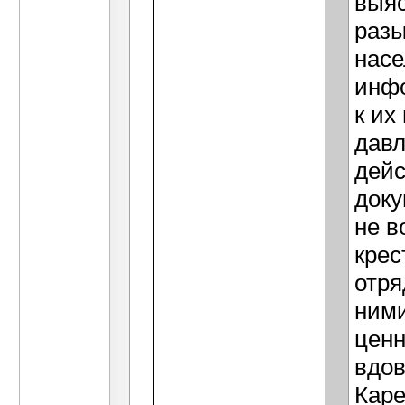
выяс
разы
насе
инфо
к их
давл
дейс
доку
не в
крес
отря
ними
ценн
вдов
Каре