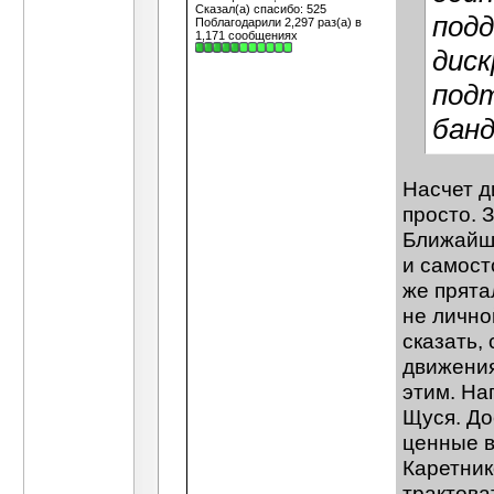
Сказал(а) спасибо: 525
подд
Поблагодарили 2,297 раз(а) в
1,171 сообщениях
дис
подт
бан
Насчет д
просто. 
Ближайше
и самост
же прята
не лично
сказать,
движения
этим. На
Щуся. До
ценные в
Каретнико
трактова