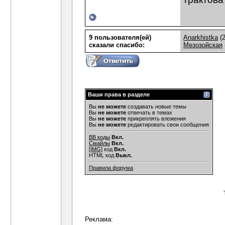
9 пользователя(ей)
Anarkhistka
(2
сказали cпасибо:
Мезозойская
Ваши права в разделе
Вы
не можете
создавать новые темы
Вы
не можете
отвечать в темах
Вы
не можете
прикреплять вложения
Вы
не можете
редактировать свои сообщения
BB коды
Вкл.
Смайлы
Вкл.
[IMG]
код
Вкл.
HTML код
Выкл.
Правила форума
Реклама: