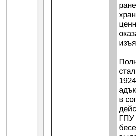
ране
хран
ценн
оказ
изъя
Полн
стал
1924
адъю
в со
дейс
ГПУ 
бесе