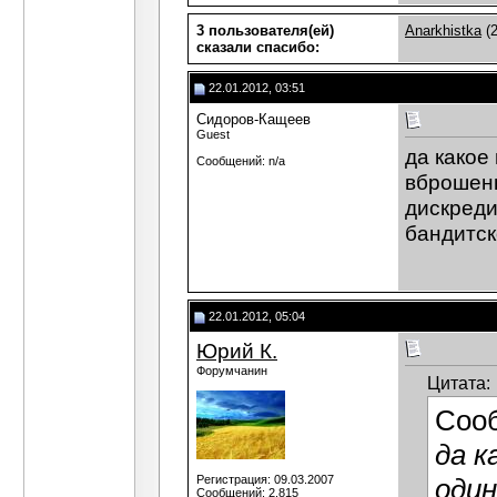
3 пользователя(ей)
Anarkhistka
(2
сказали cпасибо:
22.01.2012, 03:51
Сидоров-Кащеев
Guest
да какое
Сообщений: n/a
вброшенн
дискреди
бандитск
22.01.2012, 05:04
Юрий К.
Форумчанин
Цитата:
Соо
да к
Регистрация: 09.03.2007
один
Сообщений: 2,815