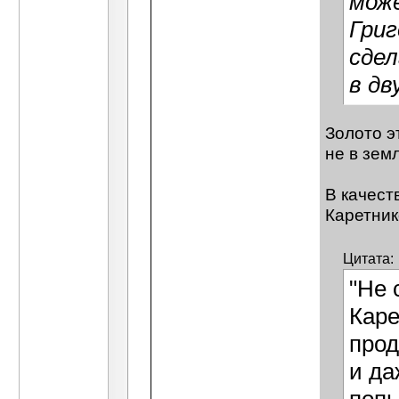
може
Григ
сдел
в дв
Золото э
не в зем
В качест
Каретник
Цитата:
"Не 
Каре
прод
и да