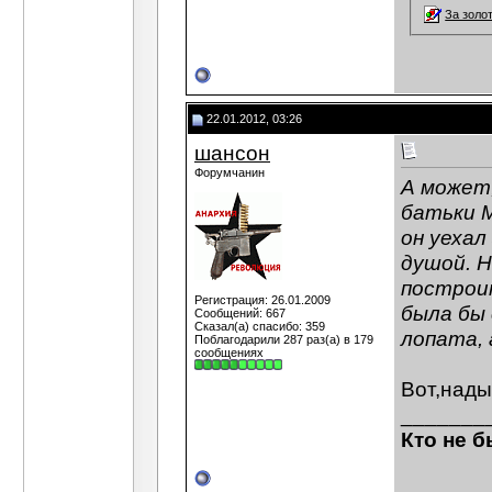
За золо
22.01.2012, 03:26
шансон
Форумчанин
А может
батьки М
он уехал
душой. Н
построит
Регистрация: 26.01.2009
была бы 
Сообщений: 667
Сказал(а) спасибо: 359
лопата, 
Поблагодарили 287 раз(а) в 179
сообщениях
Вот,нады
_______
Кто не б