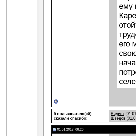
ему 
Каре
отой
труд
его 
свою
нача
потр
селе
5 пользователя(ей)
Видист
(01.01
сказали cпасибо:
Шведов
(01.0
01.01.2012, 08:26