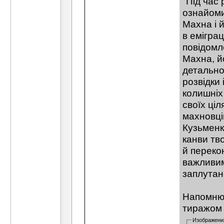
"Під час
ознайоми
Махна і 
в еміграц
повідомл
Махна, йо
детально
розвідки
колишніх
своїх ці
махновці
Кузьменк
канви тв
й переко
важливим
заплутан
Напомню,
тиражом 
Изображени