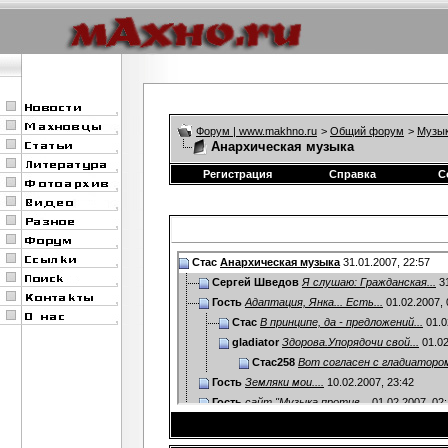
Форум | www.makhno.ru
>
Общий форум
>
Музы
Анархическая музыка
Регистрация
Справка
С
Стас
Анархическая музыка
31.01.2007,
22:57
Сергей Шведов
Я слушаю: Гражданская...
31
Гость
Адаптация, Янка... Есть...
01.02.2007,
Стас
В принципе, да - предложений...
01.0
gladiator
Здорова.Упорядочи свой...
01.02
Стас258
Вот согласен с гладиатором
Гость
Земляки мои....
10.02.2007,
23:42
Гость
сайт "Музыка против...
01.02.2007,
02
Гость
У Бахыт-Компота есть песня...
01.02
Стас
2 gladiator: видимо,...
01.02.2007,
16:18