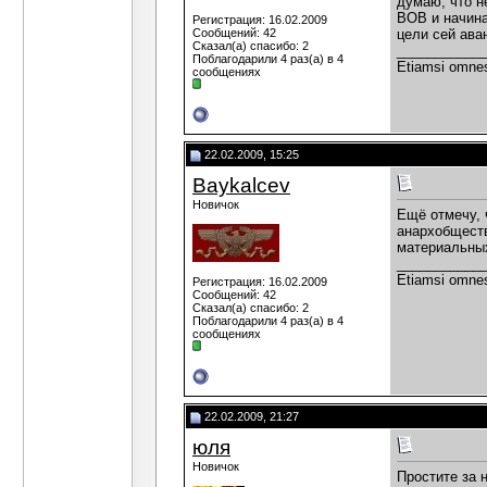
думаю, что н
ВОВ и начина
Регистрация: 16.02.2009
Сообщений: 42
цели сей ава
Сказал(а) спасибо: 2
___________
Поблагодарили 4 раз(а) в 4
Etiamsi omne
сообщениях
22.02.2009, 15:25
Baykalcev
Новичок
Ещё отмечу, 
анархобществ
материальны
___________
Etiamsi omne
Регистрация: 16.02.2009
Сообщений: 42
Сказал(а) спасибо: 2
Поблагодарили 4 раз(а) в 4
сообщениях
22.02.2009, 21:27
юля
Новичок
Простите за 