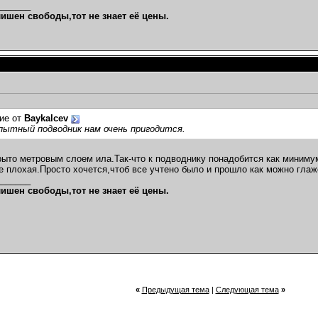
_______
лишен свободы,тот не знает её цены.
ие от
Baykalcev
пытный подводник нам очень пригодится.
рыто метровым слоем ила.Так-что к подводнику понадобится как миниму
е плохая.Просто хочется,чтоб все учтено было и прошло как можно глаж
_______
лишен свободы,тот не знает её цены.
«
Предыдущая тема
|
Следующая тема
»