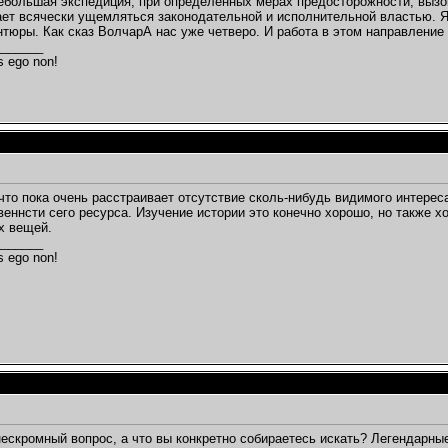
ебольшая экспедиция, при определённых мерах предосторожности, вызове
ет всячески ущемляться законодательной и исполнительной властью. Я
нтюры. Как сказ ВолчарА нас уже четверо. И работа в этом направление
_______
s ego non!
что пока очень расстраивает отсутствие сколь-нибудь видимого интере
еннсти сего ресурса. Изучение истории это конечно хорошо, но также х
х вещей.
_______
s ego non!
нескромный вопрос, а что вы конкретно собираетесь искать? Легендарн