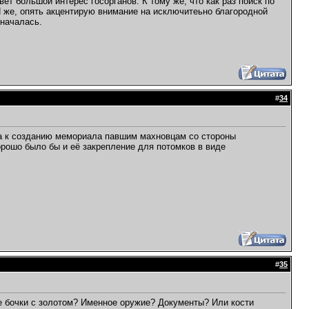
т большой интерес госорганов. К тому же, что как раз поиск по
 же, опять акцентирую внимание на исключитеьно благородной
 началась.
#
34
са к созданию мемориала павшим махновцам со стороны
орошо было бы и её закрепление для потомков в виде
#
35
ые бочки с золотом? Именное оружие? Документы? Или кости