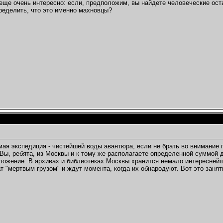
еще очень интересно: если, предположим, вы найдете человеческие ост
ределить, что это именно махновцы?
ая экспедиция - чистейшей воды авантюра, если не брать во внимание
Вы, ребята, из Москвы и к тому же располагаете определенной суммой д
ложение. В архивах и библиотеках Москвы хранится немало интереснейш
т "мертвым грузом" и ждут момента, когда их обнародуют. Вот это занят