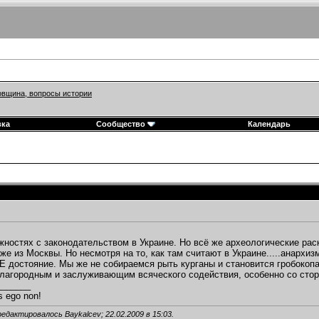
вщина, вопросы истории
вка
Сообщество
Календарь
жностях с законодательством в Украине. Но всё же археологические ра
оже из Москвы. Но несмотря на то, как там считают в Украине.....анарх
достояние. Мы же не собираемся рыть курганы и становится гробокоп
лагородным и заслуживающим всяческого содействия, особенно со сто
_______
s ego non!
редактировалось Baykalcev; 22.02.2009 в
15:03
.