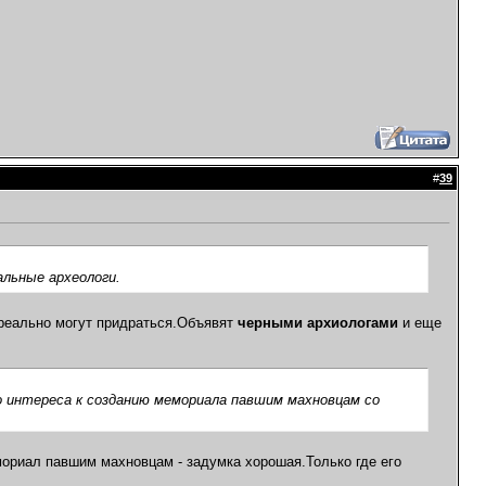
#
39
льные археологи.
реально могут придраться.Объявят
черными архиологами
и еще
 интереса к созданию мемориала павшим махновцам со
мориал павшим махновцам - задумка хорошая.Только где его