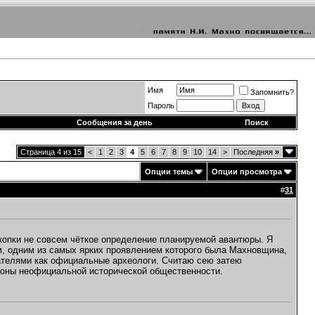
Имя
Запомнить?
Пароль
Сообщения за день
Поиск
Страница 4 из 15
<
1
2
3
4
5
6
7
8
9
10
14
>
Последняя
»
Опции темы
Опции просмотра
#
31
скопки не совсем чёткое определение планируемой авантюры. Я
изм, одним из самых ярких проявлением которого была Махновщина,
ателями как официальные археологи. Считаю сею затею
роны неофициальной исторической общественности.