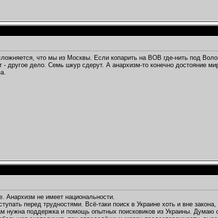
сложняется, что мы из Москвы. Если копарить на ВОВ где-нить под Воло
т - другое дело. Семь шкур сдерут. А анархизм-то конечно достояние мир
а.
. Анархизм не имеет национальности.
тступать перед трудностями. Всё-таки поиск в Украине хоть и вне закона
м нужна поддержка и помощь опытных поисковиков из Украины. Думаю 