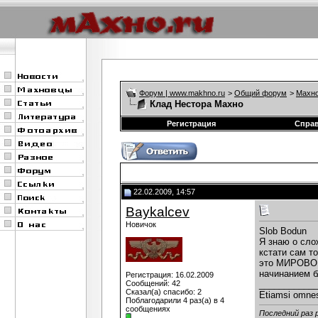
Форум | www.makhno.ru
>
Общий форум
>
Махно
Клад Нестора Махно
Регистрация
Спра
22.02.2009, 14:57
Baykalcev
Новичок
Slob Bodun
Я знаю о сло
кстати сам т
это МИРОВОЕ 
начинанием б
Регистрация: 16.02.2009
Сообщений: 42
___________
Сказал(а) спасибо: 2
Etiamsi omne
Поблагодарили 4 раз(а) в 4
сообщениях
Последний раз 