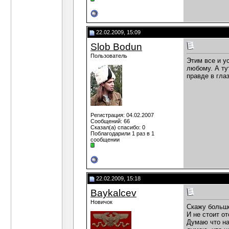
22.02.2009, 15:09
Slob Bodun
Пользователь
Этим все и у
любому. А ту
правде в глаз
Регистрация: 04.02.2007
Сообщений: 66
Сказал(а) спасибо: 0
Поблагодарили 1 раз в 1
сообщении
22.02.2009, 15:18
Baykalcev
Новичок
Скажу больше
И не стоит о
Думаю что на