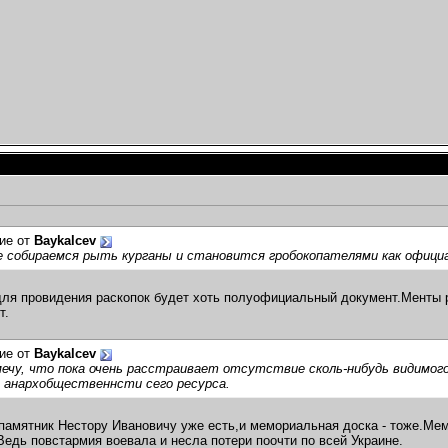
ие от
Baykalcev
 собираемся рыть курганы и становится гробокопателями как официа
ля провидения раскопок будет хоть полуофициальный документ.Менты 
т.
ие от
Baykalcev
чу, что пока очень расстраивает отсутствие сколь-нибудь видимого
 анархобщественнсти сего ресурса.
памятник Нестору Ивановичу уже есть,и мемориальная доска - тоже.Ме
Ведь повстармия воевала и несла потери поочти по всей Украине.