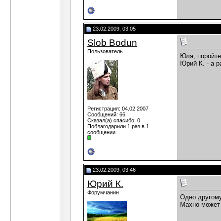
23.02.2009, 03:05
Slob Bodun
Пользователь
Юля, поройте
Юрий К. - а 
Регистрация: 04.02.2007
Сообщений: 66
Сказал(а) спасибо: 0
Поблагодарили 1 раз в 1
сообщении
23.02.2009, 03:46
Юрий К.
Форумчанин
Одно другому
Махно может 