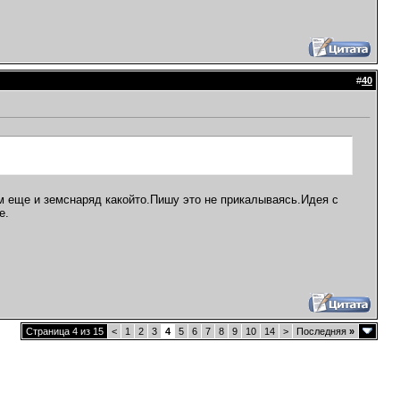
#
40
м еще и земснаряд какойто.Пишу это не прикалываясь.Идея с
е.
Страница 4 из 15
<
1
2
3
4
5
6
7
8
9
10
14
>
Последняя
»