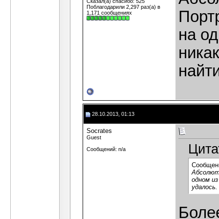
Сказал(а) спасибо: 525
Поблагодарили 2,297 раз(а) в
Порт
1,171 сообщениях
на од
ника
найти
28.10.2013, 01:13
Socrates
Guest
Цита
Сообщений: n/a
Сообщен
Абсолютн
одном из
удалось.
Более