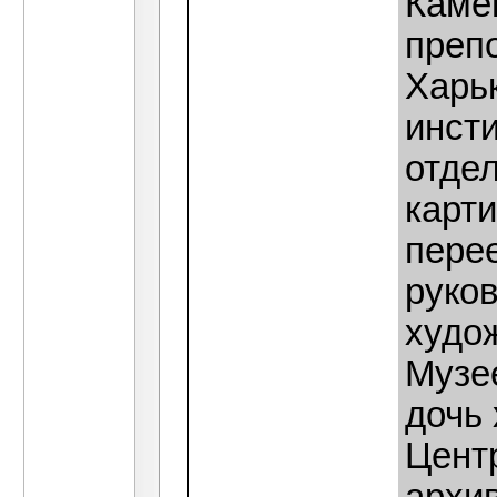
Каме
преп
Харь
инсти
отде
карти
перее
руко
худо
Музее
дочь
Цент