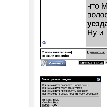
что 
воло
уезд
Ну и т
2 пользователя(ей)
Пулеметчик
(
сказали cпасибо:
Страница 75 из 113
«
Ваши права в разделе
Вы
не можете
создавать новые темы
Вы
не можете
отвечать в темах
Вы
не можете
прикреплять вложения
Вы
не можете
редактировать свои сообщения
BB коды
Вкл.
Смайлы
Вкл.
[IMG]
код
Вкл.