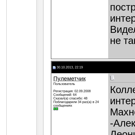
пост
интер
Видел
не та
30.10.2013, 22:19
Пулеметчик
Пользователь
Колле
Регистрация: 02.09.2008
Сообщений: 64
инте
Сказал(а) спасибо: 48
Поблагодарили 34 раз(а) в 24
сообщениях
Махно
-Але
Леон