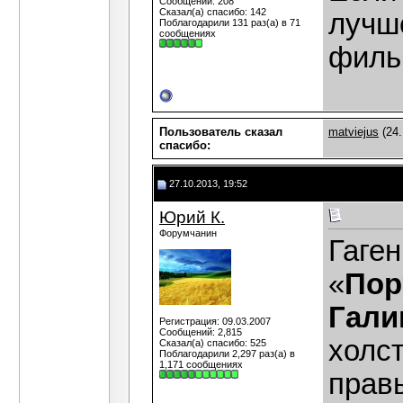
Сообщений: 208
Сказал(а) спасибо: 142
лучше
Поблагодарили 131 раз(а) в 71
сообщениях
филь
Пользователь сказал
matviejus
(24.
cпасибо:
27.10.2013, 19:52
Юрий К.
Форумчанин
Гаге
«
Пор
Гали
Регистрация: 09.03.2007
Сообщений: 2,815
холст
Сказал(а) спасибо: 525
Поблагодарили 2,297 раз(а) в
1,171 сообщениях
прав