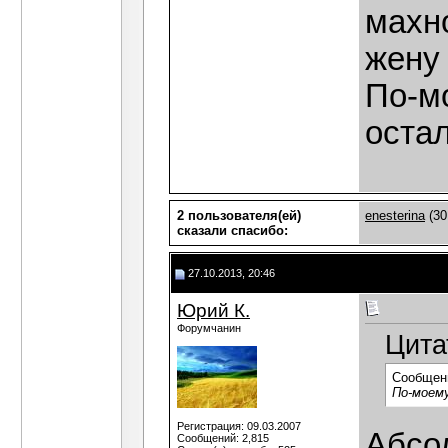
махн
жену
По-мо
остал
2 пользователя(ей)
enesterina
(30
сказали cпасибо:
27.10.2013, 20:46
Юрий К.
Форумчанин
Цита
Сообщен
По-моему
Регистрация: 09.03.2007
Абсо
Сообщений: 2,815