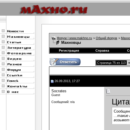
Форум | www.makhno.ru
>
Общий форум
>
Махно
Махновцы
Регистрация
Справка
С
Страница 75 из 113
«
26.09.2013, 17:27
Socrates
Guest
Цита
Сообщений: n/a
Сообщен
...такие
возьмет 