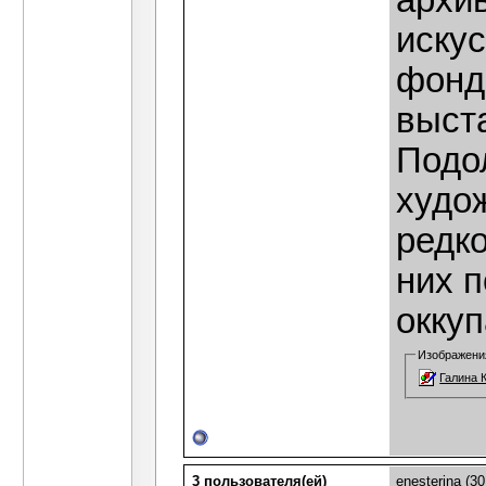
архи
иску
фонд
выста
Подо
худо
редко
них 
оккуп
Изображени
Галина 
3 пользователя(ей)
enesterina
(30