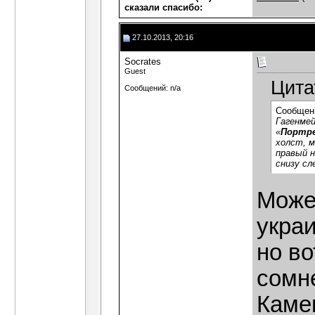
сказали cпасибо:
27.10.2013, 20:16
Socrates
Guest
Цита
Сообщений: n/a
Сообщен
Гагенме
«
Портре
холст, м
правый н
снизу сл
Може
украи
но во
сомн
Камен