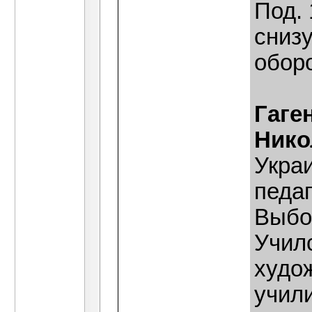
Под. 
снизу
оборо
Гаге
Нико
Укра
педаг
Выбор
Учил
худо
учил