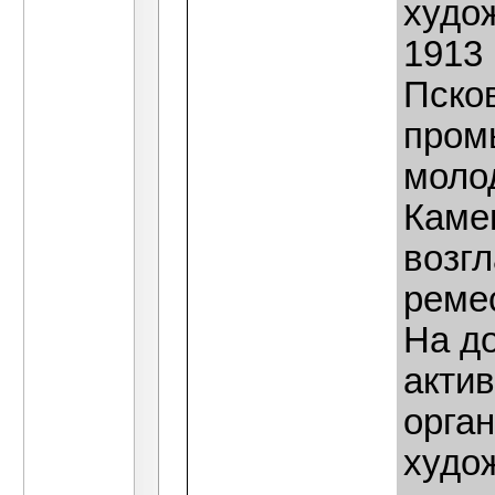
худож
1913
Пско
пром
моло
Каме
возг
реме
На д
акти
орга
худо