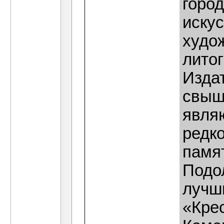
горо
искус
худо
литог
Изда
свыше
явля
редк
памя
Подол
лучш
«Кре