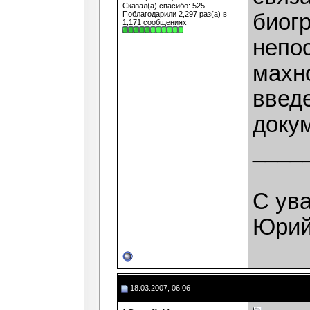
Сказал(а) спасибо: 525
Поблагодарили 2,297 раз(а) в
биог
1,171 сообщениях
непо
махно
введ
докум
____
С ув
Юрий
18.03.2007, 06:06