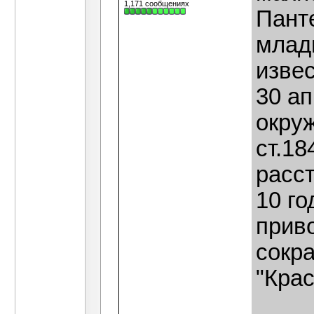
1,171 сообщениях
Пант
млад
изве
30 ап
окру
ст.18
расс
10 г
прив
сокр
"Кра