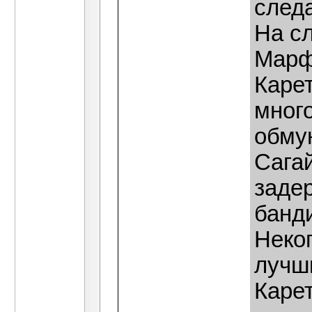
след
На с
Марф
Каре
много
обму
Сага
заде
банд
Неко
лучши
Каре