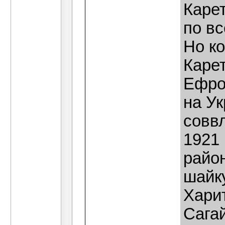
Карет
по вс
Но ко
Каре
Ефро
на Ук
совв
1921 
район
шайку
Харит
Сагай