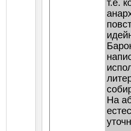
т.е. 
анарх
повст
идейн
Баро
напи
испо
лите
соби
На а
есте
уточн