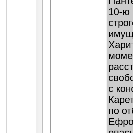
Пант
10-ю
стро
имущ
Харит
моме
расс
свобо
с ко
Каре
по от
Ефро
опас