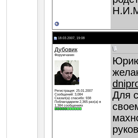
Н.И.М
18.03.2007, 19:08
Дубовик
Форумчанин
Юрию 
жела
dnipr
Регистрация: 25.01.2007
Для с
Сообщений: 3,084
Сказал(а) спасибо: 938
Поблагодарили 2,365 раз(а) в
свое
1,384 сообщениях
махн
руко