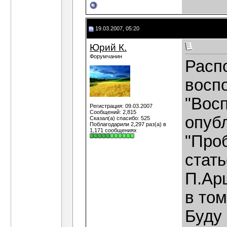
19.03.2007, 05:20
Юрий К.
Форумчанин
Распо
восп
"Вос
Регистрация: 09.03.2007
Сообщений: 2,815
опуб
Сказал(а) спасибо: 525
Поблагодарили 2,297 раз(а) в
1,171 сообщениях
"Проб
стат
П.Ар
в том
Буду 