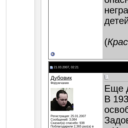
негр
дете
(
Крас
21.03.2007, 02:21
Дубовик
Форумчанин
Еще 
В 19
осво
Регистрация: 25.01.2007
Задо
Сообщений: 3,084
Сказал(а) спасибо: 938
Поблагодарили 2,365 раз(а) в