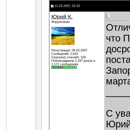
21.03.2007, 02:33
Юрий К.
Форумчанин
Отли
что П
доср
Регистрация: 09.03.2007
Сообщений: 2,815
пост
Сказал(а) спасибо: 525
Поблагодарили 2,297 раз(а) в
1,171 сообщениях
Запор
марта
____
С ув
Юрий