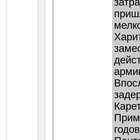
затра
приш
мелко
Хари
замес
дейс
арми
Впос
заде
Карет
Прим
годо