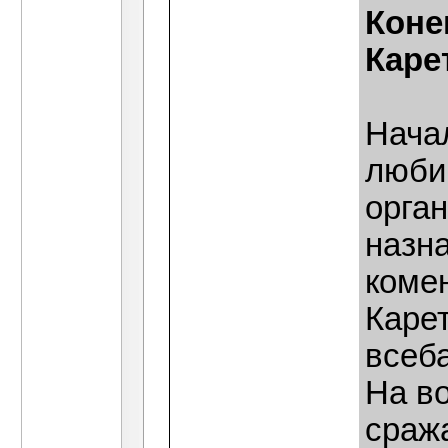
Коне
Каре
Нача
люби
орган
назна
коме
Каре
всеб
На в
сраж