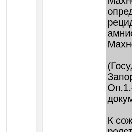
Махн
опре
реци
амни
Махно
(Гос
Запор
Оп.1.
доку
К со
родс