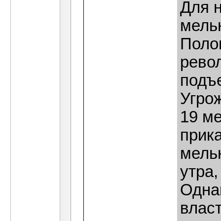
Для 
мель
Поло
рево
подъ
Угро
19 ме
прик
мельн
утра,
Одна
власт