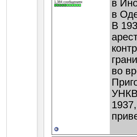
в Ин
1,384 сообщениях
в Од
В 193
арес
конт
гран
во в
Приго
УНКВ
1937,
прив