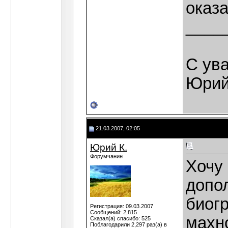
оказ
____
С ув
Юрий
21.03.2007, 02:05
Юрий К.
Форумчанин
Хочу
допо
биогр
Регистрация: 09.03.2007
Сообщений: 2,815
махно
Сказал(а) спасибо: 525
Поблагодарили 2,297 раз(а) в