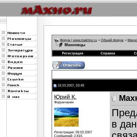
Форум | www.makhno.ru
>
Общий форум
>
Махно
Махновцы
Регистрация
Справка
С
18.03.2007, 03:48
Юрий К.
Мах
Форумчанин
Пред
в дан
связ
Регистрация: 09.03.2007
Сообщений: 2,815