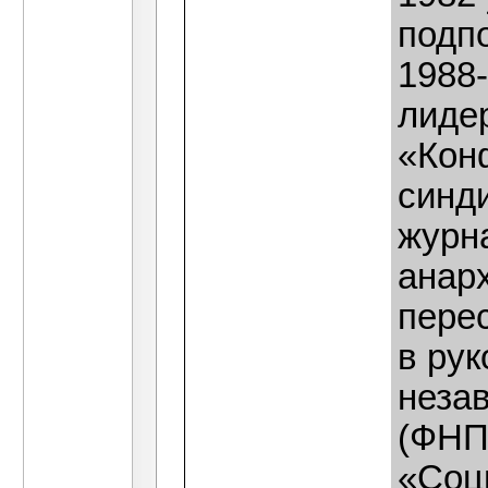
подпо
1988
лиде
«Кон
синд
журн
анар
перес
в ру
неза
(ФНП
«Соц