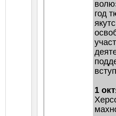
волю
год т
якутс
осво
участ
деят
подде
вступ
1 ок
Херс
махн