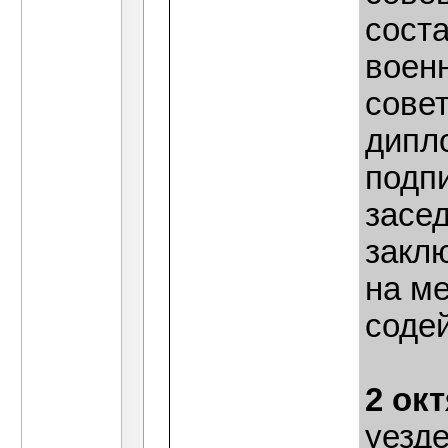
сост
воен
сове
дипл
подп
засе
закл
на ме
соде
2 ок
уезде