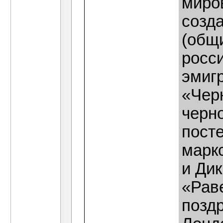
миро
созд
(общи
росс
эмиг
«Черн
черн
пост
марк
и Ди
«Рав
позд