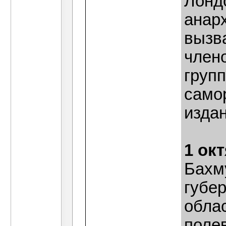
Лонд
анарх
вызв
член
групп
само
изда
1 ок
Бахм
губе
облас
поле