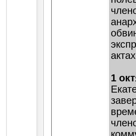
член
анар
обви
эксп
актах
1 ок
Екат
заве
време
член
комм