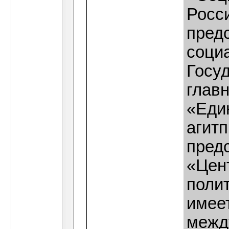
Росси
предс
соци
Госу
глав
«Еди
агит
пред
«Цен
полит
имеет
межд