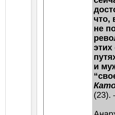
сейч
дост
что,
не п
рево
этих
путя
и му
“сво
Като
(23). 
Анар