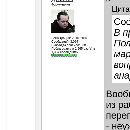
Форумчанин
Цита
Со
В п
Регистрация: 25.01.2007
Пол
Сообщений: 3,084
Сказал(а) спасибо: 938
Поблагодарили 2,365 раз(а) в
мар
1,384 сообщениях
воп
ана
Вооб
из ра
пере
- неу