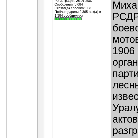
Регистрация: 25.01.2007
Миха
Сообщений: 3,084
Сказал(а) спасибо: 938
Поблагодарили 2,365 раз(а) в
РСДР
1,384 сообщениях
боев
мото
1906
орга
парт
лесн
извес
Урал
акто
разг