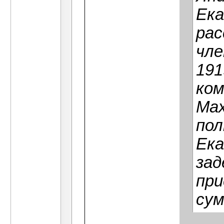
Ека
рас
чле
191
ком
Мах
пол
Ека
зад
при
сум