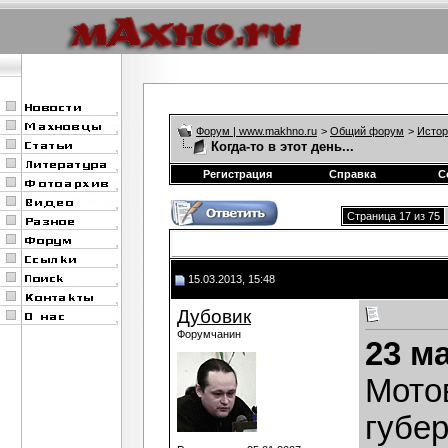
Форум | www.makhno.ru
>
Общий форум
>
Истор
Когда-то в этот день...
Регистрация
Справка
С
Страница 17 из 75
15.03.2013, 15:48
Дубовик
Форумчанин
23 м
Мото
губе