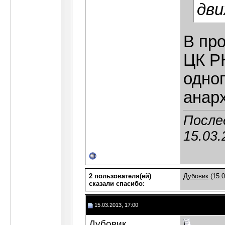
дви
В пр
ЦК РК
одног
анар
После
15.03.
2 пользователя(ей)
Дубовик
(15.0
сказали cпасибо:
15.03.2013, 17:00
Дубовик