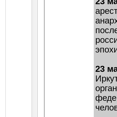
23 м
арес
анар
посл
росс
эпох
23 м
Ирку
орга
феде
челов