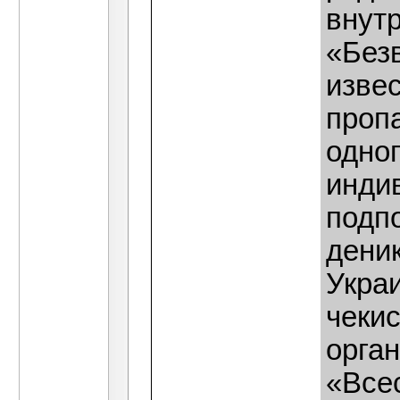
внутр
«Безв
извес
проп
одног
инди
подп
деник
Укра
чекис
орга
«Все