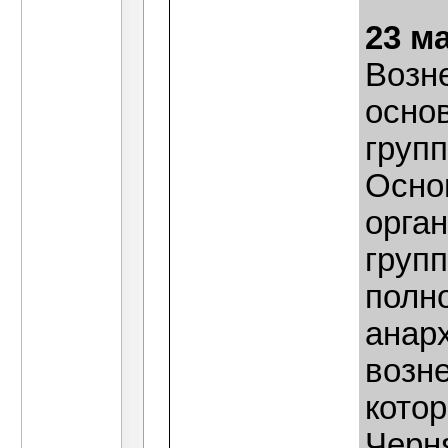
23 м
Возн
осно
груп
Осно
орга
груп
полн
анар
возн
котор
Черн