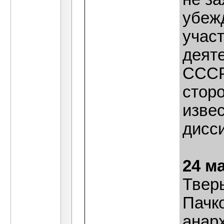
убеж
участ
деяте
СССР
сторо
изве
дисс
24 м
Твер
Пачко
анар