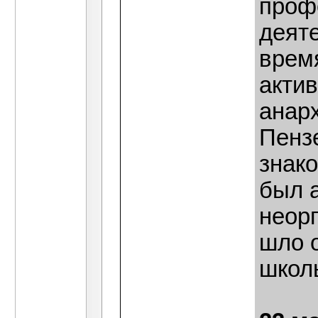
проф
деят
врем
акти
анар
Пензе
знако
был 
неор
шло о
школы