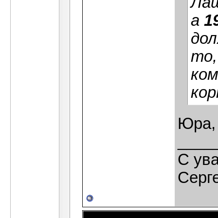
Лащ
а
1
дол
то,
ком
кор
Юра,
____
C ув
Серг