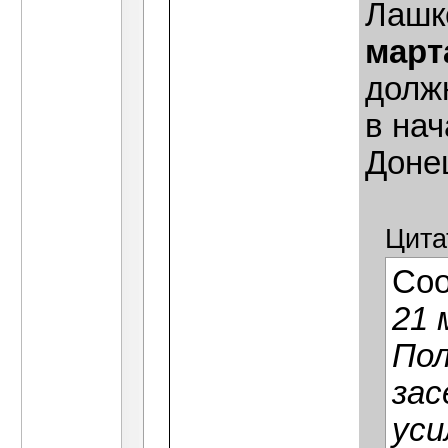
Лашк
март
должн
в нач
Доне
Цита
Со
21 
Пол
зас
уси