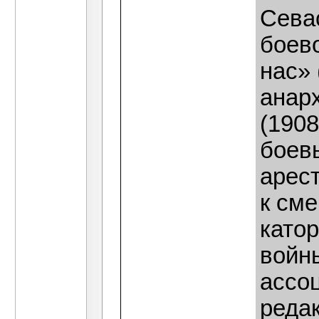
Сева
боев
нас» 
анар
(1908
боев
арес
к сме
катор
войн
ассо
реда