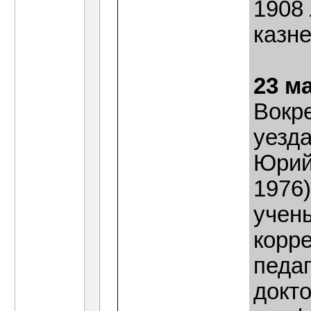
1908
казне
23 м
Вокр
уезд
Юрий
1976
учены
корр
педаг
докто