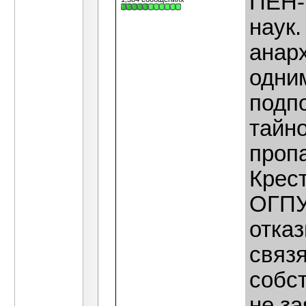
ПЕН-
наук.
анар
одни
подп
тайно
проп
Крес
ОГПУ
отка
связя
собс
не за