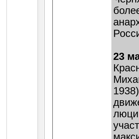
боле
анар
Росс
23 м
Крас
Миха
1938)
движе
люци
участ
макс