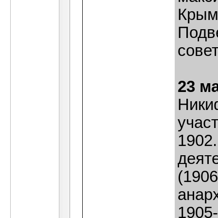
Крыму
Подв
совет
23 м
Ники
учас
1902
деят
(1906
анар
1905