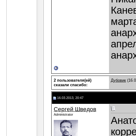
Канев
март
анарх
апре
анар
2 пользователя(ей)
Дубовик
(16.0
сказали cпасибо:
16.03.2013, 20:47
Сергей Шведов
Administrator
Анат
корре