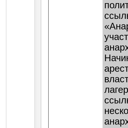
поли
ссыл
«Ана
учас
анарх
Начи
арес
власт
лагер
ссылк
неско
анар