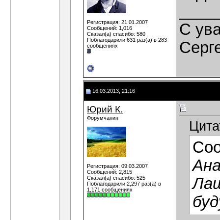
____
Регистрация: 21.01.2007
C ув
Сообщений: 1,016
Сказал(а) спасибо: 580
Поблагодарили 631 раз(а) в 283
Серг
сообщениях
16.03.2013, 21:16
Юрий К.
Форумчанин
Цита
Со
Ана
Регистрация: 09.03.2007
Сообщений: 2,815
Сказал(а) спасибо: 525
Лаш
Поблагодарили 2,297 раз(а) в
1,171 сообщениях
бу