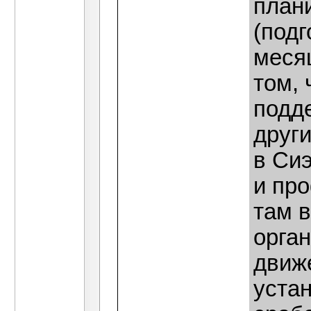
план
(подг
месяц
том, 
подд
други
в Сиэ
и пр
там 
орган
движ
устан