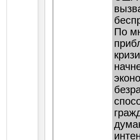
вызв
бесп
По м
прибл
криз
начне
эконо
безр
спос
гражд
дума
инте