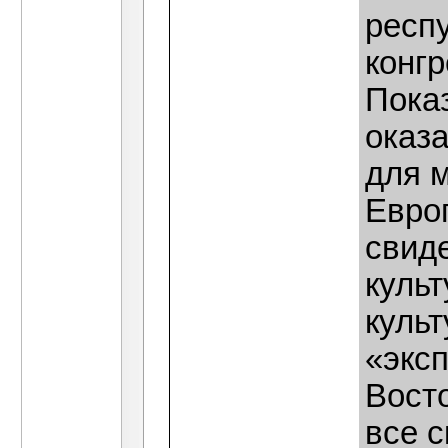
респ
конгр
Показ
оказ
для м
Евро
свид
куль
куль
«экс
Восто
все 