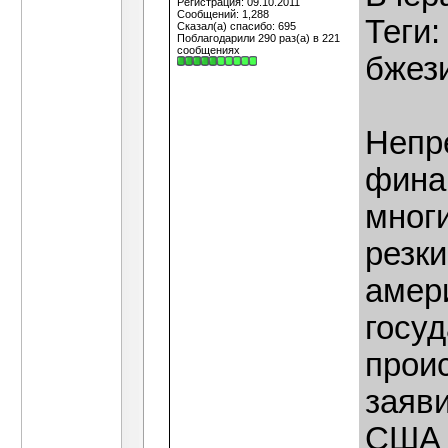
Регистрация: 09.10.2011
Сообщений: 1,288
Теги:
Сказал(а) спасибо: 695
Поблагодарили 290 раз(а) в 221
сообщениях
бжези
Непр
фина
многи
резк
амери
госу
прои
заяв
США 