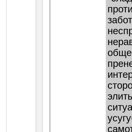
прот
забо
несп
нера
обще
прен
инте
стор
элит
ситуа
усугу
самот