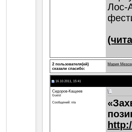
Лос-
фест
(чита
2 пользователя(ей)
Мария Мезоз
сказали cпасибо:
16.10.2011, 15:41
Сидоров-Кащеев
Guest
«Зах
Сообщений: n/a
пози
http: