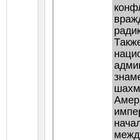
конф
враж
радик
Такж
наци
адми
знам
шахм
Амери
импе
нача
межд