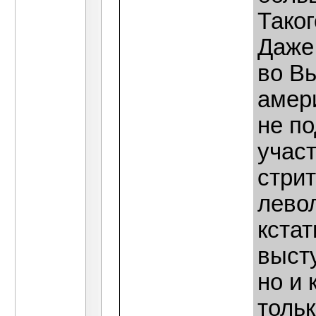
Таког
Даже
во В
амер
не п
участ
стрит
лево
кстат
выст
но и
тольк