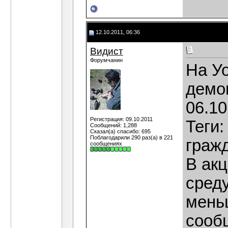
12.10.2011, 06:36
Видист
Форумчанин
На У
демо
06.1
Регистрация: 09.10.2011
Теги:
Сообщений: 1,288
Сказал(а) спасибо: 695
Поблагодарили 290 раз(а) в 221
граж
сообщениях
В акц
среду
мень
сообщ