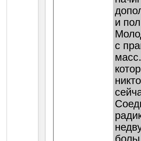
допо
и по
Моло
с пр
масс.
котор
никто
сейча
Соед
ради
недв
боль