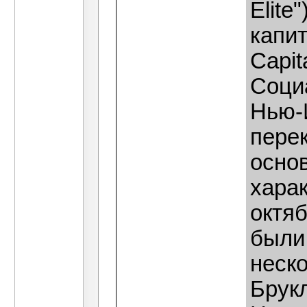
Elite
капит
Capit
Соци
Нью-
перек
осно
харак
октя
были 
неск
Брукл