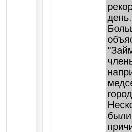
рекор
день.
Боль
объяс
"Зай
член
напри
медсе
город
Неск
были
прич