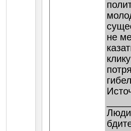
поли
молод
суще
не м
казат
клику
потря
гибе
Источ
____
Люди,
бдит