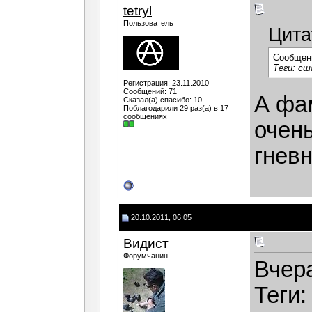
tetryl
Пользователь
Цита
Сообщен
Теги: сш
Регистрация: 23.11.2010
Сообщений: 71
А фам
Сказал(а) спасибо: 10
Поблагодарили 29 раз(а) в 17
сообщениях
очень
гневн
20.10.2011, 06:05
Видист
Форумчанин
Вчера
Теги: