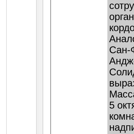
сотр
орган
кордо
Анал
Сан-
Андже
Соли
выра
Масс
5 окт
комна
надпи