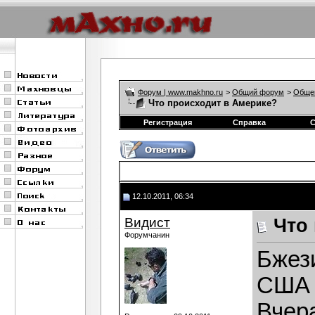
Форум | www.makhno.ru
>
Общий форум
>
Обще
Что происходит в Америке?
Регистрация
Справка
12.10.2011, 06:34
Видист
Что
Форумчанин
Бжез
США
Вчера