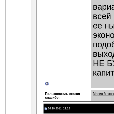
вариа
всей
ее н
экон
подоб
выхо
НЕ Б
капи
Пользователь сказал
Мария Мезоз
cпасибо:
16.10.2011, 21:12