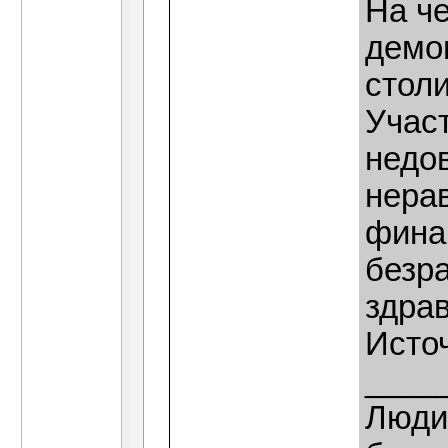
На че
демо
столи
Учас
недо
нера
фина
безр
здра
Источ
____
Люди,