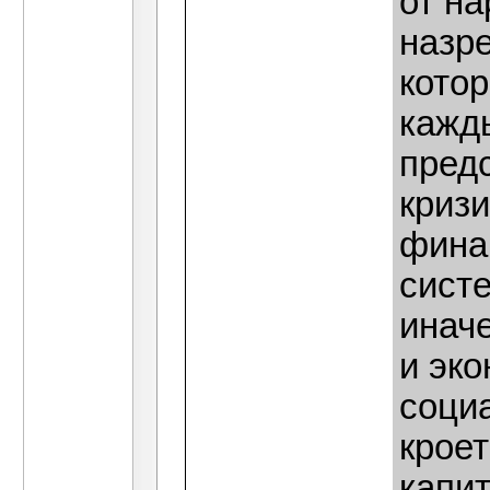
от на
назр
котор
кажд
предс
кризи
фина
систе
инач
и эко
соци
кроет
капит