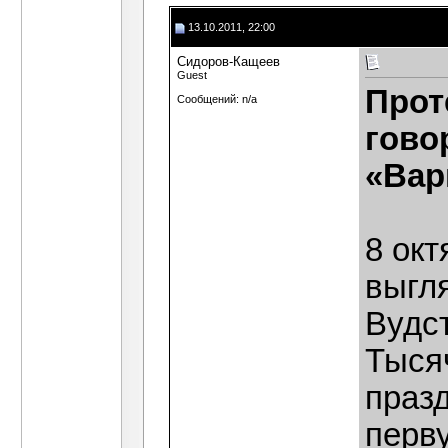
13.10.2011, 22:00
Сидоров-Кащеев
Guest
Прот
Сообщений: n/a
гово
«Вар
8 ок
выгл
Вудст
Тыся
праз
перв