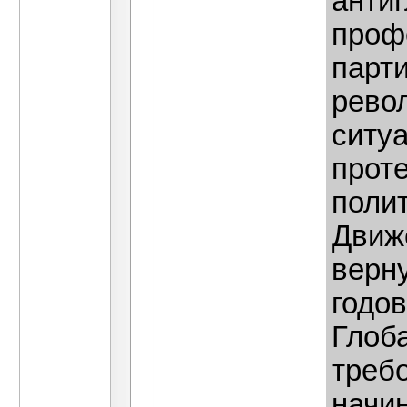
анти
проф
парти
рево
ситу
проте
поли
Движ
верну
годов
Глоб
требо
начи