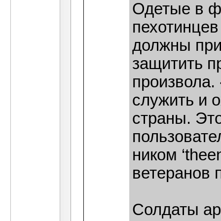
Одетые в фо
пехотинцев
должны при
защитить п
произвола.
служить и 
страны. Эт
пользовател
ником ‘the
ветеранов 
Солдаты ар