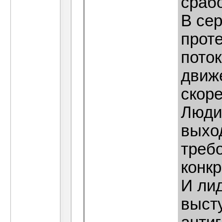
сраб
В сер
прот
поток
движ
скоре
Люди
выхо
треб
конк
И ли
выст