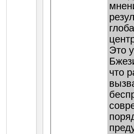
мнен
резу
глоб
цент
Это у
Бжези
что 
вызв
бесп
совр
поряд
пред