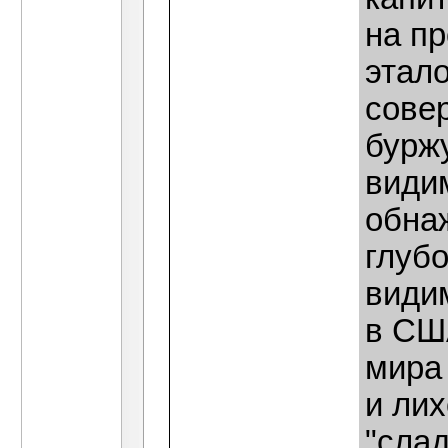
на п
этал
сове
буржу
види
обна
глубо
видим
в СШ
мира
и лих
"сла