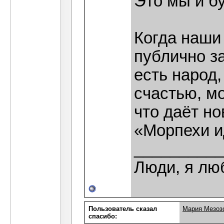
Это мы и б
Когда наши
публично за
есть народ
счастью, м
что даёт н
«Морпехи ид
__________
Люди, я лю
Пользователь сказал
Мария Мезоз
cпасибо: