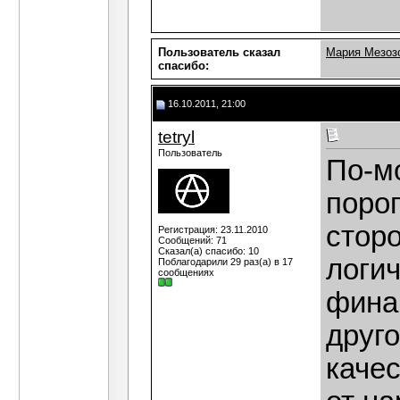
Пользователь сказал
Мария Мезоз
cпасибо:
16.10.2011, 21:00
tetryl
Пользователь
По-м
порог
стор
Регистрация: 23.11.2010
Сообщений: 71
Сказал(а) спасибо: 10
логи
Поблагодарили 29 раз(а) в 17
сообщениях
финан
друго
качес