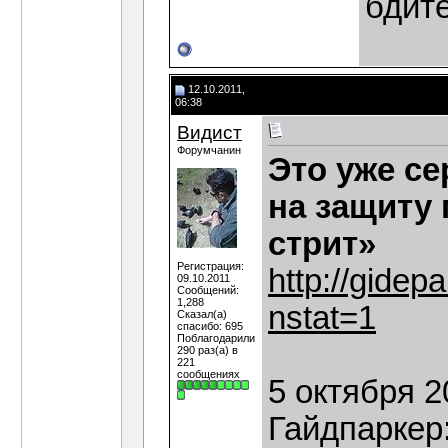
бдит
12.10.2011,
06:38
Видист
Форумчанин
Это уже с
на защиту
стрит»
Регистрация:
http://gidep
09.10.2011
Сообщений:
1,288
nstat=1
Сказал(а)
спасибо: 695
Поблагодарили
290 раз(а) в
221
сообщениях
5 октября 2
Гайдпаркер