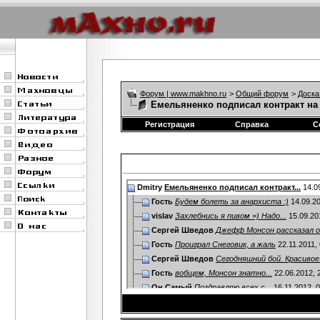
Форум | www.makhno.ru
>
Общий форум
>
Доска
Емельяненко подписал контракт на
Регистрация
Справка
С
Dmitry
Емельяненко подписал контракт...
14.0
Гость
Будем болеть за анархиста :)
14.09.2
vislav
Захлебнись я пивом =) Надо...
15.09.20
Сергей Шведов
Джефф Монсон рассказал о.
Гость
Проиграл Снеговик, а жаль
22.11.2011,
Сергей Шведов
Сегодняшний бой. Красивое.
Гость
вобщем, Монсон знатно...
22.06.2012,
Он Самый
Поздравляю всех с...
16.11.2012,
0
Гость
Будем болеть за анархиста
07.10.2013,
11