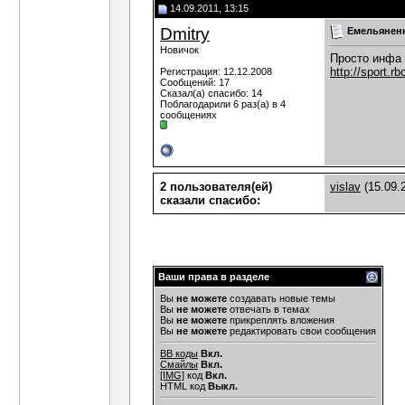
14.09.2011, 13:15
Dmitry
Емельяненк
Новичок
Просто инфа 
http://sport.rb
Регистрация: 12.12.2008
Сообщений: 17
Сказал(а) спасибо: 14
Поблагодарили 6 раз(а) в 4
сообщениях
2 пользователя(ей)
vislav
(15.09.
сказали cпасибо:
Ваши права в разделе
Вы
не можете
создавать новые темы
Вы
не можете
отвечать в темах
Вы
не можете
прикреплять вложения
Вы
не можете
редактировать свои сообщения
BB коды
Вкл.
Смайлы
Вкл.
[IMG]
код
Вкл.
HTML код
Выкл.