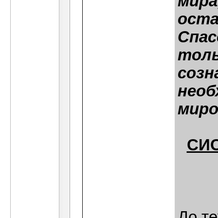
мира
оста
Спас
толь
созн
необ
миро
СИ
До те