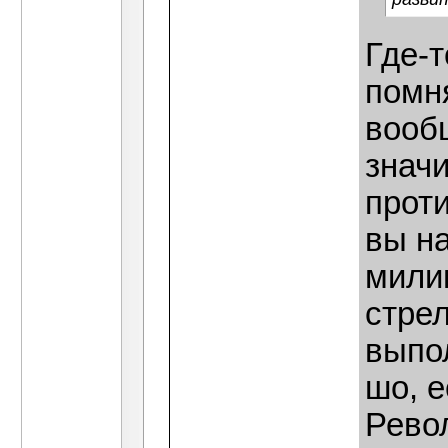
Где-т
помня
вооб
значи
проти
вы на
милиц
стре
выпо
шо, 
Револ