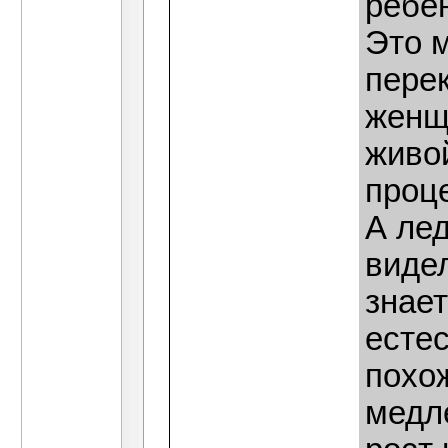
ребен
Это м
пере
женщ
живой
проц
А лед
видел
знае
есте
похож
медл