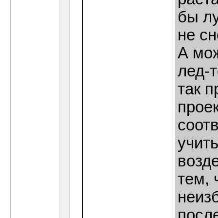
бы л
не сн
А мож
лед-т
так п
прое
соот
учить
возде
тем,
неиз
посл