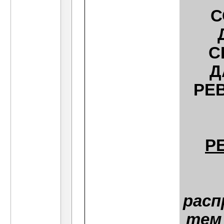
С
С
Д
РЕ
Р
расп
тем 