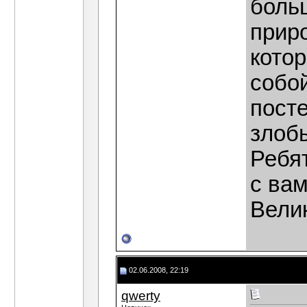
боль
прир
кото
собой
пост
злобы
Ребят
с вам
Вели
02.06.2008, 22:19
qwerty