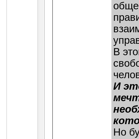
общес
прави
взаи
упра
В эт
своб
челов
И эт
мечт
необ
кото
Но б