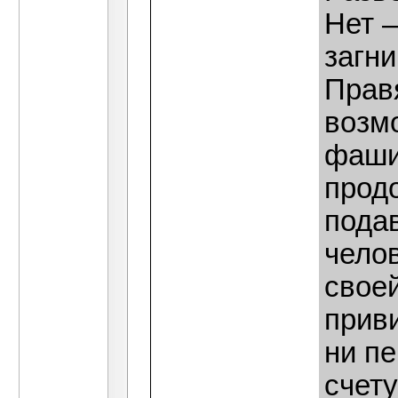
Нет 
загни
Прав
возм
фаши
прод
пода
чело
своей
прив
ни пе
счет