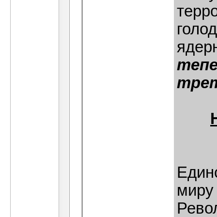
терро
голо
ядер
тепе
трет
Един
миру
Рево