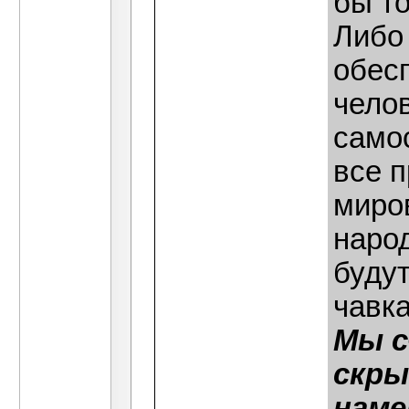
бы т
Либо
обес
чело
само
все 
миров
народ
будут
чавка
Мы с
скры
наме