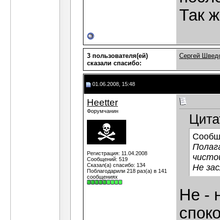
Так ж
3 пользователя(ей)
Сергей Швед
сказали cпасибо:
01.06.2008, 15:48
Heetter
Форумчанин
Цита
Сообщ
Полаг
Регистрация: 11.04.2008
чисто
Сообщений: 519
Сказал(а) спасибо: 134
Не за
Поблагодарили 218 раз(а) в 141
сообщениях
Не -
споко