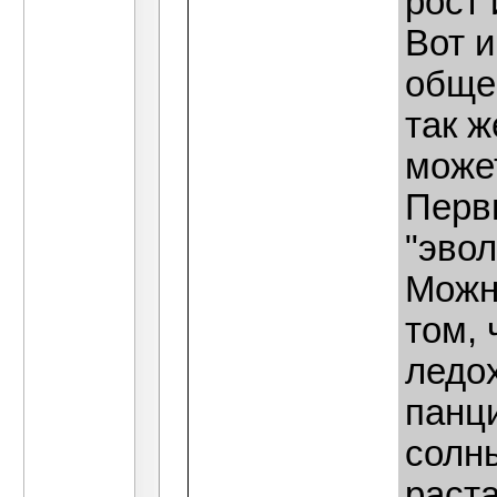
рост 
Вот и
общес
так ж
може
Перв
"эвол
Можн
том, 
ледо
панци
солн
раста