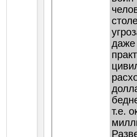
челов
стол
угроз
даже 
прак
циви
расх
долл
бедн
т.е. 
милл
Разве