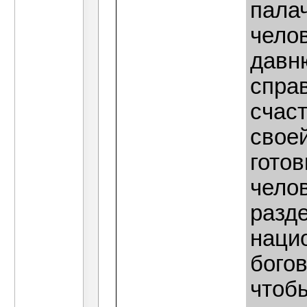
палач
чело
давн
спра
счас
своей
готов
челов
разд
наци
богов
чтобы