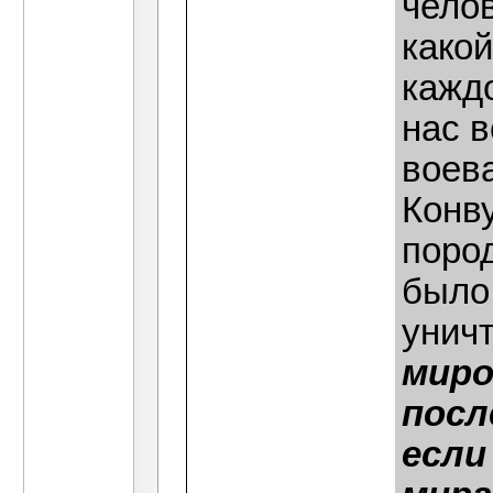
челов
какой
кажд
нас в
воева
Конв
поро
было
унич
миро
посл
если