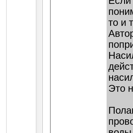
Если
поним
то и 
Авто
попри
Наси
дейс
наси
Это н
Пола
пров
воды