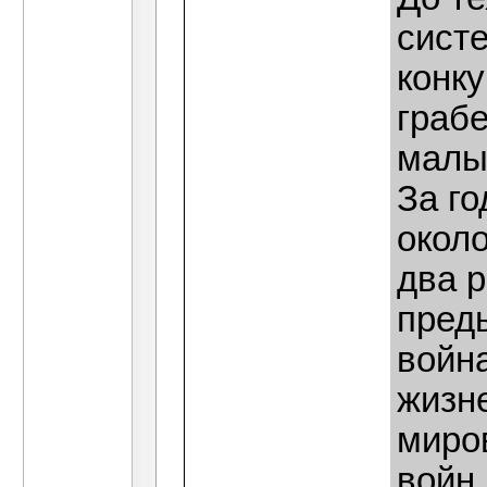
сист
конку
грабе
малы
За г
около
два р
пред
войн
жизне
миро
войн