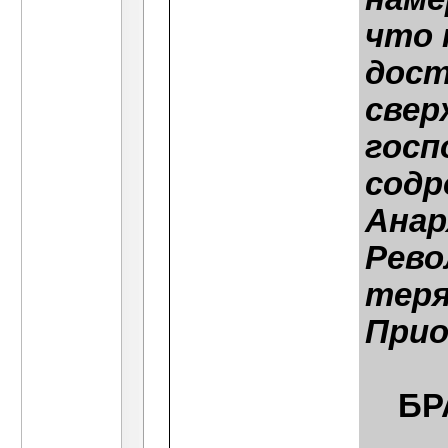
что 
дост
свер
госп
содр
Анар
Рево
теря
Прио
БР