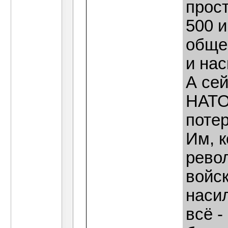
прост
500 и
обще
и нас
А сей
НАТО
поте
Им, к
револ
войск
наси
всё -