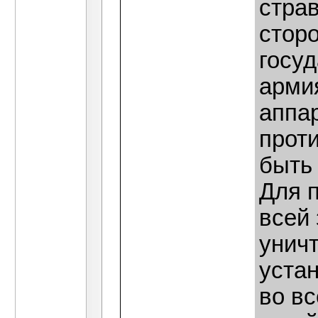
страв
сторо
госу
арми
аппа
прот
быть
Для 
всей
уничт
уста
во вс