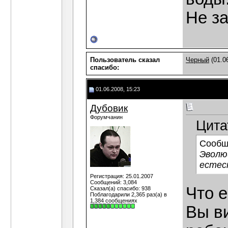
Не за
Пользователь сказал
Черный
(01.0
cпасибо:
01.06.2008, 15:23
Дубовик
Форумчанин
Цита
Сообщ
Эволю
естес
Регистрация: 25.01.2007
Сообщений: 3,084
Что е
Сказал(а) спасибо: 938
Поблагодарили 2,365 раз(а) в
1,384 сообщениях
Вы в