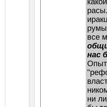
какой
расы.
ирак
румы
все м
общи
нас 
Опыт
"рефо
влас
ником
ни ли