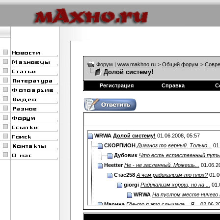
Форум | www.makhno.ru
>
Общий форум
>
Совре
Долой систему!
Регистрация
Справка
С
WRWA
Долой систему!
01.06.2008,
05:57
СКОРПИОН
Диагноз то верный. Только...
01
Дубовик
Что есть естественный путь?
Heetter
Не - не засланный. Можешь...
01.06.2
Стас258
А чем радикализм-то плох?
01.0
giorgi
Радикализм хорош, но на ...
01.
WRWA
На пустом месте ничего н
Марина
Где-то я это слышала... Я...
02.06.2
qwerty
Тогда тебе действительно не с..