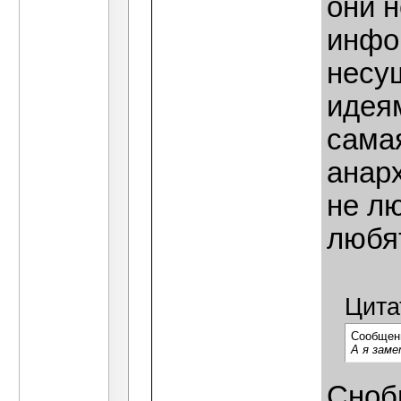
они 
инфо
несу
идеям
самая
анарх
не лю
любя
Цита
Сообщен
А я заме
Сноб