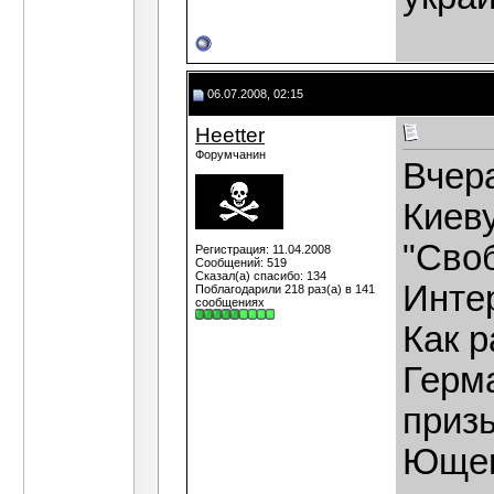
06.07.2008, 02:15
Heetter
Форумчанин
Вчера
Киев
"Сво
Регистрация: 11.04.2008
Сообщений: 519
Сказал(а) спасибо: 134
Инте
Поблагодарили 218 раз(а) в 141
сообщениях
Как р
Герма
приз
Ющен