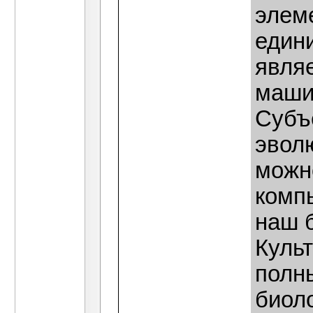
элем
един
являе
маши
Субъ
эвол
можн
комп
наш 
Куль
полн
биоло