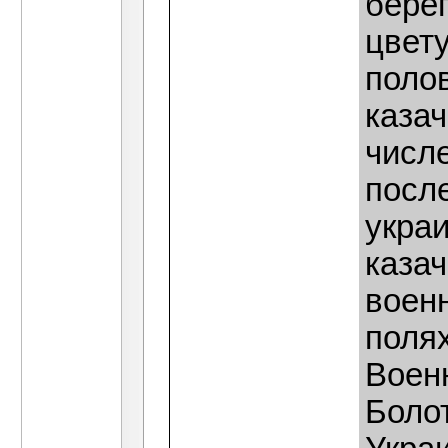
берег
цвет
полов
каза
числ
посл
украи
каза
воен
поля
Воен
Боло