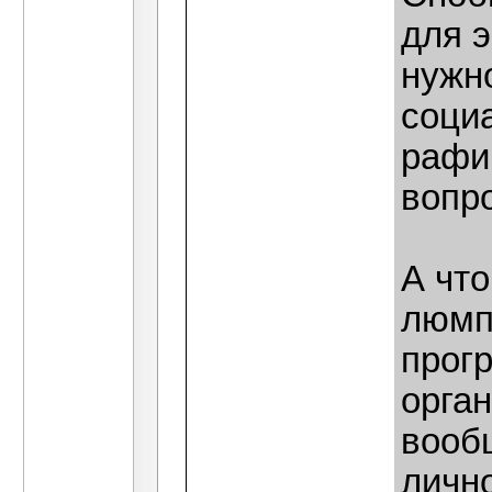
для 
нужн
соци
рафи
вопр
А чт
люмп
прог
орган
вооб
личн