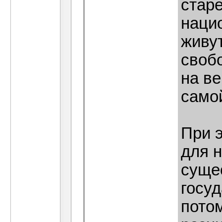
стар
наци
живут
свобо
на в
само
При э
для н
суще
госуд
потом