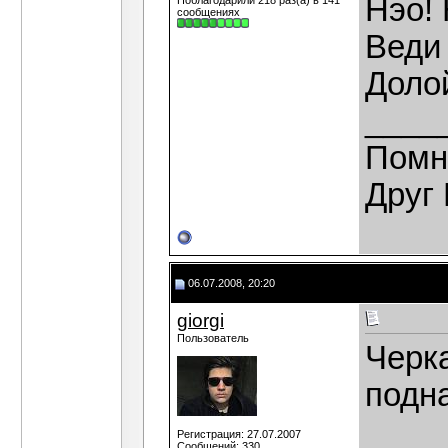
Нэо! 
Поблагодарили 218 раз(а) в 141
сообщениях
Веди
Доло
____
Помн
Друг 
06.07.2008, 20:20
giorgi
Пользователь
Черка
подн
Регистрация: 27.07.2007
Сообщений: 330