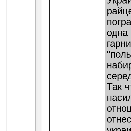
Украи
райце
погра
одна 
гарни
"поль
наби
серед
Так ч
наси
отно
отнес
укра