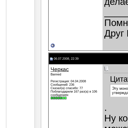
делае
____
Помн
Друг 
06.07.2008, 22:39
Черкас
Banned
Цита
Регистрация: 04.04.2008
Сообщений: 236
Сказал(а) спасибо: 77
Эту моно
Поблагодарили 167 раз(а) в 106
утвержда
сообщениях
.
Ну к