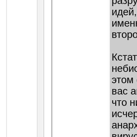
разр
идей,
имен
втор
Кстат
небио
этом
вас 
что н
исче
анар
виру