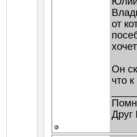
Юлии
Влад
от ко
посеб
хочет
Он ск
что к
____
Помн
Друг 