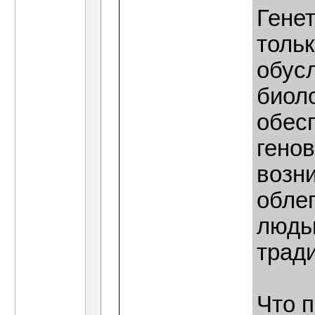
Гене
тольк
обус
биол
обес
гено
возни
обле
людь
трад
Что п