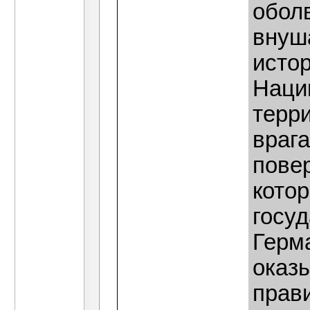
обол
внуш
исто
Наци
терр
враг
повер
кото
госуд
Герма
оказ
прав