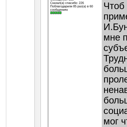
Чтоб
Сказал(а) спасибо: 226
Поблагодарили 85 раз(а) в 60
сообщениях
прим
И.Бун
мне п
субъ
Труд
боль
прол
нена
боль
соци
мог ч