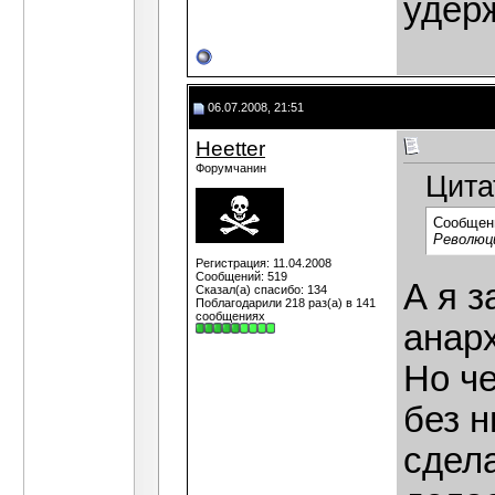
удер
06.07.2008, 21:51
Heetter
Форумчанин
Цита
Сообщен
Революц
Регистрация: 11.04.2008
Сообщений: 519
А я 
Сказал(а) спасибо: 134
Поблагодарили 218 раз(а) в 141
сообщениях
анарх
Но че
без н
сдела