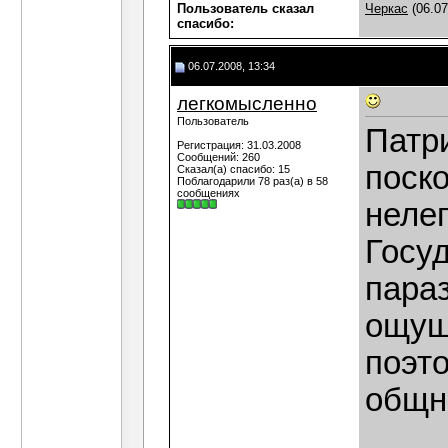
Пользователь сказал
Черкас
(06.07
cпасибо:
06.07.2008, 13:34
легкомысленно
Пользователь
Патр
Регистрация: 31.03.2008
Сообщений: 260
поск
Сказал(а) спасибо: 15
Поблагодарили 78 раз(а) в 58
сообщениях
неле
Госу
пара
ощущ
поэт
общн