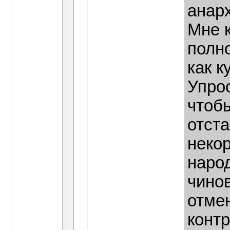
анар
Мне 
полн
как к
Упро
чтоб
отста
неко
народ
чино
отмен
конт