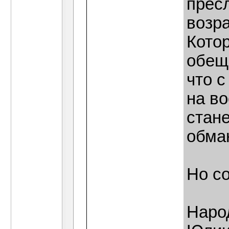
прес
возра
Кото
обещ
что с
на в
стан
обман
Но со
Наро