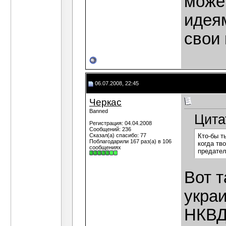
може
идея
свои 
06.07.2008, 22:45
Черкас
Banned
Цита
Регистрация: 04.04.2008
Сообщений: 236
Сказал(а) спасибо: 77
Кто-бы т
Поблагодарили 167 раз(а) в 106
когда тв
сообщениях
предател
Вот 
укра
НКВД