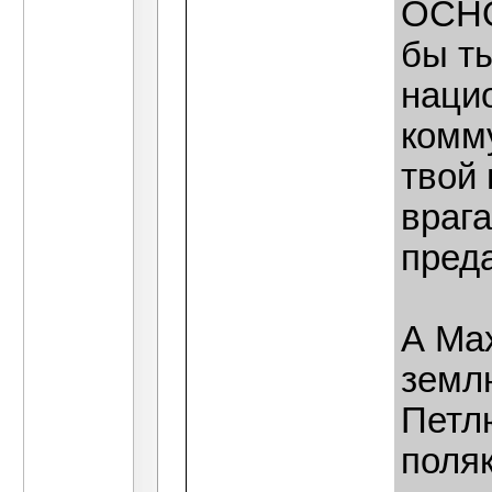
ОСНО
бы т
нацио
комму
твой
врага
пред
А Ма
землю
Петл
поля