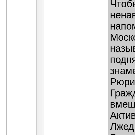
Чтобы
нена
напом
Моск
назы
подн
знам
Рюрик
Граж
вмеш
Акти
Лжед