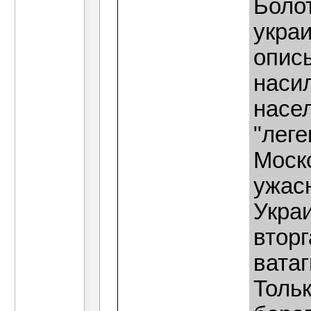
Боло
укра
опис
наси
насе
"лег
Моск
ужас
Укра
вторг
ватаг
Толь