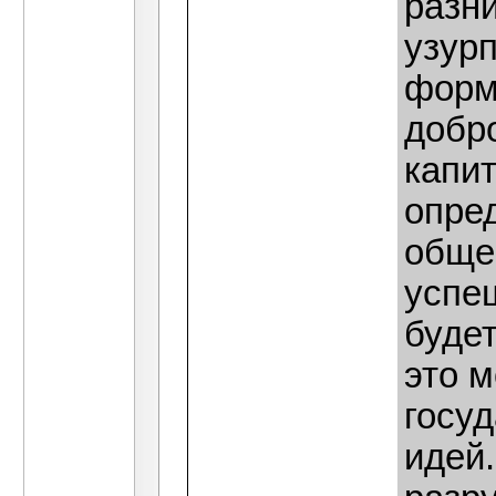
разн
узур
форм
добро
капи
опре
общес
успе
будет
это 
госу
идей