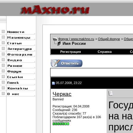
Форум | www.makhno.ru
>
Общий форум
>
Обще
Имя России
Регистрация
Справка
С
05.07.2008, 23:22
Черкас
Banned
Госу
Регистрация: 04.04.2008
Сообщений: 236
на н
Сказал(а) спасибо: 77
Поблагодарили 167 раз(а) в 106
сообщениях
прис