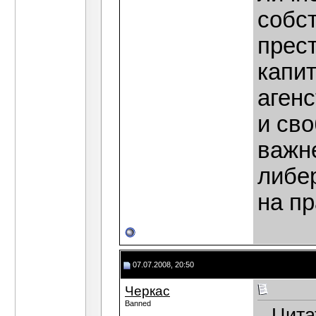
собст
прест
капи
аген
и сво
важн
либе
на п
07.07.2008, 20:50
Черкас
Banned
Цита