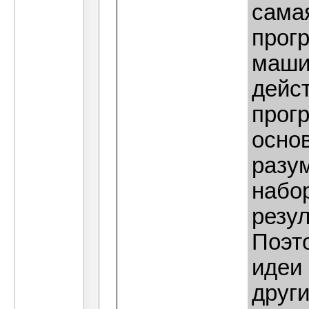
сама
прог
маши
дейс
прогр
основ
разу
набо
резу
Поэт
идеи
други