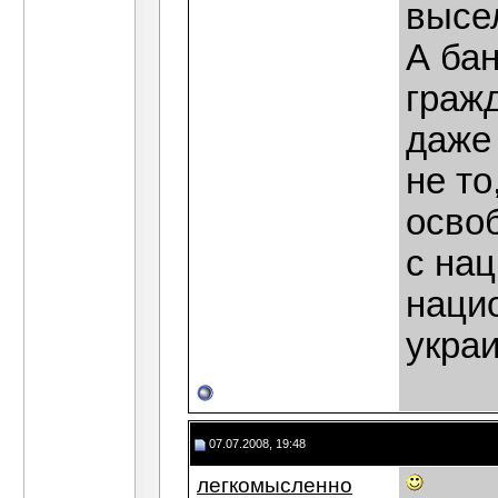
высе
А ба
граж
даже 
не то
осво
с на
наци
укра
07.07.2008, 19:48
легкомысленно