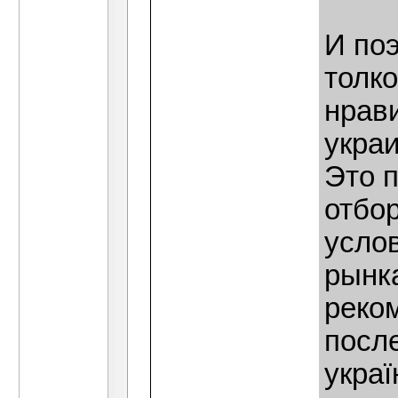
И поэ
толк
нрави
укра
Это п
отбор
усло
рынка
реко
посл
украї