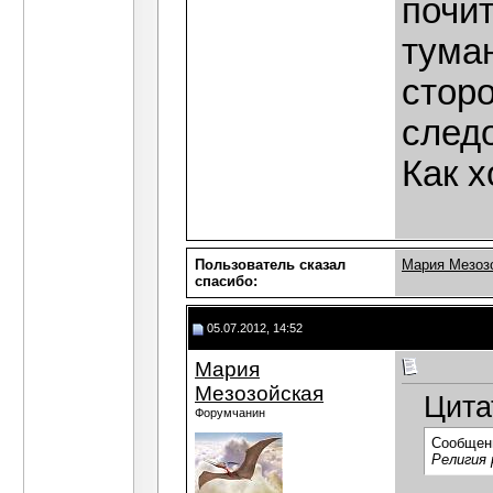
почит
тума
стор
следо
Как х
Пользователь сказал
Мария Мезоз
cпасибо:
05.07.2012, 14:52
Мария
Мезозойская
Цита
Форумчанин
Сообщен
Религия 