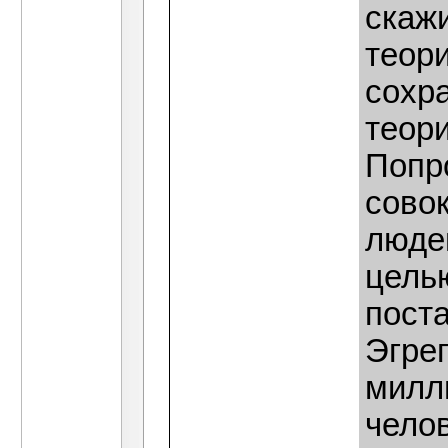
скаж
теори
сохр
теор
Попр
сово
люде
цель
пост
Эгре
милл
чело