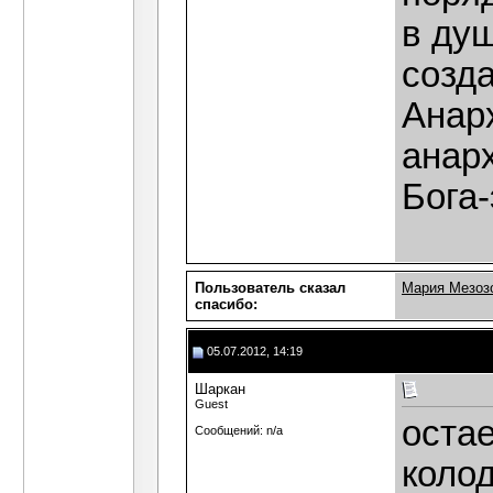
в ду
созд
Анарх
анарх
Бога-
Пользователь сказал
Мария Мезоз
cпасибо:
05.07.2012, 14:19
Шаркан
Guest
остае
Сообщений: n/a
колод