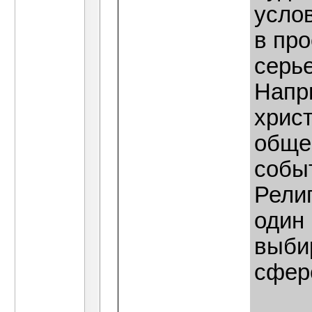
усло
в про
серь
Напр
хрис
общес
собы
Религ
один
выби
сфер