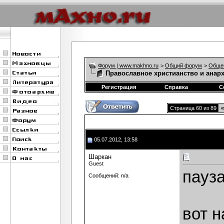
Форум | www.makhno.ru
>
Общий форум
>
Обще
Православное христианство и анар
Регистрация
Справка
С
Страница 60 из 89
«
05.07.2012, 13:58
Шаркан
Guest
пауза
Сообщений: n/a
вот н