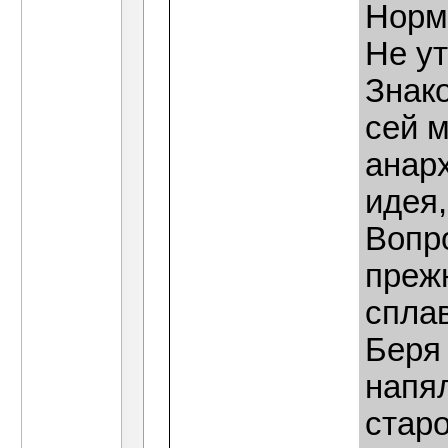
Норм
Не у
Знак
сей 
анарх
идея
Вопр
преж
спла
Беря
напя
стар