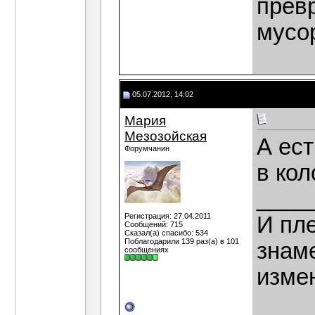
превр
мусо
05.07.2012, 14:02
Мария
Мезозойская
А ест
Форумчанин
в кол
____
Регистрация: 27.04.2011
И пле
Сообщений: 715
Сказал(а) спасибо: 534
Поблагодарили 139 раз(а) в 101
знаме
сообщениях
изме