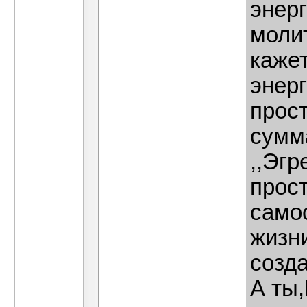
энер
моли
кажет
энер
прос
сумм
,,Эгр
прос
само
жизни
созд
А ты