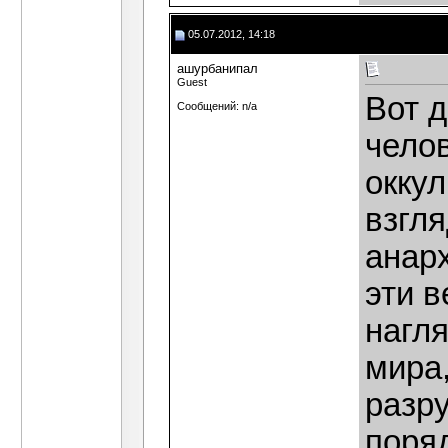
05.07.2012, 14:18
ашурбанипал
Guest
Вот 
Сообщений: n/a
челов
оккул
взгл
анарх
эти в
нагл
мира,
разр
поря