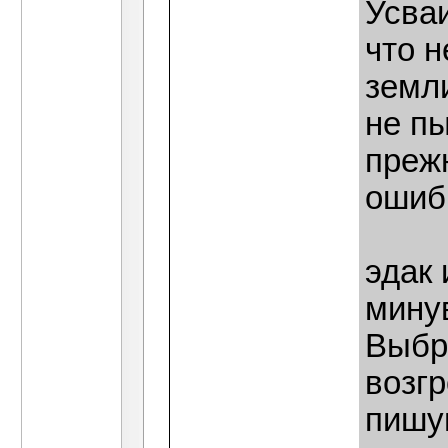
Усваи
что н
земли
не п
преж
ошиб
эдак 
мину
Выбр
возгр
пишу