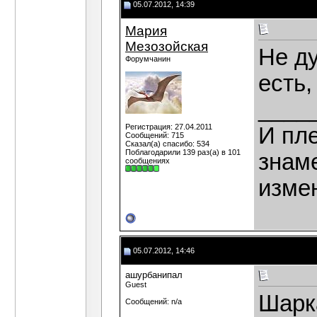
05.07.2012, 14:39
Мария
Мезозойская
Не ду
Форумчанин
есть,
____
Регистрация: 27.04.2011
И пле
Сообщений: 715
Сказал(а) спасибо: 534
Поблагодарили 139 раз(а) в 101
знаме
сообщениях
изме
05.07.2012, 14:46
ашурбанипал
Guest
Шарк
Сообщений: n/a