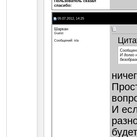
Пользователь сказал
cпасибо:
05.07.2012, 14:25
Шаркан
Guest
Цита
Сообщений: n/a
Сообщен
И долго 
безобраз
ничег
Прост
вопро
И ес
разно
будет