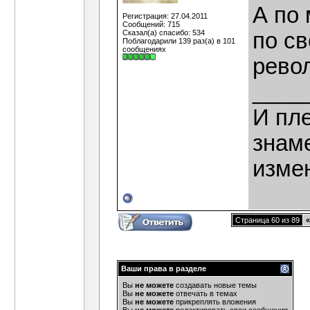
А по 
Регистрация: 27.04.2011
Сообщений: 715
Сказал(а) спасибо: 534
по св
Поблагодарили 139 раз(а) в 101
сообщениях
револ
____
И пле
знаме
изме
Страница 60 из 89
«
Ваши права в разделе
Вы
не можете
создавать новые темы
Вы
не можете
отвечать в темах
Вы
не можете
прикреплять вложения