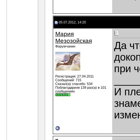
05.07.2012, 14:20
Мария
Мезозойская
Да ч
Форумчанин
докоп
при ч
Регистрация: 27.04.2011
____
Сообщений: 715
Сказал(а) спасибо: 534
Поблагодарили 139 раз(а) в 101
И пле
сообщениях
знаме
изме