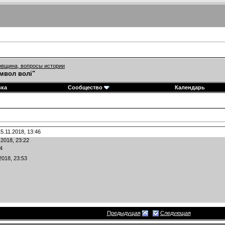
вщина, вопросы истории
мвол волі"
вка
Сообщество
Календарь
5.11.2018,
13:46
.2018,
23:22
4
2018,
23:53
Предыдущая
Следующая