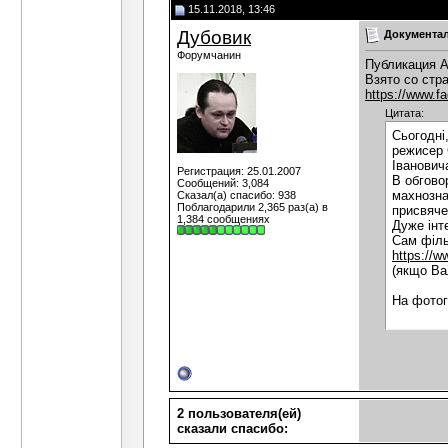
15.11.2018, 13:46
Дубовик
Документал
Форумчанин
Публикация 
Взято со стр
https://www.
Цитата:
Сьогодні
режисер 
Іванович
Регистрация: 25.01.2007
В обгово
Сообщений: 3,084
махнозна
Сказал(а) спасибо: 938
Поблагодарили 2,365 раз(а) в
присвяче
1,384 сообщениях
Дуже інт
Сам філь
https://
(якщо Ва
На фотог
2 пользователя(ей)
сказали cпасибо: