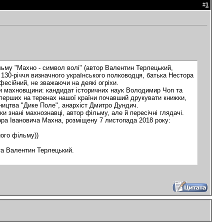
#
1
льму "Махно - символ волі" (автор Валентин Терлецький,
о 130-річчя визначного українського полководця, батька Нестора
есійний, не зважаючи на деякі огріхи.
ки махновщини: кандидат історичних наук Володимир Чоп та
перших на теренах нашої країни почавший друкувати книжки,
ництва "Дике Поле", анархіст Дмитро Дундич.
и знані махнознавці, автор фільму, але й пересічні глядачі.
ра Івановича Махна, розміщену 7 листопада 2018 року:
ого фільму))
та Валентин Терлецький.