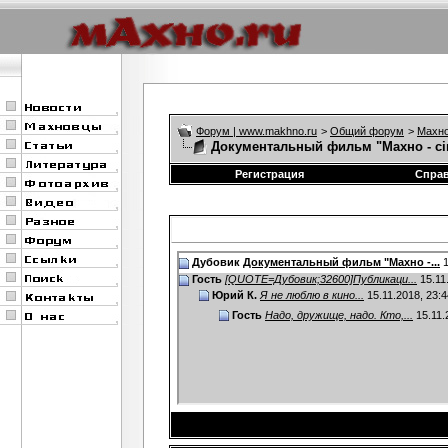
Форум | www.makhno.ru
>
Общий форум
>
Махно
Документальный фильм "Махно - сі
Регистрация
Спра
Дубовик
Документальный фильм "Махно -...
1
Гость
[QUOTE=Дубовик;32600]Публикаци...
15.11
Юрий К.
Я не люблю в кино...
15.11.2018,
23:4
Гость
Надо, дружище, надо. Кто,...
15.11.