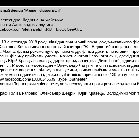
ьный фильм "Махно - сімвол волі"
Александра Щедрина на Фейсбуке
анички Александра Лазутина.
facebook.com/aleksandr.l...RUHHxuQvCeeAKE
, 13 листопада 2018 року, відвідав прем'єрний показ документального фі
Світлана Кочкарьова) в запорізькій книгарні "Є". Відзнятий спеціально д
а Махна, фільм рекомендую до перегляду, фільм досить непоганий і проф
ренні фільму приймали участь, мабуть сьогодні самі визначні, дослідни
вць Юрій Кравць і видавць, директор видавництва "Дике Поле", одним з 
ні Н.І. Махно та махновщині - Олександр Лазутін та співзасновник видав
ересне обговорення фільму з дискусіями, в яких приймали участь не тільк
м можна подивитись під моєю публікацією, присвяченою 130-річчу Несто
www.facebook.com/10000245639...type=3&theater
лентин Терлецький звісно не буле заперечувати проти розповсюдження й
рафії зліва направо: Олександр Щедрін, Юрій Кравець, Володимир Чоп 