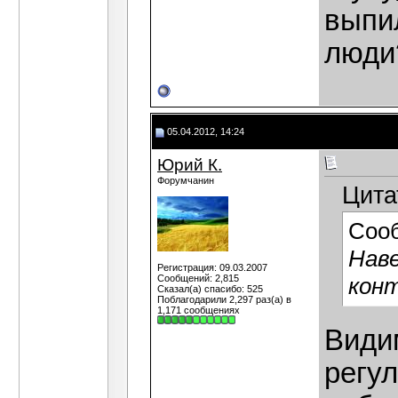
выпил
люди
05.04.2012, 14:24
Юрий К.
Форумчанин
Цита
Соо
Наве
Регистрация: 09.03.2007
Сообщений: 2,815
конт
Сказал(а) спасибо: 525
Поблагодарили 2,297 раз(а) в
1,171 сообщениях
Видим
регул