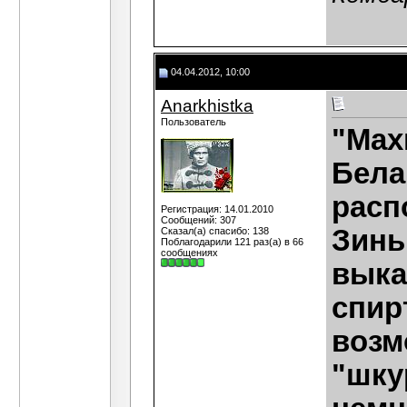
04.04.2012, 10:00
Anarkhistka
Пользователь
"Мах
Бела
расп
Регистрация: 14.01.2010
Сообщений: 307
Зиньк
Сказал(а) спасибо: 138
Поблагодарили 121 раз(а) в 66
сообщениях
выка
спир
возм
"шку