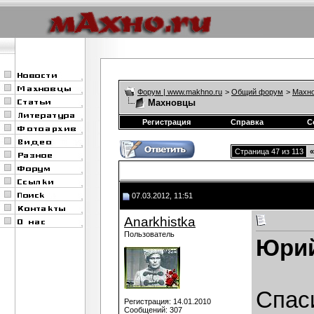
Форум | www.makhno.ru
>
Общий форум
>
Махно
Махновцы
Регистрация
Справка
С
Страница 47 из 113
«
07.03.2012, 11:51
Anarkhistka
Пользователь
Юрий
Спас
Регистрация: 14.01.2010
Сообщений: 307