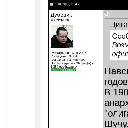
05.04.2012, 13:46
Дубовик
Форумчанин
Цита
Соо
Возм
офи
Регистрация: 25.01.2007
Сообщений: 3,084
Сказал(а) спасибо: 938
Поблагодарили 2,365 раз(а) в
1,384 сообщениях
Навск
годо
В 190
анар
"олиг
Шучу,