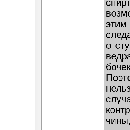
спирт
возм
этим 
след
отсту
ведра
бочек
Поэт
нельз
случ
конт
чины,