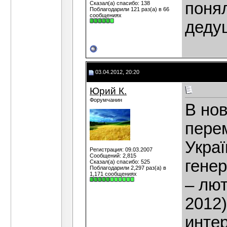
понял
Сказал(а) спасибо: 138
Поблагодарили 121 раз(а) в 66
сообщениях
деду
03.04.2012, 20:20
Юрий К.
Форумчанин
В нов
перем
Украї
Регистрация: 09.03.2007
Сообщений: 2,815
генер
Сказал(а) спасибо: 525
Поблагодарили 2,297 раз(а) в
1,171 сообщениях
– лют
2012
инте