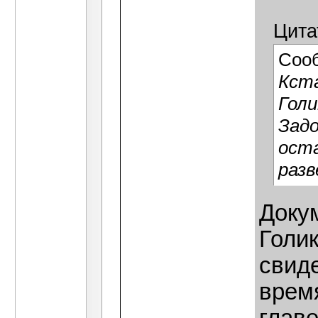
Цита
Соо
Кста
Голи
Задо
оста
разв
Доку
Голи
свиде
время