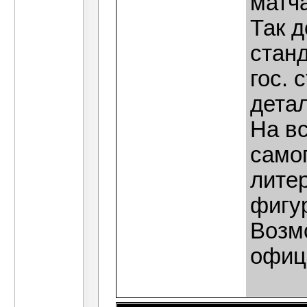
матча
Так д
станд
гос. 
детал
На в
само
литер
фигур
Возмо
офиц