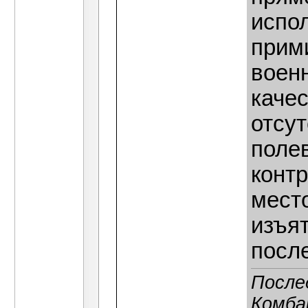
испо
прим
военн
каче
отсут
поле
контр
мест
изъят
посл
После
Комба