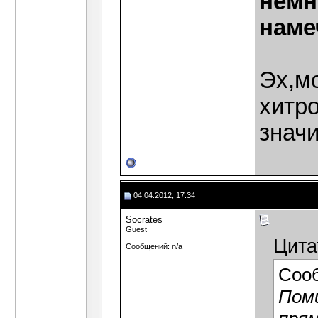
немн
наме
Эх,м
хитр
значи
04.04.2012, 17:34
Socrates
Guest
Цита
Сообщений: n/a
Соо
Поми