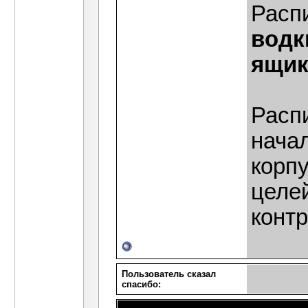
Расп
водк
ящик
Расп
начал
корпу
целе
контр
Пользователь сказал
cпасибо: