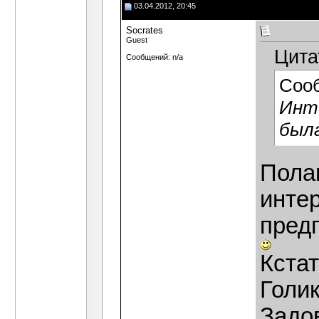
03.04.2012, 20:45
Socrates
Guest
Цита
Сообщений: n/a
Соо
Инте
была
Полаг
инте
пред
Кстат
Голик
Задов