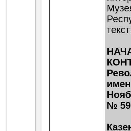
Музе
Респу
текст
НАЧ
КОН
Рево
име
Нояб.
№ 59
Казе