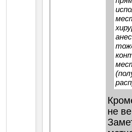
пря
испо
мест
хиру
ане
тоже
конт
мес
(пол
рас
Кроме
не ве
Заме