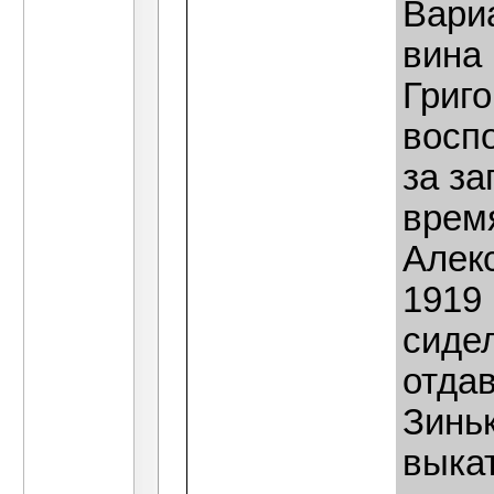
Вари
вина
Григ
восп
за за
врем
Алек
1919 
сиде
отда
Зиньк
выка