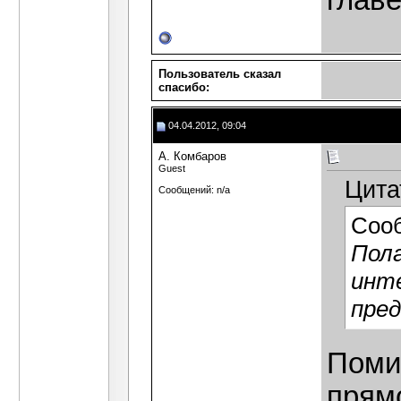
главе
Пользователь сказал
cпасибо:
04.04.2012, 09:04
А. Комбаров
Guest
Цита
Сообщений: n/a
Соо
Пола
инт
пред
Поми
прям