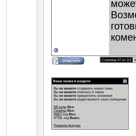
может
Возм
готов
коме
Страница 47 из 113
«
Ваши права в разделе
Вы
не можете
создавать новые темы
Вы
не можете
отвечать в темах
Вы
не можете
прикреплять вложения
Вы
не можете
редактировать свои сообщения
BB коды
Вкл.
Смайлы
Вкл.
[IMG]
код
Вкл.
HTML код
Выкл.
Правила форума