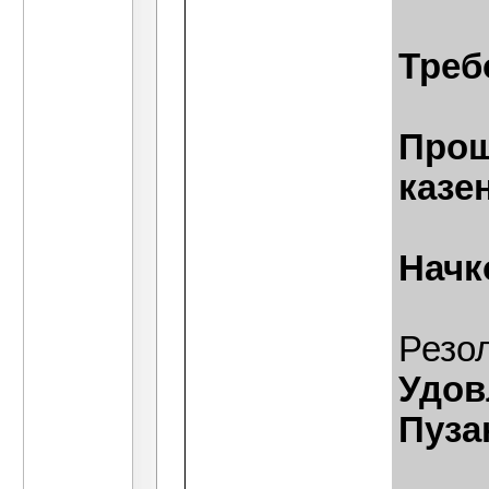
Треб
Прош
казе
Начк
Резо
Удовл
Пуза