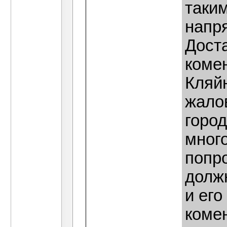
таки
напря
Дост
коме
Кляйн
жало
горо
много
попро
должн
и его
комен