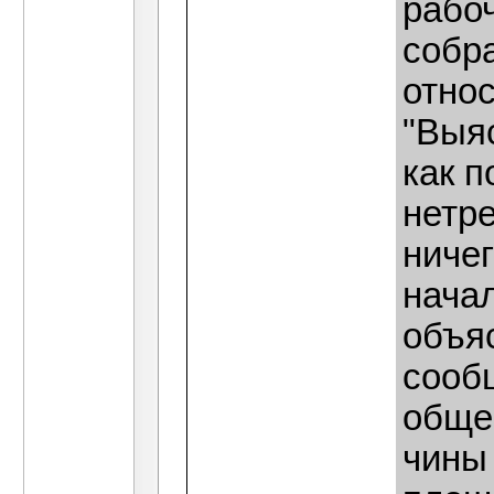
рабоч
собр
относ
"Выяс
как п
нетре
ничег
начал
объяс
сооб
обще
чины 