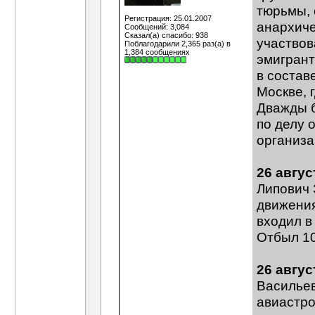
тюрьмы, 
Регистрация: 25.01.2007
анархиче
Сообщений: 3,084
Сказал(а) спасибо: 938
участвов
Поблагодарили 2,365 раз(а) в
1,384 сообщениях
эмигрант
в состав
Москве, 
Дважды б
по делу 
организа
26 авгус
Липович 
движения
входил в
Отбыл 10
26 авгус
Васильев
авиастро