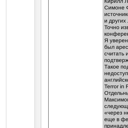
Кирилл Л
Симоне 
источник
и других
Точно из
конферен
Я уверен
был арес
считать и
подтверж
Такое по
недоступ
английско
Terror in
Отдельны
Максимов
следующи
«через н
еще в фе
принадле