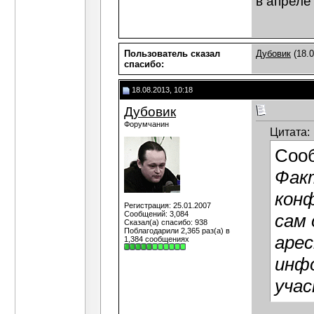
в апреле
Пользователь сказал
Дубовик
(18.0
cпасибо:
18.08.2013, 10:18
Дубовик
Форумчанин
Цитата:
Соо
Фак
конф
Регистрация: 25.01.2007
Сообщений: 3,084
сам 
Сказал(а) спасибо: 938
Поблагодарили 2,365 раз(а) в
арес
1,384 сообщениях
инф
уча