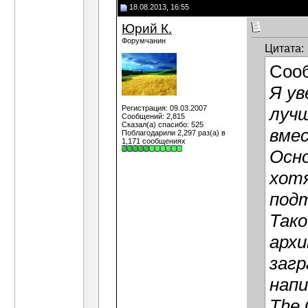
18.08.2013, 16:55
Юрий К.
Форумчанин
Цитата:
Соо
Я ув
Регистрация: 09.03.2007
лучш
Сообщений: 2,815
Сказал(а) спасибо: 525
вме
Поблагодарили 2,297 раз(а) в
1,171 сообщениях
Осно
хотя
под
Тако
архи
загр
напи
The 