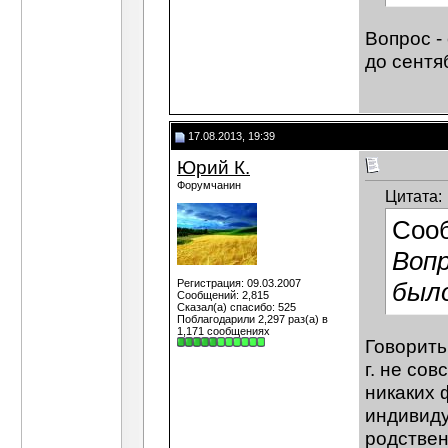
Вопрос -
до сентя
17.08.2013, 19:39
Юрий К.
Форумчанин
Цитата:
Соо
Вопр
Регистрация: 09.03.2007
было
Сообщений: 2,815
Сказал(а) спасибо: 525
Поблагодарили 2,297 раз(а) в
1,171 сообщениях
Говорить
г. не сов
никаких 
индивиду
родствен