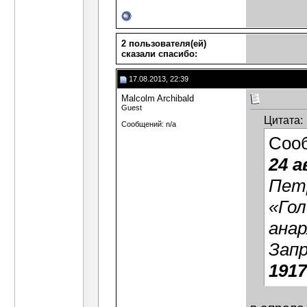
2 пользователя(ей)
сказали cпасибо:
17.08.2013, 22:39
Malcolm Archibald
Guest
Цитата:
Сообщений: n/a
Соо
24 а
Пет
«Гол
анар
Зап
1917