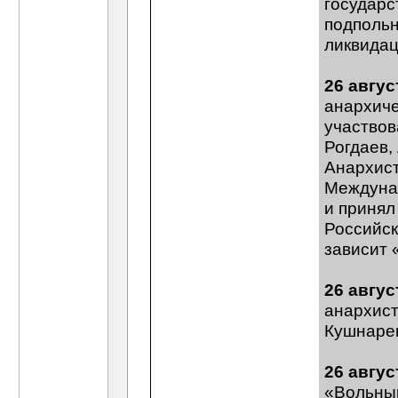
государс
подпольн
ликвидац
26 авгус
анархиче
участвов
Рогдаев,
Анархист
Междунар
и принял
Российск
зависит 
26 авгус
анархист
Кушнарев
26 авгус
«Вольный