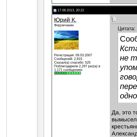
17.08.2013, 20:22
Юрий К.
Форумчанин
Цитата:
Соо
Кст
Регистрация: 09.03.2007
не т
Сообщений: 2,815
Сказал(а) спасибо: 525
упом
Поблагодарили 2,297 раз(а) в
1,171 сообщениях
гово
пер
одн
Да, это 
вымысел 
крестьян
Александ