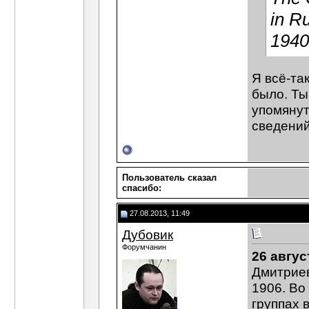
in R
1940
Я всё-та
было. Ты
упомянут
сведений 
Пользователь сказал
cпасибо:
27.08.2013, 11:49
Дубовик
Форумчанин
26 авгус
Дмитриев
1906. Во
группах 