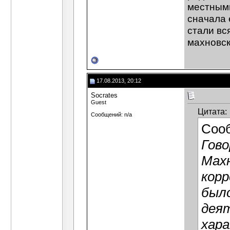
местными
сначала 
стали вс
махновск
17.08.2013, 20:12
Socrates
Guest
Цитата:
Сообщений: n/a
Соо
Гово
Махн
корр
было
дея
хара