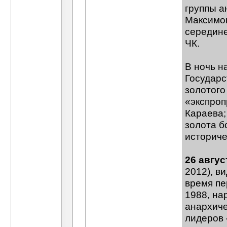
группы а
Максимов
середине
ЧК.
В ночь н
Государс
золотого
«экспроп
Караева;
золота б
историче
26 авгус
2012), в
время пе
1988, на
анархиче
лидеров 