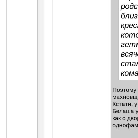
родс
бли
кре
кото
гетм
всяч
ста
кома
Поэтому 
махновщи
Кстати, 
Белаша у
как о дв
однофами