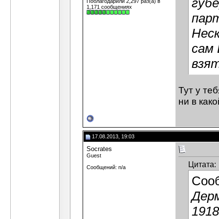
губе
Поблагодарили 2,297 раз(а) в
1,171 сообщениях
парт
Неск
сам 
взят
Тут у те
ни в как
17.08.2013, 19:03
Socrates
Guest
Цитата:
Сообщений: n/a
Соо
Дерм
1918