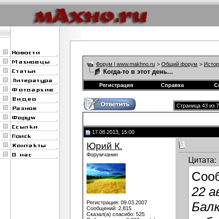
Форум | www.makhno.ru
>
Общий форум
>
Истор
Когда-то в этот день...
Регистрация
Справка
С
Страница 43 из 
17.08.2013, 15:00
Юрий К.
Форумчанин
Цитата:
Соо
22 а
Регистрация: 09.03.2007
Балк
Сообщений: 2,815
Сказал(а) спасибо: 525