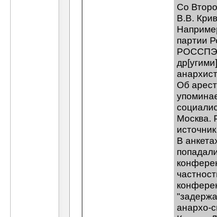
Cо Второ
В.В. Кри
Например
партии Р
РОССПЭН.
др[угими
анархист
Об арест
упоминае
социалис
Москва. 
источник
В анкета
попадали
конферен
частност
конферен
"задержа
анархо-с