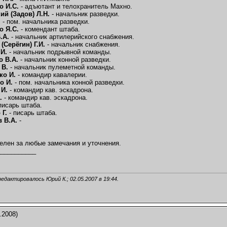
о И.С.
- адъютант и телохранитель Махно.
ий (Задов) Л.Н.
- начальник разведки.
.
- пом. начальника разведки.
 Я.С.
- комендант штаба.
.А.
- начальник артилерийского снабжения.
(Серёгин) Г.И.
- начальник снабжения.
И.
- начальник подрывной команды.
о В.А.
- начальник конной разведки.
 В.
- начальник пулеметной команды.
ко И.
- командир кавалерии.
о И.
- пом. начальника конной разведки.
И.
- командир кав. эскадрона.
.
- командир кав. эскадрона.
писарь штаба.
 Г.
- писарь штаба.
 В.А.
-
елен за любые замечания и уточнения.
___________
,
редактировалось Юрий К.; 02.05.2007 в
19:44
.
.2008)