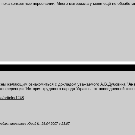
 пока конкретные персоналии. Много материала у меня ещё не обработа
сем желающим ознакомиться с докладом уважаемого А.В.Дубовика
"Ан
конференции "История трудового народа Украины: от повседневной жизни
ua/article/1248
_____________
,
редактировалось Юрий К.; 28.04.2007 в
23:07
.