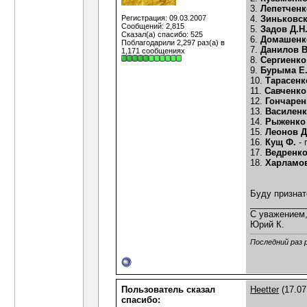
3.
Лепетченк
Регистрация: 09.03.2007
4.
Зиньковск
Сообщений: 2,815
5.
Задов Д.Н
Сказал(а) спасибо: 525
6.
Домашенко
Поблагодарили 2,297 раз(а) в
7.
Данилов В
1,171 сообщениях
8.
Сергиенко 
9.
Бурыма Е.
10.
Тарасенк
11.
Савченко
12.
Гончарен
13.
Василенк
14.
Рыженко 
15.
Леонов Д
16.
Кущ Ф.
- 
17.
Ведренко
18.
Харламов
Буду признат
___________
С уважением
Юрий К.
Последний раз 
Пользователь сказал
Heetter
(17.07
cпасибо: