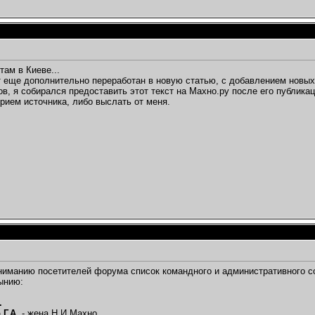
там в Киеве...
 еще дополнительно переработан в новую статью, с добавлением новых м
в, я собирался предоставить этот текст на Махно.ру после его публикац
рием источника, либо выслать от меня.
иманию посетителей форума список командного и административного с
мынию:
.
Г.А.
- жена Н.И.Махно