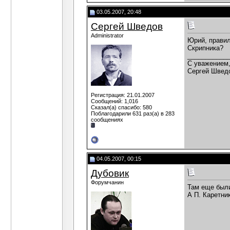
03.05.2007, 20:48
Сергей Шведов
Administrator
Юрий, правил
Скрипника?
___________
C уважением
Сергей Швед
Регистрация: 21.01.2007
Сообщений: 1,016
Сказал(а) спасибо: 580
Поблагодарили 631 раз(а) в 283
сообщениях
04.05.2007, 00:15
Дубовик
Форумчанин
Там еще были
А П. Каретни