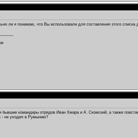
ьно ли я понимаю, что Вы использовали для составления этого списка д
_______
,
ов
 бывшие командиры отрядов Иван Хмара и А. Скомский, а также повста
к - не уходил в Румынию?