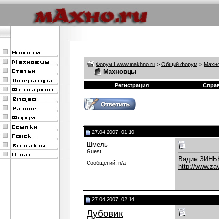
Форум | www.makhno.ru
>
Общий форум
>
Махно
Махновцы
Регистрация
Спра
27.04.2007, 01:10
Шмель
Guest
Вадим ЗИНЬК
Сообщений: n/a
http://www.zav
27.04.2007, 02:14
Дубовик