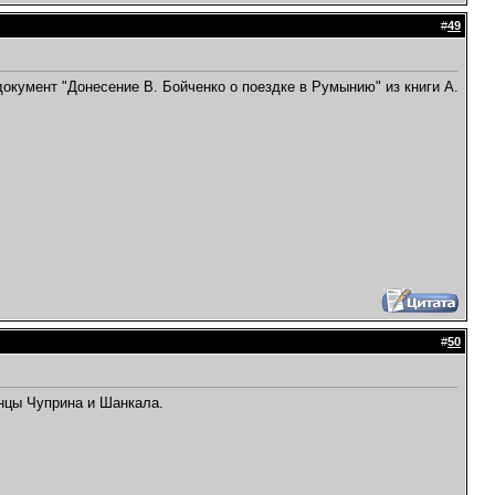
#
49
окумент "Донесение В. Бойченко о поездке в Румынию" из книги А.
#
50
нцы Чуприна и Шанкала.