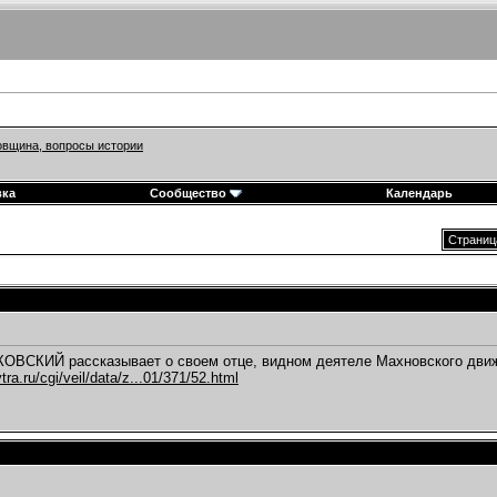
вщина, вопросы истории
вка
Сообщество
Календарь
Страница
ОВСКИЙ рассказывает о своем отце, видном деятеле Махновского дв
tra.ru/cgi/veil/data/z...01/371/52.html