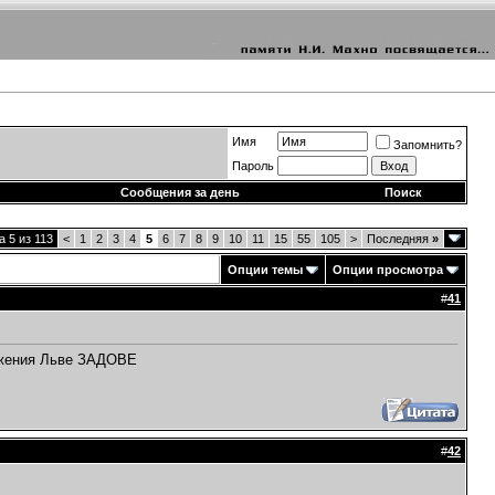
Имя
Запомнить?
Пароль
Сообщения за день
Поиск
 5 из 113
<
1
2
3
4
5
6
7
8
9
10
11
15
55
105
>
Последняя
»
Опции темы
Опции просмотра
#
41
ижения Льве ЗАДОВЕ
#
42