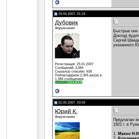
29.04.2007, 01:24
Дубовик
Форумчанин
Быстрые они 
Доклад будет
Сергей Шведо
указанного Ю
Регистрация: 25.01.2007
Сообщений: 3,084
Сказал(а) спасибо: 938
Поблагодарили 2,365 раз(а) в
1,384 сообщениях
02.05.2007, 03:59
Юрий К.
Форумчанин
Предлагаю вн
1921 г. в Ру
1.
Махно Н.И
2.
Кузьменко 