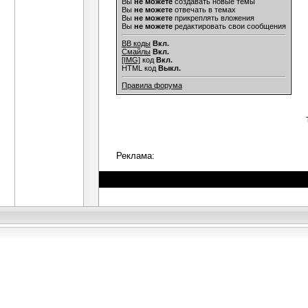
Вы
не можете
создавать новые темы
Вы
не можете
отвечать в темах
Вы
не можете
прикреплять вложения
Вы
не можете
редактировать свои сообщения
BB коды
Вкл.
Смайлы
Вкл.
[IMG]
код
Вкл.
HTML код
Выкл.
Правила форума
Реклама: