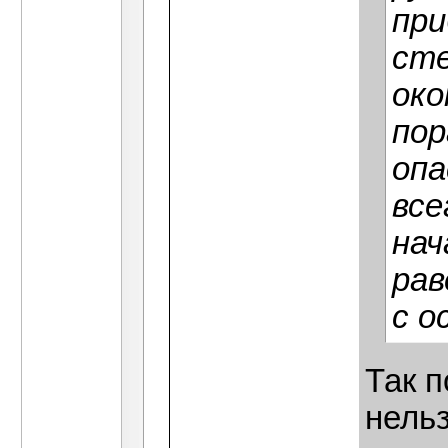
при
ст
око
пор
опа
все
нач
рав
с о
Так п
нельз