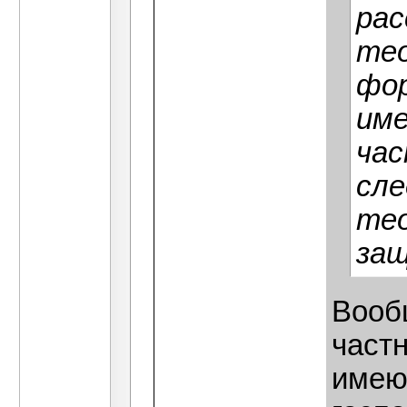
рас
тео
фор
име
час
сле
те
защ
Вообщ
частн
имеют