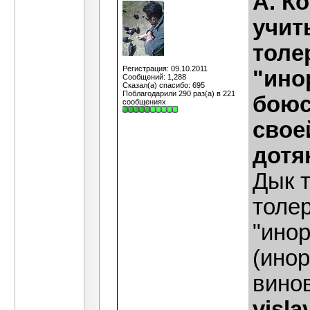
А. К
учит
толе
Регистрация: 09.10.2011
"ино
Сообщений: 1,288
Сказал(а) спасибо: 695
Поблагодарили 290 раз(а) в 221
боюс
сообщениях
свое
дотя
Дык 
толер
"инор
(инор
винов
visla