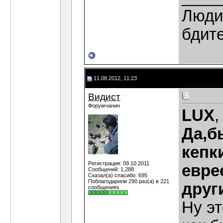
Люди,
бдит
11.08.2012, 11:23
Видист
Форумчанин
LUX
,
Да,б
кепк
Регистрация: 09.10.2011
евре
Сообщений: 1,288
Сказал(а) спасибо: 695
Поблагодарили 290 раз(а) в 221
друг
сообщениях
Ну эт