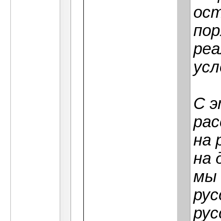
ост
пор
реа
усл
С э
рас
на 
на 
мы 
рус
рус