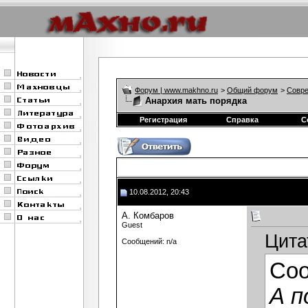
Форум | www.makhno.ru
>
Общий форум
>
Совре
Анархия мать порядка
Регистрация
Справка
С
10.08.2012, 20:43
А. Комбаров
Guest
Цита
Сообщений: n/a
Со
А п