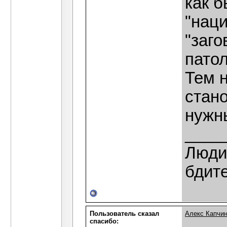
как 
"нац
"заго
патол
Тем 
стан
нужн
____
Люди,
бдит
Пользователь сказал
Алекс Капчи
cпасибо: