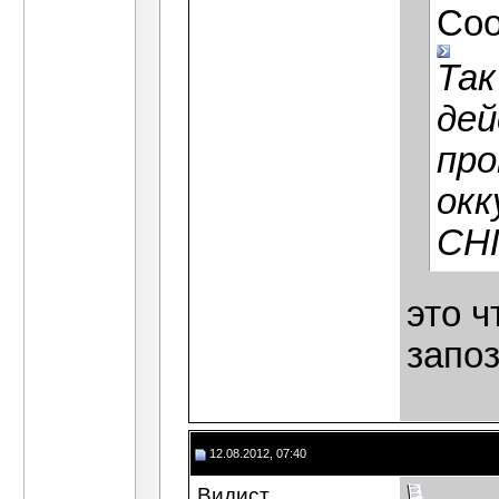
Со
Так
дей
про
окк
СН
это ч
запо
12.08.2012, 07:40
Видист