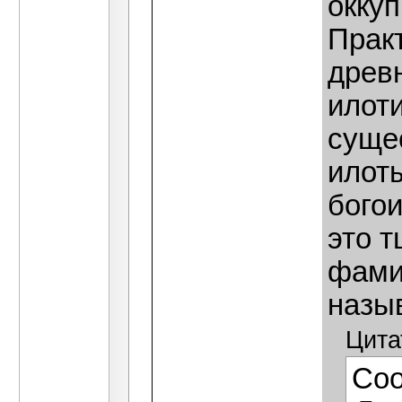
окку
Практ
древ
илоти
сущес
илоты
бого
это 
фами
назы
Цита
Со