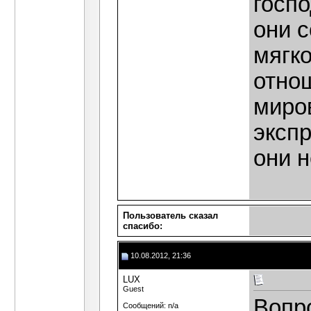
госпо
они с
мягко
отно
миров
эксп
они 
Пользователь сказал
cпасибо:
10.08.2012, 21:36
LUX
Guest
Вопро
Сообщений: n/a