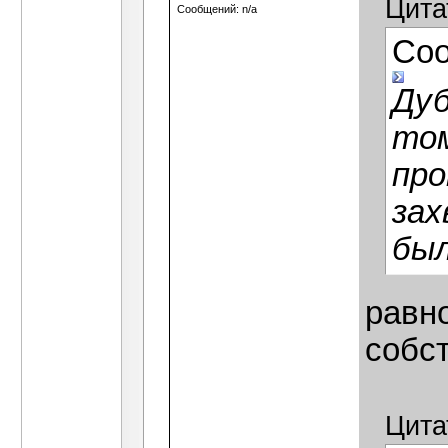
Цита
Сообщений: n/a
Со
Дуб
том
про
зах
был
равно
собс
Цита