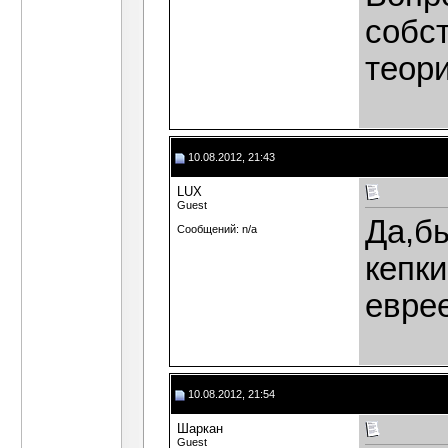
собс
теор
10.08.2012, 21:43
LUX
Guest
Да,б
Сообщений: n/a
кепк
еврее
10.08.2012, 21:54
Шаркан
Guest