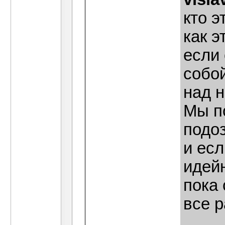
кто э
как э
если 
собой
над 
Мы п
подо
и есл
идейн
пока 
все р
____