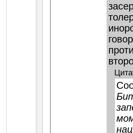
засер
толе
инор
говор
прот
втор
Цита
Со
Бит
зап
мом
нац