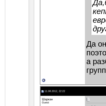
Да,
кеп
евр
дру
Да он
поэто
а раз
групп
11.08.2012, 22:22
Шаркан
Guest