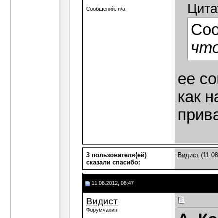
Цита
Сообщений: n/a
Со
что
ее с
как н
прив
3 пользователя(ей)
Видист
(11.08
сказали cпасибо:
11.08.2012, 08:47
Видист
Форумчанин