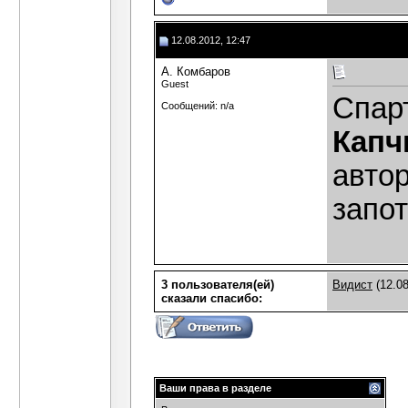
12.08.2012, 12:47
А. Комбаров
Guest
Спар
Сообщений: n/a
Капч
авто
запот
3 пользователя(ей)
Видист
(12.08
сказали cпасибо:
Ваши права в разделе