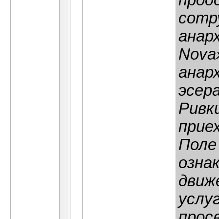
прод
сотр
анар
Nova
анар
эсер
Ривк
прие
Поле
озна
движ
услу
прос