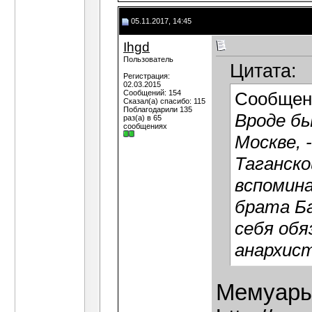
05.11.2017, 14:45
Ihgd
Пользователь
Цитата:
Регистрация:
02.03.2015
Сообщений: 154
Сообщен
Сказал(а) спасибо: 115
Поблагодарили 135
Вроде бы
раз(а) в 65
сообщениях
Москве, 
Таганско
вспомина
брата Ба
себя об
анархист
Мемуары