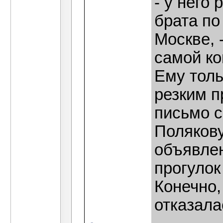
- у него
брата по
Москве, 
самой ко
Ему толь
резким п
письмо 
Полякову
объявлен
прогулок
Конечно,
отказалас