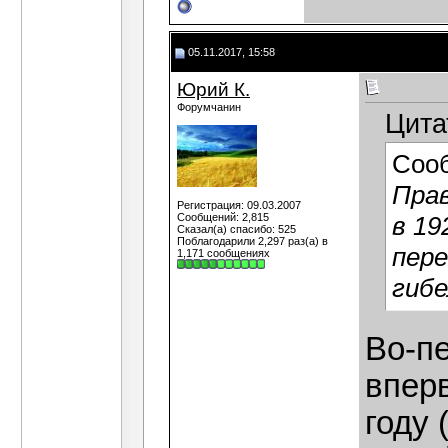
05.11.2017, 15:58
Юрий К.
Форумчанин
Цита
Соо
Пра
Регистрация: 09.03.2007
Сообщений: 2,815
в 19
Сказал(а) спасибо: 525
Поблагодарили 2,297 раз(а) в
пере
1,171 сообщениях
гибе
Во-п
впер
году 