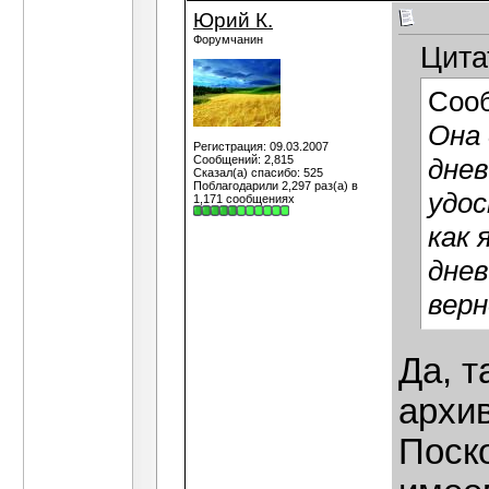
Юрий К.
Форумчанин
Цита
Соо
Она
Регистрация: 09.03.2007
Сообщений: 2,815
днев
Сказал(а) спасибо: 525
Поблагодарили 2,297 раз(а) в
удо
1,171 сообщениях
как 
днев
верн
Да, т
архив
Поск