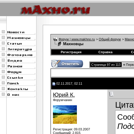
Форум | www.makhno.ru
>
Общий форум
>
Махно
Махновцы
Регистрация
Справка
С
Страница 97 из 113
«
Перв
02.11.2017, 02:11
Юрий К.
Форумчанин
Цита
Соо
Подс
Регистрация: 09.03.2007
Сообщений: 2,815