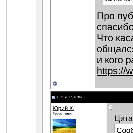
Про пуб
спасибо
Что кас
общалс
и кого 
https://
05.11.2017, 16:06
Юрий К.
Форумчанин
Цита
Соо