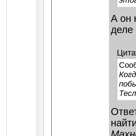
этог
А он 
деле 
Цита
Соо
Когд
побы
Тес
Отве
найт
Махн