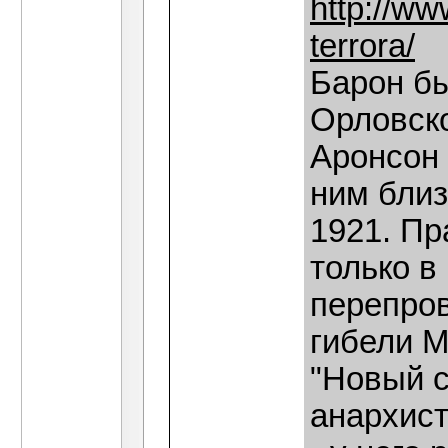
http://ww
terrora/
Барон бы
Орловско
Аронсон 
ним близ
1921. П
только в 
перепров
гибели М
"Новый с
анархист