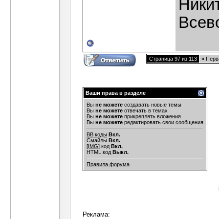
Ники
Всев
Страница 97 из 113
«
Перв
Ваши права в разделе
Вы
не можете
создавать новые темы
Вы
не можете
отвечать в темах
Вы
не можете
прикреплять вложения
Вы
не можете
редактировать свои сообщения
BB коды
Вкл.
Смайлы
Вкл.
[IMG]
код
Вкл.
HTML код
Выкл.
Правила форума
Реклама: