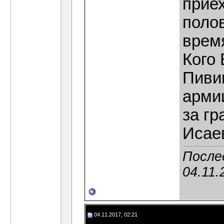
приех
полов
время
Кого 
Пивин
армии
за гр
Исае
После
04.11.
04.11.2017, 02:21