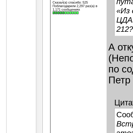
пута
Сказал(а) спасибо: 525
Поблагодарили 2,297 раз(а) в
«Из 
1,171 сообщениях
ЦДАГ
212
А от
(Неп
по со
Петр
Цита
Соо
Встр