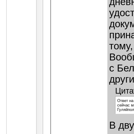
днев
удос
докум
прина
тому,
Вооб
с Бе
други
Цита
Ответ на
сейчас м
Гуляйпол
В дву