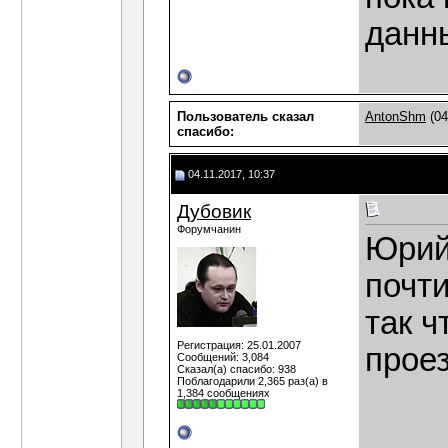
данны
Пользователь сказал
AntonShm
(04
cпасибо:
04.11.2017, 10:37
Дубовик
Форумчанин
Юрий
почти
так ч
Регистрация: 25.01.2007
проез
Сообщений: 3,084
Сказал(а) спасибо: 938
Поблагодарили 2,365 раз(а) в
1,384 сообщениях