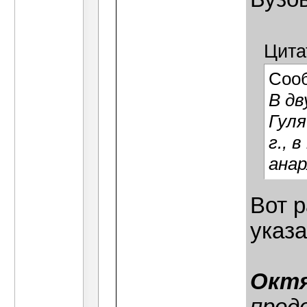
Цита
Соо
В дв
Гуля
г., 
анар
Вот р
указа
Октя