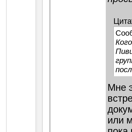
Цита
Соо
Кого
Пиви
груп
посл
Мне 
встре
докум
или 
пока 