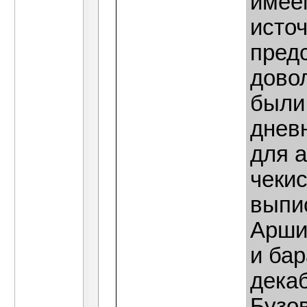
имеем
источ
пред
довол
были
дневн
для а
чеки
выпи
Арши
и ба
декаб
Бузов