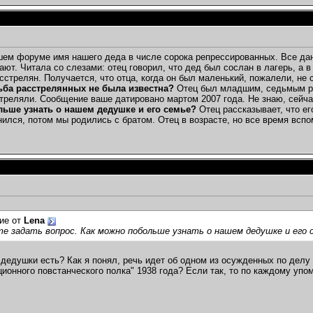
ем форуме имя нашего деда в числе сорока репрессированных. Все данны
ают. Читала со слезами: отец говорил, что дед был сослан в лагерь, а
асстрелян. Получается, что отца, когда он был маленький, пожалели, не
ба расстрелянных не была известна?
Отец был младшим, седьмым реб
стреляли. Сообщение ваше датировано мартом 2007 года. Не знаю, сейча
ьше узнать о нашем дедушке и его семье?
Отец рассказывает, что ег
нился, потом мы родились с братом. Отец в возрасте, но все время вспо
ие от
Lena
е задать вопрос. Как можно побольше узнать о нашем дедушке и его 
дедушки есть? Как я понял, речь идет об одном из осужденных по делу
ионного повстанческого полка" 1938 года? Если так, то по каждому уп