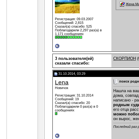
Жена Ма
Регистрация: 09.03.2007
Сообщений: 2,815
Сказал(а) спасибо: 525
Поблагодарили 2,297 раз(а) в
1,171 сообщениях
3 пользователя(ей)
СКОРПИОН
(
сказали cпасибо:
31.10.2014, 03:29
Lena
поиск род
Новичок
Нашла на ваш
дома, совпад
Регистрация: 31.10.2014
Сообщений: 19
написано - р
Сказал(а) спасибо: 20
родным судь
Поблагодарили 0 раз(а) в 0
его отца рас
сообщениях
можно побол
он вырос, же
Последний раз 