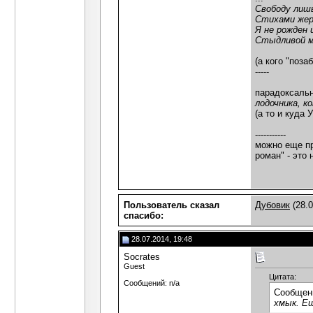
Свободу лиш
Стихами жер
Я не рожден 
Стыдливой м
(а кого "поз
-----
парадоксальн
лодочника, к
(а то и куда
-----------
можно еще пр
роман" - это
Пользователь сказал
Дубовик
(28.0
cпасибо:
28.07.2014, 19:48
Socrates
Guest
Цитата:
Сообщений: n/a
Сообщен
хмык. Ещ