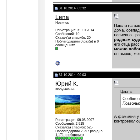
31.10.2014, 03:32
Lena
Новичок
Нашла на ваш
дома, совпад
Регистрация: 31.10.2014
Сообщений: 19
написано - р
Сказал(а) спасибо: 20
родным судь
Поблагодарили 0 раз(а) в 0
его отца рас
сообщениях
можно побол
он вырос, же
31.10.2014, 09:03
Юрий К.
Форумчанин
Цитата:
Сообщен
Позвольт
А фамилия у 
Регистрация: 09.03.2007
контрреволюц
Сообщений: 2,815
Сказал(а) спасибо: 525
Поблагодарили 2,297 раз(а) в
1,171 сообщениях