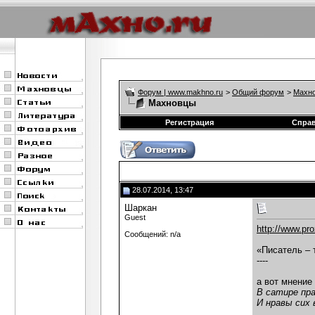
Форум | www.makhno.ru
>
Общий форум
>
Махно
Махновцы
Регистрация
Спра
28.07.2014, 13:47
Шаркан
Guest
http://www.pr
Сообщений: n/a
«Писатель – 
----
а вот мнение
В сатире пра
И нравы сих 
...