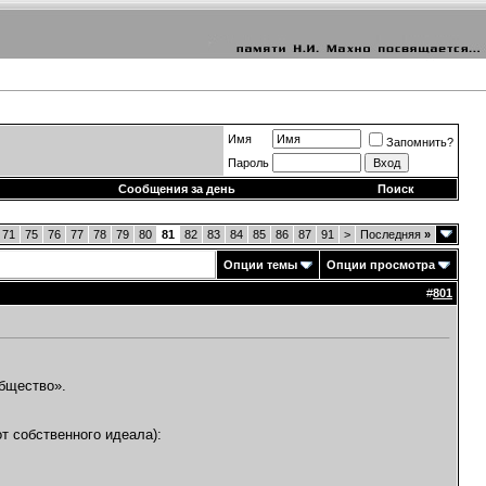
Имя
Запомнить?
Пароль
Сообщения за день
Поиск
71
75
76
77
78
79
80
81
82
83
84
85
86
87
91
>
Последняя
»
Опции темы
Опции просмотра
#
801
общество».
т собственного идеала):