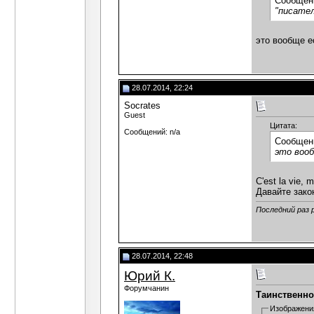
Сообщен
"писате
это вообще е
28.07.2014, 22:24
Socrates
Guest
Цитата:
Сообщений: n/a
Сообщен
это вооб
C'est la vie, 
Давайте зако
Последний раз 
28.07.2014, 22:48
Юрий К.
Форумчанин
Таинственно
Изображени