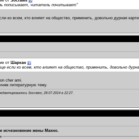
ие от
Socrates
ль пописывает, читатель почитывает"
сли ко всем, кто влияет на общество, применить, довольно дурная карт
ие от
Шаркан
ще если ко всем, кто влияет на общество, применить, довольно дурн
mon cher ami.
нчим литературную тему.
редактировалось Socrates; 28.07.2014 в
22:27
.
е исчезновение жены Махно.
я