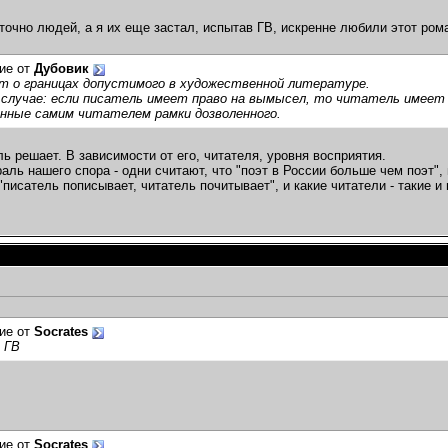
аточно людей, а я их еще застал, испытав ГВ, искренне любили этот рома
ие от
Дубовик
т о границах допустимого в художественной литературе.
 случае: если писатель имеет право на вымысел, то читатель имеет
енные самим читателем рамки дозволенного.
ль решает. В зависимости от его, читателя, уровня восприятия.
ль нашего спора - одни считают, что "поэт в России больше чем поэт", и 
"писатель пописывает, читатель почитывает", и какие читатели - такие и 
ие от
Socrates
 ГВ
ие от
Socrates