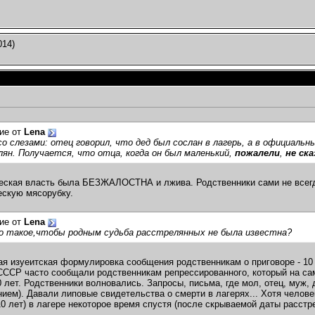
014)
ие от
Lena
о слезами: отец говорил, что дед был сослан в лагерь, а в официальн
ян. Получается, что отца, когда он был маленький,
пожалели
,
не ск
ская власть была БЕЗЖАЛОСТНА и лжива. Родственники сами не всегда
ескую мясорубку.
ие от
Lena
о такое,чтобы родным судьба расстрелянных не была известна?
ая изуеитская формулировка сообщения родственникам о приговоре -
СССР часто сообщали родственникам репрессированного, который на са
 лет. Родственники волновались. Запросы, письма, где мол, отец, муж,
ием). Давали липовые свидетельства о смерти в лагерях... Хотя челове
10 лет) в лагере некоторое время спустя (после скрываемой даты расстр
_______