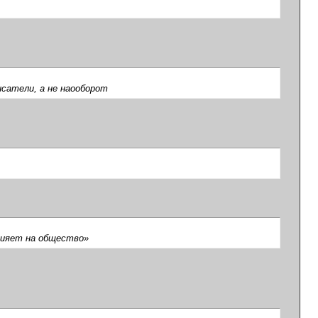
исатели, а не наооборот
лияет на общество»