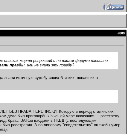
#
809
ых списках жертв репрессий и на вашем форуме написано -
азали правды
, или не знали эту правду?
 знали истинную судьбу своих близких, попавших в
 10 ЛЕТ БЕЗ ПРАВА ПЕРЕПИСКИ. Которую в период сталинских
мом деле был приговорён к высшей мере наказания — расстрелу.
 дед, брат... ЗАГСы входили в НКВД (с последующим
к был расстрелян. А по липовому "свидетельству" он якобы умер
ела).