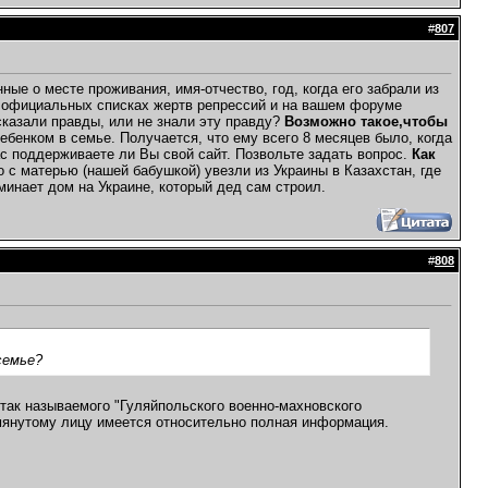
#
807
е о месте проживания, имя-отчество, год, когда его забрали из
 в официальных списках жертв репрессий и на вашем форуме
 сказали правды, или не знали эту правду?
Возможно такое,чтобы
енком в семье. Получается, что ему всего 8 месяцев было, когда
с поддерживаете ли Вы свой сайт. Позвольте задать вопрос.
Как
о с матерью (нашей бабушкой) увезли из Украины в Казахстан, где
минает дом на Украине, который дед сам строил.
#
808
семье?
 так называемого "Гуляйпольского военно-махновского
омянутому лицу имеется относительно полная информация.