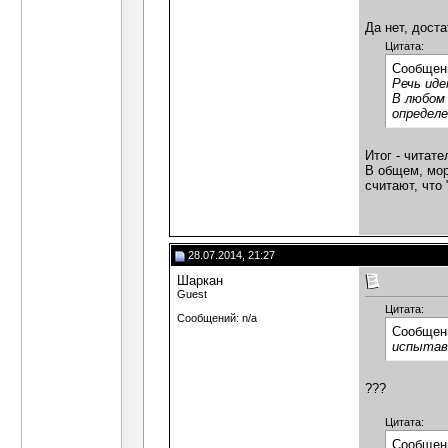
Да нет, дост
Цитата:
Сообщен
Речь иде
В любом
определ
Итог - читате
В общем, мора
считают, что 
28.07.2014, 21:27
Шаркан
Guest
Цитата:
Сообщений: n/a
Сообщен
испытав
???
Цитата:
Сообщен