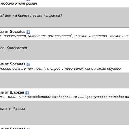
е любили этот роман
и? или им было плевать на факты?
ие от
Socrates
ь пописывает, читатель почитывает", и какие читатели - такие и п
гое. Колеблется.
ие от
Socrates
России больше чем поэт", и спрос с него велик как с никого другого
ие от
Шаркан
ль – тот, кто посредством созданного им литературного наследия в
ько "в России".