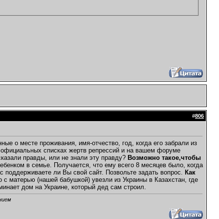
#
806
е о месте проживания, имя-отчество, год, когда его забрали из
 в официальных списках жертв репрессий и на вашем форуме
 сказали правды, или не знали эту правду?
Возможно такое,чтобы
енком в семье. Получается, что ему всего 8 месяцев было, когда
с поддерживаете ли Вы свой сайт. Позвольте задать вопрос.
Как
о с матерью (нашей бабушкой) увезли из Украины в Казахстан, где
минает дом на Украине, который дед сам строил.
нием