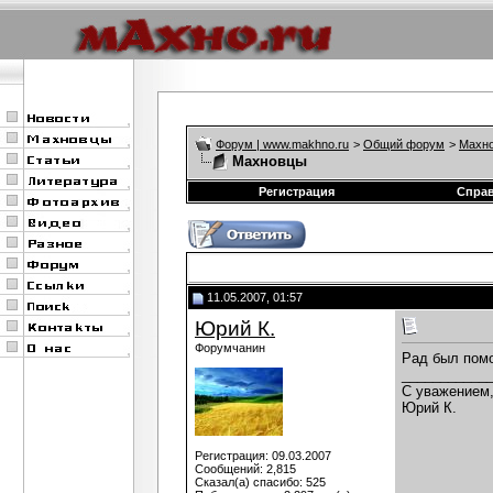
Форум | www.makhno.ru
>
Общий форум
>
Махно
Махновцы
Регистрация
Спра
11.05.2007, 01:57
Юрий К.
Форумчанин
Рад был помо
___________
С уважением
Юрий К.
Регистрация: 09.03.2007
Сообщений: 2,815
Сказал(а) спасибо: 525