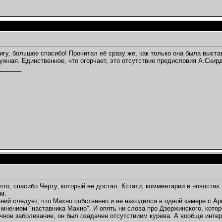
нигу, большое спасибо! Прочитал её сразу же, как только она была выст
нужная. Единственное, что огорчает, это отсутствие предисловия А.Скир
_______
,
 что, спасибо Черту, который ее достал. Кстати, комментарии в новостя
ом.
ний следует, что Махно собственно и не находился в одной камере с Ар
мнением "наставника Махно". И опять ни слова про Дзержинского, которо
чное заболевание, он был озадачен отсутствием курева. А вообще интер