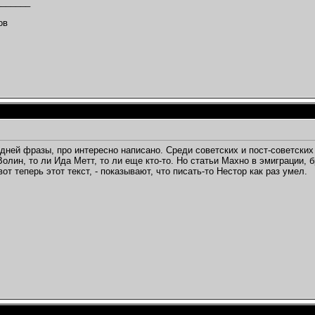
_______
,
ов
дней фразы, про интересно написано. Среди советских и пост-советских
 Волин, то ли Ида Метт, то ли еще кто-то. Но статьи Махно в эмиграции, 
вот теперь этот текст, - показывают, что писать-то Нестор как раз умел.