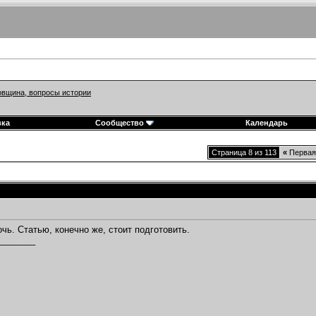
вщина, вопросы истории
вка
Сообщество
Календарь
Страница 8 из 113
«
Первая
чь. Статью, конечно же, стоит подготовить.
________
,