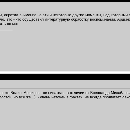
ти, обратил внимание на эти и некоторые другие моменты, над которыми 
ло, это - кто осуществил литературную обработку воспоминаний. Аршин
ать не мог.
_______
,
се же Волин. Аршинов - не писатель, в отличии от Всеволода Михайлович
лстой, но все же...), - очень неточен в фактах, не всегда проявляет лак