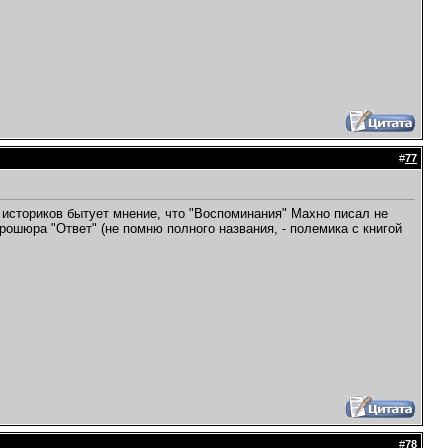
#
77
 историков бытует мнение, что "Воспоминания" Махно писал не
брошюра "Ответ" (не помню полного названия, - полемика с книгой
#
78