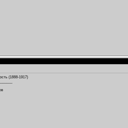
сть (1888-1917)
_______
,
ов