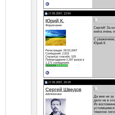
17.05.2007, 13:04
Юрий К.
Форумчанин
Сергей! За к
книга очень 
___________
С уважением
Юрий К.
Регистрация: 09.03.2007
Сообщений: 2,815
Сказал(а) спасибо: 525
Поблагодарили 2,297 раз(а) в
1,171 сообщениях
17.05.2007, 20:29
Сергей Шведов
Administrator
Да мне не за
дело не в эт
Из воспомина
устоявшимся 
тяжелое лего