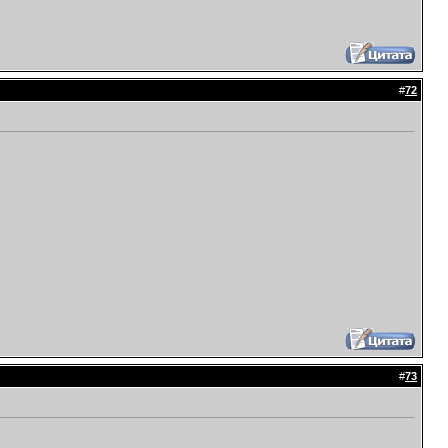
#
72
#
73