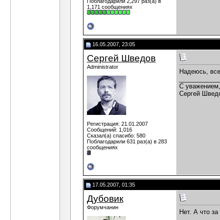
Поблагодарили 2,297 раз(а) в
1,171 сообщениях
16.05.2007, 23:05
Сергей Шведов
Administrator
Надеюсь, все
___________
C уважением
Сергей Швед
Регистрация: 21.01.2007
Сообщений: 1,016
Сказал(а) спасибо: 580
Поблагодарили 631 раз(а) в 283
сообщениях
17.05.2007, 01:35
Дубовик
Форумчанин
Нет. А что за