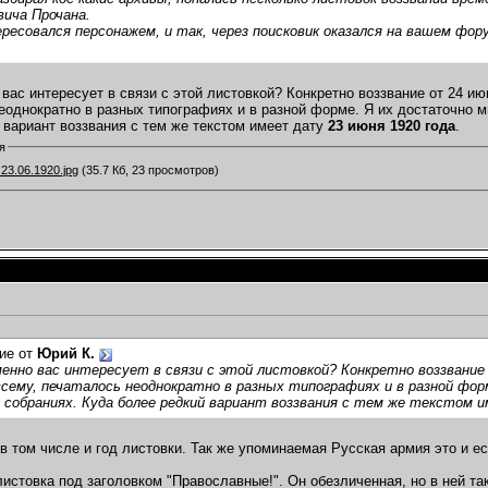
ича Прочана.
ресовался персонажем, и так, через поисковик оказался на вашем фо
 вас интересует в связи с этой листовкой? Конкретно воззвание от 24 и
еоднократно в разных типографиях и в разной форме. Я их достаточно мн
 вариант воззвания с тем же текстом имеет дату
23 июня 1920 года
.
я
23.06.1920.jpg
(35.7 Кб, 23 просмотров)
ие от
Юрий К.
енно вас интересует в связи с этой листовкой? Конкретно воззвание
всему, печаталось неоднократно в разных типографиях и в разной форме
 собраниях. Куда более редкий вариант воззвания с тем же текстом
в том числе и год листовки. Так же упоминаемая Русская армия это и е
листовка под заголовком "Православные!". Он обезличенная, но в ней та