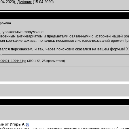
.04.2020),
Дубовик
(15.04.2020)
рочана
е, уважаемые форумчане!
военным антиквариатом и предметами связанными с историей нашей ро
рая кое-какие архивы, попались несколько листовок-воззваний времен Г
вался персонажем, и так, через поисковик оказался на вашем форуме! 
я
00421_190444.jpg
(390.1 Кб, 25 просмотров)
ие от
Игорь А
азбирая кое-какие архивы, попались несколько листовок-воззваний вре