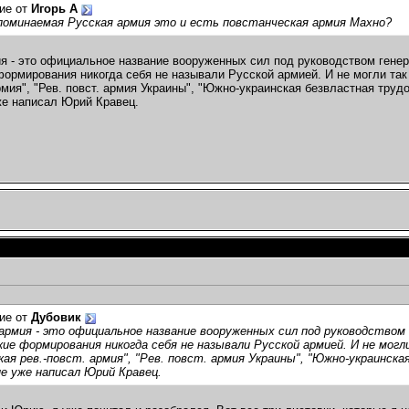
ие от
Игорь А
поминаемая Русская армия это и есть повстанческая армия Махно?
я - это официальное название вооруженных сил под руководством генера
ормирования никогда себя не называли Русской армией. И не могли так с
армия", "Рев. повст. армия Украины", "Южно-украинская безвластная трудо
е написал Юрий Кравец.
ие от
Дубовик
армия - это официальное название вооруженных сил под руководством г
ие формирования никогда себя не называли Русской армией. И не могли
кая рев.-повст. армия", "Рев. повст. армия Украины", "Южно-украинск
е уже написал Юрий Кравец.