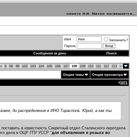
Имя
Запомнить?
Пароль
Сообщения за день
Поиск
<
8
58
98
102
103
104
105
106
107
108
109
110
111
112
113
>
Опции темы
Опции просмотра
#
1071
овке, до распределения в ИНО Тирасполь. Юрий, а как ты
м поставить в известность Секретный отдел Сталинского окротдела
 его дела в ОЦР ГПУ УССР "
для объявления в розыск во