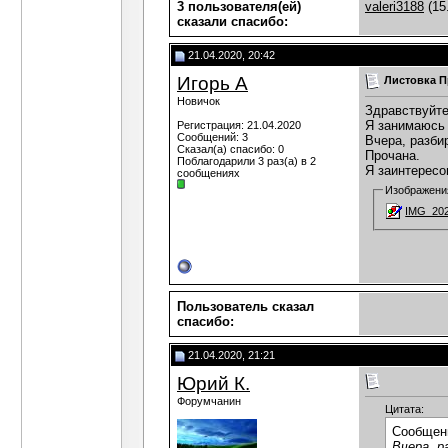
3 пользователя(ей)
valeri3188
(15
сказали cпасибо:
21.04.2020, 20:42
Игорь А
Листовка П
Новичок
Здравствуйт
Я занимаюсь 
Регистрация: 21.04.2020
Сообщений: 3
Вчера, разби
Сказал(а) спасибо: 0
Прочана.
Поблагодарили 3 раз(а) в 2
Я заинтересо
сообщениях
Изображени
IMG_202
Пользователь сказал
cпасибо:
21.04.2020, 21:21
Юрий К.
Форумчанин
Цитата:
Сообщен
Вчера, р