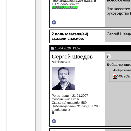
всесоюзном 
Поблагодарили 2,297 раз(а) в
1,171 сообщениях
Что касается
руководство 
2 пользователя(ей)
Сергей Швед
сказали cпасибо:
15.04.2020, 13:59
Сергей Шведов
Administrator
Добавлю еще 
Изображени
49ca55c
Регистрация: 21.01.2007
Сообщений: 1,016
Сказал(а) спасибо: 580
Поблагодарили 631 раз(а) в 283
сообщениях