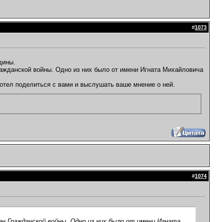
#
1073
дины.
ражданской войны. Одно из них было от имени Игната Михайловича
Хотел поделиться с вами и выслушать ваше мнение о ней.
#
1074
мен Гражданской войны. Одно из них было от имени Игната