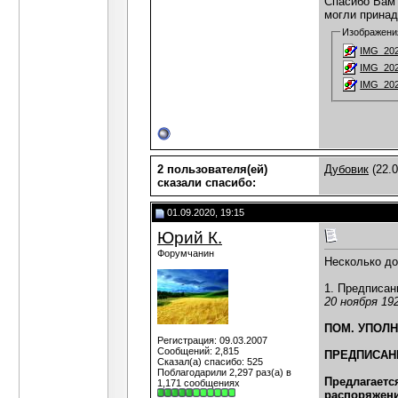
Спасибо Вам 
могли принад
Изображени
IMG_202
IMG_202
IMG_202
2 пользователя(ей)
Дубовик
(22.0
сказали cпасибо:
01.09.2020, 19:15
Юрий К.
Форумчанин
Несколько до
1. Предписан
20 ноября 192
ПОМ. УПОЛН
Регистрация: 09.03.2007
Сообщений: 2,815
ПРЕДПИСАН
Сказал(а) спасибо: 525
Поблагодарили 2,297 раз(а) в
Предлагаетс
1,171 сообщениях
распоряжени