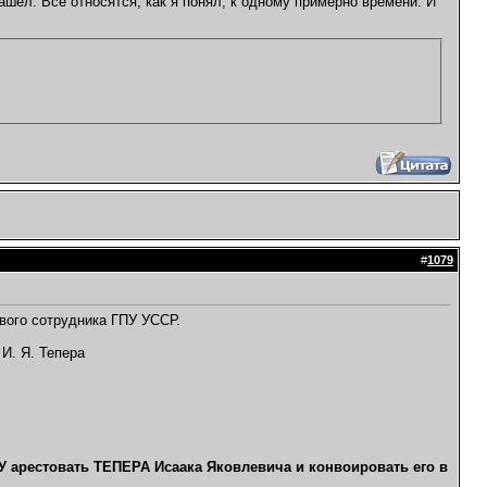
ашел. Все относятся, как я понял, к одному примерно времени. И
#
1079
ового сотрудника ГПУ УССР.
И. Я. Тепера
ПУ арестовать ТЕПЕРА Исаака Яковлевича и конвоировать его в