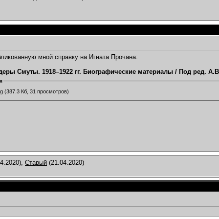
ликованную мной справку на Игната Прочана:
еры Смуты. 1918–1922 гг. Биографические материалы / Под ред. А.В.П
я
pg
(387.3 Кб, 31 просмотров)
4.2020),
Старый
(21.04.2020)