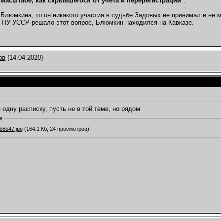
масштабе, как скрывшегося от учета и перерегистрации
".
 Блюмкина, то он никакого участия в судьбе Задовых не принимал и не мо
ГПУ УССР решало этот вопрос, Блюмкин находился на Кавказе.
ов
(14.04.2020)
одну расписку, пусть не в той теме, но рядом
я
b5b47.jpg
(164.1 Кб, 24 просмотров)