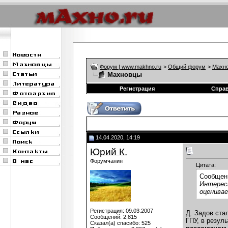
Форум | www.makhno.ru
>
Общий форум
>
Махно
Махновцы
Регистрация
Спра
14.04.2020, 14:19
Юрий К.
Форумчанин
Цитата:
Сообщен
Интересн
оценивае
Регистрация: 09.03.2007
Д. Задов ста
Сообщений: 2,815
ГПУ, в резул
Сказал(а) спасибо: 525