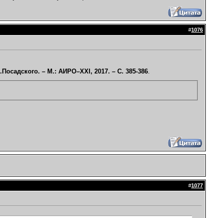
#
1076
осадского. – М.: АИРО–XXI, 2017. – С. 385-386
.
#
1077