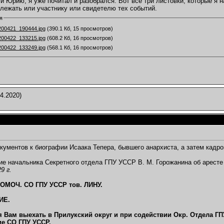
и Юрию, я уже почитал и разобрался. Вот все три листовки, которые я н
лежать или участнику или свидетелю тех событий.
я
00421_190444.jpg
(390.1 Кб, 15 просмотров)
00422_133215.jpg
(608.2 Кб, 16 просмотров)
00422_133249.jpg
(568.1 Кб, 16 просмотров)
4.2020)
кументов к биографии Исаака Тепера, бывшего анархиста, а затем кадр
ие начальника Секретного отдела ГПУ УССР В. М. Горожанина об аресте 
9 г.
ОМОЧ. СО ГПУ УССР тов. ЛИНУ.
ИЕ.
я Вам выехать в Прилукский округ и при содействии Окр. Отдела Г
е СО ГПУ УССР.