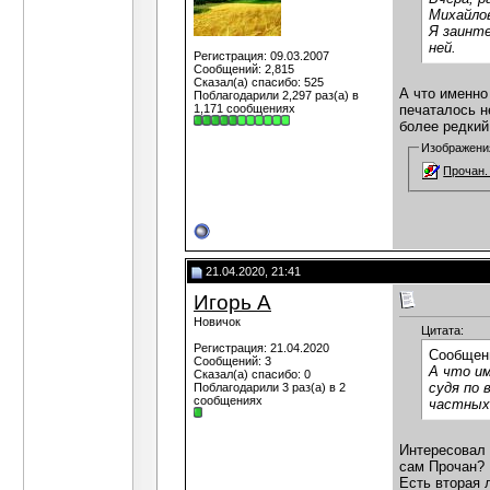
Михайлов
Я заинте
ней.
Регистрация: 09.03.2007
Сообщений: 2,815
Сказал(а) спасибо: 525
А что именно
Поблагодарили 2,297 раз(а) в
1,171 сообщениях
печаталось н
более редкий
Изображени
Прочан. 
21.04.2020, 21:41
Игорь А
Новичок
Цитата:
Регистрация: 21.04.2020
Сообщен
Сообщений: 3
А что им
Сказал(а) спасибо: 0
судя по 
Поблагодарили 3 раз(а) в 2
сообщениях
частных
Интересовал 
сам Прочан?
Есть вторая 