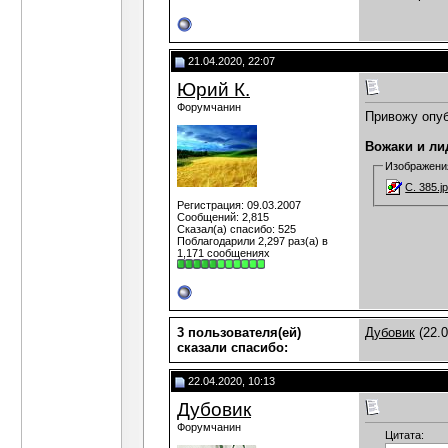
21.04.2020, 22:07
Юрий К.
Форумчанин
Привожу опуб
Вожаки и лид
Изображени
С. 385.j
Регистрация: 09.03.2007
Сообщений: 2,815
Сказал(а) спасибо: 525
Поблагодарили 2,297 раз(а) в
1,171 сообщениях
3 пользователя(ей)
Дубовик
(22.0
сказали cпасибо:
22.04.2020, 10:13
Дубовик
Форумчанин
Цитата: