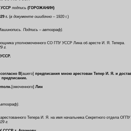
 УССР
подпись
(ГОРОЖАНИН)
29 г.
(
в документе ошибочно –
1920 г.)
Машинопись. Подпись – автограф).
мощника уполномоченного СО ГПУ УССР Лина об аресте И. Я. Тепера.
9 г.
 УССР.
 согласно В
[ашего]
предписания мною арестован Тепер И. Я. и достав
 предписание.
уполн.
[омоченного]
Лин
Автограф)
.
 арестованного Тепера И. Я. на имя начальника Секретного отдела ОГПУ
29 г.
У СССР т. Агранову.