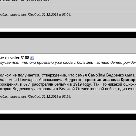
редактировалось Юрий К.; 21.12.2018 в
03:04
.
ие от
valeri3188
лучается, что они приехали уже сюда с большей частью детей рожден
толком не получается. Утверждение, что семья Самойлы Ведренко была о
ила семья Поликарпа Авраамовича Ведренко,
крестьянина села Криво
а рождения, и был расстрелян белыми в 1919 году. Так что никакой ошиб
карпа Ведренко участвовали в Великой Отечественной войне, один из них
редактировалось Юрий К.; 21.12.2018 в
03:24
.