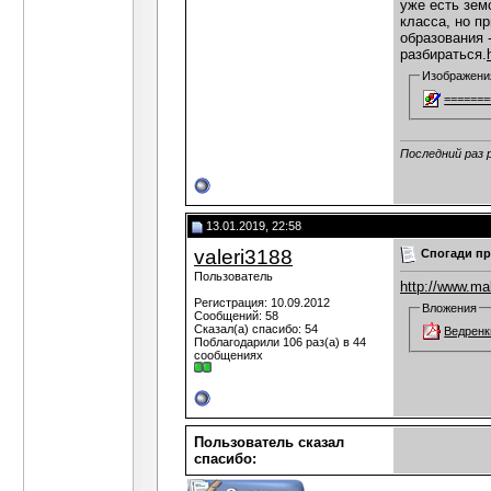
уже есть зем
класса, но п
образования 
разбираться.
Изображени
=======
Последний раз р
13.01.2019, 22:58
valeri3188
Спогади пр
Пользователь
http://www.m
Регистрация: 10.09.2012
Вложения
Сообщений: 58
Сказал(а) спасибо: 54
Ведренк
Поблагодарили 106 раз(а) в 44
сообщениях
Пользователь сказал
cпасибо: