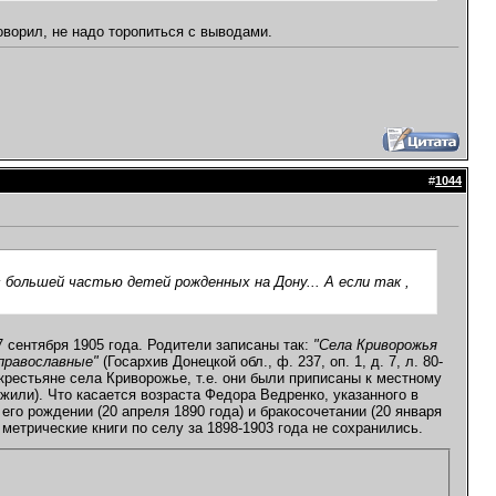
говорил, не надо торопиться с выводами.
#
1044
с большей частью детей рожденных на Дону... А если так ,
7 сентября 1905 года. Родители записаны так:
"Села Криворожья
 православные"
(Госархив Донецкой обл., ф. 237, оп. 1, д. 7, л. 80-
крестьяне села Криворожье, т.е. они были приписаны к местному
жили). Что касается возраста Федора Ведренко, указанного в
 его рождении (20 апреля 1890 года) и бракосочетании (20 января
метрические книги по селу за 1898-1903 года не сохранились.