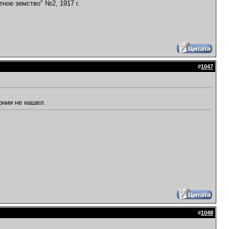
тное земство" №2, 1917 г.
#
1047
рнии не нашел.
#
1048