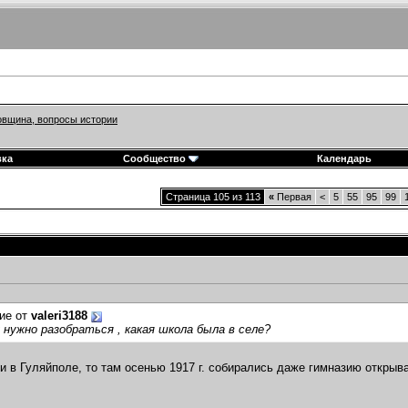
вщина, вопросы истории
вка
Сообщество
Календарь
Страница 105 из 113
«
Первая
<
5
55
95
99
ие от
valeri3188
нужно разобраться , какая школа была в селе?
и в Гуляйполе, то там осенью 1917 г. собирались даже гимназию открыва