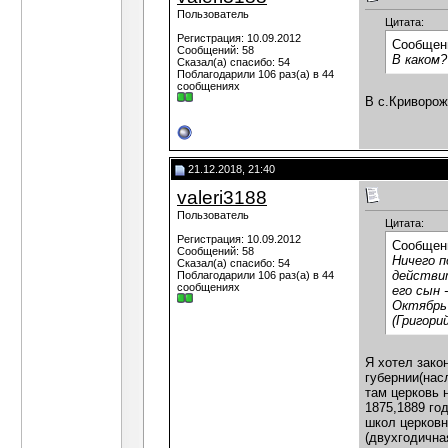
Пользователь
Цитата:
Регистрация: 10.09.2012
Сообщен
Сообщений: 58
В каком?
Сказал(а) спасибо: 54
Поблагодарили 106 раз(а) в 44
сообщениях
В с.Криворож
21.12.2018, 21:40
valeri3188
Пользователь
Цитата:
Регистрация: 10.09.2012
Сообщен
Сообщений: 58
Ничего п
Сказал(а) спасибо: 54
действи
Поблагодарили 106 раз(а) в 44
сообщениях
его сын 
Октябрь 
(Григори
Я хотел зако
губернии(нас
там церковь 
1875,1889 го
школ церковн
(двухгодична