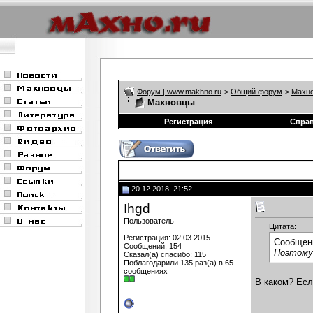
Форум | www.makhno.ru
>
Общий форум
>
Махно
Махновцы
Регистрация
Спра
20.12.2018, 21:52
Ihgd
Пользователь
Цитата:
Регистрация: 02.03.2015
Сообщен
Сообщений: 154
Поэтому 
Сказал(а) спасибо: 115
Поблагодарили 135 раз(а) в 65
сообщениях
В каком? Есл