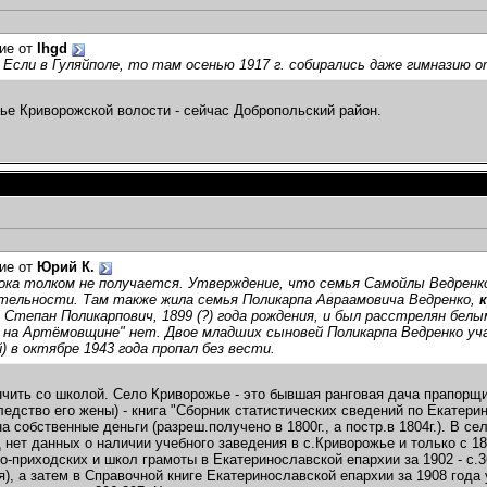
ие от
Ihgd
 Если в Гуляйполе, то там осенью 1917 г. собирались даже гимназию о
ье Криворожской волости - сейчас Добропольский район.
ие от
Юрий К.
ока толком не получается. Утверждение, что семья Самойлы Ведренко
тельности. Там также жила семья Поликарпа Авраамовича Ведренко,
- Степан Поликарпович, 1899 (?) года рождения, и был расстрелян белым
на Артёмовщине" нет. Двое младших сыновей Поликарпа Ведренко уча
й) в октябре 1943 года пропал без вести.
нчить со школой. Село Криворожье - это бывшая ранговая дача прапорщ
ледство его жены) - книга "Сборник статистических сведений по Екатери
на собственные деньги (разреш.получено в 1800г., а постр.в 1804г.). В 
д нет данных о наличии учебного заведения в с.Криворожье и только с 1
о-приходских и школ грамоты в Екатеринославской епархии за 1902 - с.
я), а затем в Справочной книге Екатеринославской епархии за 1908 год