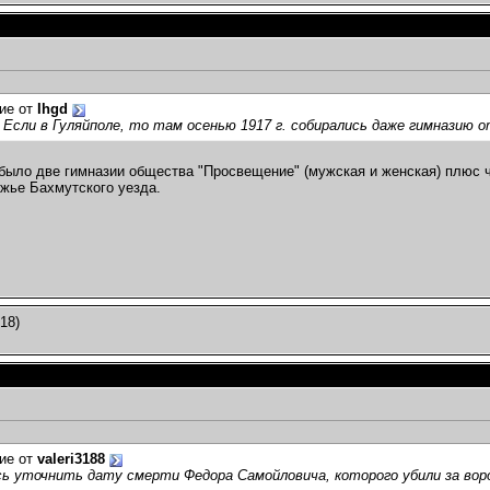
ие от
Ihgd
 Если в Гуляйполе, то там осенью 1917 г. собирались даже гимназию о
было две гимназии общества "Просвещение" (мужская и женская) плюс ч
жье Бахмутского уезда.
18)
ие от
valeri3188
ось уточнить дату смерти Федора Самойловича, которого убили за вор