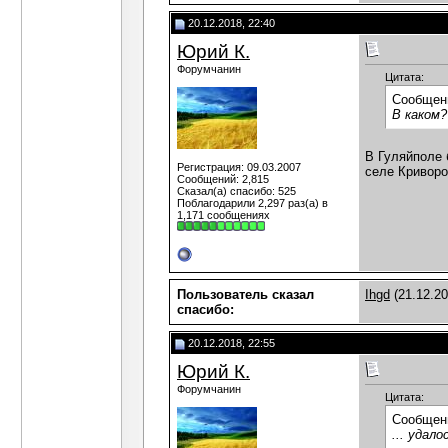
20.12.2018, 22:40
Юрий К.
Форумчанин
Цитата:
Сообщен
В каком?
В Гуляйполе 
Регистрация: 09.03.2007
селе Криворо
Сообщений: 2,815
Сказал(а) спасибо: 525
Поблагодарили 2,297 раз(а) в
1,171 сообщениях
Пользователь сказал
Ihgd
(21.12.20
cпасибо:
20.12.2018, 22:55
Юрий К.
Форумчанин
Цитата:
Сообщен
... удал