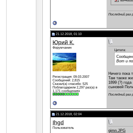
Последний раз 
21.12.2018, 01:10
Юрий К.
Форумчанин
Цитата:
Сообщен
Вот и по
Ничего пока 
Регистрация: 09.03.2007
Там также ж
Сообщений: 2,815
1899 (?) год
Сказал(а) спасибо: 525
сыновей Поли
Поблагодарили 2,297 раз(а) в
1,171 сообщениях
Последний раз 
21.12.2018, 02:04
Ihgd
Пользователь
gimn.JPG