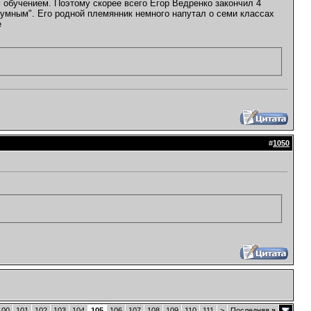
 обучением. Поэтому скорее всего Егор Ведренко закончил 4
"умным". Его родной племянник немного напутал о семи классах
е
#
1050
100
101
102
103
104
105
106
107
108
109
110
111
>
Последняя
»