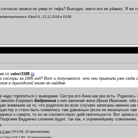
о согласно записи он умер от тифа? Выходит, никто его не убивал. Я же 
редактировалось Юрий К.; 21.12.2018 в
03:06
.
ие от
valeri3188
о сестры за 1905 год? Вот и получается, что они приехали уже сюда 
ргия в приходской книге не найдем.
е надо торопиться с выводами. Сестра его Анна как раз есть. Родилась 
Самойло Егорович
Бедренков
и его законная жена Ирина Ивановая, оба
щаю внимание на то, что родители во всех случаях записаны именно как 
ществу и стало быть появились там давненько (если не изначально там 
записи о смерти, то он не соответствует действительности. Вот записи о
С Георгием Ведренко сложнее будет, так как, к огромнейшему сожалению, 
я
о-1.jpg
(79.5 Кб, 10 просмотров)
о-2.jpg
(116.7 Кб, 10 просмотров)