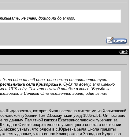
ткрывать, не знаю, дошло ли до этого.
#
1049
 была одна на всё село, однозначно не соответствует
крестьянина села Криворожье
. Судя по всему, это именно
и в 1919 году. Так что никакой ошибки в книге "Борьба за
ствовали в Великой Отечественной войне, один из них
ика Шидловского, которая была населена жителями из Харьковской
нославской губернии.Том 2.Бахмутский уезд 1886-с.51. Он построил
селе по данным Памятной книжки Екатеринославской губернии за
897 года в Отчете епархиального училищного совета о состоянии
36, можно узнать, что рядом в с.Юрьевка была школа грамоты
а уже есть данные, что в селах Криворожье и Заводово-Кудашево