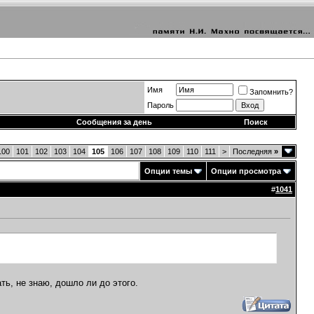
Имя
Запомнить?
Пароль
Сообщения за день
Поиск
100
101
102
103
104
105
106
107
108
109
110
111
>
Последняя
»
Опции темы
Опции просмотра
#
1041
ть, не знаю, дошло ли до этого.