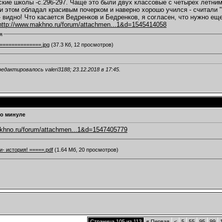
ские школы -с.296-297. Чаще это были двух классовые с четырех летним
ри этом обладал красивым почерком и наверно хорошо учился - считали 
- видно! Что касается Ведренков и Бедренков, я согласен, что нужно ещ
http://www.makhno.ru/forum/attachmen...1&d=1545414058
я
==============.jpg
(37.3 Кб, 12 просмотров)
едактировалось valeri3188; 23.12.2018 в
17:45
.
о минуле
akhno.ru/forum/attachmen...1&d=1547405779
и- история! =====.pdf
(1.64 Мб, 20 просмотров)
Страница 105 из 113
«
Первая
<
5
55
95
99