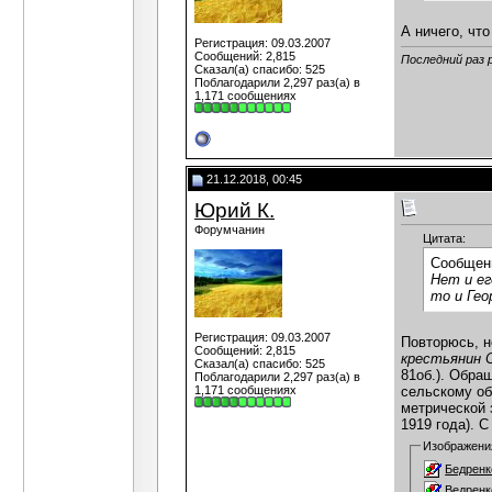
А ничего, чт
Регистрация: 09.03.2007
Сообщений: 2,815
Последний раз 
Сказал(а) спасибо: 525
Поблагодарили 2,297 раз(а) в
1,171 сообщениях
21.12.2018, 00:45
Юрий К.
Форумчанин
Цитата:
Сообщен
Нет и ег
то и Гео
Регистрация: 09.03.2007
Повторюсь, н
Сообщений: 2,815
крестьянин 
Сказал(а) спасибо: 525
81об.). Обра
Поблагодарили 2,297 раз(а) в
1,171 сообщениях
сельскому об
метрической 
1919 года). 
Изображени
Бедренк
Ведренк