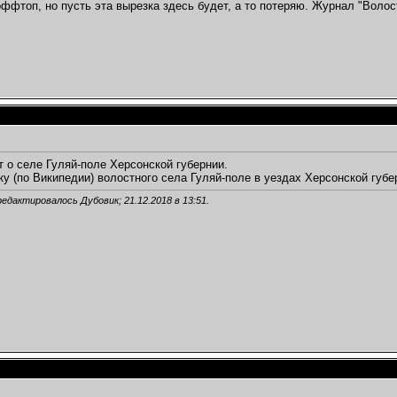
оффтоп, но пусть эта вырезка здесь будет, а то потеряю. Журнал "Волос
т о селе Гуляй-поле Херсонской губернии.
ку (по Википедии) волостного села Гуляй-поле в уездах Херсонской губе
редактировалось Дубовик; 21.12.2018 в
13:51
.