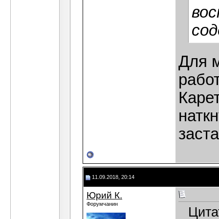
вос
со
Для 
рабо
Каре
наткн
заст
11.09.2018, 20:14
Юрий К.
Форумчанин
Цита