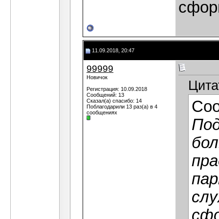
сфор
11.09.2018, 20:47
99999
Новичок
Цита
Регистрация: 10.09.2018
Сообщений: 13
Сказал(а) спасибо: 14
Со
Поблагодарили 13 раз(а) в 4
сообщениях
Под
бол
пра
пар
слу
сфо