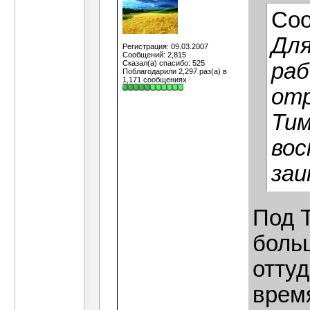
Со
Для
Регистрация: 09.03.2007
Сообщений: 2,815
Сказал(а) спасибо: 525
раб
Поблагодарили 2,297 раз(а) в
1,171 сообщениях
отр
Тим
вос
заи
Под 
боль
оттуд
время