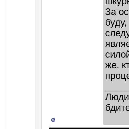
шкур
За ос
буду,
следу
явля
силой
же, к
проц
____
Люди,
бдит