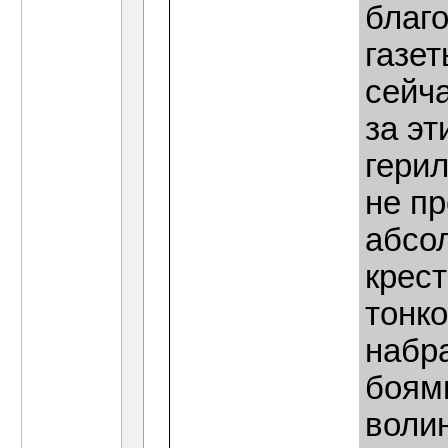
благо
газет
сейча
за эт
герил
не пр
абсол
крест
тонко
набр
боями
волин