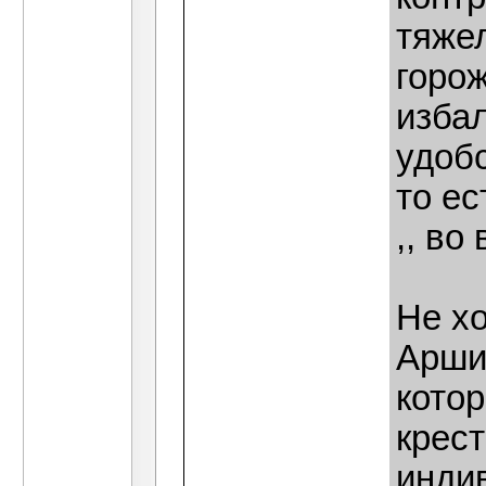
тяже
горож
изба
удоб
то ес
,, во
Не хо
Аршин
кото
крест
инди