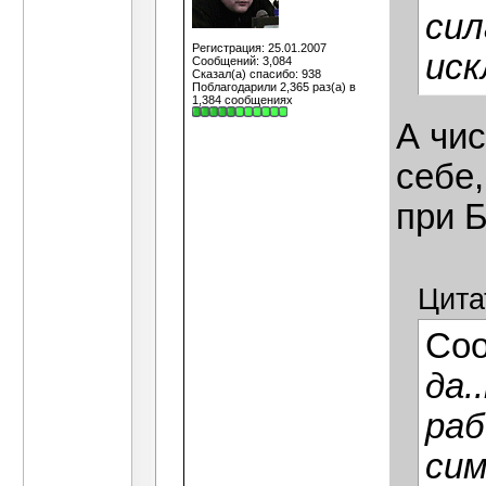
сил
Регистрация: 25.01.2007
иск
Сообщений: 3,084
Сказал(а) спасибо: 938
Поблагодарили 2,365 раз(а) в
1,384 сообщениях
А чис
себе,
при 
Цита
Со
да.
раб
сим