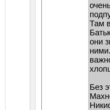
очен
подпу
Там 
Батьк
они з
ними.
важно
хлопц
Без э
Махн
Ники