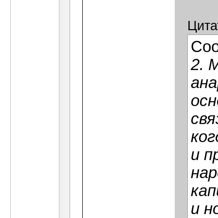
Цита
Со
2. 
ана
осн
свя
ког
и п
на
ка
и н