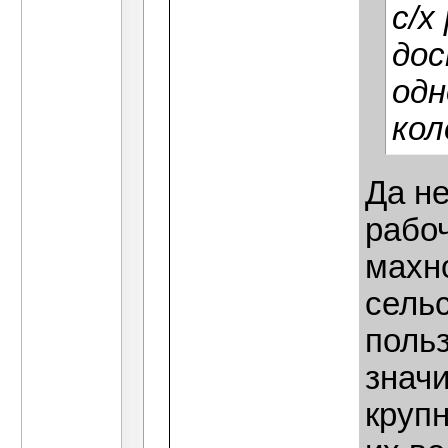
с/х
дос
одн
кол
Да не
рабо
махн
сель
поль
значи
крупн