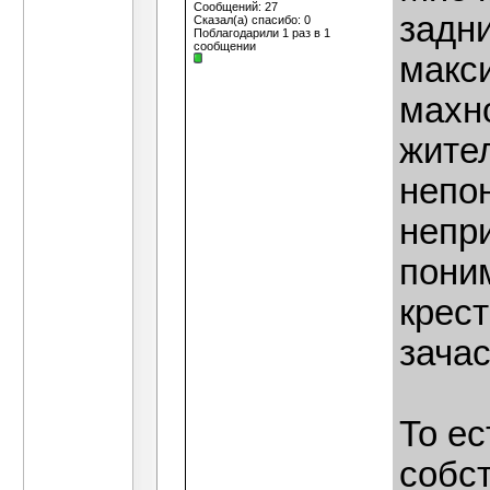
Сообщений: 27
задн
Сказал(а) спасибо: 0
Поблагодарили 1 раз в 1
сообщении
макси
махн
жител
непон
непри
пони
крест
зача
То е
собс