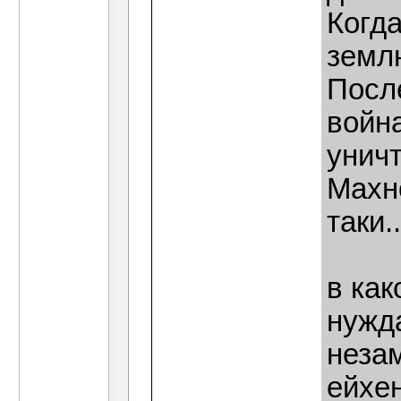
Когда
земл
После
война
унич
Махно
таки..
в как
нужд
неза
ейхе