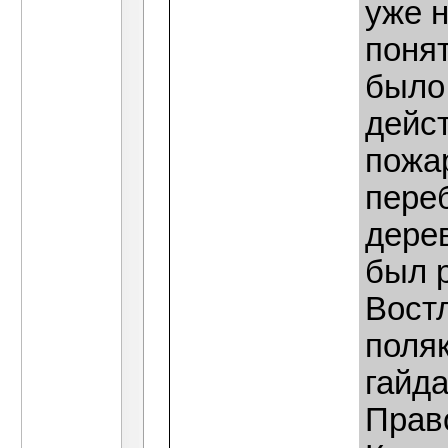
уже 
понят
было 
дейст
пожар
пере
дерев
был 
Вост
поляк
гайда
Прав