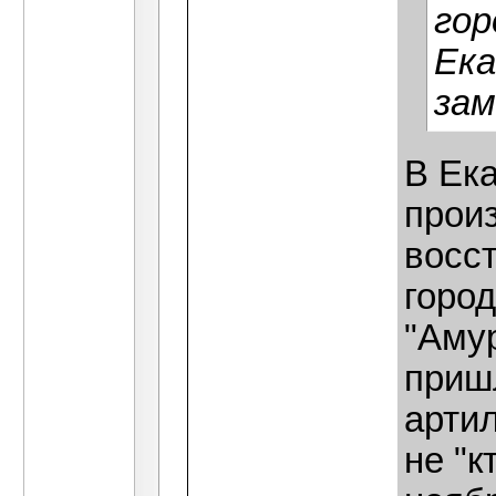
гор
Ека
зам
В Ек
прои
восс
город
"Аму
приш
арти
не "к