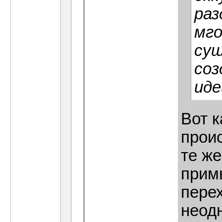
раз
мго
сущ
со
иде
Вот 
проис
те ж
прим
перех
неод