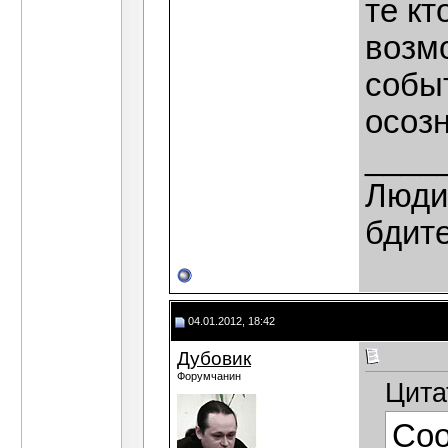
те кт
возм
собы
осоз
____
Люди,
бдит
04.01.2012, 18:42
Дубовик
Форумчанин
Цита
Со