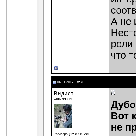
соотв
А не 
Нест
роли 
что т
04.01.2012, 18:31
Видист
Форумчанин
Дубо
Вот 
не п
Регистрация: 09.10.2011