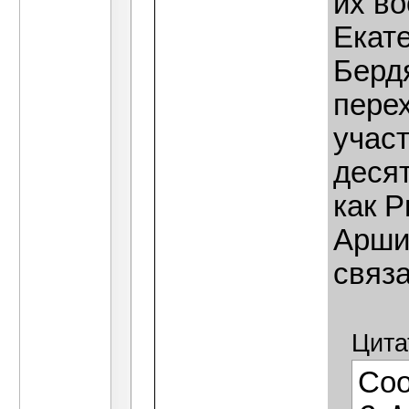
их во
Екат
Берд
пере
учас
деся
как Р
Аршин
связ
Цита
Со