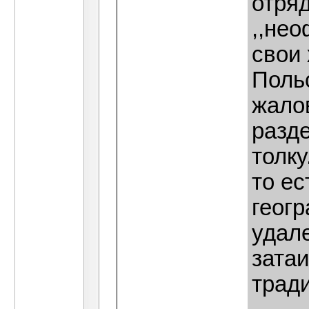
отряд
,,нео
свои 
Поль
жало
разде
толку
то ес
геог
удал
затаи
тради