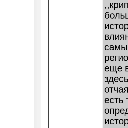
,,кри
больш
истор
влиян
самый
регио
еще в
здес
отчая
есть
опре
истор