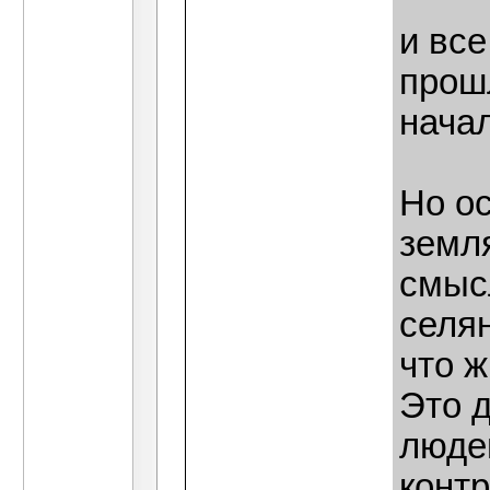
и все
прошл
начал
Но ос
земля
смыс
селян
что ж
Это д
люде
контр