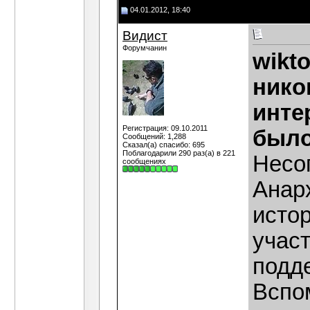
04.01.2012, 18:40
Видист
Форумчанин
wikto
нико
инте
Регистрация: 09.10.2011
было
Сообщений: 1,288
Сказал(а) спасибо: 695
Поблагодарили 290 раз(а) в 221
Несо
сообщениях
Анар
истор
участ
подд
Вспо