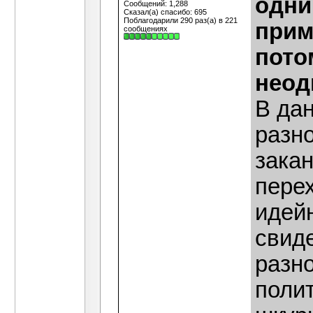
одни
Сообщений: 1,288
Сказал(а) спасибо: 695
Поблагодарили 290 раз(а) в 221
прим
сообщениях
пото
неод
В дан
разн
зака
пере
идейн
свиде
разн
полит