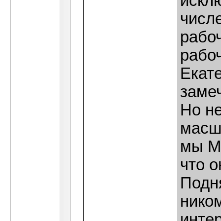
искл
числе
рабоч
рабоч
Екате
замеч
Но не
масш
мы М
что о
Подня
нико
интер