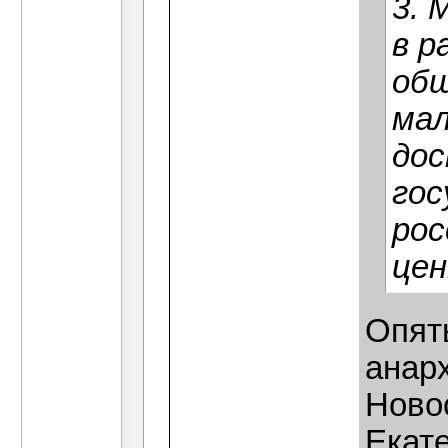
3. 
в р
общ
мал
дос
гос
рос
цен
Опять
анарх
Ново
Екат