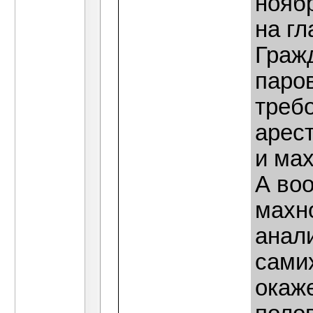
ноябр
на г
Граж
паров
треб
арес
и ма
А во
махн
анал
самих
окаже