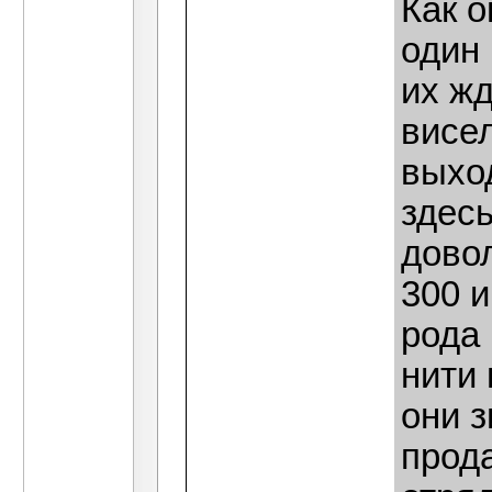
Как о
один 
их жд
висел
выход
здесь
довол
300 и
рода 
нити 
они з
прода