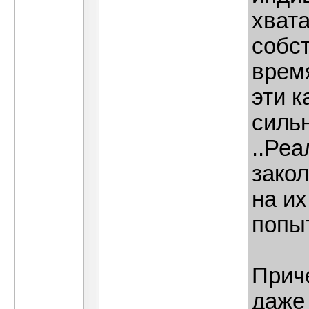
хват
собст
время
эти 
сильн
..Реа
закол
на их
попы
Приче
даже 