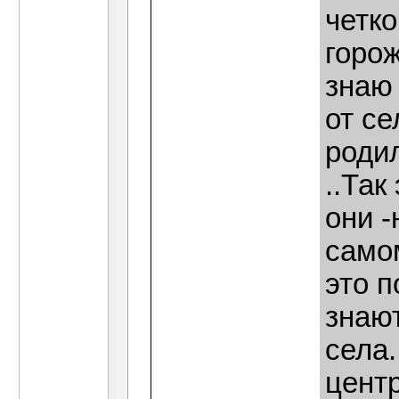
четко
горож
знаю
от се
родил
..Так
они -
само
это п
знают
села.
центр