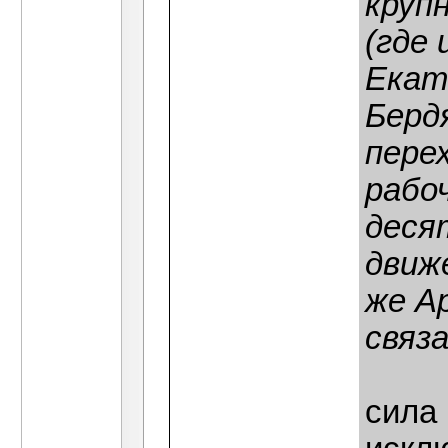
круп
(где 
Екат
Берд
пере
рабо
деся
движ
же Ар
связ
сила