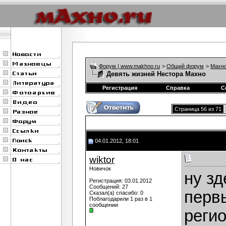
Форум | www.makhno.ru
>
Общий форум
>
Махно
Девять жизней Нестора Махно
Регистрация
Справка
С
Страница 56 из 71
04.01.2012, 18:01
wiktor
Новичок
ну зд
Регистрация: 03.01.2012
Сообщений: 27
перв
Сказал(а) спасибо: 0
Поблагодарили 1 раз в 1
сообщении
регио