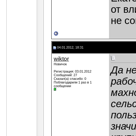
от вл
не со
04.01.2012, 18:31
wiktor
Новичок
Да н
Регистрация: 03.01.2012
Сообщений: 27
рабо
Сказал(а) спасибо: 0
Поблагодарили 1 раз в 1
сообщении
махн
сель
поль
знач