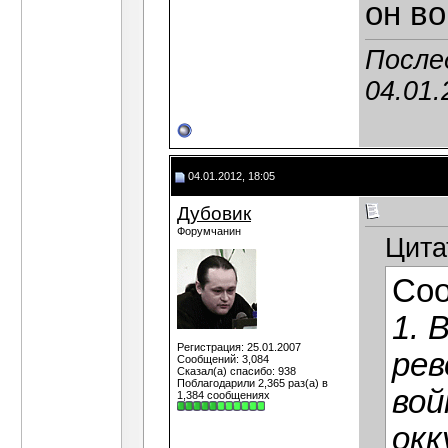
он во
Послед
04.01.
04.01.2012, 18:05
Дубовик
Форумчанин
Цита
Со
1. 
Регистрация: 25.01.2007
рев
Сообщений: 3,084
Сказал(а) спасибо: 938
Поблагодарили 2,365 раз(а) в
вой
1,384 сообщениях
окк