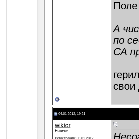
Поле 
А чи
по се
СА п
герил
свои
04.01.2012, 19:21
wiktor
Новичок
Несо
Регистрация: 03.01.2012