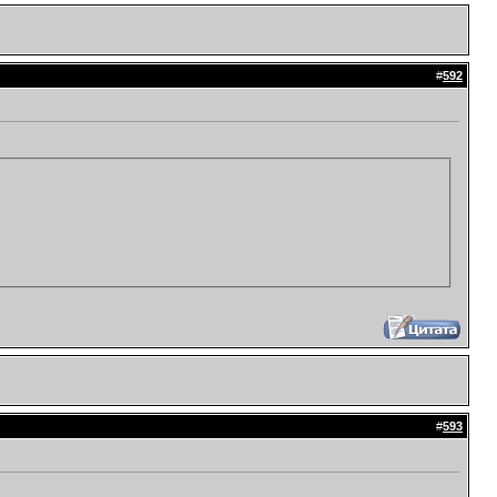
#
592
#
593