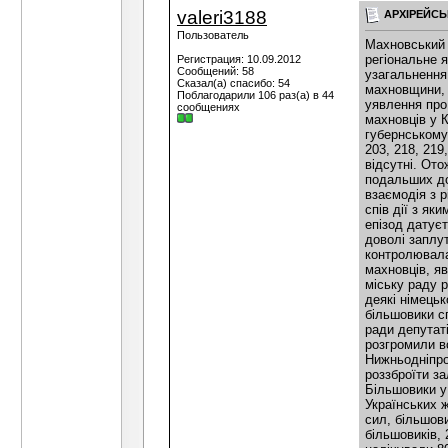
valeri3188
АРХІРЕЙСЬ
Пользователь
Махновський рух, будучи важливою інтегральною складовою Української революції 1917-1921 рр., тим не менш здебільшого сприймається як локальне, регіональне явище. Проте повноцінні, ґрунтовні дослідження регіональних аспектів махновщини безперечно дозволять одержати більш якісні узагальнення, здатні вплинути на адекватне переосмислення всієї революції. Частина наукових праць, які утворюють бібліографічний комплекс махновщини, присвячена саме регіональним аспектам цього руху [1; 11; 15; 17-19]. Втім, їх не так вже й багато і вони не формують цілісні й детальні уявлення про боротьбу махновців в окремих регіонах, районах, адміністративних одиницях. Таке твердження цілком справедливе й щодо присутності махновців у Катеринославі. Звісно, у синтетичних працях з історії махновського руху описуються епізоди перебування підрозділів армії Н. Махна у губернському центрі [2, с. 42-46, 56
Регистрация: 10.09.2012
Сообщений: 58
Сказал(а) спасибо: 54
Поблагодарили 106 раз(а) в 44
сообщениях