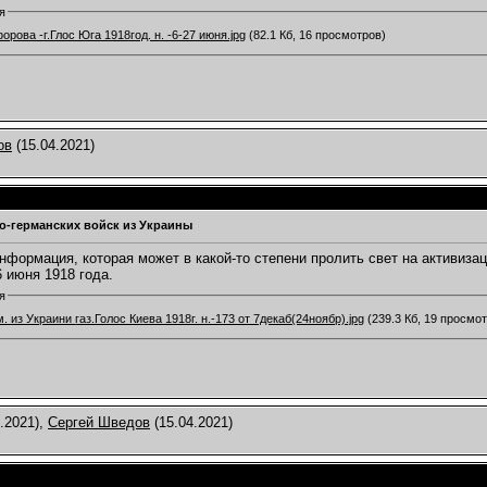
я
рова -г.Глос Юга 1918год. н. -6-27 июня.jpg
(82.1 Кб, 16 просмотров)
ов
(15.04.2021)
о-германских войск из Украины
нформация, которая может в какой-то степени пролить свет на активизац
6 июня 1918 года.
я
уход нем. из Украини газ.Голос Киева 1918г. н.-173 от 7декаб(24ноябр).jpg
(239.3 Кб, 19 просмо
.2021),
Сергей Шведов
(15.04.2021)