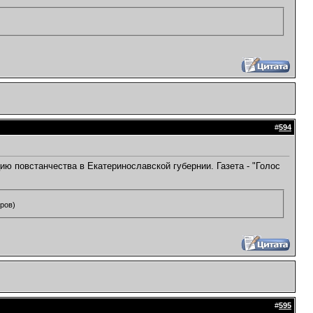
#
594
ию повстанчества в Екатеринославской губернии. Газета - "Голос
тров)
#
595