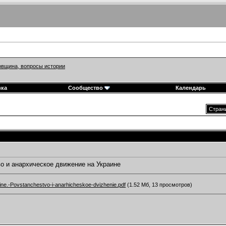
вщина, вопросы истории
вка
Сообщество
Календарь
Страни
о и анархическое движение на Украине
ne.-Povstanchestvo-i-anarhicheskoe-dvizhenie.pdf
(1.52 Мб, 13 просмотров)