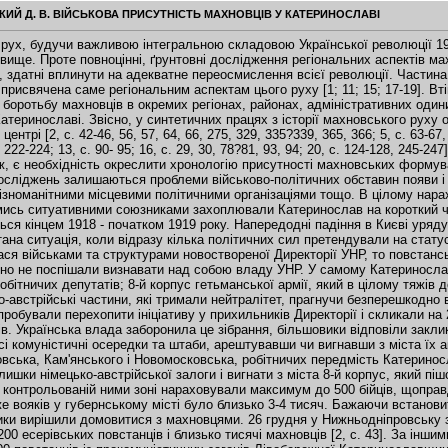
КИЙ Д. В. ВІЙСЬКОВА ПРИСУТНІСТЬ МАХНОВЦІВ У КАТЕРИНОСЛАВІ
, 57, 64, 66, 275, 329, 335?339, 365, 366; 5, с. 63-67, 148, 149; 7, с. 95-100, 267-270; 9, с. 68-70; 12, с. 70- 72, 74, 82, 165, 203, 218, 219, 222-224; 13, с. 90- 95; 16, с. 29, 30, 78?81, 93, 94; 20, с. 124-128, 245-247], проте спеціальні праці, присвячені відповідним подіям, фактично відсутні. Отож, є необхідність окреслити хронологію присутності махновських формувань у Катеринославі. Актуальними і перспективними для подальших досліджень залишаються проблеми військово-політичних обставин появи і присутності махновців у місті, ставлення повстанців до городян, взаємодія з різноманітними місцевими політичними організаціями тощо. В цілому нараховується шість окремих епізодів, коли махновці самостійно або у спів дії з якимись ситуативними союзниками захоплювали Катеринослав на короткий чи довгий час і знову його втрачали. Перший, достатньо відомий, епізод датується кінцем 1918 - початком 1919 року. Напередодні падіння в Києві уряду гетьмана П. Скоропадського на Катеринославщині склалася доволі заплутана ситуація, коли відразу кілька політичних сил претендували на статус вищої влади. Якщо Правобережна Катеринославщина більш-менш контролювалася військами та структурами новоствореної Директорії УНР, то повстанські формування лівобережної частини губернії, включаючи махновців, явно не поспішали визнавати над собою владу УНР. У самому Катеринославі на владу претендували три сили: більшовики, які контролювали міську раду робітничих депутатів; 8-й корпус гетьманської армії, який в цілому тяжів до білих; війська Директорії УНР. Також у Катеринославі залишались деякі німецько-австрійські частини, які тримали нейтралітет, прагнучи безперешкодно виїхати на батьківщину. Після відставки гетьмана місцеві більшовики спробували перехопити ініціативу у прихильників Директорії і скликали на 21 грудня у Зимовому театрі (теперішній імені Горького) засідання ради депутатів. Українська влада заборонила це зібрання, більшовики відповіли закликами до страйку. Сприйнявши це як спробу заколоту, українці розгромили всі комуністичні осередки та штаби, арештувавши чи вигнавши з міста їх активістів. Натомість більшовики залишили за собою контроль Нижньодніпровська, Кам'янського і Новомосковська, робітничих передмість Катеринослава [2, с. 43]. До 26 грудня власті УНР спромоглися також роззброїти залишки німецько-австрійської залоги і вигнати з міста 8-й корпус, який пішов на південь на з'єднання з Добровольчою армією білих. Більшовики у контрольованій ними зоні нараховували максимум до 500 бійців, щоправда, у самому Катеринославі вони залишили організоване підпілля. Українських же вояків у губернському місті було близько 3-4 тисяч. Бажаючи встановити свою владу у Катеринославі і не маючи для цього достатніх сил, більшовики вирішили домовитися з махновцями. 26 грудня у Нижньодніпровську зібралось союзне військо, у складі якого було понад 400 більшовиків, 200 есерівських повстанців і близько тисячі махновців [2, с. 43]. За іншими даними, союзники махновців перед наступом на Катеринослав налічували 800 повстанців із прокомуністичних загонів Лівобережної Катеринославщини, 400 катеринославських робітниківбільшовиків та 200 бійців групи місцевих лівих есерів та анархістів [12, с. 72]. Більшовицький губревком запропонував загальне військове командування Н. Махну, а сам претендував на роль вищої політичної інстанції. Немає підстав думати, що Махно спокусився на посаду чи що його штабісти не мали власних розроблених планів. Махновці не були сліпим знаряддям політики місцевих більшовиків. Ще в середині грудня, під час переговорів у Катеринославі з отаманом УНР Г. Горобцем, вони переконались у наявності в місті значних арсеналів, складів, великої кількості гармат тощо. На оволодіння цими скарбами завжди голодні на зброю махновці і розраховували, адже селянським повстанцям влада над містом була ні до чого. Представник Махна у більшовицькому губревкомі О. Марченко вважав, що, захопивши Катеринослав на декілька днів, повстанці встигнуть виконати свій план і переправити на лівий берег Дніпра всю наявну у місті зброю [2, с. 43]. Вони мали поспішати ще й тому, що розвідка доносила про просування на Катеринослав залізницею від Кременчука чисельного корпусу січових стрільців. О п'ятій годині ранку 27 грудня по залізничному мосту з Нижньодніпровська до Катеринослава рушив черговий робочий потяг. Але під виглядом робітників у ньому їхав махновський авангард, перед яким було поставлено задачу захопити залізничний вокзал і річкову пристань, що знаходились поблизу мосту. В авангарді був гуляйпільський загін на чолі з самим Махном. За ним двома ешелонами просувався загін повстанців на чолі з С. Каретниковим. Дві роти більшовицького Новомосковського радянського полку перетнули міст пішки одночасно з ешелонами. На правому березі вони мали повернути пр