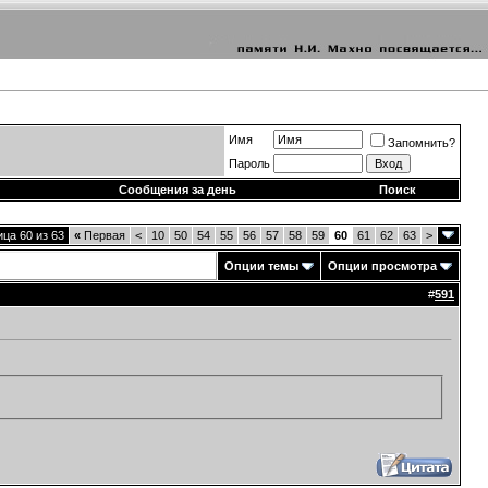
Имя
Запомнить?
Пароль
Сообщения за день
Поиск
ца 60 из 63
«
Первая
<
10
50
54
55
56
57
58
59
60
61
62
63
>
Опции темы
Опции просмотра
#
591