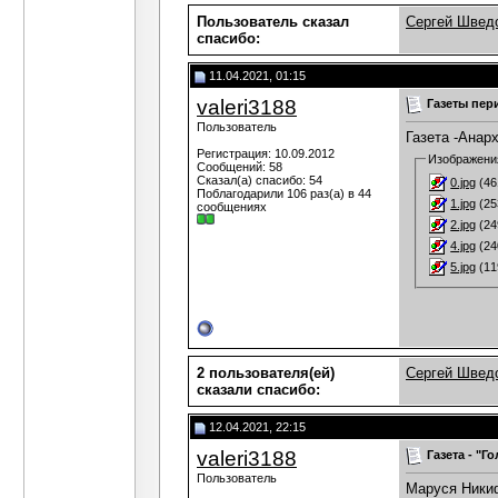
Пользователь сказал
Сергей Швед
cпасибо:
11.04.2021, 01:15
valeri3188
Газеты пер
Пользователь
Газета -Анарх
Регистрация: 10.09.2012
Изображени
Сообщений: 58
Сказал(а) спасибо: 54
0.jpg
(46
Поблагодарили 106 раз(а) в 44
1.jpg
(25
сообщениях
2.jpg
(24
4.jpg
(24
5.jpg
(11
2 пользователя(ей)
Сергей Швед
сказали cпасибо:
12.04.2021, 22:15
valeri3188
Газета - "Г
Пользователь
Маруся Ники