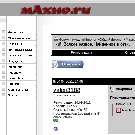
Форум | www.makhno.ru
>
Общий форум
>
Махно
Всякое разное. Найденное в сети.
Регистрация
Спра
04.04.2021, 14:06
valeri3188
Анархизм
Пользователь
Повстанчеств
Регистрация: 10.09.2012
Вложения
Сообщений: 58
Сказал(а) спасибо: 54
Na-Ukrai
Поблагодарили 106 раз(а) в 44
сообщениях