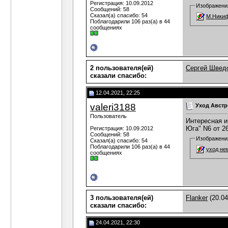
Регистрация: 10.09.2012
Изображени
Сообщений: 58
Сказал(а) спасибо: 54
М.Никифо
Поблагодарили 106 раз(а) в 44
сообщениях
2 пользователя(ей)
Сергей Швед
сказали cпасибо:
12.04.2021, 22:25
valeri3188
Уход Австр
Пользователь
Интересная и
Юга" N6 от 2
Регистрация: 10.09.2012
Сообщений: 58
Изображени
Сказал(а) спасибо: 54
Поблагодарили 106 раз(а) в 44
сообщениях
3 пользователя(ей)
Flanker
(20.04
сказали cпасибо:
24.04.2021, 22:30