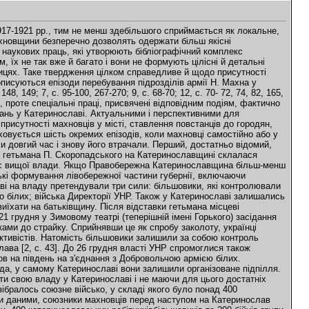
аворуч і вздовж Дніпра наступати на робітниче передмістя Кайдаки [2, с. 43]. Задачу наступаючим полегшило те, що вояки Директорії почувалися безпечно після встановлення у місті свого правління і через різдвяні свята. Тому застава на мосту була захоплена зненацька і мовчки роззброєна. Перший махновський потяг підійшов до т. зв. військової платформи вокзалу, і авангард, зчинивши стрілянину, прийнявся за справу. Вокзал, привокзальна площа, найближчі вулиці були захоплені за лічені хвилини. Вояки-українці розбігалися фактично без бою, і махновці вже на вокзалі у якості перших трофеїв захопили 20 кулеметів і 4 трьохдюймові гармати [2, с. 44; 6, с. 364, 365]. Підійшли ешелони Каретникова і за сигнальною ракетою повстанці почали атаку на центр міста вздовж центрального проспекту. Більшовицькі роти, згідно з планом, повели наступ в інший бік. Щоправда, П. Василюк, який у цей час був начальником політичного відділу штабу республіканських (УНР) військ Катеринославщини, стверджував, що Панченко, командир 2-ї роти Новомосковського радянського полку (отже, вважався більшовиком, а не махновцем), після переходу залізничного мосту повів свій підрозділ на зачистку вулиць, які знаходилися між Дніпром і центральним проспектом [3, с. 86, 87]. Це означає, що принаймні якась частина більшовицьких військ брала участь у боях за центр Катеринослава. Василюк також згадував, що вже о сьомій ранку 27 грудня республіканці відбили першу атаку супротивника на готель "Асторія" (причому автор спогадів вважає, що це були саме більшовики), де знаходився головний штаб місцевих військ Директорії. Нібито внаслідок контратаки українці відкинули супротивника ледь не до вокзалу. Тоді Н. Махно особисто телефоном викликав на допомогу озброєних робітників Брянського заводу [3, с. 86, 87]. Інший важливий бій відбувся того ж дня у районі Клубної вулиці, до якої махновці та, як підкреслює П. Василюк, більшовики дісталися під час другої атаки. Наступаючим вдалося захопити приміщення Англійського клубу і встановити на дахах сусідніх будинків кулемети. Під час контратаки республіканських вояків на чолі з отаманом А. Гулим-Гуленком махновці і більшовики відійшли з Клубної вулиці, навіть кулемети не допомогли [3, с. 86, 87]. Проте незабаром махновці перейшли у наступ, змушуючи супротивника відступати у нагірну частину міста. У цілому бій тривав протягом двадцяти годин, тобто до глибокої ночі 28 грудня. Після недовгої паніки українські вояки організували більш серйозний опір [2, с. 44]. Впродовж 27 грудня вони повільно відходили з центру у нагірну частину міста, перестрілюючись з наступаючими махновцями. Надвечір місто було поділено: союзники контролювали центральну підгірну його частину, українські вояки - нагірну. Тоді Махно поділив своє військо: гуляйпільський загін був відправлений у західну частину міста на допомогу ротам більшовиків (можливо, він не хотів, аби більшовики контролювали бодай би один район міста), бійці Каретникова контролювали центр з вокзалом. Протягом дня в місті відбувались доволі цікаві події. Махновці звільнили з в'язниць усіх арештантів, у тому числі кримінальних злочинців, як жертв режимів. Одразу почались грабунки, які у народній пам- 'яті надовго були пов'язані саме з махновцями, хоча Махно офіційно забороняв своїм бійцям грабувати катеринославців і навіть розстрілював спійманих крадіїв. 30 грудня союзники видали "Бюлетень № 1 Катеринославського губернського Військово-революційного комітету", в якому Н. Махно особисто звернувся до населення і вояків з категоричним проханням не брати участь у "контрреволюційній вакханалії". Головнокомандуючий союзними силами, зокрема, сповіщав: "Аби припинити цей розгул розпусти, що здійснюється безчесними людьми, які ганьблять усіх чесних революціонерів…, я іменем партизанів усіх полків оголошую, що всілякі пограбування, розбій та ґвалт ні в жодному разі допущені не будуть… Кожний злочинець, який здійснив злочин взагалі і зокрема під іменем махновців чи інших революційних загонів…, буде нещадно розстрілюватися…" [4]. У відповідь були підпалені торговельні ряди Озерного базару, що, звичайно, ще більше дестабілізувало ситуацію. Махно, недовго думаючи, конфіскував решту краму, зробивши базар своєю "продовольчою базою" [2, с. 44]. Здобиччю махновців також стали міські банки, державні установи, склади, арсенали. Поки тривав бій, вони не м